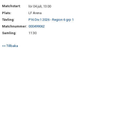
BILDGALLERI
Matchstart:
lör 04 juli, 13:00
Plats:
LF Arena
DOKUMENT
Tävling:
P16 Div.1 2026 - Region 6 grp 1
VÅRA LAG
Matchnummer:
000499062
Samling:
11:30
MATCHER
<< Tillbaka
MEDLEMSKAP