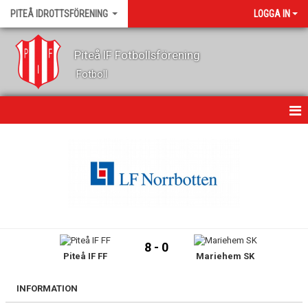
PITEÅ IDROTTSFÖRENING
LOGGA IN
Piteå IF Fotbollsförening
Fotboll
HEM
OM KLUBBEN
KONTAKT
NYHETER
8 - 0
Piteå IF FF
Mariehem SK
KALENDER
GÄSTBOK
INFORMATION