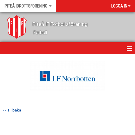
PITEÅ IDROTTSFÖRENING
LOGGA IN
Piteå IF Fotbollsförening
Fotboll
HEM
OM KLUBBEN
KONTAKT
NYHETER
<< Tillbaka
KALENDER
GÄSTBOK