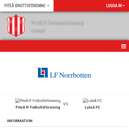
PITEÅ IDROTTSFÖRENING
LOGGA IN
Piteå IF Fotbollsförening
Fotboll
HEM
OM KLUBBEN
KONTAKT
NYHETER
vs
Piteå IF Fotbollsförening
Luleå FC
KALENDER
GÄSTBOK
INFORMATION