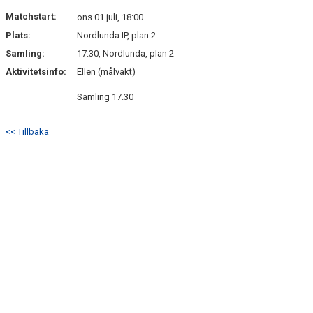
BILDGALLERI
Matchstart:
ons 01 juli, 18:00
Plats:
Nordlunda IP, plan 2
DOKUMENT
Samling:
17:30, Nordlunda, plan 2
VÅRA LAG
Aktivitetsinfo:
Ellen (målvakt)
Samling 17.30
MATCHER
MEDLEMSKAP
<< Tillbaka