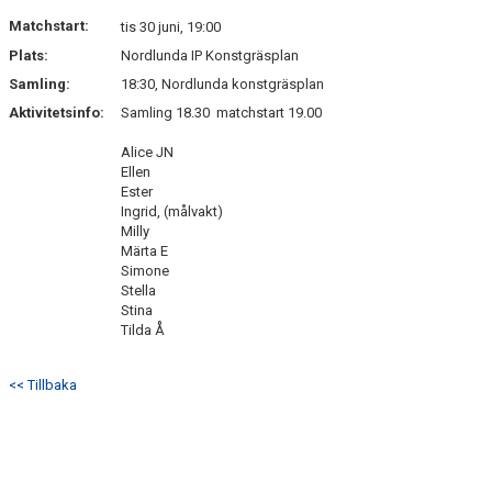
BILDGALLERI
Matchstart:
tis 30 juni, 19:00
Plats:
Nordlunda IP Konstgräsplan
DOKUMENT
Samling:
18:30, Nordlunda konstgräsplan
VÅRA LAG
Aktivitetsinfo:
Samling 18.30 matchstart 19.00
Alice JN
MATCHER
Ellen
Ester
MEDLEMSKAP
Ingrid, (målvakt)
Milly
Märta E
Simone
Stella
Stina
Tilda Å
<< Tillbaka