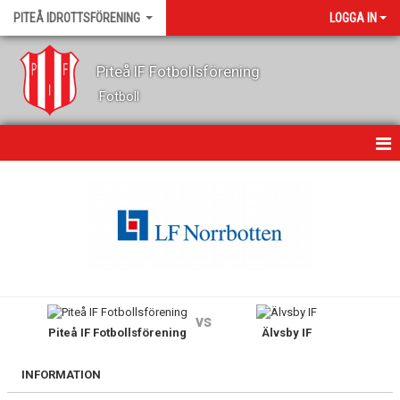
PITEÅ IDROTTSFÖRENING
LOGGA IN
Piteå IF Fotbollsförening
Fotboll
HEM
OM KLUBBEN
KONTAKT
NYHETER
vs
Piteå IF Fotbollsförening
Älvsby IF
KALENDER
GÄSTBOK
INFORMATION