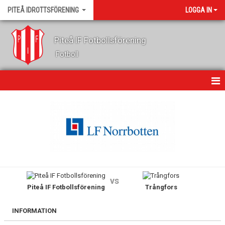
PITEÅ IDROTTSFÖRENING
LOGGA IN
Piteå IF Fotbollsförening
Fotboll
HEM
OM KLUBBEN
KONTAKT
NYHETER
vs
Piteå IF Fotbollsförening
Trångfors
KALENDER
GÄSTBOK
INFORMATION