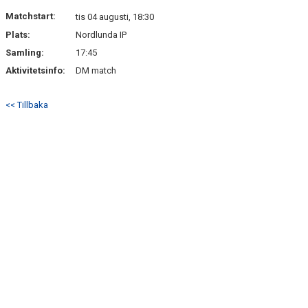
BILDGALLERI
Matchstart:
tis 04 augusti, 18:30
Plats:
Nordlunda IP
DOKUMENT
Samling:
17:45
VÅRA LAG
Aktivitetsinfo:
DM match
MATCHER
<< Tillbaka
MEDLEMSKAP