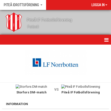
PITEÅ IDROTTSFÖRENING
LOGGA IN
Piteå IF Fotbollsförening
Fotboll
HEM
OM KLUBBEN
KONTAKT
NYHETER
vs
Storfors DM-match
Piteå IF Fotbollsförening
KALENDER
GÄSTBOK
INFORMATION