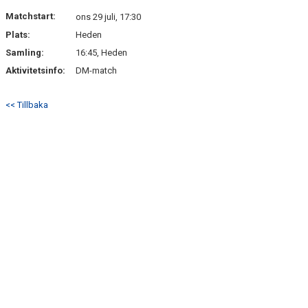
BILDGALLERI
Matchstart:
ons 29 juli, 17:30
Plats:
Heden
DOKUMENT
Samling:
16:45, Heden
VÅRA LAG
Aktivitetsinfo:
DM-match
MATCHER
<< Tillbaka
MEDLEMSKAP