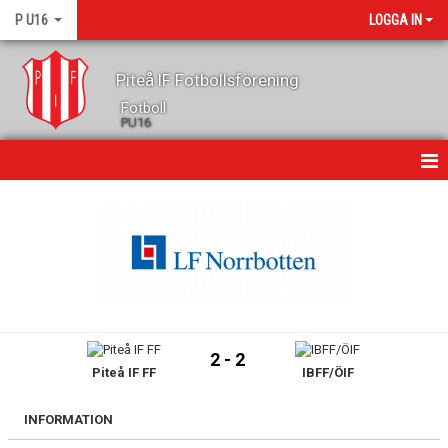
P U16
LOGGA IN
Piteå IF Fotbollsförening
Fotboll
PU16
HEM
NYHETER
MATCHER
TRUPPEN
2 - 2
Piteå IF FF
IBFF/ÖIF
KALENDER
BILDGALLERI
INFORMATION