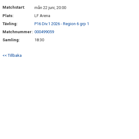
DOKUMENT
Matchstart:
mån 22 juni, 20:00
Plats:
LF Arena
KONTAKT
Tävling:
P16 Div.1 2026 - Region 6 grp 1
Matchnummer:
000499059
Samling:
18:30
<< Tillbaka