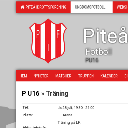
PITEÅ IDROTTSFÖRENING
UNGDOMSFOTBOLL
WEBS
Piteå
Fotboll
PU16
HEM
NYHETER
MATCHER
TRUPPEN
KALENDER
B
P U16
» Träning
Tid:
tis 28 juli, 19:30 - 21:00
Plats:
LF Arena
Träning på LF.
Aktivitetsinfo: