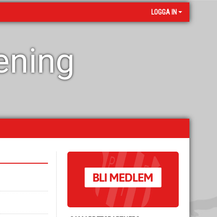
LOGGA IN
rening
F