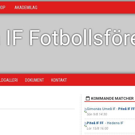
HOP
AKADEMILAG
 IF Fotbollsfö
ILDGALLERI
DOKUMENT
KONTAKT
KOMMANDE MATCHER
Gimonäs Umeå IF -
Piteå IF F
Sön 9/8 14:30
Piteå IF FF
- Hedens IF
Lör 15/8 16:00