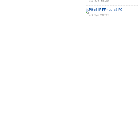
Lör 6/6 16:30
Piteå IF FF
- Luleå FC
Tis 2/6 20:00