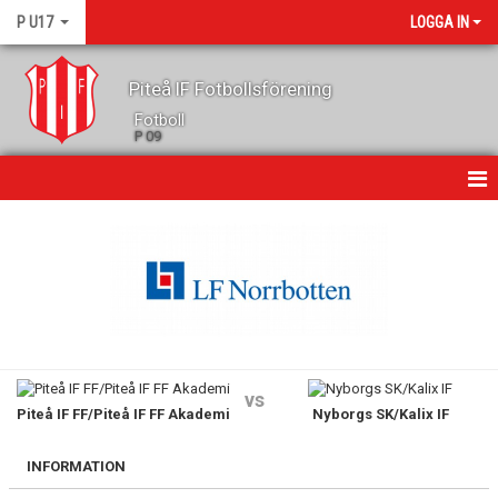
P U17
LOGGA IN
Piteå IF Fotbollsförening
Fotboll
P 09
HEM
NYHETER
MATCHER
KALENDER
vs
Piteå IF FF/Piteå IF FF Akademi
Nyborgs SK/Kalix IF
TRUPPEN
LAGETS SPONSORER
INFORMATION