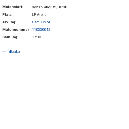
BILDGALLERI
Matchstart:
sön 09 augusti, 18:30
Plats:
LF Arena
DOKUMENT
Tävling:
Herr Junior
KONTAKT
Matchnummer:
110330045
Samling:
17:30
GÄSTBOK
<< Tillbaka
MEDLEMSKAP