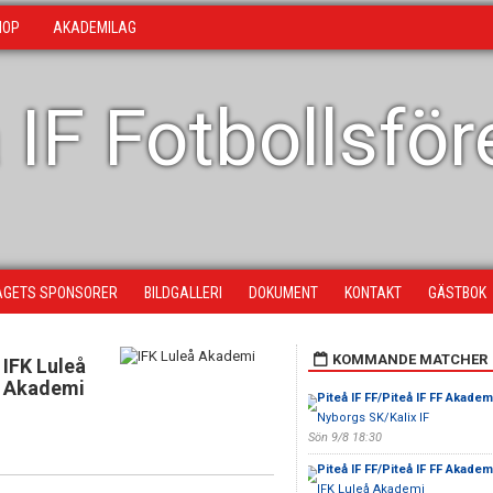
HOP
AKADEMILAG
 IF Fotbollsfö
AGETS SPONSORER
BILDGALLERI
DOKUMENT
KONTAKT
GÄSTBOK
KOMMANDE MATCHER
IFK Luleå
Akademi
Piteå IF FF/Piteå IF FF Akadem
Nyborgs SK/Kalix IF
Sön 9/8 18:30
Piteå IF FF/Piteå IF FF Akadem
IFK Luleå Akademi