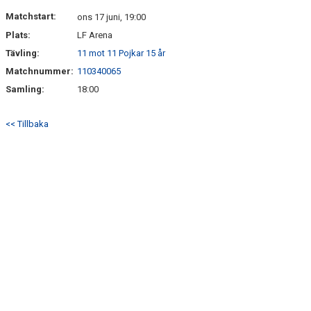
DOKUMENT
Matchstart:
ons 17 juni, 19:00
Plats:
LF Arena
KONTAKT
Tävling:
11 mot 11 Pojkar 15 år
MEDLEMSKAP
Matchnummer:
110340065
Samling:
18:00
<< Tillbaka