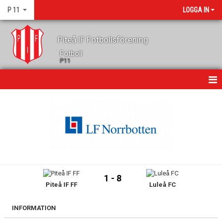
P 11
LOGGA IN
Piteå IF Fotbollsförening
Fotboll
P11
HEM
NYHETER
KALENDER
MATCHER
1 - 8
Piteå IF FF
Luleå FC
TRUPPEN
GÄSTBOK
INFORMATION