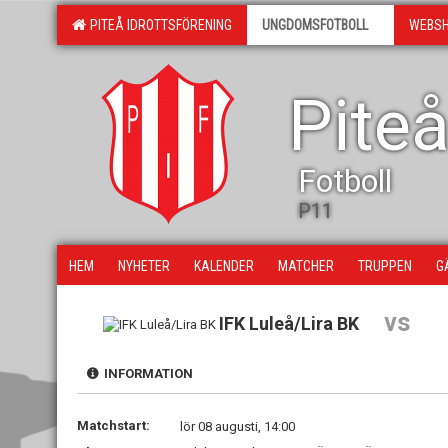
PITEÅ IDROTTSFÖRENING
UNGDOMSFOTBOLL
WEBS
Piteå
Fotboll
P11
HEM
NYHETER
KALENDER
MATCHER
TRUPPEN
G
vs
IFK Luleå/Lira BK
INFORMATION
Matchstart:
lör 08 augusti, 14:00