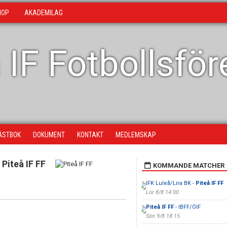
HOP
AKADEMILAG
 IF Fotbollsfö
ÄSTBOK
DOKUMENT
KONTAKT
MEDLEMSKAP
Piteå IF FF
KOMMANDE MATCHER
IFK Luleå/Lira BK -
Piteå IF FF
Lör 8/8 14:00
Piteå IF FF
- IBFF/ÖIF
Sön 9/8 18:15