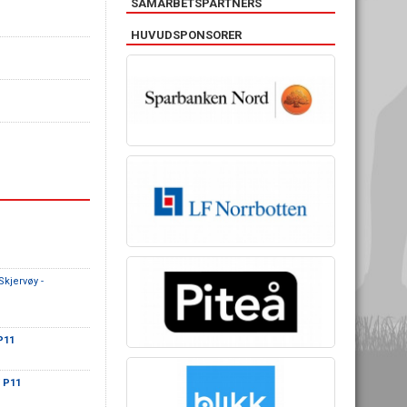
SAMARBETSPARTNERS
HUVUDSPONSORER
kjervøy -
P11
F P11