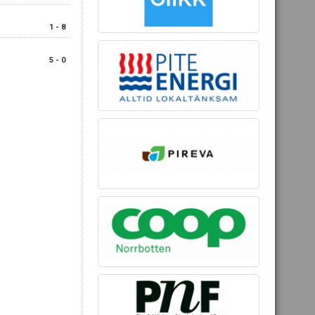
1 - 8
F
5 - 0