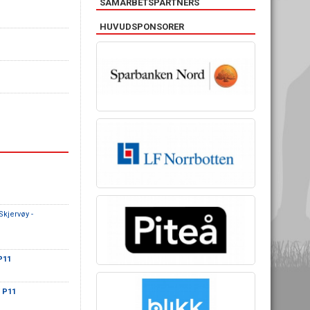
SAMARBETSPARTNERS
HUVUDSPONSORER
kjervøy -
P11
F P11