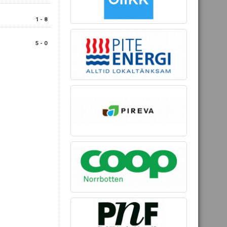
1 - 8
F
5 - 0