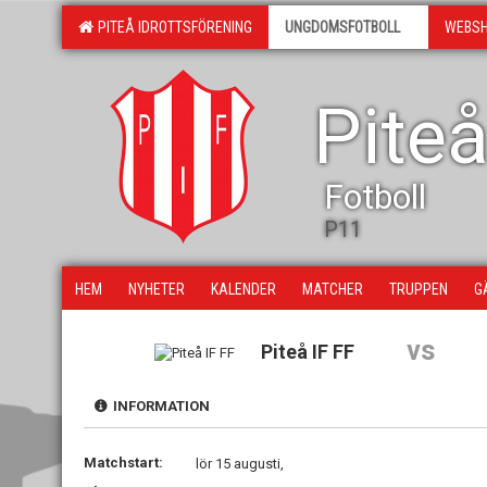
PITEÅ IDROTTSFÖRENING
UNGDOMSFOTBOLL
WEBS
Piteå
Fotboll
P11
HEM
NYHETER
KALENDER
MATCHER
TRUPPEN
G
vs
Piteå IF FF
INFORMATION
Matchstart:
lör 15 augusti,