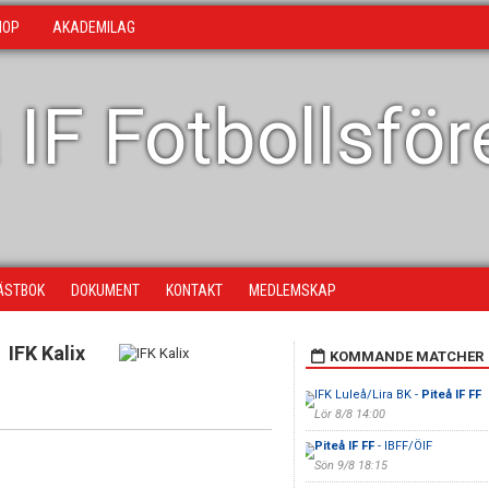
HOP
AKADEMILAG
 IF Fotbollsfö
ÄSTBOK
DOKUMENT
KONTAKT
MEDLEMSKAP
IFK Kalix
KOMMANDE MATCHER
IFK Luleå/Lira BK -
Piteå IF FF
Lör 8/8 14:00
Piteå IF FF
- IBFF/ÖIF
Sön 9/8 18:15