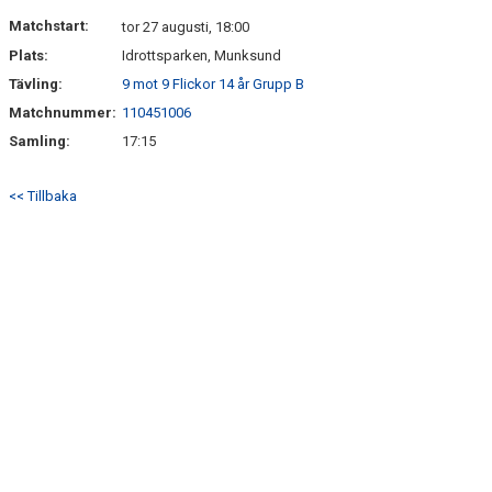
DOKUMENT
Matchstart:
tor 27 augusti, 18:00
Plats:
Idrottsparken, Munksund
KONTAKT
Tävling:
9 mot 9 Flickor 14 år Grupp B
BILDGALLERI
Matchnummer:
110451006
Samling:
17:15
MEDLEMSSKAP
<< Tillbaka