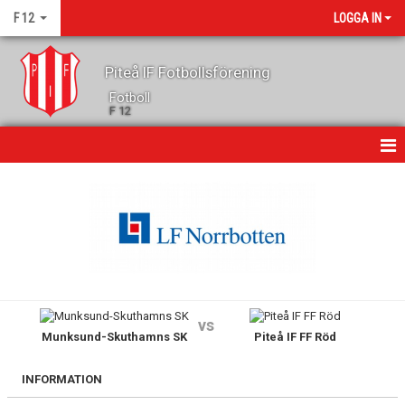
F 12
LOGGA IN
Piteå IF Fotbollsförening
Fotboll
F 12
HEM
NYHETER
KALENDER
MATCHER
vs
Munksund-Skuthamns SK
Piteå IF FF Röd
TRUPPEN
GÄSTBOK
INFORMATION