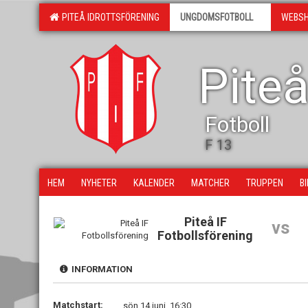
PITEÅ IDROTTSFÖRENING
UNGDOMSFOTBOLL
WEBS
Piteå
Fotboll
F 13
HEM
NYHETER
KALENDER
MATCHER
TRUPPEN
B
Piteå IF
vs
Fotbollsförening
INFORMATION
Matchstart:
sön 14 juni, 16:30