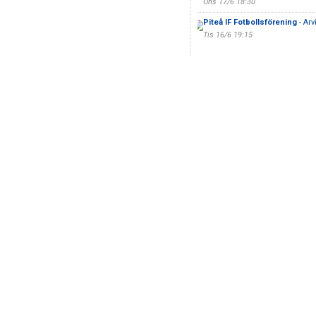
Ons 17/6 18:30
Piteå IF Fotbollsförening
- Arv
Tis 16/6 19:15