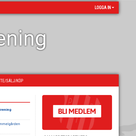
LOGGA IN
rening
YTE/SÄLJ/KÖP
örening
mmelgården