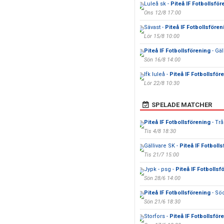
Luleå sk -
Piteå IF Fotbollsför
Ons 12/8 17:00
Sävast -
Piteå IF Fotbollsfören
Lör 15/8 10:00
Piteå IF Fotbollsförening
- Gäl
Sön 16/8 14:00
Ifk luleå -
Piteå IF Fotbollsför
Lör 22/8 10:30
SPELADE MATCHER
Piteå IF Fotbollsförening
- Tr
Tis 4/8 18:30
Gällivare SK -
Piteå IF Fotboll
Tis 21/7 15:00
Jypk - psg -
Piteå IF Fotbollsf
Sön 28/6 14:00
Piteå IF Fotbollsförening
- Sö
Sön 21/6 18:30
Storfors -
Piteå IF Fotbollsför