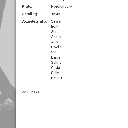
Plats:
Nordlunda IP
Samling:
15:45
Aktivitetsinfo:
Sewar
Edith
Stina
Annie
Alex
Noelle
Siri
Esme
Selma
Olivia
Sally
Nellie G
<< Tillbaka