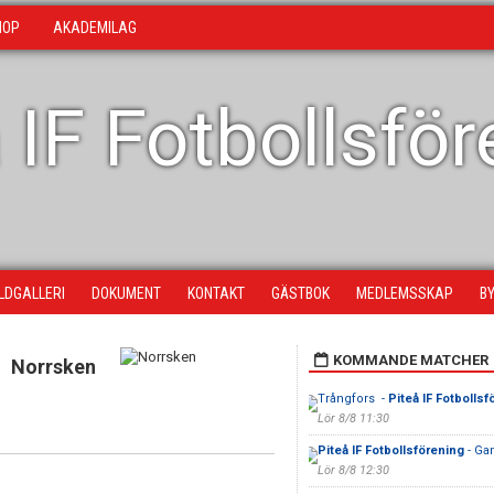
HOP
AKADEMILAG
 IF Fotbollsfö
ILDGALLERI
DOKUMENT
KONTAKT
GÄSTBOK
MEDLEMSSKAP
B
KOMMANDE MATCHER
Norrsken
Trångfors -
Piteå IF Fotbollsf
Lör 8/8 11:30
Piteå IF Fotbollsförening
- Ga
Lör 8/8 12:30