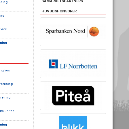
SAMARBETSPARTNERS
ening
HUVUDSPONSORER
ing
ivare
ening
ångfors
sförening
örening
dra united
ening