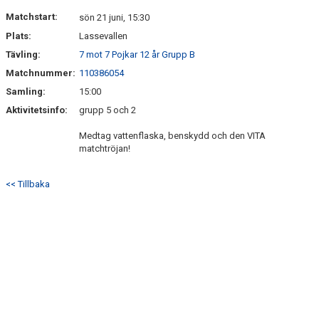
DOKUMENT
Matchstart:
sön 21 juni, 15:30
Plats:
Lassevallen
KONTAKT
Tävling:
7 mot 7 Pojkar 12 år Grupp B
MEDLEMSKAP
Matchnummer:
110386054
Samling:
15:00
GÄSTBOK
Aktivitetsinfo:
grupp 5 och 2
Medtag vattenflaska, benskydd och den VITA
matchtröjan!
<< Tillbaka