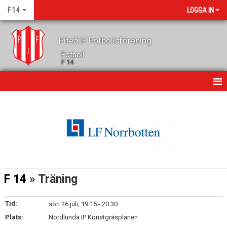
F 14
LOGGA IN
Piteå IF Fotbollsförening
Fotboll
F 14
HEM
NYHETER
DOKUMENT
BILDGALLERI
F 14
» Träning
KONTAKT
Tid:
sön 26 juli, 19:15 - 20:30
KALENDER
Plats:
Nordlunda IP Konstgräsplanen