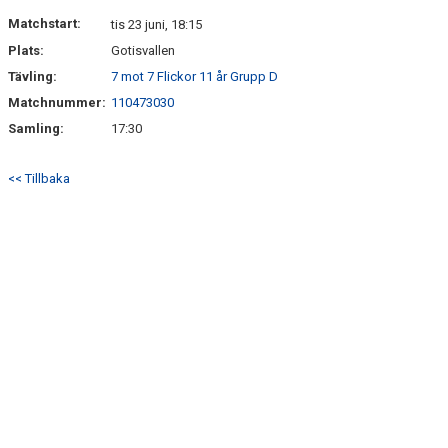
BILDGALLERI
Matchstart:
tis 23 juni, 18:15
Plats:
Gotisvallen
DOKUMENT
Tävling:
7 mot 7 Flickor 11 år Grupp D
KONTAKT
Matchnummer:
110473030
Samling:
17:30
MEDLEMSKAP
<< Tillbaka