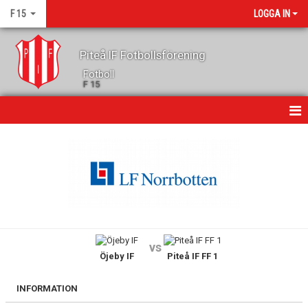
F 15
LOGGA IN
Piteå IF Fotbollsförening
Fotboll
F 15
HEM
NYHETER
KALENDER
GÄSTBOK
vs
Öjeby IF
Piteå IF FF 1
MATCHER
TRUPPEN
INFORMATION