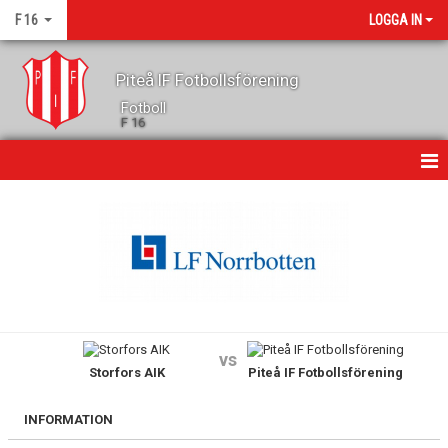
F 16
LOGGA IN
Piteå IF Fotbollsförening
Fotboll
F 16
HEM
NYHETER
DOKUMENT
BILDGALLERI
vs
Storfors AIK
Piteå IF Fotbollsförening
KONTAKT
KALENDER
INFORMATION