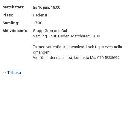
MATCHER
Matchstart:
tis 16 juni, 18:00
Plats:
Heden IP
TRUPPEN
Samling:
17:30
MEDLEMSSKAP
Aktivitetsinfo:
Grupp Grön och Gul
Samling 17.30 Heden. Matchstart 18.00
GÄSTBOK
Ta med vattenflaska, benskydd och tejpa eventuella
örhängen.
Vid förhinder nära inpå, kontakta Mia 070-5335699
<< Tillbaka