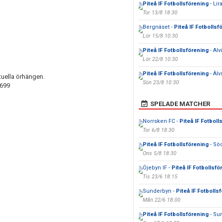
Piteå IF Fotbollsförening
- Lir
Tor 13/8 18:30
Bergnäset -
Piteå IF Fotbollsf
Lör 15/8 10:30
Piteå IF Fotbollsförening
- Alvi
Lör 22/8 10:30
Piteå IF Fotbollsförening
- Älv
tuella örhängen.
Sön 23/8 10:30
5699
SPELADE MATCHER
Norrsken FC -
Piteå IF Fotboll
Tor 6/8 18:30
Piteå IF Fotbollsförening
- Sö
Ons 5/8 18:30
Öjebyn IF -
Piteå IF Fotbollsfö
Tis 23/6 18:15
Sunderbyn -
Piteå IF Fotbolls
Mån 22/6 18:00
Piteå IF Fotbollsförening
- Su