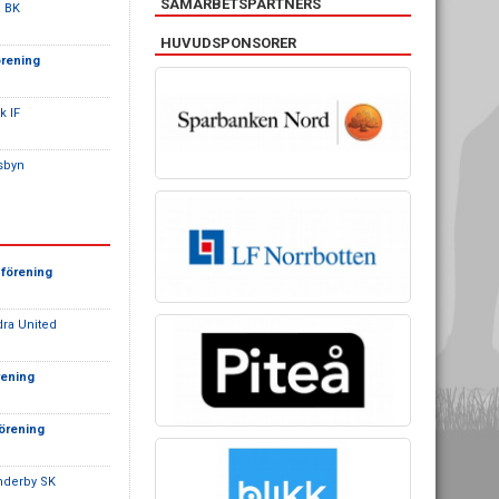
SAMARBETSPARTNERS
a BK
HUVUDSPONSORER
örening
k IF
sbyn
sförening
dra United
rening
förening
nderby SK