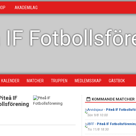
HOP
AKADEMILAG
 IF Fotbollsfö
KALENDER
MATCHER
TRUPPEN
MEDLEMSSKAP
GÄSTBOK
Piteå IF
KOMMANDE MATCHER
ollsförening
Arvidsjaur -
Piteå IF Fotbollsf
Sön 9/8 10:00
IBFF -
Piteå IF Fotbollsförenin
Tis 11/8 18:30