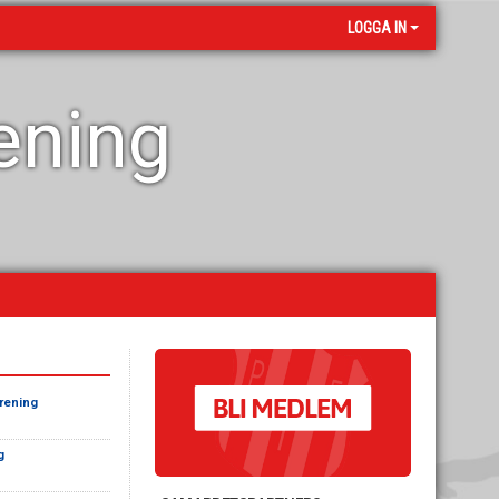
LOGGA IN
rening
örening
g