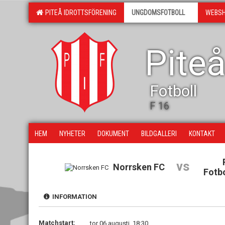
PITEÅ IDROTTSFÖRENING
UNGDOMSFOTBOLL
WEBS
Piteå
Fotboll
F 16
HEM
NYHETER
DOKUMENT
BILDGALLERI
KONTAKT
vs
Norrsken FC
Fotb
INFORMATION
Matchstart:
tor 06 augusti, 18:30