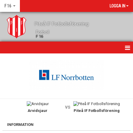
F 16
LOGGA IN
Piteå IF Fotbollsförening
Fotboll
F 16
HEM
NYHETER
DOKUMENT
BILDGALLERI
vs
Arvidsjaur
Piteå IF Fotbollsförening
KONTAKT
KALENDER
INFORMATION