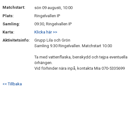
MATCHER
Matchstart:
sön 09 augusti, 10:00
Plats:
Ringelvallen IP
TRUPPEN
Samling:
09:30, Ringelvallen IP
MEDLEMSSKAP
Karta:
Klicka här >>
Aktivitetsinfo:
Grupp Lila och Grön
GÄSTBOK
Samling 9.30 Ringelvallen. Matchstart 10.00
Ta med vattenflaska, benskydd och tejpa eventuella
örhängen.
Vid förhinder nära inpå, kontakta Mia 070-5335699
<< Tillbaka