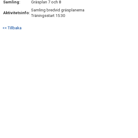
Samling:
Gräsplan 7 och 8
MATCHER
Samling bredvid gräsplanerna
Aktivitetsinfo:
Träningsstart 15:30
TRUPPEN
<< Tillbaka
MEDLEMSSKAP
GÄSTBOK