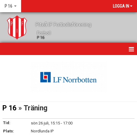
P 16
LOGGA IN
Piteå IF Fotbollsförening
Fotboll
P 16
HEM
NYHETER
DOKUMENT
BILDGALLERI
P 16
» Träning
KONTAKT
Tid:
sön 26 juli, 15:15 - 17:00
KALENDER
Plats:
Nordlunda IP