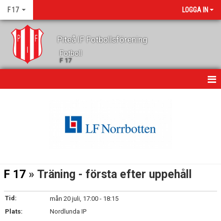
F 17
LOGGA IN
Piteå IF Fotbollsförening
Fotboll
F 17
HEM
NYHETER
KALENDER
DOKUMENT
F 17
» Träning - första efter uppehåll
MEDLEMSKAP
Tid:
mån 20 juli, 17:00 - 18:15
KONTAKT
Plats:
Nordlunda IP