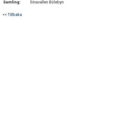
Samling:
Sinavallen Bölebyn
DOKUMENT
<< Tillbaka
KONTAKT