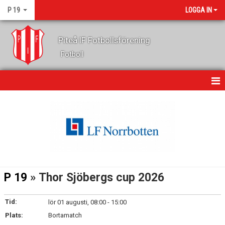
P 19
LOGGA IN
Piteå IF Fotbollsförening
Fotboll
HEM
NYHETER
KALENDER
MATCHER
P 19
» Thor Sjöbergs cup 2026
TRUPPEN
Tid:
lör 01 augusti, 08:00 - 15:00
BILDGALLERI
Plats:
Bortamatch