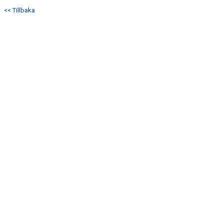
DOKUMENT
<< Tillbaka
KONTAKT