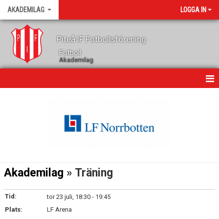
AKADEMILAG
LOGGA IN
Piteå IF Fotbollsförening
Fotboll
Akademilag
HEM
NYHETER
KALENDER
MATCHER
Akademilag
» Träning
TRUPPEN
Tid:
tor 23 juli, 18:30 - 19:45
BILDGALLERI
Plats:
LF Arena