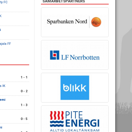
SAMARBETSPARTNERS
ty FC
BK
i
jala FF
1 - 1
s IK
0 - 2
demi
1 - 3
0 - 5
mi