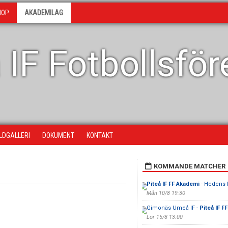
HOP
AKADEMILAG
 IF Fotbollsfö
ILDGALLERI
DOKUMENT
KONTAKT
KOMMANDE MATCHER
Piteå IF FF Akademi
- Hedens 
Mån 10/8 19:30
Gimonäs Umeå IF -
Piteå IF F
Lör 15/8 13:00