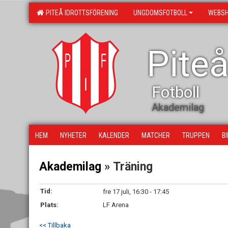
PITEÅ IDROTTSFÖRENING
UNGDOMSFOTBOLL
WEBS
Piteå
Fotboll
Akademilag
HEM
NYHETER
KALENDER
MATCHER
TRUPPEN
B
Akademilag
» Träning
Tid:
fre 17 juli, 16:30 - 17:45
Plats:
LF Arena
<< Tillbaka