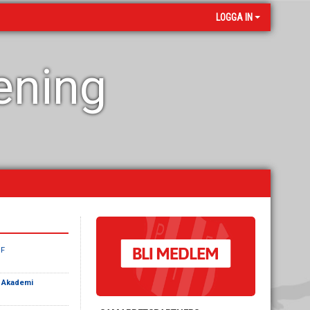
LOGGA IN
rening
IF
F Akademi