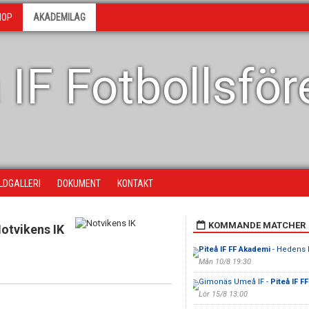
HOP
AKADEMILAG
 IF Fotbollsfö
ILDGALLERI
DOKUMENT
KONTAKT
KOMMANDE MATCHER
otvikens IK
Piteå IF FF Akademi
- Hedens 
Mån 10/8 19:30
Gimonäs Umeå IF -
Piteå IF F
Lör 15/8 13:00