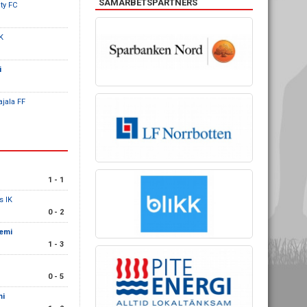
SAMARBETSPARTNERS
ty FC
BK
i
jala FF
1 - 1
s IK
0 - 2
demi
1 - 3
0 - 5
mi