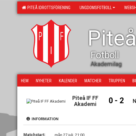
PITEÅ IDROTTSFÖRENING
UNGDOMSFOTBOLL
WEBS
Piteå
Fotboll
Akademilag
HEM
NYHETER
KALENDER
MATCHER
TRUPPEN
B
Piteå IF FF
0 - 2
N
Akademi
INFORMATION
Matchstart:
mån 27 juli, 21:00