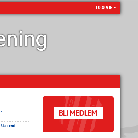
LOGGA IN
rening
IF
F Akademi