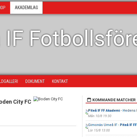
HOP
AKADEMILAG
 IF Fotbollsfö
ILDGALLERI
DOKUMENT
KONTAKT
KOMMANDE MATCHER
oden City FC
Piteå IF FF Akademi
- Hedens 
Mån 10/8 19:30
Gimonäs Umeå IF -
Piteå IF F
Lör 15/8 13:00