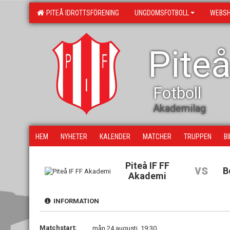
PITEÅ IDROTTSFÖRENING
UNGDOMSFOTBOLL
WEBS
Piteå
Fotboll
Akademilag
HEM
NYHETER
KALENDER
MATCHER
TRUPPEN
B
Piteå IF FF
vs
B
Akademi
INFORMATION
Matchstart:
mån 24 augusti, 19:30