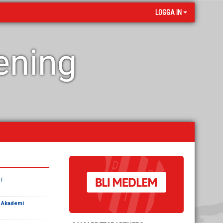
LOGGA IN
rening
IF
F Akademi