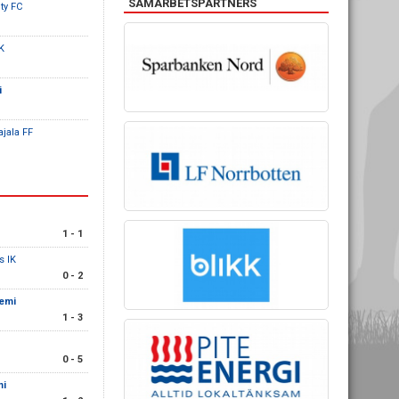
SAMARBETSPARTNERS
ty FC
BK
i
jala FF
1 - 1
s IK
0 - 2
demi
1 - 3
0 - 5
mi