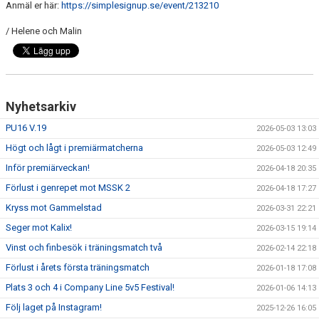
Anmäl er här:
https://simplesignup.se/event/213210
DOKUMENT
/ Helene och Malin
KONTAKT
Nyhetsarkiv
PU16 V.19
2026-05-03 13:03
Högt och lågt i premiärmatcherna
2026-05-03 12:49
Inför premiärveckan!
2026-04-18 20:35
Förlust i genrepet mot MSSK 2
2026-04-18 17:27
Kryss mot Gammelstad
2026-03-31 22:21
Seger mot Kalix!
2026-03-15 19:14
Vinst och finbesök i träningsmatch två
2026-02-14 22:18
Förlust i årets första träningsmatch
2026-01-18 17:08
Plats 3 och 4 i Company Line 5v5 Festival!
2026-01-06 14:13
Följ laget på Instagram!
2025-12-26 16:05