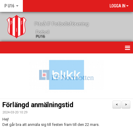
P U16
LOGGA IN
Piteå IF Fotbollsförening
Fotboll
PU16
HEM
NYHETER
MATCHER
TRUPPEN
Förlängd anmälningstid
<
>
KALENDER
2024-03-20 10:29
Hej!
BILDGALLERI
Det går bra att anmäla sig till festen fram till den 22 mars.