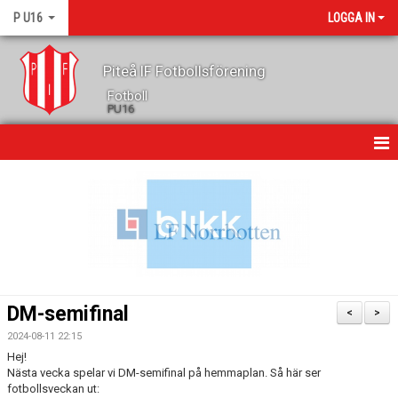
P U16
LOGGA IN
Piteå IF Fotbollsförening
Fotboll
PU16
HEM
NYHETER
MATCHER
TRUPPEN
DM-semifinal
<
>
KALENDER
2024-08-11 22:15
Hej!
BILDGALLERI
Nästa vecka spelar vi DM-semifinal på hemmaplan. Så här ser
fotbollsveckan ut: