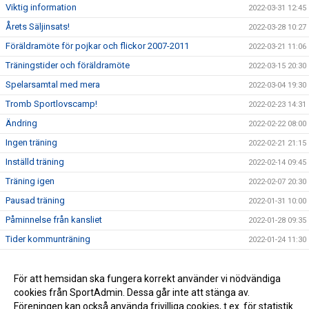
Viktig information
2022-03-31 12:45
Årets Säljinsats!
2022-03-28 10:27
Föräldramöte för pojkar och flickor 2007-2011
2022-03-21 11:06
Träningstider och föräldramöte
2022-03-15 20:30
Spelarsamtal med mera
2022-03-04 19:30
Tromb Sportlovscamp!
2022-02-23 14:31
Ändring
2022-02-22 08:00
Ingen träning
2022-02-21 21:15
Inställd träning
2022-02-14 09:45
Träning igen
2022-02-07 20:30
Pausad träning
2022-01-31 10:00
Påminnelse från kansliet
2022-01-28 09:35
Tider kommunträning
2022-01-24 11:30
Kommunträning
2022-01-19 14:45
Frivilliga träningar
För att hemsidan ska fungera korrekt använder vi nödvändiga
2022-01-15 20:00
cookies från SportAdmin. Dessa går inte att stänga av.
Inga åskådare
2022-01-14 18:45
Föreningen kan också använda frivilliga cookies, t.ex. för statistik