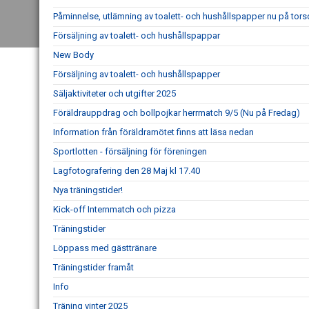
Påminnelse, utlämning av toalett- och hushållspapper nu på tor
Försäljning av toalett- och hushållspappar
New Body
Försäljning av toalett- och hushållspapper
Säljaktiviteter och utgifter 2025
Föräldrauppdrag och bollpojkar herrmatch 9/5 (Nu på Fredag)
Information från föräldramötet finns att läsa nedan
Sportlotten - försäljning för föreningen
Lagfotografering den 28 Maj kl 17.40
Nya träningstider!
Kick-off Internmatch och pizza
Träningstider
Löppass med gästtränare
Träningstider framåt
Info
Träning vinter 2025