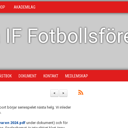
HOP
AKADEMILAG
 IF Fotbollsfö
ÄSTBOK
DOKUMENT
KONTAKT
MEDLEMSKAP
<
>
ort börjar seriespelet nästa helg. Vi inleder
.
varen 2024.pdf
under dokument) och för
s. Spelschemat är inte riktigt klart ännu,