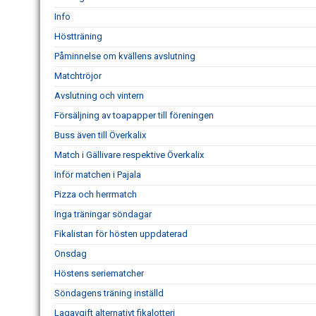
Info
Höstträning
Påminnelse om kvällens avslutning
Matchtröjor
Avslutning och vintern
Försäljning av toapapper till föreningen
Buss även till Överkalix
Match i Gällivare respektive Överkalix
Inför matchen i Pajala
Pizza och herrmatch
Inga träningar söndagar
Fikalistan för hösten uppdaterad
Onsdag
Höstens seriematcher
Söndagens träning inställd
Lagavgift alternativt fikalotteri