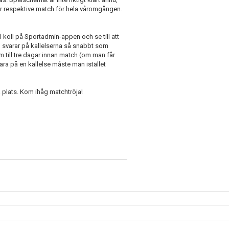
ör respektive match för hela våromgången.
 koll på Sportadmin-appen och se till att
n svarar på kallelserna så snabbt som
am till tre dagar innan match (om man får
ara på en kallelse måste man istället
på plats. Kom ihåg matchtröja!