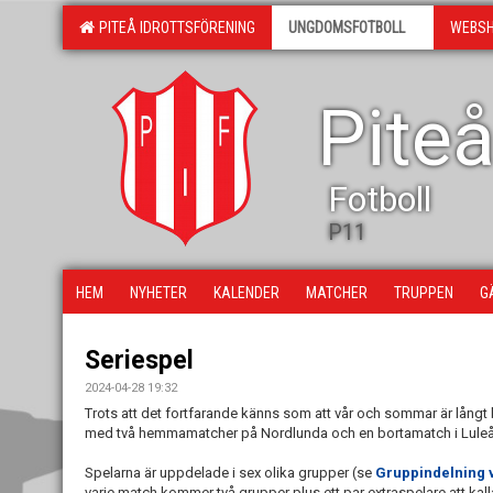
PITEÅ IDROTTSFÖRENING
UNGDOMSFOTBOLL
WEBS
Piteå
Fotboll
P11
HEM
NYHETER
KALENDER
MATCHER
TRUPPEN
G
Seriespel
2024-04-28 19:32
Trots att det fortfarande känns som att vår och sommar är långt b
med två hemmamatcher på Nordlunda och en bortamatch i Luleå
Spelarna är uppdelade i sex olika grupper (se
Gruppindelning 
varje match kommer två grupper plus ett par extraspelare att kalla