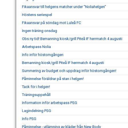
Fikaansvar till helgens matcher under "Noliahelgen"
Höstens seriespel
Fikaansvar på söndag mot Luleå FC
Ingen träning onsdag
Obs ny tid! Bemanning kiosk/grill Piteå IF herrmatch 4 augusti
Arbetspass Nolia
Info inför höstomgången
Bemanning kiosk/grill Piteå IF herrmatch 4 augusti
Summering av budget och uppdrag inför höstomgången!
Påminnelse föräldrar på stan i helgen!
Tack för i helgen!
Träningsuppehåll
Information inför arbetspass PSG
Lagindelning PSG
Info PSG
Påminnelse - utlämning av kläder från New Body