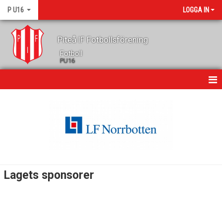
P U16
LOGGA IN
Piteå IF Fotbollsförening
Fotboll
PU16
HEM
NYHETER
MATCHER
TRUPPEN
Lagets sponsorer
KALENDER
BILDGALLERI