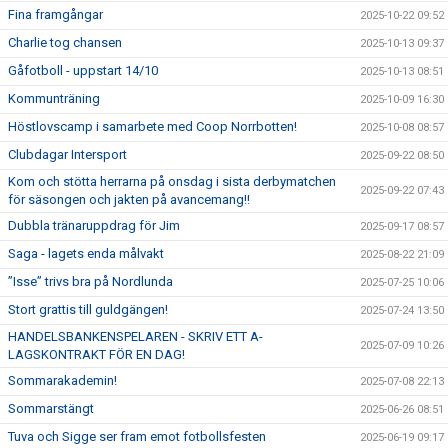
Fina framgångar
2025-10-22 09:52
Charlie tog chansen
2025-10-13 09:37
Gåfotboll - uppstart 14/10
2025-10-13 08:51
Kommunträning
2025-10-09 16:30
Höstlovscamp i samarbete med Coop Norrbotten!
2025-10-08 08:57
Clubdagar Intersport
2025-09-22 08:50
Kom och stötta herrarna på onsdag i sista derbymatchen
2025-09-22 07:43
för säsongen och jakten på avancemang!!
Dubbla tränaruppdrag för Jim
2025-09-17 08:57
Saga - lagets enda målvakt
2025-08-22 21:09
”Isse” trivs bra på Nordlunda
2025-07-25 10:06
Stort grattis till guldgängen!
2025-07-24 13:50
HANDELSBANKENSPELAREN - SKRIV ETT A-
2025-07-09 10:26
LAGSKONTRAKT FÖR EN DAG!
Sommarakademin!
2025-07-08 22:13
Sommarstängt
2025-06-26 08:51
Tuva och Sigge ser fram emot fotbollsfesten
2025-06-19 09:17