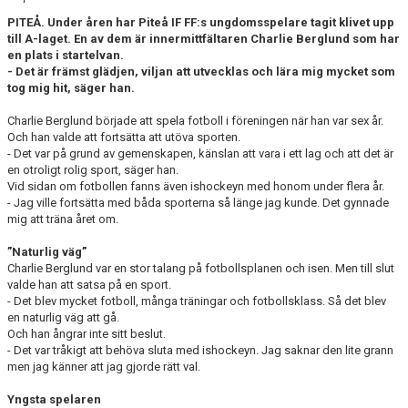
BILDGALLERI
PITEÅ. Under åren har Piteå IF FF:s ungdomsspelare tagit klivet upp
till A-laget. En av dem är innermittfältaren Charlie Berglund som har
DOKUMENT
en plats i startelvan.
- Det är främst glädjen, viljan att utvecklas och lära mig mycket som
tog mig hit, säger han.
VÅRA LAG
Charlie Berglund började att spela fotboll i föreningen när han var sex år.
MATCHER
Och han valde att fortsätta att utöva sporten.
- Det var på grund av gemenskapen, känslan att vara i ett lag och att det är
MEDLEMSKAP
en otroligt rolig sport, säger han.
Vid sidan om fotbollen fanns även ishockeyn med honom under flera år.
- Jag ville fortsätta med båda sporterna så länge jag kunde. Det gynnade
mig att träna året om.
”Naturlig väg”
Charlie Berglund var en stor talang på fotbollsplanen och isen. Men till slut
valde han att satsa på en sport.
- Det blev mycket fotboll, många träningar och fotbollsklass. Så det blev
en naturlig väg att gå.
Och han ångrar inte sitt beslut.
- Det var tråkigt att behöva sluta med ishockeyn. Jag saknar den lite grann
men jag känner att jag gjorde rätt val.
Yngsta spelaren