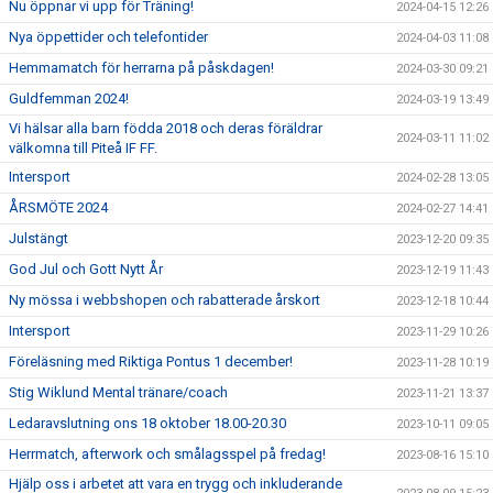
Nu öppnar vi upp för Träning!
2024-04-15 12:26
Nya öppettider och telefontider
2024-04-03 11:08
Hemmamatch för herrarna på påskdagen!
2024-03-30 09:21
Guldfemman 2024!
2024-03-19 13:49
Vi hälsar alla barn födda 2018 och deras föräldrar
2024-03-11 11:02
välkomna till Piteå IF FF.
Intersport
2024-02-28 13:05
ÅRSMÖTE 2024
2024-02-27 14:41
Julstängt
2023-12-20 09:35
God Jul och Gott Nytt År
2023-12-19 11:43
Ny mössa i webbshopen och rabatterade årskort
2023-12-18 10:44
Intersport
2023-11-29 10:26
Föreläsning med Riktiga Pontus 1 december!
2023-11-28 10:19
Stig Wiklund Mental tränare/coach
2023-11-21 13:37
Ledaravslutning ons 18 oktober 18.00-20.30
2023-10-11 09:05
Herrmatch, afterwork och smålagsspel på fredag!
2023-08-16 15:10
Hjälp oss i arbetet att vara en trygg och inkluderande