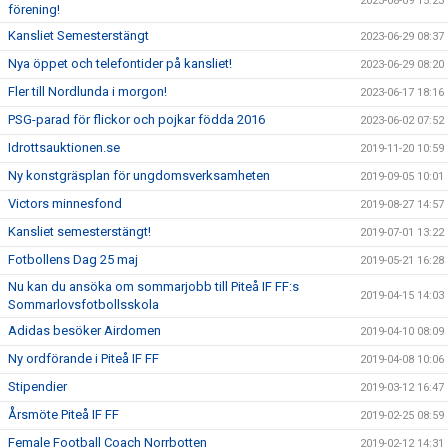
2023-08-09 15:23
förening!
Kansliet Semesterstängt
2023-06-29 08:37
Nya öppet och telefontider på kansliet!
2023-06-29 08:20
Fler till Nordlunda i morgon!
2023-06-17 18:16
PSG-parad för flickor och pojkar födda 2016
2023-06-02 07:52
Idrottsauktionen.se
2019-11-20 10:59
Ny konstgräsplan för ungdomsverksamheten
2019-09-05 10:01
Victors minnesfond
2019-08-27 14:57
Kansliet semesterstängt!
2019-07-01 13:22
Fotbollens Dag 25 maj
2019-05-21 16:28
Nu kan du ansöka om sommarjobb till Piteå IF FF:s
2019-04-15 14:03
Sommarlovsfotbollsskola
Adidas besöker Airdomen
2019-04-10 08:09
Ny ordförande i Piteå IF FF
2019-04-08 10:06
Stipendier
2019-03-12 16:47
Årsmöte Piteå IF FF
2019-02-25 08:59
Female Football Coach Norrbotten
2019-02-12 14:31