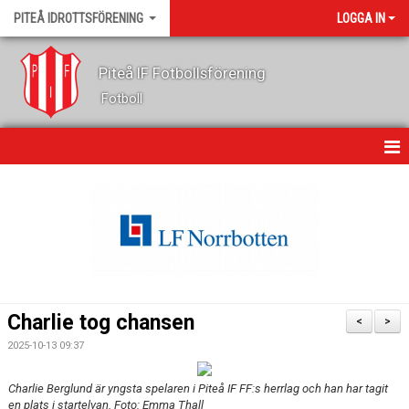
PITEÅ IDROTTSFÖRENING
LOGGA IN
Piteå IF Fotbollsförening
Fotboll
HEM
OM KLUBBEN
KONTAKT
NYHETER
Charlie tog chansen
<
>
KALENDER
2025-10-13 09:37
GÄSTBOK
Charlie Berglund är yngsta spelaren i Piteå IF FF:s herrlag och han har tagit
en plats i startelvan. Foto: Emma Thall