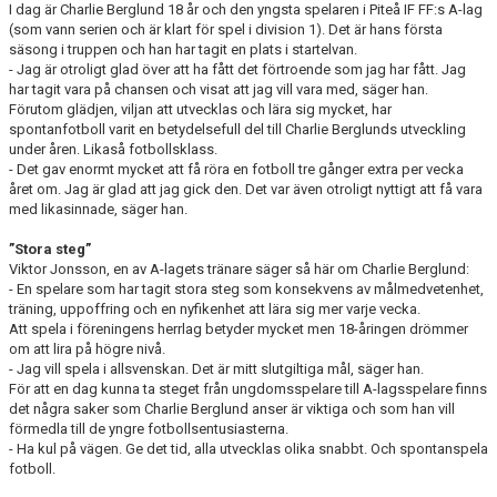
I dag är Charlie Berglund 18 år och den yngsta spelaren i Piteå IF FF:s A-lag
(som vann serien och är klart för spel i division 1). Det är hans första
säsong i truppen och han har tagit en plats i startelvan.
- Jag är otroligt glad över att ha fått det förtroende som jag har fått. Jag
har tagit vara på chansen och visat att jag vill vara med, säger han.
Förutom glädjen, viljan att utvecklas och lära sig mycket, har
spontanfotboll varit en betydelsefull del till Charlie Berglunds utveckling
under åren. Likaså fotbollsklass.
- Det gav enormt mycket att få röra en fotboll tre gånger extra per vecka
året om. Jag är glad att jag gick den. Det var även otroligt nyttigt att få vara
med likasinnade, säger han.
”Stora steg”
Viktor Jonsson, en av A-lagets tränare säger så här om Charlie Berglund:
- En spelare som har tagit stora steg som konsekvens av målmedvetenhet,
träning, uppoffring och en nyfikenhet att lära sig mer varje vecka.
Att spela i föreningens herrlag betyder mycket men 18-åringen drömmer
om att lira på högre nivå.
- Jag vill spela i allsvenskan. Det är mitt slutgiltiga mål, säger han.
För att en dag kunna ta steget från ungdomsspelare till A-lagsspelare finns
det några saker som Charlie Berglund anser är viktiga och som han vill
förmedla till de yngre fotbollsentusiasterna.
- Ha kul på vägen. Ge det tid, alla utvecklas olika snabbt. Och spontanspela
fotboll.