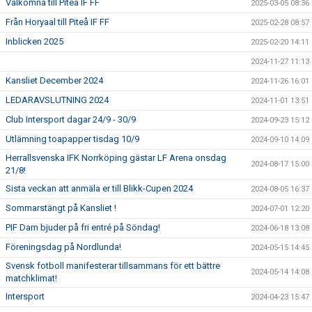
Välkomna till Piteå IF FF
2025-03-05 08:36
Från Horyaal till Piteå IF FF
2025-02-28 08:57
Inblicken 2025
2025-02-20 14:11
2024-11-27 11:13
Kansliet December 2024
2024-11-26 16:01
LEDARAVSLUTNING 2024
2024-11-01 13:51
Club Intersport dagar 24/9 - 30/9
2024-09-23 15:12
Utlämning toapapper tisdag 10/9
2024-09-10 14:09
Herrallsvenska IFK Norrköping gästar LF Arena onsdag
2024-08-17 15:00
21/8!
Sista veckan att anmäla er till Blikk-Cupen 2024
2024-08-05 16:37
Sommarstängt på Kansliet !
2024-07-01 12:20
PIF Dam bjuder på fri entré på Söndag!
2024-06-18 13:08
Föreningsdag på Nordlunda!
2024-05-15 14:45
Svensk fotboll manifesterar tillsammans för ett bättre
2024-05-14 14:08
matchklimat!
Intersport
2024-04-23 15:47