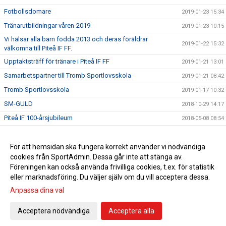
Fotbollsdomare
2019-01-23 15:34
Tränarutbildningar våren-2019
2019-01-23 10:15
Vi hälsar alla barn födda 2013 och deras föräldrar
2019-01-22 15:32
välkomna till Piteå IF FF.
Upptaktsträff för tränare i Piteå IF FF
2019-01-21 13:01
Samarbetspartner till Tromb Sportlovsskola
2019-01-21 08:42
Tromb Sportlovsskola
2019-01-17 10:32
SM-GULD
2018-10-29 14:17
Piteå IF 100-årsjubileum
2018-05-08 08:54
God Jul och Gott Nytt År!
2017-12-22 08:39
Nominera till Victors Minnesfond
För att hemsidan ska fungera korrekt använder vi nödvändiga
2017-10-23 15:20
cookies från SportAdmin. Dessa går inte att stänga av.
Familjemedlemsskap
2017-03-01 07:25
Föreningen kan också använda frivilliga cookies, t.ex. för statistik
eller marknadsföring. Du väljer själv om du vill acceptera dessa.
Anpassa dina val
Cookie-inställningar
Gå till Webbversion
Acceptera nödvändiga
Acceptera alla