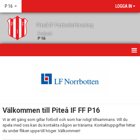
P 16
LOGGA IN
Piteå IF Fotbollsförening
Fotboll
P 16
HEM
NYHETER
DOKUMENT
BILDGALLERI
Välkommen till Piteå IF FF P16
KONTAKT
Vi är ett gäng som gillar fotboll och som har roligt tillsammans. Vill du
spela med oss kan du kontakta någon av tränarna. Kontaktuppgifter hittar
KALENDER
du under fliken uppe till höger. Välkommen!