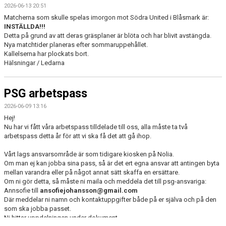
2026-06-13 20:51
Matcherna som skulle spelas imorgon mot Södra United i Blåsmark är:
I
NSTÄLLDA!!!
Detta på grund av att deras gräsplaner är blöta och har blivit avstängda.
Nya matchtider planeras efter sommaruppehållet.
Kallelserna har plockats bort.
Hälsningar / Ledarna
PSG arbetspass
2026-06-09 13:16
Hej!
Nu har vi fått våra arbetspass tilldelade till oss, alla måste ta två
arbetspass detta år för att vi ska få det att gå ihop.
Vårt lags ansvarsområde är som tidigare kiosken på Nolia.
Om man ej kan jobba sina pass, så är det ert egna ansvar att antingen byta
mellan varandra eller på något annat sätt skaffa en ersättare.
Om ni gör detta, så måste ni maila och meddela det till psg-ansvariga:
Annsofie till
ansofiejohansson@gmail.com
Där meddelar ni namn och kontaktuppgifter både på er själva och på den
som ska jobba passet.
Ni hittar uppdelningen under dokument.