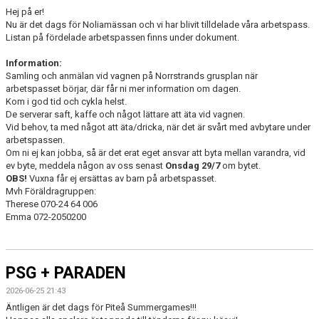
Hej på er!
Nu är det dags för Noliamässan och vi har blivit tilldelade våra arbetspass.
Listan på fördelade arbetspassen finns under dokument.
Information:
Samling och anmälan vid vagnen på Norrstrands grusplan när
arbetspasset börjar, där får ni mer information om dagen.
Kom i god tid och cykla helst.
De serverar saft, kaffe och något lättare att äta vid vagnen.
Vid behov, ta med något att äta/dricka, när det är svårt med avbytare under
arbetspassen.
Om ni ej kan jobba, så är det erat eget ansvar att byta mellan varandra, vid
ev byte, meddela någon av oss senast
Onsdag 29/7
om bytet.
OBS!
Vuxna får ej ersättas av barn på arbetspasset.
Mvh Föräldragruppen:
Therese 070-24 64 006
Emma 072-2050200
PSG + PARADEN
2026-06-25 21:43
Äntligen är det dags för Piteå Summergames!!!