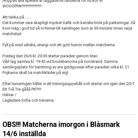
Hoppas alla spelare är taggade till tänderna för nu kör vi!
WOOOPPA!!!!!!!!!!!!!!!!!!!!!!
Att tänka på.......
Det kommer vara skapligt mycket trafik och kanske brist på parkeringar. Så
kom iväg i god tid så ni hinner till samlingen som är 30 minuter innan varje
matchstart.
Fyll på med vätska, energi och ett gott humör mellan matcherna.
Fredag den 26/6 kl. 20:05 startar paraden genom stan.
Vårt lag samlas kl. 19:45 vid boulebanorna på norrstrand. Samma
samlingsplats för hämtning av era guldgossar efter paraden cirka kl. 21
Pojkarna skall ha matchkläder på sig!
Efter turneringen håller vi ett träningsuppehåll och startar om igen den 20/7
Ett Två Tre gååå PIF!!!!!
Hälsar /
Lagledare Sofia och tränarna
OBS!!! Matcherna imorgon i Blåsmark
14/6 inställda