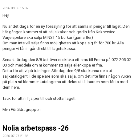
MATCHER
2026-08-06 15:32
Hej!
TRUPPEN
Nu är det dags för en ny försäljning för att samla in pengar till laget. Den
MEDLEMSSKAP
här gången kommer vi att sälja kakor och godis från Kakservice.
Varje spelare ska sälja MINST 15 burkar (gärna fler)
Om man inte vill sälja finns möjligheten att köpa sig fri för 700 kr. Alla
GÄSTBOK
pengar vi får in går direkt till lagets kassa.
Senast lördag den 8/8 behöver ni skicka ett sms till Emma på 072-205 02
00 och meddela om ni kommer att sälja eller köpa er fria.
Detta för att vi på träningen Söndag den 9/8 ska kunna dela ut
säljkataloger till de spelare som ska sälja. Om det inte finns någon vuxen
på plats så klommer katalogerna att delas ut till barnen som får ta med
dem hem.
Tack för att ni hjälper till och stöttar laget!
Mvh Föräldragruppen
Nolia arbetspass -26
2026-07-27 21:33