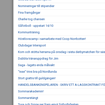
Nomineringar till stipendier
Fina framgångar
Charlie tog chansen
Gåfotboll - uppstart 14/10
Kommunträning
Höstlovscamp i samarbete med Coop Norrbotten!
Clubdagar Intersport
Kom och stötta herrarna på onsdag i sista derbymatchen för s
Dubbla tränaruppdrag för Jim
Saga - lagets enda målvakt
”Isse” trivs bra på Nordlunda
Stort grattis till guldgängen!
HANDELSBANKENSPELAREN - SKRIV ETT A-LAGSKONTRAKT FÖ
Sommarakademin!
Sommarstängt
Tuva och Sigge ser fram emot fotbollsfesten