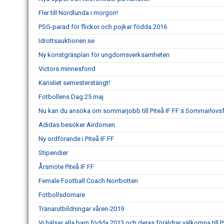
Fler till Nordlunda i morgon!
PSG-parad för flickor och pojkar födda 2016
Idrottsauktionen.se
Ny konstgräsplan för ungdomsverksamheten
Victors minnesfond
Kansliet semesterstängt!
Fotbollens Dag 25 maj
Nu kan du ansöka om sommarjobb till Piteå IF FF:s Sommarlovs
Adidas besöker Airdomen
Ny ordförande i Piteå IF FF
Stipendier
Årsmöte Piteå IF FF
Female Football Coach Norrbotten
Fotbollsdomare
Tränarutbildningar våren-2019
Vi hälsar alla barn födda 2013 och deras föräldrar välkomna till Pi