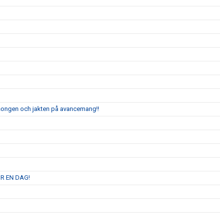
äsongen och jakten på avancemang!!
R EN DAG!