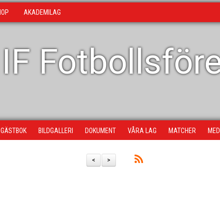
HOP
AKADEMILAG
 IF Fotbollsför
GÄSTBOK
BILDGALLERI
DOKUMENT
VÅRA LAG
MATCHER
MED
<
>