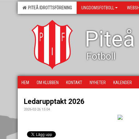
PITEÅ IDROTTSFÖRENING
UNGDOMSFOTBOLL
WEBS
Piteå
Fotboll
HEM
OM KLUBBEN
KONTAKT
NYHETER
KALENDER
Ledarupptakt 2026
2026-02-26 15:04