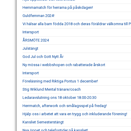
Hemmamatch för herrarna på påskdagen!
Guldfemman 2024!
Vi hälsar alla barn födda 2018 och deras föräldrar välkomna till Pi
Intersport
ÅRSMÖTE 2024
Julstängt
God Jul och Gott Nytt År
Ny mössa i webbshopen och rabatterade årskort
Intersport
Föreläsning med Riktiga Pontus 1 december!
Stig Wiklund Mental tränare/coach
Ledaravslutning ons 18 oktober 18.00-20.30
Herrmatch, afterwork och smålagsspel på fredag!
Hjälp oss i arbetet att vara en trygg och inkluderande förening!
Kansliet Semesterstängt
Nya öppet och telefontider på kansliet!