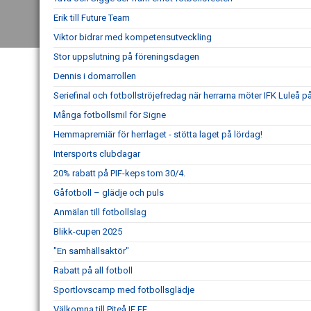
Erik till Future Team
Viktor bidrar med kompetensutveckling
Stor uppslutning på föreningsdagen
Dennis i domarrollen
Seriefinal och fotbollströjefredag när herrarna möter IFK Luleå p
Många fotbollsmil för Signe
Hemmapremiär för herrlaget - stötta laget på lördag!
Intersports clubdagar
20% rabatt på PIF-keps tom 30/4.
Gåfotboll – glädje och puls
Anmälan till fotbollslag
Blikk-cupen 2025
"En samhällsaktör"
Rabatt på all fotboll
Sportlovscamp med fotbollsglädje
Välkomna till Piteå IF FF