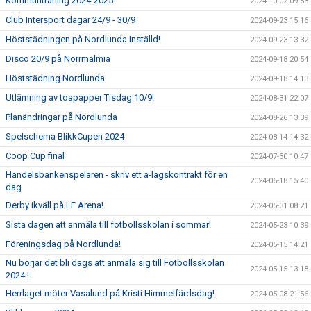
Kommunträning 2024-2025
2024-10-02 09:53
Club Intersport dagar 24/9 - 30/9
2024-09-23 15:16
Höststädningen på Nordlunda Inställd!
2024-09-23 13:32
Disco 20/9 på Norrmalmia
2024-09-18 20:54
Höststädning Nordlunda
2024-09-18 14:13
Utlämning av toapapper Tisdag 10/9!
2024-08-31 22:07
Planändringar på Nordlunda
2024-08-26 13:39
Spelschema BlikkCupen 2024
2024-08-14 14:32
Coop Cup final
2024-07-30 10:47
Handelsbankenspelaren - skriv ett a-lagskontrakt för en
2024-06-18 15:40
dag
Derby ikväll på LF Arena!
2024-05-31 08:21
Sista dagen att anmäla till fotbollsskolan i sommar!
2024-05-23 10:39
Föreningsdag på Nordlunda!
2024-05-15 14:21
Nu börjar det bli dags att anmäla sig till Fotbollsskolan
2024-05-15 13:18
2024 !
Herrlaget möter Vasalund på Kristi Himmelfärdsdag!
2024-05-08 21:56