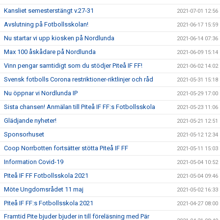
Kansliet semesterstängt v.27-31
2021-07-01 12:56
Avslutning på Fotbollsskolan!
2021-06-17 15:59
Nu startar vi upp kiosken på Nordlunda
2021-06-14 07:36
Max 100 åskådare på Nordlunda
2021-06-09 15:14
Vinn pengar samtidigt som du stödjer Piteå IF FF!
2021-06-02 14:02
Svensk fotbolls Corona restriktioner-riktlinjer och råd
2021-05-31 15:18
Nu öppnar vi Nordlunda IP
2021-05-29 17:00
Sista chansen! Anmälan till Piteå IF FF:s Fotbollsskola
2021-05-23 11:06
Glädjande nyheter!
2021-05-21 12:51
Sponsorhuset
2021-05-12 12:34
Coop Norrbotten fortsätter stötta Piteå IF FF
2021-05-11 15:03
Information Covid-19
2021-05-04 10:52
Piteå IF FF Fotbollsskola 2021
2021-05-04 09:46
Möte Ungdomsrådet 11 maj
2021-05-02 16:33
Piteå IF FF:s Fotbollsskola 2021
2021-04-27 08:00
Framtid Pite bjuder bjuder in till föreläsning med Pär