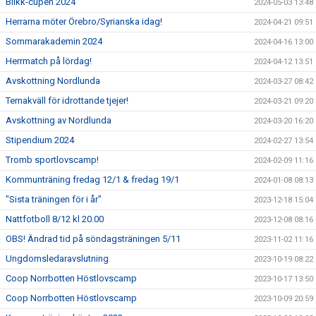
Blikk-cupen 2024
2024-05-03 13:48
Herrarna möter Örebro/Syrianska idag!
2024-04-21 09:51
Sommarakademin 2024
2024-04-16 13:00
Herrmatch på lördag!
2024-04-12 13:51
Avskottning Nordlunda
2024-03-27 08:42
Temakväll för idrottande tjejer!
2024-03-21 09:20
Avskottning av Nordlunda
2024-03-20 16:20
Stipendium 2024
2024-02-27 13:54
Tromb sportlovscamp!
2024-02-09 11:16
Kommunträning fredag 12/1 & fredag 19/1
2024-01-08 08:13
"Sista träningen för i år"
2023-12-18 15:04
Nattfotboll 8/12 kl 20.00
2023-12-08 08:16
OBS! Ändrad tid på söndagsträningen 5/11
2023-11-02 11:16
Ungdomsledaravslutning
2023-10-19 08:22
Coop Norrbotten Höstlovscamp
2023-10-17 13:50
Coop Norrbotten Höstlovscamp
2023-10-09 20:59