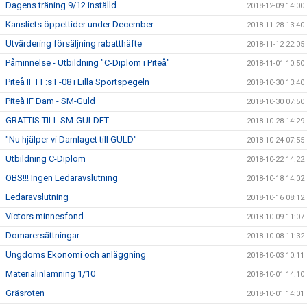
Dagens träning 9/12 inställd
2018-12-09 14:00
Kansliets öppettider under December
2018-11-28 13:40
Utvärdering försäljning rabatthäfte
2018-11-12 22:05
Påminnelse - Utbildning "C-Diplom i Piteå"
2018-11-01 10:50
Piteå IF FF:s F-08 i Lilla Sportspegeln
2018-10-30 13:40
Piteå IF Dam - SM-Guld
2018-10-30 07:50
GRATTIS TILL SM-GULDET
2018-10-28 14:29
"Nu hjälper vi Damlaget till GULD"
2018-10-24 07:55
Utbildning C-Diplom
2018-10-22 14:22
OBS!!! Ingen Ledaravslutning
2018-10-18 14:02
Ledaravslutning
2018-10-16 08:12
Victors minnesfond
2018-10-09 11:07
Domarersättningar
2018-10-08 11:32
Ungdoms Ekonomi och anläggning
2018-10-03 10:11
Materialinlämning 1/10
2018-10-01 14:10
Gräsroten
2018-10-01 14:01