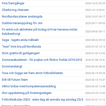
Fina framgångar
2025-10-22 09:29
Charlie tog chansen
2025-10-13 09:41
Nordlundas planer avstängda
2025-10-01 09:17
Dubbla tränaruppdrag för Jim
2025-09-17 09:03
Fri entré och aktiviteter på lördag 6/9 när herrarna möter
2025-09-05 09:11
Kubikenborg!
Saga - lagets enda målvakt
2025-08-22 09:53
"Isse" trivs bra på Nordlunda
2025-07-25 10:13
Stort grattis till guldgängen!
2025-07-24 13:56
Sommarakademin - för pojkar och flickor födda 2010-2012
2025-07-08 10:41
Sommarstängt
2025-06-26 08:56
Tuva och Sigge ser fram emot fotbollsfesten
2025-06-19 09:24
Erik till Future Team
2025-06-10 14:07
Viktor bidrar med kompetensutveckling
2025-06-05 13:48
Stor uppslutning på föreningsdagen
2025-05-23 13:46
Fotbollsskolan 2025 - sista dag att anmäla sig söndag 25/5
2025-05-22 15:12