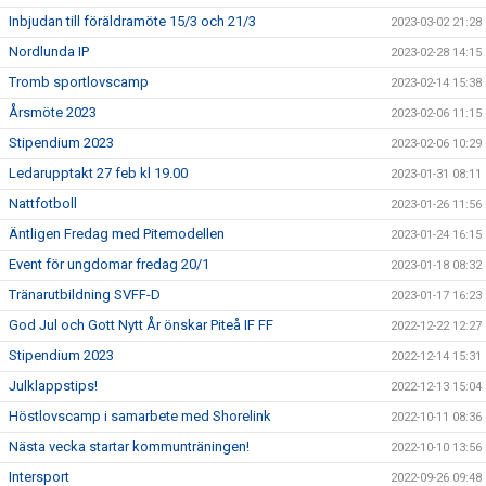
Inbjudan till föräldramöte 15/3 och 21/3
2023-03-02 21:28
Nordlunda IP
2023-02-28 14:15
Tromb sportlovscamp
2023-02-14 15:38
Årsmöte 2023
2023-02-06 11:15
Stipendium 2023
2023-02-06 10:29
Ledarupptakt 27 feb kl 19.00
2023-01-31 08:11
Nattfotboll
2023-01-26 11:56
Äntligen Fredag med Pitemodellen
2023-01-24 16:15
Event för ungdomar fredag 20/1
2023-01-18 08:32
Tränarutbildning SVFF-D
2023-01-17 16:23
God Jul och Gott Nytt År önskar Piteå IF FF
2022-12-22 12:27
Stipendium 2023
2022-12-14 15:31
Julklappstips!
2022-12-13 15:04
Höstlovscamp i samarbete med Shorelink
2022-10-11 08:36
Nästa vecka startar kommunträningen!
2022-10-10 13:56
Intersport
2022-09-26 09:48