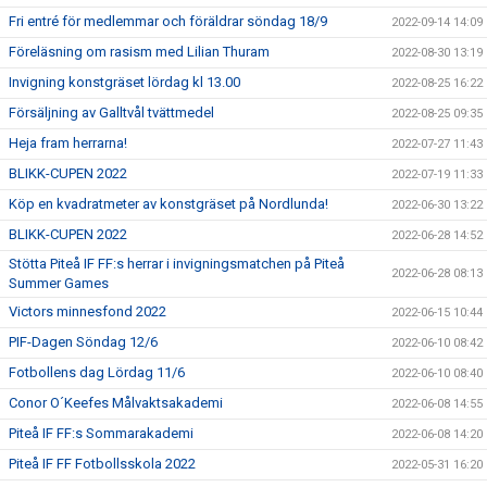
Fri entré för medlemmar och föräldrar söndag 18/9
2022-09-14 14:09
Föreläsning om rasism med Lilian Thuram
2022-08-30 13:19
Invigning konstgräset lördag kl 13.00
2022-08-25 16:22
Försäljning av Galltvål tvättmedel
2022-08-25 09:35
Heja fram herrarna!
2022-07-27 11:43
BLIKK-CUPEN 2022
2022-07-19 11:33
Köp en kvadratmeter av konstgräset på Nordlunda!
2022-06-30 13:22
BLIKK-CUPEN 2022
2022-06-28 14:52
Stötta Piteå IF FF:s herrar i invigningsmatchen på Piteå
2022-06-28 08:13
Summer Games
Victors minnesfond 2022
2022-06-15 10:44
PIF-Dagen Söndag 12/6
2022-06-10 08:42
Fotbollens dag Lördag 11/6
2022-06-10 08:40
Conor O´Keefes Målvaktsakademi
2022-06-08 14:55
Piteå IF FF:s Sommarakademi
2022-06-08 14:20
Piteå IF FF Fotbollsskola 2022
2022-05-31 16:20