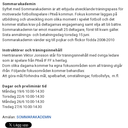
Sommarakademin
Syftet med Sommarakademin är att erbjuda utvecklande träningspass för
motiverade fotbollsspelare i Piteå kommun. Fokus kommer läggas på
utbildning och utveckling inom olika moment i spelet fotboll och det
kommer ställas krav på deltagarnas engagemang samt vilja att bli bättre.
Sommarakademin tar emot maximalt 25 deltagare, först till kvarn gäller.
Sista anmälnings- och betalningsdag torsdag 15 juni.
Sommarakademin vänder sig till pojkar och flickor födda 2008-2010
Instruktörer och träningsinnehåll
Herrtränaren Viktor Jonsson står för träningsinnehåll med övriga ledare
som är spelare från Piteå IF FF:s herrlag.
Dom olika dagarna kommer ha egna fokusområden som all träning utgår
ifrån. Följande fokusområden kommer behandlas:
Att göra mål/förhindra mål, spelbarhet, omställningar, fotbollsfys, m.fl.
Dagar och preliminär tid
Måndag 19/6 10.00-14.30
Torsdag 22/6 10.00-14.30
Måndag 26/6 10.00-14.30
Tisdag 27/6 10.00-14.30
Amälan:
SOMMARAKADEMIN