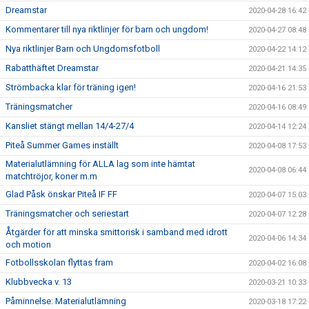
Dreamstar
2020-04-28 16:42
Kommentarer till nya riktlinjer för barn och ungdom!
2020-04-27 08:48
Nya riktlinjer Barn och Ungdomsfotboll
2020-04-22 14:12
Rabatthäftet Dreamstar
2020-04-21 14:35
Strömbacka klar för träning igen!
2020-04-16 21:53
Träningsmatcher
2020-04-16 08:49
Kansliet stängt mellan 14/4-27/4
2020-04-14 12:24
Piteå Summer Games inställt
2020-04-08 17:53
Materialutlämning för ALLA lag som inte hämtat
2020-04-08 06:44
matchtröjor, koner m.m
Glad Påsk önskar Piteå IF FF
2020-04-07 15:03
Träningsmatcher och seriestart
2020-04-07 12:28
Åtgärder för att minska smittorisk i samband med idrott
2020-04-06 14:34
och motion
Fotbollsskolan flyttas fram
2020-04-02 16:08
Klubbvecka v. 13
2020-03-21 10:33
Påminnelse: Materialutlämning
2020-03-18 17:22