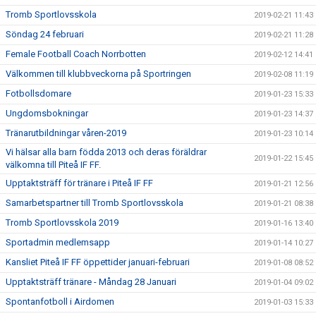
Tromb Sportlovsskola
2019-02-21 11:43
Söndag 24 februari
2019-02-21 11:28
Female Football Coach Norrbotten
2019-02-12 14:41
Välkommen till klubbveckorna på Sportringen
2019-02-08 11:19
Fotbollsdomare
2019-01-23 15:33
Ungdomsbokningar
2019-01-23 14:37
Tränarutbildningar våren-2019
2019-01-23 10:14
Vi hälsar alla barn födda 2013 och deras föräldrar
2019-01-22 15:45
välkomna till Piteå IF FF.
Upptaktsträff för tränare i Piteå IF FF
2019-01-21 12:56
Samarbetspartner till Tromb Sportlovsskola
2019-01-21 08:38
Tromb Sportlovsskola 2019
2019-01-16 13:40
Sportadmin medlemsapp
2019-01-14 10:27
Kansliet Piteå IF FF öppettider januari-februari
2019-01-08 08:52
Upptaktsträff tränare - Måndag 28 Januari
2019-01-04 09:02
Spontanfotboll i Airdomen
2019-01-03 15:33