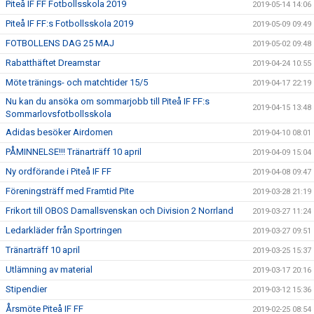
Piteå IF FF Fotbollsskola 2019
2019-05-14 14:06
Piteå IF FF:s Fotbollsskola 2019
2019-05-09 09:49
FOTBOLLENS DAG 25 MAJ
2019-05-02 09:48
Rabatthäftet Dreamstar
2019-04-24 10:55
Möte tränings- och matchtider 15/5
2019-04-17 22:19
Nu kan du ansöka om sommarjobb till Piteå IF FF:s
2019-04-15 13:48
Sommarlovsfotbollsskola
Adidas besöker Airdomen
2019-04-10 08:01
PÅMINNELSE!!! Tränarträff 10 april
2019-04-09 15:04
Ny ordförande i Piteå IF FF
2019-04-08 09:47
Föreningsträff med Framtid Pite
2019-03-28 21:19
Frikort till OBOS Damallsvenskan och Division 2 Norrland
2019-03-27 11:24
Ledarkläder från Sportringen
2019-03-27 09:51
Tränarträff 10 april
2019-03-25 15:37
Utlämning av material
2019-03-17 20:16
Stipendier
2019-03-12 15:36
Årsmöte Piteå IF FF
2019-02-25 08:54