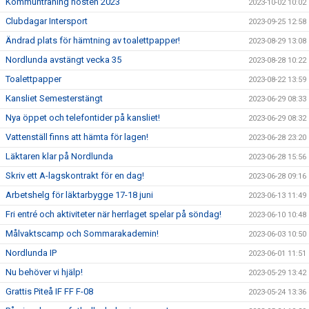
Kommunträning hösten 2023
2023-10-02 10:02
Clubdagar Intersport
2023-09-25 12:58
Ändrad plats för hämtning av toalettpapper!
2023-08-29 13:08
Nordlunda avstängt vecka 35
2023-08-28 10:22
Toalettpapper
2023-08-22 13:59
Kansliet Semesterstängt
2023-06-29 08:33
Nya öppet och telefontider på kansliet!
2023-06-29 08:32
Vattenställ finns att hämta för lagen!
2023-06-28 23:20
Läktaren klar på Nordlunda
2023-06-28 15:56
Skriv ett A-lagskontrakt för en dag!
2023-06-28 09:16
Arbetshelg för läktarbygge 17-18 juni
2023-06-13 11:49
Fri entré och aktiviteter när herrlaget spelar på söndag!
2023-06-10 10:48
Målvaktscamp och Sommarakademin!
2023-06-03 10:50
Nordlunda IP
2023-06-01 11:51
Nu behöver vi hjälp!
2023-05-29 13:42
Grattis Piteå IF FF F-08
2023-05-24 13:36