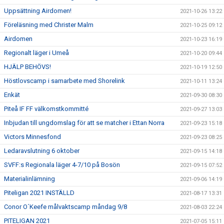
Uppsättning Airdomen!
2021-10-26 13:22
Föreläsning med Christer Malm
2021-10-25 09:12
Airdomen
2021-10-23 16:19
Regionalt läger i Umeå
2021-10-20 09:44
HJÄLP BEHÖVS!
2021-10-19 12:50
Höstlovscamp i samarbete med Shorelink
2021-10-11 13:24
Enkät
2021-09-30 08:30
Piteå IF FF välkomstkommitté
2021-09-27 13:03
Inbjudan till ungdomslag för att se matcher i Ettan Norra
2021-09-23 15:18
Victors Minnesfond
2021-09-23 08:25
Ledaravslutning 6 oktober
2021-09-15 14:18
SVFF:s Regionala läger 4-7/10 på Bosön
2021-09-15 07:52
Materialinlämning
2021-09-06 14:19
Piteligan 2021 INSTÄLLD
2021-08-17 13:31
Conor O´Keefe målvaktscamp måndag 9/8
2021-08-03 22:24
PITELIGAN 2021
2021-07-05 15:11