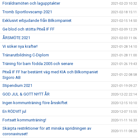
Föräldramöten och lagupptakter
2021-02-23 10:32
Tromb Sportlovscamp 2021
2021-02-18 15:11
Exklusivt erbjudande från Bilkompaniet
2021-02-15 14:50
Ge blod och stötta Piteå IF FF
2021-02-09 12:29
ÅRSMÖTE 2021
2021-02-03 11:06
Vi söker nya krafter!
2021-01-28 14:10
Tränarutbildning C-Diplom
2021-01-28 11:00
Träning för barn födda 2005 och senare
2021-01-26 19:43
Piteå IF FF har bestämt väg med KIA och Bilkompaniet
2021-01-22 08:58
Sigoro AB
Stipendium 2021
2021-01-19 09:27
GOD JUL & GOTT NYTT ÅR
2020-12-22 22:14
Ingen kommunträning före årsskiftet
2020-12-15 10:10
En RÖDVIT jul
2020-12-07 15:55
Fortsatt kommunträning!
2020-11-11 16:33
Skärpta restriktioner för att minska spridningen av
2020-11-11 08:25
coronaviruset!