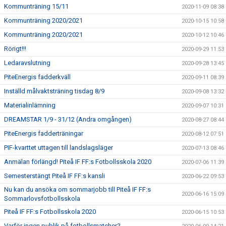
Kommunträning 15/11
2020-11-09 08:38
Kommunträning 2020/2021
2020-10-15 10:58
Kommunträning 2020/2021
2020-10-12 10:46
Rörigt!!!
2020-09-29 11:53
Ledaravslutning
2020-09-28 13:45
PiteEnergis fadderkväll
2020-09-11 08:39
Inställd målvaktsträning tisdag 8/9
2020-09-08 13:32
Materialinlämning
2020-09-07 10:31
DREAMSTAR 1/9 - 31/12 (Andra omgången)
2020-08-27 08:44
PiteEnergis fadderträningar
2020-08-12 07:51
PIF-kvarttet uttagen till landslagsläger
2020-07-13 08:46
Anmälan förlängd! Piteå IF FF:s Fotbollsskola 2020
2020-07-06 11:39
Semesterstängt Piteå IF FF:s kansli
2020-06-22 09:53
Nu kan du ansöka om sommarjobb till Piteå IF FF:s
2020-06-16 15:09
Sommarlovsfotbollsskola
Piteå IF FF:s Fotbollsskola 2020
2020-06-15 10:53
Varför ingen publik på fotbollsmatcher?