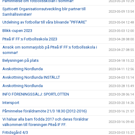
Påminnelse om fotbollsskolan i sommar!
2023-05-24 10:29
Sjuttioett Organisationsutveckling blir partner till
2023-05-09 13:54
Samhällsvinsten!
Utdelning av fotbollar till våra blivande "PIFFARE"
2023-05-04 12:48
Blikk-cupen 2023
2023-05-03 12:00
Piteå IF FF:s Fotbollsskola 2023
2023-04-28 08:00
Ansök om sommarjobb på Piteå IF FF:s fotbollsskola i
2023-04-27 08:55
sommar!
Belysningen på plats
2023-04-18 15:22
Avskottning Nordlunda
2023-04-11 12:56
Avskottning Nordlunda INSTÄLLT
2023-04-03 15:14
Avskottning Nordlunda
2023-03-28 15:49
INFO FÖRENINGSSÄLJ: SPORTLOTTEN
2023-03-28 06:14
Intersport
2023-03-20 14:26
Påminnelse föräldramöte 21/3 18.30 (2012-2016)
2023-03-16 21:57
Vi hälsar alla barn födda 2017 och deras föräldrar
2023-03-16 09:40
välkommen till föreningen Piteå IF FF.
Fritidsgård 4/3
2023-03-03 15:27