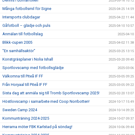
Dennis i domarrollen
2025-05-16 10:12
Många fotbollsmil för Signe
2025-04-25 14:59
Intersports clubdagar
2025-04-22 11:44
Gåfotboll – glädje och puls
2025-04-10 10:57
Anmälan till fotbollslag
2025-04-10
Blikk-cupen 2005
2025-04-02 11:38
"En samhällsaktör"
2025-03-25 13:15
Konstgräsplaner i Nolia Ishall
2025-03-20 09:40
Sportlovscamp med fotbollsglädje
2025-03-06
Välkomna till Piteå IF FF
2025-03-05 09:25
Från Horyaal till Piteå IF FF
2025-03-05 09:22
Sista dag att anmäla sig till Tromb Sportlovscamp 2025!
2025-02-20 13:07
Höstlovscamp i samarbete med Coop Norrbotten!
2024-10-17 15:49
Sweden Camp 2024
2024-10-14 09:25
Kommunträning 2024-2025
2024-10-07 09:37
Herrarna möter FBK Karlstad på söndag!
2024-10-06 09:44