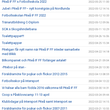
Piteå IF FF:s Fotbollsskola 2022
2022-05-25 11:00
Jubel i Piteå IF FF– nytt konstgräs på Nordlunda
2022-05-12 14:16
Fotbollsskolan Piteå IF FF 2022
2022-05-12 10:33
Tränarutbildning C-Diplom
2022-05-12 09:06
SCA:s Skogshinderbana
2022-05-11 10:29
Toalettpapper!!!
2022-04-26 16:06
Toalettpapper
2022-04-25 15:34
Piteligan får nytt namn när Piteå IF FF inleder samarbete
2022-04-22 14:18
med Blikk
Bilkompaniet och Piteå IF FF förlänger avtalet!
2022-04-21 09:04
-Pitebor på stan -
2022-04-20 13:30
Föräldramöte för pojkar och flickor 2012-2015
2022-04-13 08:59
Fotbollsskor på Intersport
2022-04-04 13:22
Vi hälsar alla barn födda 2016 välkomna till Piteå IF FF
2022-03-30 14:31
Coop:s Påsklovscamp 11-13 april
2022-03-24 09:44
Klubbdagar på Intersport Piteå samt Intersport.se
2022-03-22 14:15
Föräldramöte för pojkar och flickor 2007-2011
2022-03-21 10:55