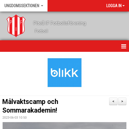
UNGDOMSSEKTIONEN
LOGGA IN
Piteå IF Fotbollsförening
Fotboll
HEM
KALENDER
NYHETER
OM OSS
Målvaktscamp och
<
>
LEDARE
Sommarakademin!
2023-06-03 10:50
FOTBOLLSSKOLA