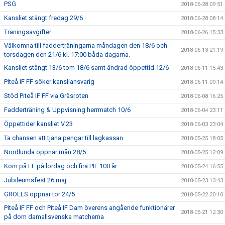
PSG
2018-06-28 09:51
Kansliet stängt fredag 29/6
2018-06-28 08:14
Träningsavgifter
2018-06-26 15:33
Välkomna till fadderträningarna måndagen den 18/6 och
2018-06-13 21:19
torsdagen den 21/6 kl. 17:00 båda dagarna.
Kansliet stängt 13/6 tom 18/6 samt ändrad öppettid 12/6
2018-06-11 15:43
Piteå IF FF söker kansliansvarig
2018-06-11 09:14
Stöd Piteå IF FF via Gräsroten
2018-06-08 16:25
Fadderträning & Uppvisning herrmatch 10/6
2018-06-04 23:11
Öppettider kansliet V.23
2018-06-03 23:04
Ta chansen att tjäna pengar till lagkassan
2018-05-25 18:05
Nordlunda öppnar mån 28/5
2018-05-25 12:09
Kom på LF på lördag och fira PIF 100 år
2018-05-24 16:55
Jubileumsfest 26 maj
2018-05-23 13:43
GROLLS öppnar tor 24/5
2018-05-22 20:10
Piteå IF FF och Piteå IF Dam överens angående funktionärer
2018-05-21 12:30
på dom damallsvenska matcherna