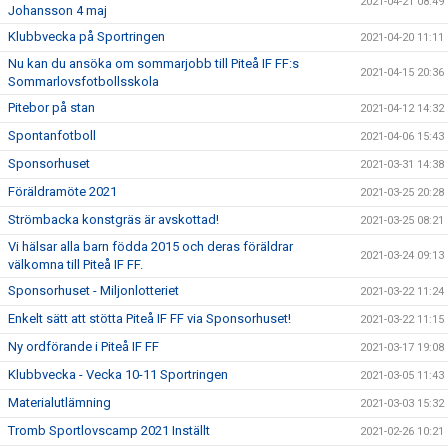
2021-04-21 08:49
Johansson 4 maj
Klubbvecka på Sportringen
2021-04-20 11:11
Nu kan du ansöka om sommarjobb till Piteå IF FF:s
2021-04-15 20:36
Sommarlovsfotbollsskola
Pitebor på stan
2021-04-12 14:32
Spontanfotboll
2021-04-06 15:43
Sponsorhuset
2021-03-31 14:38
Föräldramöte 2021
2021-03-25 20:28
Strömbacka konstgräs är avskottad!
2021-03-25 08:21
Vi hälsar alla barn födda 2015 och deras föräldrar
2021-03-24 09:13
välkomna till Piteå IF FF.
Sponsorhuset - Miljonlotteriet
2021-03-22 11:24
Enkelt sätt att stötta Piteå IF FF via Sponsorhuset!
2021-03-22 11:15
Ny ordförande i Piteå IF FF
2021-03-17 19:08
Klubbvecka - Vecka 10-11 Sportringen
2021-03-05 11:43
Materialutlämning
2021-03-03 15:32
Tromb Sportlovscamp 2021 Inställt
2021-02-26 10:21