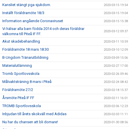
Kansliet stängt pga sjukdom.
2020-03-15 19:54
Inställt föräldramöte 18/3
2020-03-15 19:04
Information angående Coronaviruset
2020-03-15 15:38
Vi hälsar alla barn födda 2014 och deras föräldrar
2020-03-12 09:37
välkomna till Piteå IF FF.
Akut skadebehandling
2020-03-11 10:59
Föräldramöte 18 mars 18:30
2020-03-10 12:09
B-Ungdom Tränarutbildning
2020-03-09 15:06
Materialutlämning
2020-02-27 17:00
Tromb Sportlovsskola
2020-02-26 09:46
Målvaktsträning 8 mars i Piteå
2020-02-24 08:42
Föräldramöte 27/2
2020-02-18 15:37
Årsmöte Piteå IF FF
2020-02-11 16:01
TROMB Sportlovsskola
2020-02-06 12:23
Inbjudan till årets skokväll med Adidas
2020-02-03 11:11
Nu har du chansen att bli domare!
2020-01-30 08:56