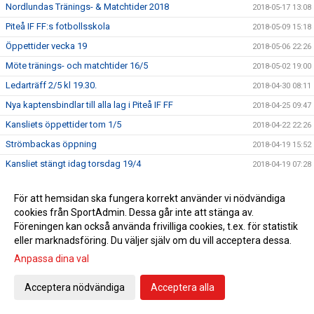
Nordlundas Tränings- & Matchtider 2018
2018-05-17 13:08
Piteå IF FF:s fotbollsskola
2018-05-09 15:18
Öppettider vecka 19
2018-05-06 22:26
Möte tränings- och matchtider 16/5
2018-05-02 19:00
Ledarträff 2/5 kl 19.30.
2018-04-30 08:11
Nya kaptensbindlar till alla lag i Piteå IF FF
2018-04-25 09:47
Kansliets öppettider tom 1/5
2018-04-22 22:26
Strömbackas öppning
2018-04-19 15:52
Kansliet stängt idag torsdag 19/4
2018-04-19 07:28
Till alla ledare
2018-04-16 14:12
För att hemsidan ska fungera korrekt använder vi nödvändiga
Kansliet stängt 10/4 samt kansliets övriga öppettider
2018-04-10 08:25
cookies från SportAdmin. Dessa går inte att stänga av.
Angående bokning av träningstider
2018-04-09 10:10
Föreningen kan också använda frivilliga cookies, t.ex. för statistik
eller marknadsföring. Du väljer själv om du vill acceptera dessa.
Uthämtning av säsongskort
2018-04-06 08:56
Anpassa dina val
Tävlingsforum söndag 15 april
2018-04-06 08:15
Träningstider
2018-03-29 18:35
Acceptera nödvändiga
Acceptera alla
Nu finns Dreamstar häftena på kansliet
2018-03-29 10:57