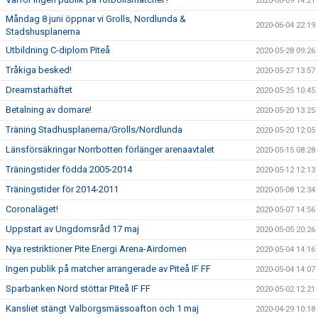
2020-06-09 14:21
Måndag 8 juni öppnar vi Grolls, Nordlunda &
2020-06-04 22:19
Stadshusplanerna
Utbildning C-diplom Piteå
2020-05-28 09:26
Tråkiga besked!
2020-05-27 13:57
Dreamstarhäftet
2020-05-25 10:45
Betalning av domare!
2020-05-20 13:25
Träning Stadhusplanerna/Grolls/Nordlunda
2020-05-20 12:05
Länsförsäkringar Norrbotten förlänger arenaavtalet
2020-05-15 08:28
Träningstider födda 2005-2014
2020-05-12 12:13
Träningstider för 2014-2011
2020-05-08 12:34
Coronaläget!
2020-05-07 14:56
Uppstart av Ungdomsråd 17 maj
2020-05-05 20:26
Nya restriktioner Pite Energi Arena-Airdomen
2020-05-04 14:16
Ingen publik på matcher arrangerade av Piteå IF FF
2020-05-04 14:07
Sparbanken Nord stöttar Piteå IF FF
2020-05-02 12:21
Kansliet stängt Valborgsmässoafton och 1 maj
2020-04-29 10:18