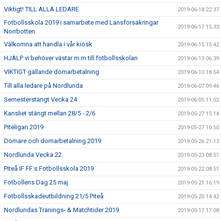
Viktigt! TILL ALLA LEDARE
2019-06-18 22:37
Fotbollsskola 2019 i samarbete med Länsförsäkringar
2019-06-17 15:33
Norrbotten
Välkomna att handla i vår kiosk
2019-06-15 15:42
HJÄLP vi behöver västar m.m till fotbollsskolan
2019-06-13 06:39
VIKTIGT gällande domarbetalning
2019-06-10 18:54
Till alla ledare på Nordlunda
2019-06-07 09:46
Semesterstängt Vecka 24
2019-06-05 11:02
Kansliet stängt mellan 28/5 - 2/6
2019-05-27 15:14
Piteligan 2019
2019-05-27 10:50
Domare och domarbetalning 2019
2019-05-26 21:13
Nordlunda Vecka 22
2019-05-23 08:51
Piteå IF FF:s Fotbollsskola 2019
2019-05-22 08:51
Fotbollens Dag 25 maj
2019-05-21 16:19
Fotbollsskadeutbildning 21/5 Piteå
2019-05-20 14:42
Nordlundas Tränings- & Matchtider 2019
2019-05-17 17:08