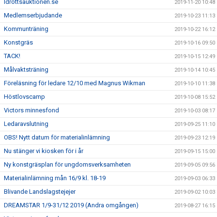
Idrottsauktionen.se
2019-11-20 10:48
Medlemserbjudande
2019-10-23 11:13
Kommunträning
2019-10-22 16:12
Konstgräs
2019-10-16 09:50
TACK!
2019-10-15 12:49
Målvaktsträning
2019-10-14 10:45
Föreläsning för ledare 12/10 med Magnus Wikman
2019-10-10 11:38
Höstlovscamp
2019-10-08 15:52
Victors minnesfond
2019-10-03 08:17
Ledaravslutning
2019-09-25 11:10
OBS! Nytt datum för materialinlämning
2019-09-23 12:19
Nu stänger vi kiosken för i år
2019-09-15 15:00
Ny konstgräsplan för ungdomsverksamheten
2019-09-05 09:56
Materialinlämning mån 16/9 kl. 18-19
2019-09-03 06:33
Blivande Landslagstejejer
2019-09-02 10:03
DREAMSTAR 1/9-31/12 2019 (Andra omgången)
2019-08-27 16:15