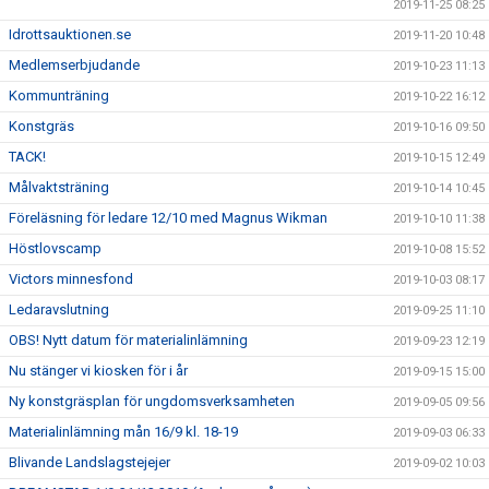
2019-11-25 08:25
Idrottsauktionen.se
2019-11-20 10:48
Medlemserbjudande
2019-10-23 11:13
Kommunträning
2019-10-22 16:12
Konstgräs
2019-10-16 09:50
TACK!
2019-10-15 12:49
Målvaktsträning
2019-10-14 10:45
Föreläsning för ledare 12/10 med Magnus Wikman
2019-10-10 11:38
Höstlovscamp
2019-10-08 15:52
Victors minnesfond
2019-10-03 08:17
Ledaravslutning
2019-09-25 11:10
OBS! Nytt datum för materialinlämning
2019-09-23 12:19
Nu stänger vi kiosken för i år
2019-09-15 15:00
Ny konstgräsplan för ungdomsverksamheten
2019-09-05 09:56
Materialinlämning mån 16/9 kl. 18-19
2019-09-03 06:33
Blivande Landslagstejejer
2019-09-02 10:03