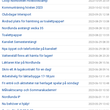
Coop Norrbotten Höstlovscamp
2023-10-09 20:59
Kommunträning hösten 2023
2023-10-02 10:02
Clubdagar Intersport
2023-09-25 12:58
Ändrad plats för hämtning av toalettpapper!
2023-08-29 13:08
Nordlunda avstängt vecka 35
2023-08-28 10:22
Toalettpapper
2023-08-22 13:59
Kansliet Semesterstängt
2023-06-29 08:33
Nya öppet och telefontider på kansliet!
2023-06-29 08:32
Vattenställ finns att hämta för lagen!
2023-06-28 23:20
Läktaren klar på Nordlunda
2023-06-28 15:56
Skriv ett A-lagskontrakt för en dag!
2023-06-28 09:16
Arbetshelg för läktarbygge 17-18 juni
2023-06-13 11:49
Fri entré och aktiviteter när herrlaget spelar på söndag!
2023-06-10 10:48
Målvaktscamp och Sommarakademin!
2023-06-03 10:50
Nordlunda IP
2023-06-01 11:51
Nu behöver vi hjälp!
2023-05-29 13:42