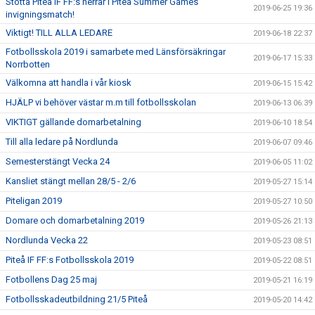
Stötta Piteå IF FF:s herrar i Piteå Summer Games
2019-06-25 19:36
invigningsmatch!
Viktigt! TILL ALLA LEDARE
2019-06-18 22:37
Fotbollsskola 2019 i samarbete med Länsförsäkringar
2019-06-17 15:33
Norrbotten
Välkomna att handla i vår kiosk
2019-06-15 15:42
HJÄLP vi behöver västar m.m till fotbollsskolan
2019-06-13 06:39
VIKTIGT gällande domarbetalning
2019-06-10 18:54
Till alla ledare på Nordlunda
2019-06-07 09:46
Semesterstängt Vecka 24
2019-06-05 11:02
Kansliet stängt mellan 28/5 - 2/6
2019-05-27 15:14
Piteligan 2019
2019-05-27 10:50
Domare och domarbetalning 2019
2019-05-26 21:13
Nordlunda Vecka 22
2019-05-23 08:51
Piteå IF FF:s Fotbollsskola 2019
2019-05-22 08:51
Fotbollens Dag 25 maj
2019-05-21 16:19
Fotbollsskadeutbildning 21/5 Piteå
2019-05-20 14:42