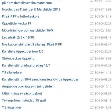
2018-05-21 12:30
på dom damallsvenska matcherna
Nordlundas Tränings- & Matchtider 2018
2018-05-17 13:08
Piteå IF FF:s fotbollsskola
2018-05-09 15:18
Öppettider vecka 19
2018-05-06 22:26
Möte tränings- och matchtider 16/5
2018-05-02 19:00
Ledarträff 2/5 kl 19.30.
2018-04-30 08:11
Nya kaptensbindlar till alla lag i Piteå IF FF
2018-04-25 09:47
Kansliets öppettider tom 1/5
2018-04-22 22:26
Strömbackas öppning
2018-04-19 15:52
Kansliet stängt idag torsdag 19/4
2018-04-19 07:28
Till alla ledare
2018-04-16 14:12
Kansliet stängt 10/4 samt kansliets övriga öppettider
2018-04-10 08:25
Angående bokning av träningstider
2018-04-09 10:10
Uthämtning av säsongskort
2018-04-06 08:56
Tävlingsforum söndag 15 april
2018-04-06 08:15
Träningstider
2018-03-29 18:35