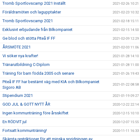
Tromb Sportlovscamp 2021 Inställt
2021-02-26 10:21
Föräldramöten och lagupptakter
2021-02-23 10:32
Tromb Sportlovscamp 2021
2021-02-18 15:11
Exklusivt erbjudande från Bilkompaniet
2021-02-15 14:50
Ge blod och stötta Piteå IF FF
2021-02-09 12:29
ÅRSMÖTE 2021
2021-02-03 11:06
Vi söker nya krafter!
2021-01-28 14:10
Tränarutbildning C-Diplom
2021-01-28 11:00
Träning för barn födda 2005 och senare
2021-01-26 19:43
Piteå IF FF har bestämt väg med KIA och Bilkompaniet
2021-01-22 08:58
Sigoro AB
Stipendium 2021
2021-01-19 09:27
GOD JUL & GOTT NYTT ÅR
2020-12-22 22:14
Ingen kommunträning före årsskiftet
2020-12-15 10:10
En RÖDVIT jul
2020-12-07 15:55
Fortsatt kommunträning!
2020-11-11 16:33
Skärpta restriktioner för att minska spridningen av