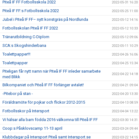
Piteå IF FF Fotbollsskola 2022
2022-05-31 16:20
Piteå IF FF:s Fotbollsskola 2022
2022-05-25 11:00
Jubel i Piteå IF FF– nytt konstgräs på Nordlunda
2022-05-12 14:16
Fotbollsskolan Piteå IF FF 2022
2022-05-12 10:33
Tränarutbildning C-Diplom
2022-05-12 09:06
SCA:s Skogshinderbana
2022-05-11 10:29
Toalettpapper!!!
2022-04-26 16:06
Toalettpapper
2022-04-25 15:34
Piteligan får nytt namn när Piteå IF FF inleder samarbete
2022-04-22 14:18
med Blikk
Bilkompaniet och Piteå IF FF förlänger avtalet!
2022-04-21 09:04
-Pitebor på stan -
2022-04-20 13:30
Föräldramöte för pojkar och flickor 2012-2015
2022-04-13 08:59
Fotbollsskor på Intersport
2022-04-04 13:22
Vi hälsar alla barn födda 2016 välkomna till Piteå IF FF
2022-03-30 14:31
Coop:s Påsklovscamp 11-13 april
2022-03-24 09:44
Klubbdagar på Intersport Piteå samt Intersport.se
2022-03-22 14:15