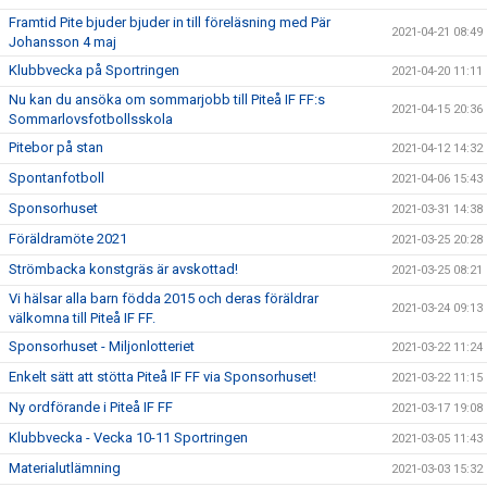
Framtid Pite bjuder bjuder in till föreläsning med Pär
2021-04-21 08:49
Johansson 4 maj
Klubbvecka på Sportringen
2021-04-20 11:11
Nu kan du ansöka om sommarjobb till Piteå IF FF:s
2021-04-15 20:36
Sommarlovsfotbollsskola
Pitebor på stan
2021-04-12 14:32
Spontanfotboll
2021-04-06 15:43
Sponsorhuset
2021-03-31 14:38
Föräldramöte 2021
2021-03-25 20:28
Strömbacka konstgräs är avskottad!
2021-03-25 08:21
Vi hälsar alla barn födda 2015 och deras föräldrar
2021-03-24 09:13
välkomna till Piteå IF FF.
Sponsorhuset - Miljonlotteriet
2021-03-22 11:24
Enkelt sätt att stötta Piteå IF FF via Sponsorhuset!
2021-03-22 11:15
Ny ordförande i Piteå IF FF
2021-03-17 19:08
Klubbvecka - Vecka 10-11 Sportringen
2021-03-05 11:43
Materialutlämning
2021-03-03 15:32