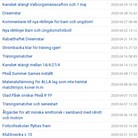
Kansliet stängt Valborgsmässoafton och 1 maj
2020-04-29 10:18
Dreamstar
2020-04-28 16:42
Kommentarer till nya riktlinjer för barn och ungdom!
2020-04-27 08:48
Nya riktlinjer Barn och Ungdomsfotboll
2020-04-22 14:12
Rabatthäftet Dreamstar
2020-04-21 14:35
Strömbacka klar för träning igen!
2020-04-16 21:53
Träningsmatcher
2020-04-16 08:49
Kansliet stängt mellan 14/4-27/4
2020-04-14 12:24
Piteå Summer Games inställt
2020-04-08 17:53
Materialutlämning för ALLA lag som inte hämtat
2020-04-08 06:44
matchtröjor, koner m.m
Glad Påsk önskar Piteå IF FF
2020-04-07 15:03
Träningsmatcher och seriestart
2020-04-07 12:28
Åtgärder för att minska smittorisk i samband med idrott
2020-04-06 14:34
och motion
Fotbollsskolan flyttas fram
2020-04-02 16:08
Klubbvecka v. 13
2020-03-21 10:33