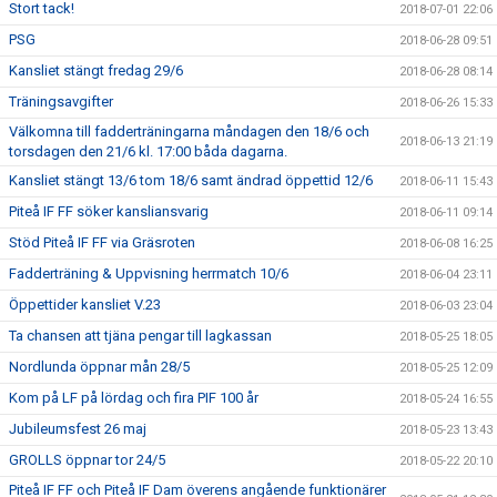
Stort tack!
2018-07-01 22:06
PSG
2018-06-28 09:51
Kansliet stängt fredag 29/6
2018-06-28 08:14
Träningsavgifter
2018-06-26 15:33
Välkomna till fadderträningarna måndagen den 18/6 och
2018-06-13 21:19
torsdagen den 21/6 kl. 17:00 båda dagarna.
Kansliet stängt 13/6 tom 18/6 samt ändrad öppettid 12/6
2018-06-11 15:43
Piteå IF FF söker kansliansvarig
2018-06-11 09:14
Stöd Piteå IF FF via Gräsroten
2018-06-08 16:25
Fadderträning & Uppvisning herrmatch 10/6
2018-06-04 23:11
Öppettider kansliet V.23
2018-06-03 23:04
Ta chansen att tjäna pengar till lagkassan
2018-05-25 18:05
Nordlunda öppnar mån 28/5
2018-05-25 12:09
Kom på LF på lördag och fira PIF 100 år
2018-05-24 16:55
Jubileumsfest 26 maj
2018-05-23 13:43
GROLLS öppnar tor 24/5
2018-05-22 20:10
Piteå IF FF och Piteå IF Dam överens angående funktionärer