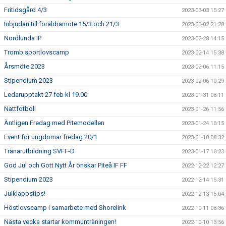
Fritidsgård 4/3
2023-03-03 15:27
Inbjudan till föräldramöte 15/3 och 21/3
2023-03-02 21:28
Nordlunda IP
2023-02-28 14:15
Tromb sportlovscamp
2023-02-14 15:38
Årsmöte 2023
2023-02-06 11:15
Stipendium 2023
2023-02-06 10:29
Ledarupptakt 27 feb kl 19.00
2023-01-31 08:11
Nattfotboll
2023-01-26 11:56
Äntligen Fredag med Pitemodellen
2023-01-24 16:15
Event för ungdomar fredag 20/1
2023-01-18 08:32
Tränarutbildning SVFF-D
2023-01-17 16:23
God Jul och Gott Nytt År önskar Piteå IF FF
2022-12-22 12:27
Stipendium 2023
2022-12-14 15:31
Julklappstips!
2022-12-13 15:04
Höstlovscamp i samarbete med Shorelink
2022-10-11 08:36
Nästa vecka startar kommunträningen!
2022-10-10 13:56