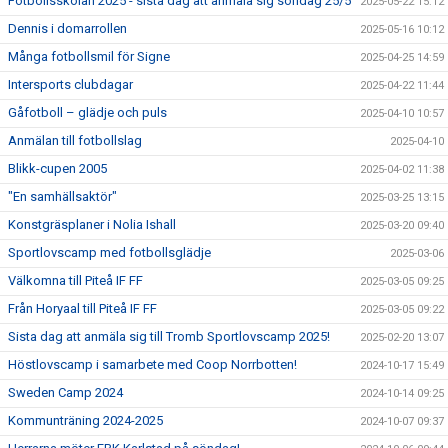
Fotbollsskolan 2025 - sista dag att anmäla sig söndag 25/5
2025-05-22 15:12
Dennis i domarrollen
2025-05-16 10:12
Många fotbollsmil för Signe
2025-04-25 14:59
Intersports clubdagar
2025-04-22 11:44
Gåfotboll – glädje och puls
2025-04-10 10:57
Anmälan till fotbollslag
2025-04-10
Blikk-cupen 2005
2025-04-02 11:38
"En samhällsaktör"
2025-03-25 13:15
Konstgräsplaner i Nolia Ishall
2025-03-20 09:40
Sportlovscamp med fotbollsglädje
2025-03-06
Välkomna till Piteå IF FF
2025-03-05 09:25
Från Horyaal till Piteå IF FF
2025-03-05 09:22
Sista dag att anmäla sig till Tromb Sportlovscamp 2025!
2025-02-20 13:07
Höstlovscamp i samarbete med Coop Norrbotten!
2024-10-17 15:49
Sweden Camp 2024
2024-10-14 09:25
Kommunträning 2024-2025
2024-10-07 09:37