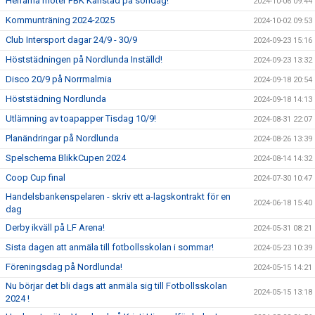
Herrarna möter FBK Karlstad på söndag!
2024-10-06 09:44
Kommunträning 2024-2025
2024-10-02 09:53
Club Intersport dagar 24/9 - 30/9
2024-09-23 15:16
Höststädningen på Nordlunda Inställd!
2024-09-23 13:32
Disco 20/9 på Norrmalmia
2024-09-18 20:54
Höststädning Nordlunda
2024-09-18 14:13
Utlämning av toapapper Tisdag 10/9!
2024-08-31 22:07
Planändringar på Nordlunda
2024-08-26 13:39
Spelschema BlikkCupen 2024
2024-08-14 14:32
Coop Cup final
2024-07-30 10:47
Handelsbankenspelaren - skriv ett a-lagskontrakt för en
2024-06-18 15:40
dag
Derby ikväll på LF Arena!
2024-05-31 08:21
Sista dagen att anmäla till fotbollsskolan i sommar!
2024-05-23 10:39
Föreningsdag på Nordlunda!
2024-05-15 14:21
Nu börjar det bli dags att anmäla sig till Fotbollsskolan
2024-05-15 13:18
2024 !