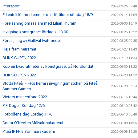
Intersport
2022-09-26 09:48
Fri entré för medlemmar och föräldrar söndag 18/9
2022-09-14 14:09
Föreläsning om rasism med Lilian Thuram
2022-08-30 13:19
Invigning konstgräset lördag kl 13.00
2022-08-25 16:22
Försäljning av Galltvål tvättmedel
2022-08-25 09:35
Heja fram herrarna!
2022-07-27 11:43
BLIKK-CUPEN 2022
2022-07-19 11:33
Köp en kvadratmeter av konstgräset på Nordlunda!
2022-06-30 13:22
BLIKK-CUPEN 2022
2022-06-28 14:52
Stötta Piteå IF FF:s herrar i invigningsmatchen på Piteå
2022-06-28 08:13
Summer Games
Victors minnesfond 2022
2022-06-15 10:44
PIF-Dagen Söndag 12/6
2022-06-10 08:42
Fotbollens dag Lördag 11/6
2022-06-10 08:40
Conor O´Keefes Målvaktsakademi
2022-06-08 14:55
Piteå IF FF:s Sommarakademi
2022-06-08 14:20