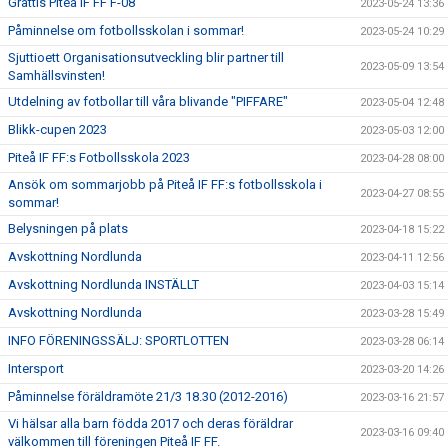
Grattis Piteå IF FF F-08
2023-05-24 13:36
Påminnelse om fotbollsskolan i sommar!
2023-05-24 10:29
Sjuttioett Organisationsutveckling blir partner till
2023-05-09 13:54
Samhällsvinsten!
Utdelning av fotbollar till våra blivande "PIFFARE"
2023-05-04 12:48
Blikk-cupen 2023
2023-05-03 12:00
Piteå IF FF:s Fotbollsskola 2023
2023-04-28 08:00
Ansök om sommarjobb på Piteå IF FF:s fotbollsskola i
2023-04-27 08:55
sommar!
Belysningen på plats
2023-04-18 15:22
Avskottning Nordlunda
2023-04-11 12:56
Avskottning Nordlunda INSTÄLLT
2023-04-03 15:14
Avskottning Nordlunda
2023-03-28 15:49
INFO FÖRENINGSSÄLJ: SPORTLOTTEN
2023-03-28 06:14
Intersport
2023-03-20 14:26
Påminnelse föräldramöte 21/3 18.30 (2012-2016)
2023-03-16 21:57
Vi hälsar alla barn födda 2017 och deras föräldrar
2023-03-16 09:40
välkommen till föreningen Piteå IF FF.