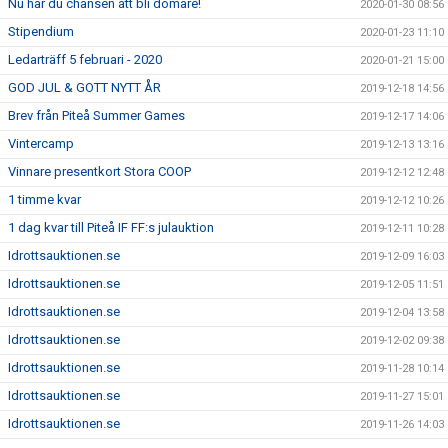
Nu har du chansen att bli domare!
2020-01-30 08:56
Stipendium
2020-01-23 11:10
Ledarträff 5 februari - 2020
2020-01-21 15:00
GOD JUL & GOTT NYTT ÅR
2019-12-18 14:56
Brev från Piteå Summer Games
2019-12-17 14:06
Vintercamp
2019-12-13 13:16
Vinnare presentkort Stora COOP
2019-12-12 12:48
1 timme kvar
2019-12-12 10:26
1 dag kvar till Piteå IF FF:s julauktion
2019-12-11 10:28
Idrottsauktionen.se
2019-12-09 16:03
Idrottsauktionen.se
2019-12-05 11:51
Idrottsauktionen.se
2019-12-04 13:58
Idrottsauktionen.se
2019-12-02 09:38
Idrottsauktionen.se
2019-11-28 10:14
Idrottsauktionen.se
2019-11-27 15:01
Idrottsauktionen.se
2019-11-26 14:03