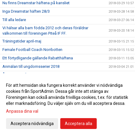
Nu finns Dreamstar häftena på kansliet
2018-03-29 10:57
Inga Dreamstar häften 28/3
2018-03-28 14:58
Till alla ledare
2018-03-27 06:14
Vi hälsar alla barn födda 2012 och deras föräldrar
2018-03-20 18:14
välkommen till föreningen Piteå IF FF.
Träningstider april-maj
2018-03-15 21:15
Female Football Coach Norrbotten
2018-03-15 15:52
Ett förtydligande gällande Rabatthäftena
2018-03-11 15:05
Anmälan till ungdomsserier 2018
2018-03-04 21:01
Årsmöte Piteå IF FF
2018-02-28 11:09
Tromb Sportlovsskola
2018-02-23 08:23
För att hemsidan ska fungera korrekt använder vi nödvändiga
cookies från SportAdmin. Dessa går inte att stänga av.
Ansvarspersoner PSG
2018-02-19 19:57
Föreningen kan också använda frivilliga cookies, t.ex. för statistik
Viktiga datum för alla ledare
2018-02-18 18:07
eller marknadsföring. Du väljer själv om du vill acceptera dessa.
Sportringen bjuder in till Klubbvecka!
2018-02-15 18:13
Anpassa dina val
Vi hälsar alla barn födda 2012 och deras föräldrar
2018-02-14 22:12
välkommen till föreningen Piteå IF FF.
Acceptera nödvändiga
Acceptera alla
Föräldramöte 19/2 kl.18.30
2018-02-12 12:19