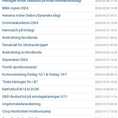
Herrlaget möter Vasalund på Kristi Himmelfärdsdag!
2024-05-08 21:56
Blikk-cupen 2024
2024-05-03 13:48
Herrarna möter Örebro/Syrianska idag!
2024-04-21 09:51
Sommarakademin 2024
2024-04-16 13:00
Herrmatch på lördag!
2024-04-12 13:51
Avskottning Nordlunda
2024-03-27 08:42
Temakväll för idrottande tjejer!
2024-03-21 09:20
Avskottning av Nordlunda
2024-03-20 16:20
Stipendium 2024
2024-02-27 13:54
Tromb sportlovscamp!
2024-02-09 11:16
Kommunträning fredag 12/1 & fredag 19/1
2024-01-08 08:13
"Sista träningen för i år"
2023-12-18 15:04
Nattfotboll 8/12 kl 20.00
2023-12-08 08:16
OBS! Ändrad tid på söndagsträningen 5/11
2023-11-02 11:16
Ungdomsledaravslutning
2023-10-19 08:22
Coop Norrbotten Höstlovscamp
2023-10-17 13:50