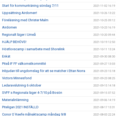
Start för kommunträning söndag 7/11
2021-11-02 16:19
Uppsättning Airdomen!
2021-10-26 13:22
Föreläsning med Christer Malm
2021-10-25 09:12
Airdomen
2021-10-23 16:19
Regionalt läger i Umeå
2021-10-20 09:44
HJÄLP BEHÖVS!
2021-10-19 12:50
Höstlovscamp i samarbete med Shorelink
2021-10-11 13:24
Enkät
2021-09-30 08:30
Piteå IF FF välkomstkommitté
2021-09-27 13:03
Inbjudan till ungdomslag för att se matcher i Ettan Norra
2021-09-23 15:18
Victors Minnesfond
2021-09-23 08:25
Ledaravslutning 6 oktober
2021-09-15 14:18
SVFF:s Regionala läger 4-7/10 på Bosön
2021-09-15 07:52
Materialinlämning
2021-09-06 14:19
Piteligan 2021 INSTÄLLD
2021-08-17 13:31
Conor O´Keefe målvaktscamp måndag 9/8
2021-08-03 22:24