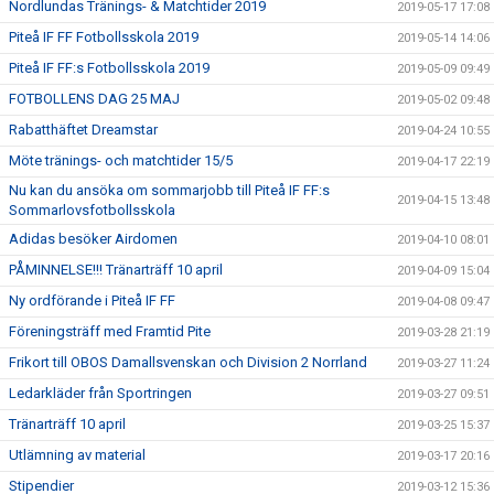
Nordlundas Tränings- & Matchtider 2019
2019-05-17 17:08
Piteå IF FF Fotbollsskola 2019
2019-05-14 14:06
Piteå IF FF:s Fotbollsskola 2019
2019-05-09 09:49
FOTBOLLENS DAG 25 MAJ
2019-05-02 09:48
Rabatthäftet Dreamstar
2019-04-24 10:55
Möte tränings- och matchtider 15/5
2019-04-17 22:19
Nu kan du ansöka om sommarjobb till Piteå IF FF:s
2019-04-15 13:48
Sommarlovsfotbollsskola
Adidas besöker Airdomen
2019-04-10 08:01
PÅMINNELSE!!! Tränarträff 10 april
2019-04-09 15:04
Ny ordförande i Piteå IF FF
2019-04-08 09:47
Föreningsträff med Framtid Pite
2019-03-28 21:19
Frikort till OBOS Damallsvenskan och Division 2 Norrland
2019-03-27 11:24
Ledarkläder från Sportringen
2019-03-27 09:51
Tränarträff 10 april
2019-03-25 15:37
Utlämning av material
2019-03-17 20:16
Stipendier
2019-03-12 15:36