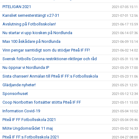
PITELIGAN 2021
2021-07-05 15:11
Kansliet semesterstängt v.27-31
2021-07-01 12:56
Avslutning på Fotbollsskolan!
2021-06-17 15:59
Nu startar vi upp kiosken på Nordlunda
2021-06-14 07:36
Max 100 åskådare på Nordlunda
2021-06-09 15:14
Vinn pengar samtidigt som du stödjer Piteå IF FF!
2021-06-02 14:02
Svensk fotbolls Corona restriktioner-riktlinjer och råd
2021-05-31 15:18
Nu öppnar vi Nordlunda IP
2021-05-29 17:00
Sista chansen! Anmälan till Piteå IF FF:s Fotbollsskola
2021-05-23 11:06
Glädjande nyheter!
2021-05-21 12:51
Sponsorhuset
2021-05-12 12:34
Coop Norrbotten fortsätter stötta Piteå IF FF
2021-05-11 15:03
Information Covid-19
2021-05-04 10:52
Piteå IF FF Fotbollsskola 2021
2021-05-04 09:46
Möte Ungdomsrådet 11 maj
2021-05-02 16:33
Piteå IF FF:s Fotbollsskola 2021
2021-04-27 08:00