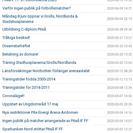
2020-06-15 10:53
Varför ingen publik på fotbollsmatcher?
2020-06-09 14:21
Måndag 8 juni öppnar vi Grolls, Nordlunda &
2020-06-04 22:19
Stadshusplanerna
Utbildning C-diplom Piteå
2020-05-28 09:26
Tråkiga besked!
2020-05-27 13:57
Dreamstarhäftet
2020-05-25 10:45
Betalning av domare!
2020-05-20 13:25
Träning Stadhusplanerna/Grolls/Nordlunda
2020-05-20 12:05
Länsförsäkringar Norrbotten förlänger arenaavtalet
2020-05-15 08:28
Träningstider födda 2005-2014
2020-05-12 12:13
Träningstider för 2014-2011
2020-05-08 12:34
Coronaläget!
2020-05-07 14:56
Uppstart av Ungdomsråd 17 maj
2020-05-05 20:26
Nya restriktioner Pite Energi Arena-Airdomen
2020-05-04 14:16
Ingen publik på matcher arrangerade av Piteå IF FF
2020-05-04 14:07
Sparbanken Nord stöttar Piteå IF FF
2020-05-02 12:21