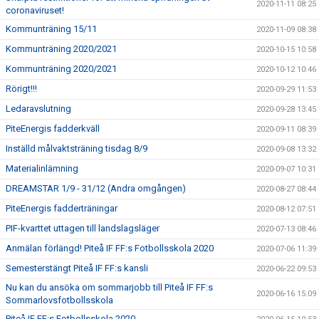
2020-11-11 08:25
coronaviruset!
Kommunträning 15/11
2020-11-09 08:38
Kommunträning 2020/2021
2020-10-15 10:58
Kommunträning 2020/2021
2020-10-12 10:46
Rörigt!!!
2020-09-29 11:53
Ledaravslutning
2020-09-28 13:45
PiteEnergis fadderkväll
2020-09-11 08:39
Inställd målvaktsträning tisdag 8/9
2020-09-08 13:32
Materialinlämning
2020-09-07 10:31
DREAMSTAR 1/9 - 31/12 (Andra omgången)
2020-08-27 08:44
PiteEnergis fadderträningar
2020-08-12 07:51
PIF-kvarttet uttagen till landslagsläger
2020-07-13 08:46
Anmälan förlängd! Piteå IF FF:s Fotbollsskola 2020
2020-07-06 11:39
Semesterstängt Piteå IF FF:s kansli
2020-06-22 09:53
Nu kan du ansöka om sommarjobb till Piteå IF FF:s
2020-06-16 15:09
Sommarlovsfotbollsskola
Piteå IF FF:s Fotbollsskola 2020