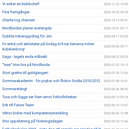
Vi söker en klubbchef!
2025-11-22 14:00
Fina framgångar
2025-10-22 09:29
Charlie tog chansen
2025-10-13 09:41
Nordlundas planer avstängda
2025-10-01 09:17
Dubbla tränaruppdrag för Jim
2025-09-17 09:03
Fri entré och aktiviteter på lördag 6/9 när herrarna möter
2025-09-05 09:11
Kubikenborg!
Saga - lagets enda målvakt
2025-08-22 09:53
"Isse" trivs bra på Nordlunda
2025-07-25 10:13
Stort grattis till guldgängen!
2025-07-24 13:56
Sommarakademin - för pojkar och flickor födda 2010-2012
2025-07-08 10:41
Sommarstängt
2025-06-26 08:56
Tuva och Sigge ser fram emot fotbollsfesten
2025-06-19 09:24
Erik till Future Team
2025-06-10 14:07
Viktor bidrar med kompetensutveckling
2025-06-05 13:48
Stor uppslutning på föreningsdagen
2025-05-23 13:46