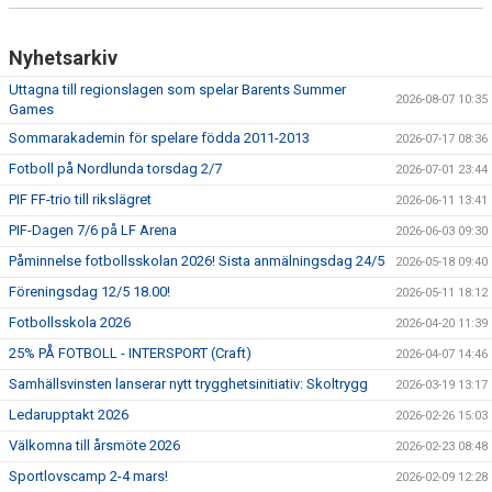
Nyhetsarkiv
Uttagna till regionslagen som spelar Barents Summer
2026-08-07 10:35
Games
Sommarakademin för spelare födda 2011-2013
2026-07-17 08:36
Fotboll på Nordlunda torsdag 2/7
2026-07-01 23:44
PIF FF-trio till rikslägret
2026-06-11 13:41
PIF-Dagen 7/6 på LF Arena
2026-06-03 09:30
Påminnelse fotbollsskolan 2026! Sista anmälningsdag 24/5
2026-05-18 09:40
Föreningsdag 12/5 18.00!
2026-05-11 18:12
Fotbollsskola 2026
2026-04-20 11:39
25% PÅ FOTBOLL - INTERSPORT (Craft)
2026-04-07 14:46
Samhällsvinsten lanserar nytt trygghetsinitiativ: Skoltrygg
2026-03-19 13:17
Ledarupptakt 2026
2026-02-26 15:03
Välkomna till årsmöte 2026
2026-02-23 08:48
Sportlovscamp 2-4 mars!
2026-02-09 12:28