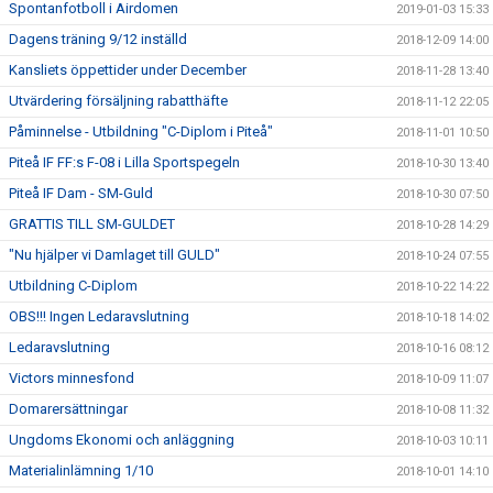
Spontanfotboll i Airdomen
2019-01-03 15:33
Dagens träning 9/12 inställd
2018-12-09 14:00
Kansliets öppettider under December
2018-11-28 13:40
Utvärdering försäljning rabatthäfte
2018-11-12 22:05
Påminnelse - Utbildning "C-Diplom i Piteå"
2018-11-01 10:50
Piteå IF FF:s F-08 i Lilla Sportspegeln
2018-10-30 13:40
Piteå IF Dam - SM-Guld
2018-10-30 07:50
GRATTIS TILL SM-GULDET
2018-10-28 14:29
"Nu hjälper vi Damlaget till GULD"
2018-10-24 07:55
Utbildning C-Diplom
2018-10-22 14:22
OBS!!! Ingen Ledaravslutning
2018-10-18 14:02
Ledaravslutning
2018-10-16 08:12
Victors minnesfond
2018-10-09 11:07
Domarersättningar
2018-10-08 11:32
Ungdoms Ekonomi och anläggning
2018-10-03 10:11
Materialinlämning 1/10
2018-10-01 14:10