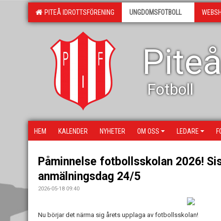
PITEÅ IDROTTSFÖRENING
UNGDOMSFOTBOLL
WEBS
Piteå
Fotboll
HEM
KALENDER
NYHETER
OM OSS
LEDARE
F
Påminnelse fotbollsskolan 2026! Si
anmälningsdag 24/5
2026-05-18 09:40
Nu börjar det närma sig årets upplaga av fotbollsskolan!