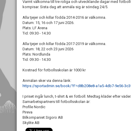
Varmt välkomna till tre roliga och utvecklande dagar med fotbol
kompisar. Sista dag att anmäla sig är söndag 24/5.
Alla tjejer och killar födda 2014-2016 är välkomna.
Datum: 15, 16 och 17 juni 2026.
Plats: LF Arena
Tid: 09.30 - 14.30
Alla tjejer och killar födda 2017-2019 är välkomna.
Datum: 18, 22 och 23 juni 2026
Plats: Nordlunda
Tid: 09.30 - 14.30
Kostnad för fotbollsskolan är 1000 kr
Anmälan sker via denna länk:
https://sportadmin.se/book/?F=d8b208e8-a1a5-4db7-9e56-3c
I priset ingår lunch, t-shirt & en fotboll. Medtag kläder efter vä
Samarbetspartners till fotbollsskolan är:
Profile Nordic
Pireva
Bilkompaniet Sigoro AB
Skylite AB