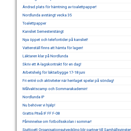
Ändrad plats för hämtning av toalettpapper!
Nordlunda avstängt vecka 35
Toalettpapper
Kansliet Semesterstängt
Nya öppet och telefontider på kansliet!
Vattenställ finns att hämta för lagen!
Läktaren klar på Nordlunda
Skriv ett A-lagskontrakt för en dag!
Arbetshelg för läktarbygge 17-18 juni
Fri entré och aktiviteter när herrlaget spelar på söndag!
Målvaktscamp och Sommarakademin!
Nordlunda IP
Nu behöver vi hjälp!
Grattis Piteå IF FF F-08
Påminnelse om fotbollsskolan i sommar!
Sjuttioett Organisationsutveckling blir partner till Samhällsvinsten