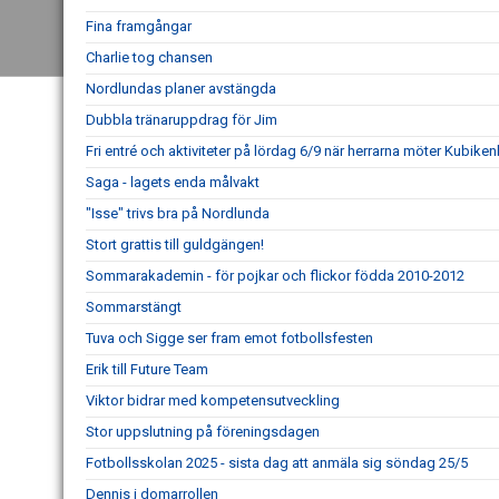
Fina framgångar
Charlie tog chansen
Nordlundas planer avstängda
Dubbla tränaruppdrag för Jim
Fri entré och aktiviteter på lördag 6/9 när herrarna möter Kubike
Saga - lagets enda målvakt
"Isse" trivs bra på Nordlunda
Stort grattis till guldgängen!
Sommarakademin - för pojkar och flickor födda 2010-2012
Sommarstängt
Tuva och Sigge ser fram emot fotbollsfesten
Erik till Future Team
Viktor bidrar med kompetensutveckling
Stor uppslutning på föreningsdagen
Fotbollsskolan 2025 - sista dag att anmäla sig söndag 25/5
Dennis i domarrollen