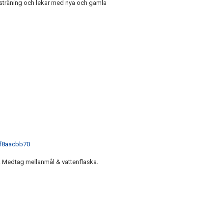
lsträning och lekar med nya och gamla
3f8aacbb70
der. Medtag mellanmål & vattenflaska.