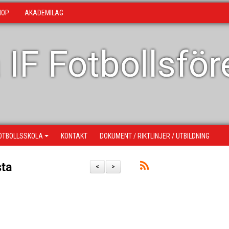
HOP
AKADEMILAG
 IF Fotbollsfö
OTBOLLSSKOLA
KONTAKT
DOKUMENT / RIKTLINJER / UTBILDNING
sta
<
>