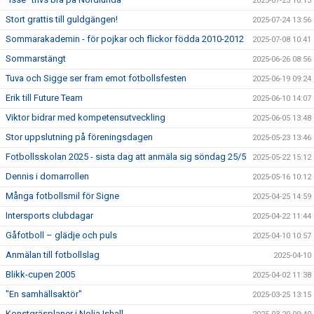
2025-07-25 10:13
Stort grattis till guldgängen!
2025-07-24 13:56
Sommarakademin - för pojkar och flickor födda 2010-2012
2025-07-08 10:41
Sommarstängt
2025-06-26 08:56
Tuva och Sigge ser fram emot fotbollsfesten
2025-06-19 09:24
Erik till Future Team
2025-06-10 14:07
Viktor bidrar med kompetensutveckling
2025-06-05 13:48
Stor uppslutning på föreningsdagen
2025-05-23 13:46
Fotbollsskolan 2025 - sista dag att anmäla sig söndag 25/5
2025-05-22 15:12
Dennis i domarrollen
2025-05-16 10:12
Många fotbollsmil för Signe
2025-04-25 14:59
Intersports clubdagar
2025-04-22 11:44
Gåfotboll – glädje och puls
2025-04-10 10:57
Anmälan till fotbollslag
2025-04-10
Blikk-cupen 2005
2025-04-02 11:38
"En samhällsaktör"
2025-03-25 13:15
Konstgräsplaner i Nolia Ishall