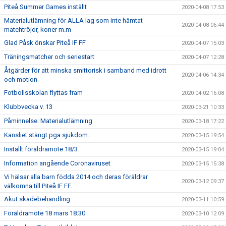
Piteå Summer Games inställt
2020-04-08 17:53
Materialutlämning för ALLA lag som inte hämtat
2020-04-08 06:44
matchtröjor, koner m.m
Glad Påsk önskar Piteå IF FF
2020-04-07 15:03
Träningsmatcher och seriestart
2020-04-07 12:28
Åtgärder för att minska smittorisk i samband med idrott
2020-04-06 14:34
och motion
Fotbollsskolan flyttas fram
2020-04-02 16:08
Klubbvecka v. 13
2020-03-21 10:33
Påminnelse: Materialutlämning
2020-03-18 17:22
Kansliet stängt pga sjukdom.
2020-03-15 19:54
Inställt föräldramöte 18/3
2020-03-15 19:04
Information angående Coronaviruset
2020-03-15 15:38
Vi hälsar alla barn födda 2014 och deras föräldrar
2020-03-12 09:37
välkomna till Piteå IF FF.
Akut skadebehandling
2020-03-11 10:59
Föräldramöte 18 mars 18:30
2020-03-10 12:09