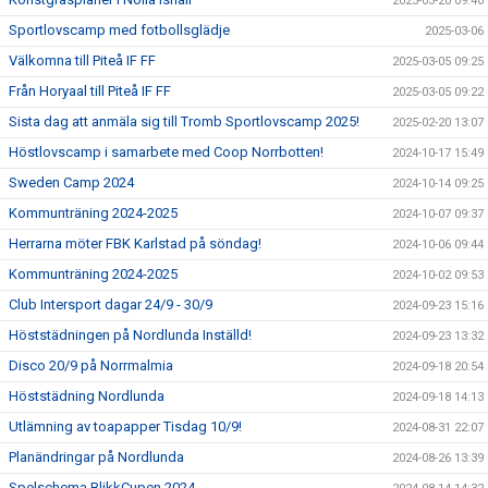
2025-03-20 09:40
Sportlovscamp med fotbollsglädje
2025-03-06
Välkomna till Piteå IF FF
2025-03-05 09:25
Från Horyaal till Piteå IF FF
2025-03-05 09:22
Sista dag att anmäla sig till Tromb Sportlovscamp 2025!
2025-02-20 13:07
Höstlovscamp i samarbete med Coop Norrbotten!
2024-10-17 15:49
Sweden Camp 2024
2024-10-14 09:25
Kommunträning 2024-2025
2024-10-07 09:37
Herrarna möter FBK Karlstad på söndag!
2024-10-06 09:44
Kommunträning 2024-2025
2024-10-02 09:53
Club Intersport dagar 24/9 - 30/9
2024-09-23 15:16
Höststädningen på Nordlunda Inställd!
2024-09-23 13:32
Disco 20/9 på Norrmalmia
2024-09-18 20:54
Höststädning Nordlunda
2024-09-18 14:13
Utlämning av toapapper Tisdag 10/9!
2024-08-31 22:07
Planändringar på Nordlunda
2024-08-26 13:39
Spelschema BlikkCupen 2024