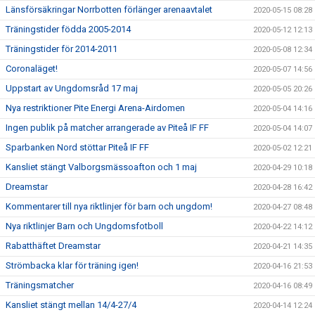
Länsförsäkringar Norrbotten förlänger arenaavtalet
2020-05-15 08:28
Träningstider födda 2005-2014
2020-05-12 12:13
Träningstider för 2014-2011
2020-05-08 12:34
Coronaläget!
2020-05-07 14:56
Uppstart av Ungdomsråd 17 maj
2020-05-05 20:26
Nya restriktioner Pite Energi Arena-Airdomen
2020-05-04 14:16
Ingen publik på matcher arrangerade av Piteå IF FF
2020-05-04 14:07
Sparbanken Nord stöttar Piteå IF FF
2020-05-02 12:21
Kansliet stängt Valborgsmässoafton och 1 maj
2020-04-29 10:18
Dreamstar
2020-04-28 16:42
Kommentarer till nya riktlinjer för barn och ungdom!
2020-04-27 08:48
Nya riktlinjer Barn och Ungdomsfotboll
2020-04-22 14:12
Rabatthäftet Dreamstar
2020-04-21 14:35
Strömbacka klar för träning igen!
2020-04-16 21:53
Träningsmatcher
2020-04-16 08:49
Kansliet stängt mellan 14/4-27/4
2020-04-14 12:24