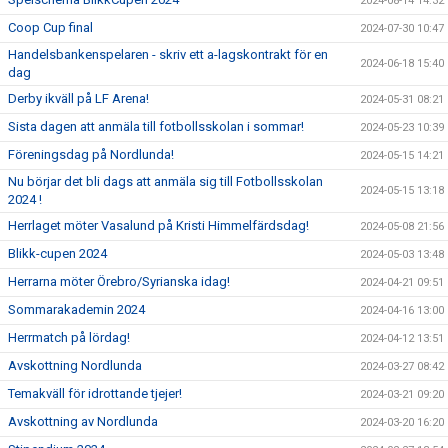
2024-08-14 14:32
Coop Cup final
2024-07-30 10:47
Handelsbankenspelaren - skriv ett a-lagskontrakt för en
2024-06-18 15:40
dag
Derby ikväll på LF Arena!
2024-05-31 08:21
Sista dagen att anmäla till fotbollsskolan i sommar!
2024-05-23 10:39
Föreningsdag på Nordlunda!
2024-05-15 14:21
Nu börjar det bli dags att anmäla sig till Fotbollsskolan
2024-05-15 13:18
2024 !
Herrlaget möter Vasalund på Kristi Himmelfärdsdag!
2024-05-08 21:56
Blikk-cupen 2024
2024-05-03 13:48
Herrarna möter Örebro/Syrianska idag!
2024-04-21 09:51
Sommarakademin 2024
2024-04-16 13:00
Herrmatch på lördag!
2024-04-12 13:51
Avskottning Nordlunda
2024-03-27 08:42
Temakväll för idrottande tjejer!
2024-03-21 09:20
Avskottning av Nordlunda
2024-03-20 16:20