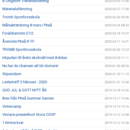
B-Ungdom Tränarutbildning
2020-03-09 15:06
Materialutlämning
2020-02-27 17:00
Tromb Sportlovsskola
2020-02-26 09:46
Målvaktsträning 8 mars i Piteå
2020-02-24 08:42
Föräldramöte 27/2
2020-02-18 15:37
Årsmöte Piteå IF FF
2020-02-11 16:01
TROMB Sportlovsskola
2020-02-06 12:23
Inbjudan till årets skokväll med Adidas
2020-02-03 11:11
Nu har du chansen att bli domare!
2020-01-30 08:56
Stipendium
2020-01-23 11:10
Ledarträff 5 februari - 2020
2020-01-21 15:00
GOD JUL & GOTT NYTT ÅR
2019-12-18 14:56
Brev från Piteå Summer Games
2019-12-17 14:06
Vintercamp
2019-12-13 13:16
Vinnare presentkort Stora COOP
2019-12-12 12:48
1 timme kvar
2019-12-12 10:26