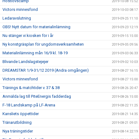
Höstlovscamp
2019-10-08 15:52
Victors minnesfond
2019-10-03 08:17
Ledaravslutning
2019-09-25 11:10
OBS! Nytt datum för materialinlämning
2019-09-23 12:19
Nu stänger vi kiosken för i år
2019-09-15 15:00
Ny konstgräsplan för ungdomsverksamheten
2019-09-05 09:56
Materialinlämning mån 16/9 kl. 18-19
2019-09-03 06:33
Blivande Landslagstejejer
2019-09-02 10:03
DREAMSTAR 1/9-31/12 2019 (Andra omgången)
2019-08-27 16:15
Victors minnesfond
2019-08-27 15:00
Tränings & matchtider v. 37 & 38
2019-08-26 20:47
Anmälda lag till PiteEnergis fadderdag
2019-08-26 15:00
F-18 Landskamp på LF-Arena
2019-08-22 11:25
Kansliets öppettider
2019-08-21 14:35
Tränarutbildning
2019-08-21 09:01
Nya träningstider
2019-08-14 22:19