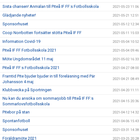
Sista chansen! Anmälan till Piteå IF FF:s Fotbollsskola
2021-05-23 11:06
Glädjande nyheter!
2021-05-21 12:51
Sponsorhuset
2021-05-12 12:34
Coop Norrbotten fortsätter stötta Piteå IF FF
2021-05-11 15:03
Information Covid-19
2021-05-04 10:52
Piteå IF FF Fotbollsskola 2021
2021-05-04 09:46
Möte Ungdomsrådet 11 maj
2021-05-02 16:33
Piteå IF FF:s Fotbollsskola 2021
2021-04-27 08:00
Framtid Pite bjuder bjuder in till föreläsning med Pär
2021-04-21 08:49
Johansson 4 maj
Klubbvecka på Sportringen
2021-04-20 11:11
Nu kan du ansöka om sommarjobb till Piteå IF FF:s
2021-04-15 20:36
Sommarlovsfotbollsskola
Pitebor på stan
2021-04-12 14:32
Spontanfotboll
2021-04-06 15:43
Sponsorhuset
2021-03-31 14:38
Föräldramöte 2021
2021-03-25 20:28