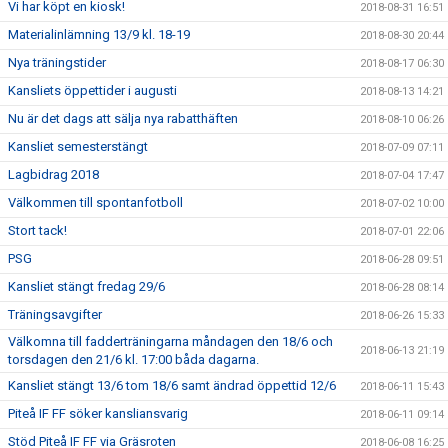
Vi har köpt en kiosk!
2018-08-31 16:51
Materialinlämning 13/9 kl. 18-19
2018-08-30 20:44
Nya träningstider
2018-08-17 06:30
Kansliets öppettider i augusti
2018-08-13 14:21
Nu är det dags att sälja nya rabatthäften
2018-08-10 06:26
Kansliet semesterstängt
2018-07-09 07:11
Lagbidrag 2018
2018-07-04 17:47
Välkommen till spontanfotboll
2018-07-02 10:00
Stort tack!
2018-07-01 22:06
PSG
2018-06-28 09:51
Kansliet stängt fredag 29/6
2018-06-28 08:14
Träningsavgifter
2018-06-26 15:33
Välkomna till fadderträningarna måndagen den 18/6 och
2018-06-13 21:19
torsdagen den 21/6 kl. 17:00 båda dagarna.
Kansliet stängt 13/6 tom 18/6 samt ändrad öppettid 12/6
2018-06-11 15:43
Piteå IF FF söker kansliansvarig
2018-06-11 09:14
Stöd Piteå IF FF via Gräsroten
2018-06-08 16:25