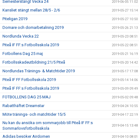
Semesterstängt Vecka 24
2019-06-05 11:02
Kansliet stängt mellan 28/5 - 2/6
2019-05-27 15:14
Piteligan 2019
2019-05-27 10:50
Domare och domarbetalning 2019
2019-05-26 21:13
Nordlunda Vecka 22
2019-05-23 08:51
Piteå IF FF:s Fotbollsskola 2019
2019-05-22 08:51
Fotbollens Dag 25 maj
2019-05-21 16:19
Fotbollsskadeutbildning 21/5 Piteå
2019-05-20 14:42
Nordlundas Tränings- & Matchtider 2019
2019-05-17 17:08
Piteå IF FF Fotbollsskola 2019
2019-05-14 14:06
Piteå IF FF:s Fotbollsskola 2019
2019-05-09 09:49
FOTBOLLENS DAG 25 MAJ
2019-05-02 09:48
Rabatthäftet Dreamstar
2019-04-24 10:55
Möte tränings- och matchtider 15/5
2019-04-17 22:19
Nu kan du ansöka om sommarjobb till Piteå IF FF:s
2019-04-15 13:48
Sommarlovsfotbollsskola
Adidas besöker Airdomen
2019-04-10 08:01