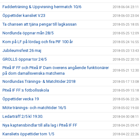
Fadderträning & Uppvisning herrmatch 10/6
2018-06-04 23:11
Öppettider kansliet V.23
2018-06-03 23:04
Ta chansen att tjäna pengar till lagkassan
2018-05-25 18:05
Nordlunda öppnar mån 28/5
2018-05-25 12:09
Kom på LF på lördag och fira PIF 100 år
2018-05-24 16:55
Jubileumsfest 26 maj
2018-05-23 13:43
GROLLS öppnar tor 24/5
2018-05-22 20:10
Piteå IF FF och Piteå IF Dam överens angående funktionärer
2018-05-21 12:30
på dom damallsvenska matcherna
Nordlundas Tränings- & Matchtider 2018
2018-05-17 13:08
Piteå IF FF:s fotbollsskola
2018-05-09 15:18
Öppettider vecka 19
2018-05-06 22:26
Möte tränings- och matchtider 16/5
2018-05-02 19:00
Ledarträff 2/5 kl 19.30.
2018-04-30 08:11
Nya kaptensbindlar till alla lag i Piteå IF FF
2018-04-25 09:47
Kansliets öppettider tom 1/5
2018-04-22 22:26