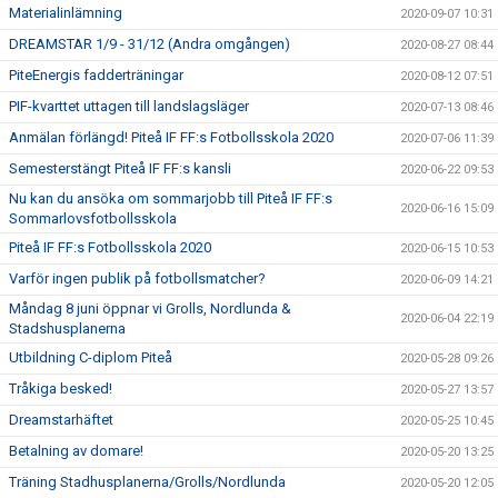
Materialinlämning
2020-09-07 10:31
DREAMSTAR 1/9 - 31/12 (Andra omgången)
2020-08-27 08:44
PiteEnergis fadderträningar
2020-08-12 07:51
PIF-kvarttet uttagen till landslagsläger
2020-07-13 08:46
Anmälan förlängd! Piteå IF FF:s Fotbollsskola 2020
2020-07-06 11:39
Semesterstängt Piteå IF FF:s kansli
2020-06-22 09:53
Nu kan du ansöka om sommarjobb till Piteå IF FF:s
2020-06-16 15:09
Sommarlovsfotbollsskola
Piteå IF FF:s Fotbollsskola 2020
2020-06-15 10:53
Varför ingen publik på fotbollsmatcher?
2020-06-09 14:21
Måndag 8 juni öppnar vi Grolls, Nordlunda &
2020-06-04 22:19
Stadshusplanerna
Utbildning C-diplom Piteå
2020-05-28 09:26
Tråkiga besked!
2020-05-27 13:57
Dreamstarhäftet
2020-05-25 10:45
Betalning av domare!
2020-05-20 13:25
Träning Stadhusplanerna/Grolls/Nordlunda
2020-05-20 12:05