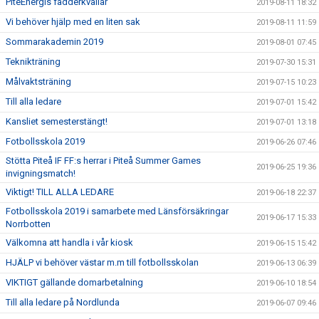
PiteEnergis fadderkvällar
2019-08-11 18:32
Vi behöver hjälp med en liten sak
2019-08-11 11:59
Sommarakademin 2019
2019-08-01 07:45
Teknikträning
2019-07-30 15:31
Målvaktsträning
2019-07-15 10:23
Till alla ledare
2019-07-01 15:42
Kansliet semesterstängt!
2019-07-01 13:18
Fotbollsskola 2019
2019-06-26 07:46
Stötta Piteå IF FF:s herrar i Piteå Summer Games
2019-06-25 19:36
invigningsmatch!
Viktigt! TILL ALLA LEDARE
2019-06-18 22:37
Fotbollsskola 2019 i samarbete med Länsförsäkringar
2019-06-17 15:33
Norrbotten
Välkomna att handla i vår kiosk
2019-06-15 15:42
HJÄLP vi behöver västar m.m till fotbollsskolan
2019-06-13 06:39
VIKTIGT gällande domarbetalning
2019-06-10 18:54
Till alla ledare på Nordlunda
2019-06-07 09:46