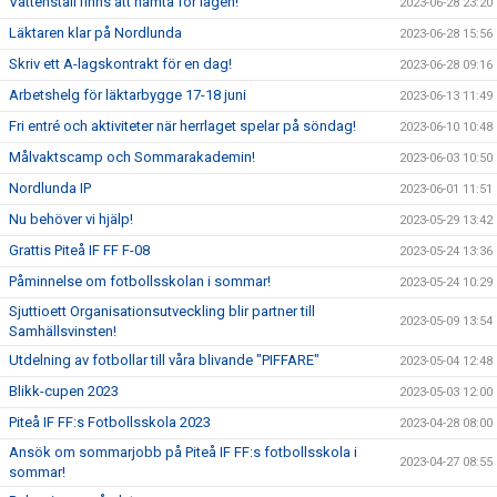
Vattenställ finns att hämta för lagen!
2023-06-28 23:20
Läktaren klar på Nordlunda
2023-06-28 15:56
Skriv ett A-lagskontrakt för en dag!
2023-06-28 09:16
Arbetshelg för läktarbygge 17-18 juni
2023-06-13 11:49
Fri entré och aktiviteter när herrlaget spelar på söndag!
2023-06-10 10:48
Målvaktscamp och Sommarakademin!
2023-06-03 10:50
Nordlunda IP
2023-06-01 11:51
Nu behöver vi hjälp!
2023-05-29 13:42
Grattis Piteå IF FF F-08
2023-05-24 13:36
Påminnelse om fotbollsskolan i sommar!
2023-05-24 10:29
Sjuttioett Organisationsutveckling blir partner till
2023-05-09 13:54
Samhällsvinsten!
Utdelning av fotbollar till våra blivande "PIFFARE"
2023-05-04 12:48
Blikk-cupen 2023
2023-05-03 12:00
Piteå IF FF:s Fotbollsskola 2023
2023-04-28 08:00
Ansök om sommarjobb på Piteå IF FF:s fotbollsskola i
2023-04-27 08:55
sommar!