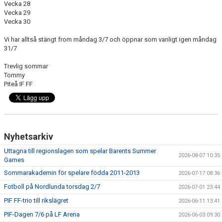
Vecka 28
KONTAKT
Vecka 29
Vecka 30
DOKUMENT / RIKTLINJER / UTBILDNING
Vi har alltså stängt from måndag 3/7 och öppnar som vanligt igen måndag
31/7
Trevlig sommar
Tommy
Piteå IF FF
Nyhetsarkiv
Uttagna till regionslagen som spelar Barents Summer
2026-08-07 10:35
Games
Sommarakademin för spelare födda 2011-2013
2026-07-17 08:36
Fotboll på Nordlunda torsdag 2/7
2026-07-01 23:44
PIF FF-trio till rikslägret
2026-06-11 13:41
PIF-Dagen 7/6 på LF Arena
2026-06-03 09:30