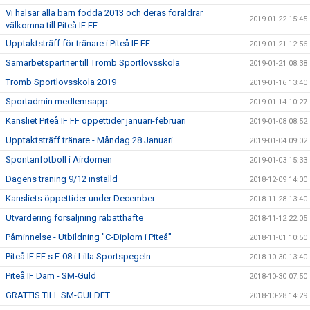
Vi hälsar alla barn födda 2013 och deras föräldrar
2019-01-22 15:45
välkomna till Piteå IF FF.
Upptaktsträff för tränare i Piteå IF FF
2019-01-21 12:56
Samarbetspartner till Tromb Sportlovsskola
2019-01-21 08:38
Tromb Sportlovsskola 2019
2019-01-16 13:40
Sportadmin medlemsapp
2019-01-14 10:27
Kansliet Piteå IF FF öppettider januari-februari
2019-01-08 08:52
Upptaktsträff tränare - Måndag 28 Januari
2019-01-04 09:02
Spontanfotboll i Airdomen
2019-01-03 15:33
Dagens träning 9/12 inställd
2018-12-09 14:00
Kansliets öppettider under December
2018-11-28 13:40
Utvärdering försäljning rabatthäfte
2018-11-12 22:05
Påminnelse - Utbildning "C-Diplom i Piteå"
2018-11-01 10:50
Piteå IF FF:s F-08 i Lilla Sportspegeln
2018-10-30 13:40
Piteå IF Dam - SM-Guld
2018-10-30 07:50
GRATTIS TILL SM-GULDET
2018-10-28 14:29