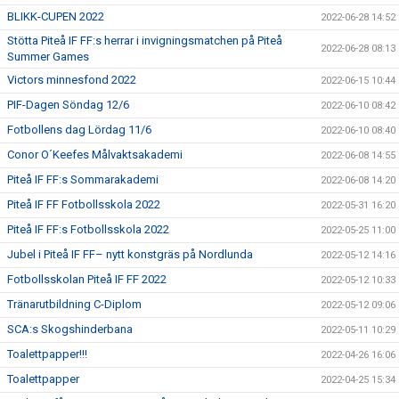
BLIKK-CUPEN 2022
2022-06-28 14:52
Stötta Piteå IF FF:s herrar i invigningsmatchen på Piteå
2022-06-28 08:13
Summer Games
Victors minnesfond 2022
2022-06-15 10:44
PIF-Dagen Söndag 12/6
2022-06-10 08:42
Fotbollens dag Lördag 11/6
2022-06-10 08:40
Conor O´Keefes Målvaktsakademi
2022-06-08 14:55
Piteå IF FF:s Sommarakademi
2022-06-08 14:20
Piteå IF FF Fotbollsskola 2022
2022-05-31 16:20
Piteå IF FF:s Fotbollsskola 2022
2022-05-25 11:00
Jubel i Piteå IF FF– nytt konstgräs på Nordlunda
2022-05-12 14:16
Fotbollsskolan Piteå IF FF 2022
2022-05-12 10:33
Tränarutbildning C-Diplom
2022-05-12 09:06
SCA:s Skogshinderbana
2022-05-11 10:29
Toalettpapper!!!
2022-04-26 16:06
Toalettpapper
2022-04-25 15:34