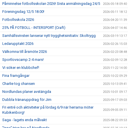
Påminnelse fotbollsskolan 2026! Sista anmälningsdag 24/5
2026-05-18 09:40
Föreningsdag 12/5 18.00!
2026-05-11 18:12
Fotbollsskola 2026
2026-04-20 11:39
25% PÅ FOTBOLL - INTERSPORT (Craft)
2026-04-07 14:46
Samhällsvinsten lanserar nytt trygghetsinitiativ: Skoltrygg
2026-03-19 13:17
Ledarupptakt 2026
2026-02-26 15:03
Välkomna till årsmöte 2026
2026-02-23 08:48
Sportlovscamp 2-4 mars!
2026-02-09 12:28
Vi söker en klubbchef!
2025-11-22 14:00
Fina framgångar
2025-10-22 09:29
Charlie tog chansen
2025-10-13 09:41
Nordlundas planer avstängda
2025-10-01 09:17
Dubbla tränaruppdrag för Jim
2025-09-17 09:03
Fri entré och aktiviteter på lördag 6/9 när herrarna möter
2025-09-05 09:11
Kubikenborg!
Saga - lagets enda målvakt
2025-08-22 09:53
"Isse" trivs bra på Nordlunda