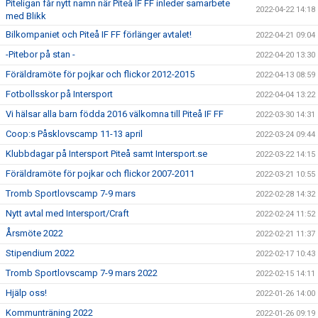
Piteligan får nytt namn när Piteå IF FF inleder samarbete
2022-04-22 14:18
med Blikk
Bilkompaniet och Piteå IF FF förlänger avtalet!
2022-04-21 09:04
-Pitebor på stan -
2022-04-20 13:30
Föräldramöte för pojkar och flickor 2012-2015
2022-04-13 08:59
Fotbollsskor på Intersport
2022-04-04 13:22
Vi hälsar alla barn födda 2016 välkomna till Piteå IF FF
2022-03-30 14:31
Coop:s Påsklovscamp 11-13 april
2022-03-24 09:44
Klubbdagar på Intersport Piteå samt Intersport.se
2022-03-22 14:15
Föräldramöte för pojkar och flickor 2007-2011
2022-03-21 10:55
Tromb Sportlovscamp 7-9 mars
2022-02-28 14:32
Nytt avtal med Intersport/Craft
2022-02-24 11:52
Årsmöte 2022
2022-02-21 11:37
Stipendium 2022
2022-02-17 10:43
Tromb Sportlovscamp 7-9 mars 2022
2022-02-15 14:11
Hjälp oss!
2022-01-26 14:00
Kommunträning 2022
2022-01-26 09:19