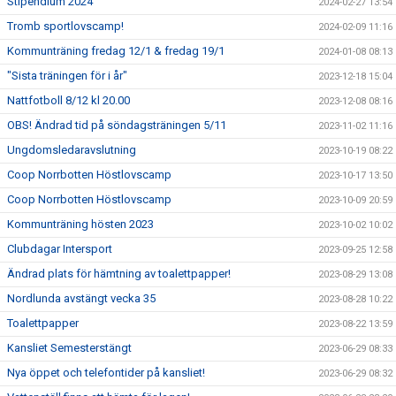
Stipendium 2024
2024-02-27 13:54
Tromb sportlovscamp!
2024-02-09 11:16
Kommunträning fredag 12/1 & fredag 19/1
2024-01-08 08:13
"Sista träningen för i år"
2023-12-18 15:04
Nattfotboll 8/12 kl 20.00
2023-12-08 08:16
OBS! Ändrad tid på söndagsträningen 5/11
2023-11-02 11:16
Ungdomsledaravslutning
2023-10-19 08:22
Coop Norrbotten Höstlovscamp
2023-10-17 13:50
Coop Norrbotten Höstlovscamp
2023-10-09 20:59
Kommunträning hösten 2023
2023-10-02 10:02
Clubdagar Intersport
2023-09-25 12:58
Ändrad plats för hämtning av toalettpapper!
2023-08-29 13:08
Nordlunda avstängt vecka 35
2023-08-28 10:22
Toalettpapper
2023-08-22 13:59
Kansliet Semesterstängt
2023-06-29 08:33
Nya öppet och telefontider på kansliet!
2023-06-29 08:32