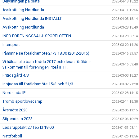
Belysningen på plats
2023-04-18 15:22
Avskottning Nordlunda
2023-04-11 12:56
Avskottning Nordlunda INSTÄLLT
2023-04-03 15:14
Avskottning Nordlunda
2023-03-28 15:49
INFO FÖRENINGSSÄLJ: SPORTLOTTEN
2023-03-28 06:14
Intersport
2023-03-20 14:26
Påminnelse föräldramöte 21/3 18.30 (2012-2016)
2023-03-16 21:57
Vi hälsar alla barn födda 2017 och deras föräldrar
2023-03-16 09:40
välkommen till föreningen Piteå IF FF.
Fritidsgård 4/3
2023-03-03 15:27
Inbjudan till föräldramöte 15/3 och 21/3
2023-03-02 21:28
Nordlunda IP
2023-02-28 14:15
Tromb sportlovscamp
2023-02-14 15:38
Årsmöte 2023
2023-02-06 11:15
Stipendium 2023
2023-02-06 10:29
Ledarupptakt 27 feb kl 19.00
2023-01-31 08:11
Nattfotboll
2023-01-26 11:56