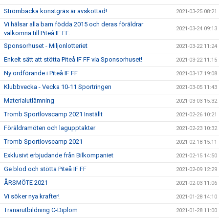
Strömbacka konstgräs är avskottad!
2021-03-25 08:21
Vi hälsar alla barn födda 2015 och deras föräldrar
2021-03-24 09:13
välkomna till Piteå IF FF.
Sponsorhuset - Miljonlotteriet
2021-03-22 11:24
Enkelt sätt att stötta Piteå IF FF via Sponsorhuset!
2021-03-22 11:15
Ny ordförande i Piteå IF FF
2021-03-17 19:08
Klubbvecka - Vecka 10-11 Sportringen
2021-03-05 11:43
Materialutlämning
2021-03-03 15:32
Tromb Sportlovscamp 2021 Inställt
2021-02-26 10:21
Föräldramöten och lagupptakter
2021-02-23 10:32
Tromb Sportlovscamp 2021
2021-02-18 15:11
Exklusivt erbjudande från Bilkompaniet
2021-02-15 14:50
Ge blod och stötta Piteå IF FF
2021-02-09 12:29
ÅRSMÖTE 2021
2021-02-03 11:06
Vi söker nya krafter!
2021-01-28 14:10
Tränarutbildning C-Diplom
2021-01-28 11:00