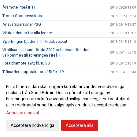
Årsmöte Piteå IF FF
2018-02-28 11:09
Tromb Sportlovsskola
2018-02-23 08:23
Ansvarspersoner PSG
2018-02-19 19:57
Viktiga datum för alla ledare
2018-02-18 18:07
Sportringen bjuder in till Klubbvecka!
2018-02-15 18:13
Vi hälsar alla barn födda 2012 och deras föräldrar
2018-02-14 22:12
välkommen till föreningen Piteå IF FF.
Föräldramöte 19/2 kl.18.30
2018-02-12 12:19
Tränar/ledarupptakt tors 15/2 kl.19
2018-01-31 06:43
Resning av fotbollshallen
2018-01-26 12:00
För att hemsidan ska fungera korrekt använder vi nödvändiga
Påminnelse Tränarutbildning C-diplom
2018-01-16 11:29
cookies från SportAdmin. Dessa går inte att stänga av.
Tränarutbildning c-diplom.
2017-12-19 07:27
Föreningen kan också använda frivilliga cookies, t.ex. för statistik
eller marknadsföring. Du väljer själv om du vill acceptera dessa.
Intresseanmälan Tränarutbildning B-diplom Ungdom
2017-12-18 14:57
Anpassa dina val
Ungdoms har anställt en föreningsutvecklare!
2017-11-29 22:02
Stötta laget i ditt hjärta
2017-11-27 12:19
Acceptera nödvändiga
Acceptera alla
Domarutbildningar 2018
2017-11-19 13:58