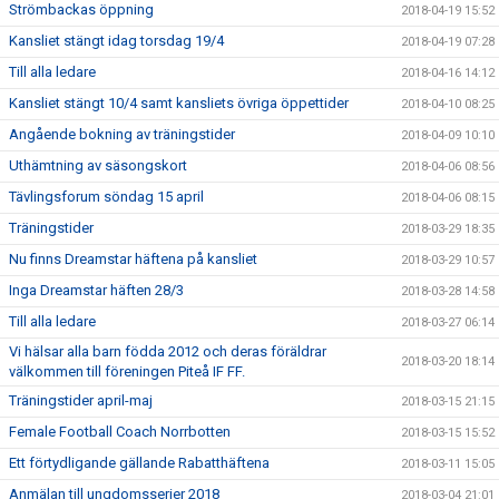
Strömbackas öppning
2018-04-19 15:52
Kansliet stängt idag torsdag 19/4
2018-04-19 07:28
Till alla ledare
2018-04-16 14:12
Kansliet stängt 10/4 samt kansliets övriga öppettider
2018-04-10 08:25
Angående bokning av träningstider
2018-04-09 10:10
Uthämtning av säsongskort
2018-04-06 08:56
Tävlingsforum söndag 15 april
2018-04-06 08:15
Träningstider
2018-03-29 18:35
Nu finns Dreamstar häftena på kansliet
2018-03-29 10:57
Inga Dreamstar häften 28/3
2018-03-28 14:58
Till alla ledare
2018-03-27 06:14
Vi hälsar alla barn födda 2012 och deras föräldrar
2018-03-20 18:14
välkommen till föreningen Piteå IF FF.
Träningstider april-maj
2018-03-15 21:15
Female Football Coach Norrbotten
2018-03-15 15:52
Ett förtydligande gällande Rabatthäftena
2018-03-11 15:05
Anmälan till ungdomsserier 2018
2018-03-04 21:01