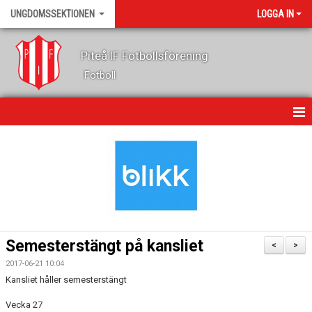
UNGDOMSSEKTIONEN
LOGGA IN
Piteå IF Fotbollsförening
Fotboll
HEM
KALENDER
NYHETER
OM OSS
Semesterstängt på kansliet
<
>
LEDARE
2017-06-21 10:04
Kansliet håller semesterstängt
FOTBOLLSSKOLA
Vecka 27