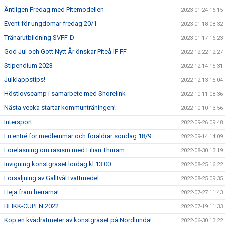
Äntligen Fredag med Pitemodellen
2023-01-24 16:15
Event för ungdomar fredag 20/1
2023-01-18 08:32
Tränarutbildning SVFF-D
2023-01-17 16:23
God Jul och Gott Nytt År önskar Piteå IF FF
2022-12-22 12:27
Stipendium 2023
2022-12-14 15:31
Julklappstips!
2022-12-13 15:04
Höstlovscamp i samarbete med Shorelink
2022-10-11 08:36
Nästa vecka startar kommunträningen!
2022-10-10 13:56
Intersport
2022-09-26 09:48
Fri entré för medlemmar och föräldrar söndag 18/9
2022-09-14 14:09
Föreläsning om rasism med Lilian Thuram
2022-08-30 13:19
Invigning konstgräset lördag kl 13.00
2022-08-25 16:22
Försäljning av Galltvål tvättmedel
2022-08-25 09:35
Heja fram herrarna!
2022-07-27 11:43
BLIKK-CUPEN 2022
2022-07-19 11:33
Köp en kvadratmeter av konstgräset på Nordlunda!
2022-06-30 13:22