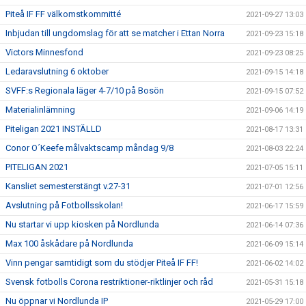
Piteå IF FF välkomstkommitté
2021-09-27 13:03
Inbjudan till ungdomslag för att se matcher i Ettan Norra
2021-09-23 15:18
Victors Minnesfond
2021-09-23 08:25
Ledaravslutning 6 oktober
2021-09-15 14:18
SVFF:s Regionala läger 4-7/10 på Bosön
2021-09-15 07:52
Materialinlämning
2021-09-06 14:19
Piteligan 2021 INSTÄLLD
2021-08-17 13:31
Conor O´Keefe målvaktscamp måndag 9/8
2021-08-03 22:24
PITELIGAN 2021
2021-07-05 15:11
Kansliet semesterstängt v.27-31
2021-07-01 12:56
Avslutning på Fotbollsskolan!
2021-06-17 15:59
Nu startar vi upp kiosken på Nordlunda
2021-06-14 07:36
Max 100 åskådare på Nordlunda
2021-06-09 15:14
Vinn pengar samtidigt som du stödjer Piteå IF FF!
2021-06-02 14:02
Svensk fotbolls Corona restriktioner-riktlinjer och råd
2021-05-31 15:18
Nu öppnar vi Nordlunda IP
2021-05-29 17:00