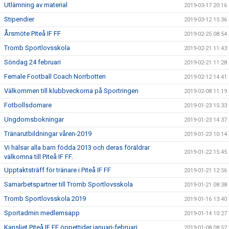
Utlämning av material
2019-03-17 20:16
Stipendier
2019-03-12 15:36
Årsmöte Piteå IF FF
2019-02-25 08:54
Tromb Sportlovsskola
2019-02-21 11:43
Söndag 24 februari
2019-02-21 11:28
Female Football Coach Norrbotten
2019-02-12 14:41
Välkommen till klubbveckorna på Sportringen
2019-02-08 11:19
Fotbollsdomare
2019-01-23 15:33
Ungdomsbokningar
2019-01-23 14:37
Tränarutbildningar våren-2019
2019-01-23 10:14
Vi hälsar alla barn födda 2013 och deras föräldrar
2019-01-22 15:45
välkomna till Piteå IF FF.
Upptaktsträff för tränare i Piteå IF FF
2019-01-21 12:56
Samarbetspartner till Tromb Sportlovsskola
2019-01-21 08:38
Tromb Sportlovsskola 2019
2019-01-16 13:40
Sportadmin medlemsapp
2019-01-14 10:27
Kansliet Piteå IF FF öppettider januari-februari
2019-01-08 08:52