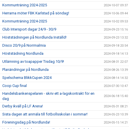
Kommunträning 2024-2025
2024-10-07 09:37
Herrarna möter FBK Karlstad på söndag!
2024-10-06 09:44
Kommunträning 2024-2025
2024-10-02 09:53
Club Intersport dagar 24/9 - 30/9
2024-09-23 15:16
Höststädningen på Nordlunda Inställd!
2024-09-23 13:32
Disco 20/9 på Norrmalmia
2024-09-18 20:54
Höststädning Nordlunda
2024-09-18 14:13
Utlämning av toapapper Tisdag 10/9!
2024-08-31 22:07
Planändringar på Nordlunda
2024-08-26 13:39
Spelschema BlikkCupen 2024
2024-08-14 14:32
Coop Cup final
2024-07-30 10:47
Handelsbankenspelaren - skriv ett a-lagskontrakt för en
2024-06-18 15:40
dag
Derby ikväll på LF Arena!
2024-05-31 08:21
Sista dagen att anmäla till fotbollsskolan i sommar!
2024-05-23 10:39
Föreningsdag på Nordlunda!
2024-05-15 14:21