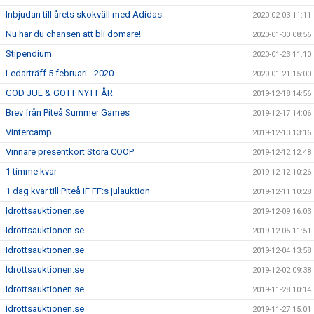
Inbjudan till årets skokväll med Adidas
2020-02-03 11:11
Nu har du chansen att bli domare!
2020-01-30 08:56
Stipendium
2020-01-23 11:10
Ledarträff 5 februari - 2020
2020-01-21 15:00
GOD JUL & GOTT NYTT ÅR
2019-12-18 14:56
Brev från Piteå Summer Games
2019-12-17 14:06
Vintercamp
2019-12-13 13:16
Vinnare presentkort Stora COOP
2019-12-12 12:48
1 timme kvar
2019-12-12 10:26
1 dag kvar till Piteå IF FF:s julauktion
2019-12-11 10:28
Idrottsauktionen.se
2019-12-09 16:03
Idrottsauktionen.se
2019-12-05 11:51
Idrottsauktionen.se
2019-12-04 13:58
Idrottsauktionen.se
2019-12-02 09:38
Idrottsauktionen.se
2019-11-28 10:14
Idrottsauktionen.se
2019-11-27 15:01