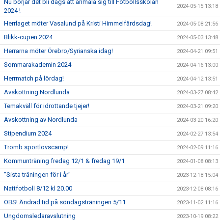
Nu börjar det bli dags att anmäla sig till Fotbollsskolan
2024-05-15 13:18
2024 !
Herrlaget möter Vasalund på Kristi Himmelfärdsdag!
2024-05-08 21:56
Blikk-cupen 2024
2024-05-03 13:48
Herrarna möter Örebro/Syrianska idag!
2024-04-21 09:51
Sommarakademin 2024
2024-04-16 13:00
Herrmatch på lördag!
2024-04-12 13:51
Avskottning Nordlunda
2024-03-27 08:42
Temakväll för idrottande tjejer!
2024-03-21 09:20
Avskottning av Nordlunda
2024-03-20 16:20
Stipendium 2024
2024-02-27 13:54
Tromb sportlovscamp!
2024-02-09 11:16
Kommunträning fredag 12/1 & fredag 19/1
2024-01-08 08:13
"Sista träningen för i år"
2023-12-18 15:04
Nattfotboll 8/12 kl 20.00
2023-12-08 08:16
OBS! Ändrad tid på söndagsträningen 5/11
2023-11-02 11:16
Ungdomsledaravslutning
2023-10-19 08:22