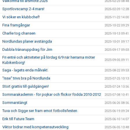
Välkomna till årsmöte 2026
2026-02-23 08:48
Sportlovscamp 2-4 mars!
2026-02-09 12:28
Vi söker en klubbchef!
2025-11-22 14:00
Fina framgångar
2025-10-22 09:29
Charlie tog chansen
2025-10-13 09:41
Nordlundas planer avstängda
2025-10-01 09:17
Dubbla tränaruppdrag för Jim
2025-09-17 09:03
Fri entré och aktiviteter på lördag 6/9 när herrarna möter
2025-09-05 09:11
Kubikenborg!
Saga - lagets enda målvakt
2025-08-22 09:53
"Isse" trivs bra på Nordlunda
2025-07-25 10:13
Stort grattis till guldgängen!
2025-07-24 13:56
Sommarakademin - för pojkar och flickor födda 2010-2012
2025-07-08 10:41
Sommarstängt
2025-06-26 08:56
Tuva och Sigge ser fram emot fotbollsfesten
2025-06-19 09:24
Erik till Future Team
2025-06-10 14:07
Viktor bidrar med kompetensutveckling
2025-06-05 13:48