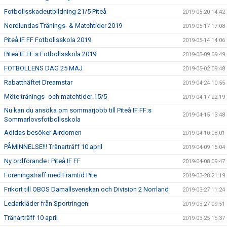
Fotbollsskadeutbildning 21/5 Piteå
2019-05-20 14:42
Nordlundas Tränings- & Matchtider 2019
2019-05-17 17:08
Piteå IF FF Fotbollsskola 2019
2019-05-14 14:06
Piteå IF FF:s Fotbollsskola 2019
2019-05-09 09:49
FOTBOLLENS DAG 25 MAJ
2019-05-02 09:48
Rabatthäftet Dreamstar
2019-04-24 10:55
Möte tränings- och matchtider 15/5
2019-04-17 22:19
Nu kan du ansöka om sommarjobb till Piteå IF FF:s
2019-04-15 13:48
Sommarlovsfotbollsskola
Adidas besöker Airdomen
2019-04-10 08:01
PÅMINNELSE!!! Tränarträff 10 april
2019-04-09 15:04
Ny ordförande i Piteå IF FF
2019-04-08 09:47
Föreningsträff med Framtid Pite
2019-03-28 21:19
Frikort till OBOS Damallsvenskan och Division 2 Norrland
2019-03-27 11:24
Ledarkläder från Sportringen
2019-03-27 09:51
Tränarträff 10 april
2019-03-25 15:37