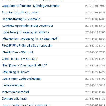
Upptaktsträff tränare - Måndag 28 Januari
2019-01-04 09:02
Spontanfotboll i Airdomen
2019-01-03 15:33
Dagens träning 9/12 inställd
2018-12-09 14:00
Kansliets öppettider under December
2018-11-28 13:40
Utvärdering försäljning rabatthäfte
2018-11-12 22:05
Påminnelse - Utbildning "C-Diplom i Piteå"
2018-11-01 10:50
Piteå IF FF:s F-08 i Lilla Sportspegeln
2018-10-30 13:40
Piteå IF Dam - SM-Guld
2018-10-30 07:50
GRATTIS TILL SM-GULDET
2018-10-28 14:29
"Nu hjälper vi Damlaget till GULD"
2018-10-24 07:55
Utbildning C-Diplom
2018-10-22 14:22
OBS!!! Ingen Ledaravslutning
2018-10-18 14:02
Ledaravslutning
2018-10-16 08:12
Victors minnesfond
2018-10-09 11:07
Domarersättningar
2018-10-08 11:32
Ungdoms Ekonomi och anläggning
2018-10-03 10:11