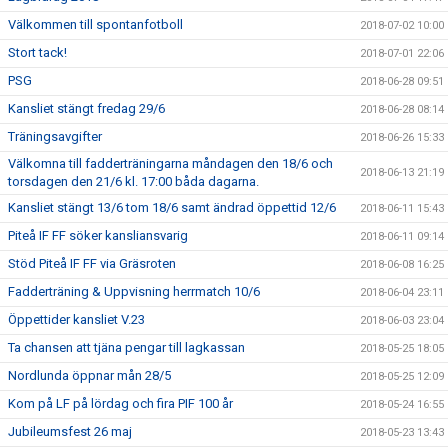
Välkommen till spontanfotboll
2018-07-02 10:00
Stort tack!
2018-07-01 22:06
PSG
2018-06-28 09:51
Kansliet stängt fredag 29/6
2018-06-28 08:14
Träningsavgifter
2018-06-26 15:33
Välkomna till fadderträningarna måndagen den 18/6 och
2018-06-13 21:19
torsdagen den 21/6 kl. 17:00 båda dagarna.
Kansliet stängt 13/6 tom 18/6 samt ändrad öppettid 12/6
2018-06-11 15:43
Piteå IF FF söker kansliansvarig
2018-06-11 09:14
Stöd Piteå IF FF via Gräsroten
2018-06-08 16:25
Fadderträning & Uppvisning herrmatch 10/6
2018-06-04 23:11
Öppettider kansliet V.23
2018-06-03 23:04
Ta chansen att tjäna pengar till lagkassan
2018-05-25 18:05
Nordlunda öppnar mån 28/5
2018-05-25 12:09
Kom på LF på lördag och fira PIF 100 år
2018-05-24 16:55
Jubileumsfest 26 maj
2018-05-23 13:43