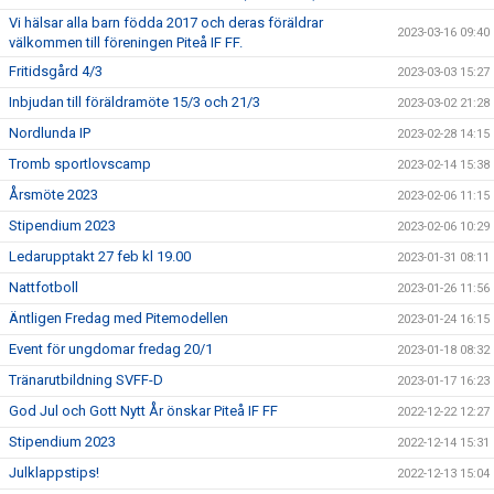
Vi hälsar alla barn födda 2017 och deras föräldrar
2023-03-16 09:40
välkommen till föreningen Piteå IF FF.
Fritidsgård 4/3
2023-03-03 15:27
Inbjudan till föräldramöte 15/3 och 21/3
2023-03-02 21:28
Nordlunda IP
2023-02-28 14:15
Tromb sportlovscamp
2023-02-14 15:38
Årsmöte 2023
2023-02-06 11:15
Stipendium 2023
2023-02-06 10:29
Ledarupptakt 27 feb kl 19.00
2023-01-31 08:11
Nattfotboll
2023-01-26 11:56
Äntligen Fredag med Pitemodellen
2023-01-24 16:15
Event för ungdomar fredag 20/1
2023-01-18 08:32
Tränarutbildning SVFF-D
2023-01-17 16:23
God Jul och Gott Nytt År önskar Piteå IF FF
2022-12-22 12:27
Stipendium 2023
2022-12-14 15:31
Julklappstips!
2022-12-13 15:04