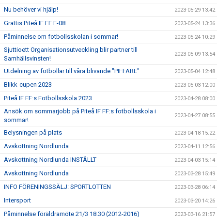
Nu behöver vi hjälp!
2023-05-29 13:42
Grattis Piteå IF FF F-08
2023-05-24 13:36
Påminnelse om fotbollsskolan i sommar!
2023-05-24 10:29
Sjuttioett Organisationsutveckling blir partner till
2023-05-09 13:54
Samhällsvinsten!
Utdelning av fotbollar till våra blivande "PIFFARE"
2023-05-04 12:48
Blikk-cupen 2023
2023-05-03 12:00
Piteå IF FF:s Fotbollsskola 2023
2023-04-28 08:00
Ansök om sommarjobb på Piteå IF FF:s fotbollsskola i
2023-04-27 08:55
sommar!
Belysningen på plats
2023-04-18 15:22
Avskottning Nordlunda
2023-04-11 12:56
Avskottning Nordlunda INSTÄLLT
2023-04-03 15:14
Avskottning Nordlunda
2023-03-28 15:49
INFO FÖRENINGSSÄLJ: SPORTLOTTEN
2023-03-28 06:14
Intersport
2023-03-20 14:26
Påminnelse föräldramöte 21/3 18.30 (2012-2016)
2023-03-16 21:57