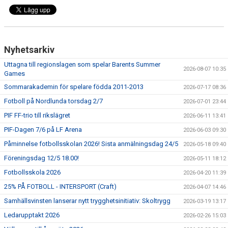
Nyhetsarkiv
Uttagna till regionslagen som spelar Barents Summer
2026-08-07 10:35
Games
Sommarakademin för spelare födda 2011-2013
2026-07-17 08:36
Fotboll på Nordlunda torsdag 2/7
2026-07-01 23:44
PIF FF-trio till rikslägret
2026-06-11 13:41
PIF-Dagen 7/6 på LF Arena
2026-06-03 09:30
Påminnelse fotbollsskolan 2026! Sista anmälningsdag 24/5
2026-05-18 09:40
Föreningsdag 12/5 18.00!
2026-05-11 18:12
Fotbollsskola 2026
2026-04-20 11:39
25% PÅ FOTBOLL - INTERSPORT (Craft)
2026-04-07 14:46
Samhällsvinsten lanserar nytt trygghetsinitiativ: Skoltrygg
2026-03-19 13:17
Ledarupptakt 2026
2026-02-26 15:03