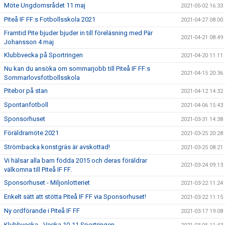
Möte Ungdomsrådet 11 maj
2021-05-02 16:33
Piteå IF FF:s Fotbollsskola 2021
2021-04-27 08:00
Framtid Pite bjuder bjuder in till föreläsning med Pär
2021-04-21 08:49
Johansson 4 maj
Klubbvecka på Sportringen
2021-04-20 11:11
Nu kan du ansöka om sommarjobb till Piteå IF FF:s
2021-04-15 20:36
Sommarlovsfotbollsskola
Pitebor på stan
2021-04-12 14:32
Spontanfotboll
2021-04-06 15:43
Sponsorhuset
2021-03-31 14:38
Föräldramöte 2021
2021-03-25 20:28
Strömbacka konstgräs är avskottad!
2021-03-25 08:21
Vi hälsar alla barn födda 2015 och deras föräldrar
2021-03-24 09:13
välkomna till Piteå IF FF.
Sponsorhuset - Miljonlotteriet
2021-03-22 11:24
Enkelt sätt att stötta Piteå IF FF via Sponsorhuset!
2021-03-22 11:15
Ny ordförande i Piteå IF FF
2021-03-17 19:08
Klubbvecka - Vecka 10-11 Sportringen