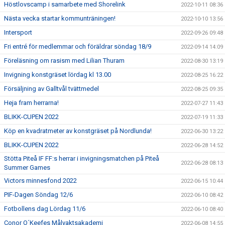
Höstlovscamp i samarbete med Shorelink
2022-10-11 08:36
Nästa vecka startar kommunträningen!
2022-10-10 13:56
Intersport
2022-09-26 09:48
Fri entré för medlemmar och föräldrar söndag 18/9
2022-09-14 14:09
Föreläsning om rasism med Lilian Thuram
2022-08-30 13:19
Invigning konstgräset lördag kl 13.00
2022-08-25 16:22
Försäljning av Galltvål tvättmedel
2022-08-25 09:35
Heja fram herrarna!
2022-07-27 11:43
BLIKK-CUPEN 2022
2022-07-19 11:33
Köp en kvadratmeter av konstgräset på Nordlunda!
2022-06-30 13:22
BLIKK-CUPEN 2022
2022-06-28 14:52
Stötta Piteå IF FF:s herrar i invigningsmatchen på Piteå
2022-06-28 08:13
Summer Games
Victors minnesfond 2022
2022-06-15 10:44
PIF-Dagen Söndag 12/6
2022-06-10 08:42
Fotbollens dag Lördag 11/6
2022-06-10 08:40
Conor O´Keefes Målvaktsakademi
2022-06-08 14:55