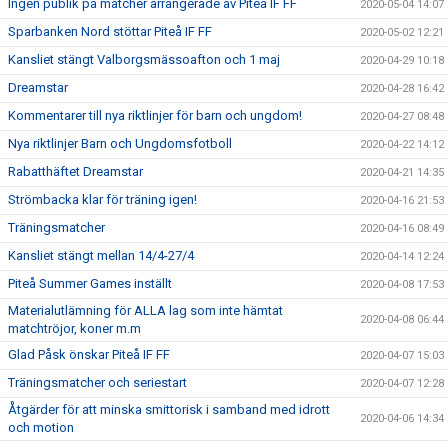
Ingen publik på matcher arrangerade av Piteå IF FF
2020-05-04 14:07
Sparbanken Nord stöttar Piteå IF FF
2020-05-02 12:21
Kansliet stängt Valborgsmässoafton och 1 maj
2020-04-29 10:18
Dreamstar
2020-04-28 16:42
Kommentarer till nya riktlinjer för barn och ungdom!
2020-04-27 08:48
Nya riktlinjer Barn och Ungdomsfotboll
2020-04-22 14:12
Rabatthäftet Dreamstar
2020-04-21 14:35
Strömbacka klar för träning igen!
2020-04-16 21:53
Träningsmatcher
2020-04-16 08:49
Kansliet stängt mellan 14/4-27/4
2020-04-14 12:24
Piteå Summer Games inställt
2020-04-08 17:53
Materialutlämning för ALLA lag som inte hämtat
2020-04-08 06:44
matchtröjor, koner m.m
Glad Påsk önskar Piteå IF FF
2020-04-07 15:03
Träningsmatcher och seriestart
2020-04-07 12:28
Åtgärder för att minska smittorisk i samband med idrott
2020-04-06 14:34
och motion