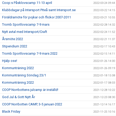
Coop:s Påsklovscamp 11-13 april
2022-03-24 09:44
Klubbdagar på Intersport Piteå samt Intersport.se
2022-03-22 14:15
Föräldramöte för pojkar och flickor 2007-2011
2022-03-21 10:55
Tromb Sportlovscamp 7-9 mars
2022-02-28 14:32
Nytt avtal med Intersport/Craft
2022-02-24 11:52
Årsmöte 2022
2022-02-21 11:37
Stipendium 2022
2022-02-17 10:43
Tromb Sportlovscamp 7-9 mars 2022
2022-02-15 14:11
Hjälp oss!
2022-01-26 14:00
Kommunträning 2022
2022-01-26 09:19
Kommunträning Söndag 23/1
2022-01-18 15:08
Kommunträning 2022
2022-01-17 08:03
COOP Norrbottens julcamp är inställd!
2021-12-28 10:22
God Jul & Gott Nytt År
2021-12-23 08:30
COOP Norrbotten CAMP, 3-5 januari-2022
2021-12-14 16:17
Black Friday
2021-11-25 10:16