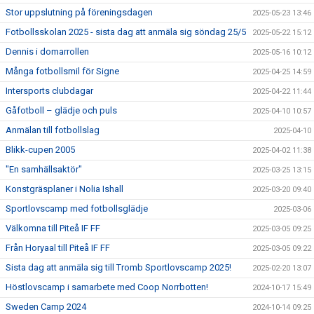
Stor uppslutning på föreningsdagen
2025-05-23 13:46
Fotbollsskolan 2025 - sista dag att anmäla sig söndag 25/5
2025-05-22 15:12
Dennis i domarrollen
2025-05-16 10:12
Många fotbollsmil för Signe
2025-04-25 14:59
Intersports clubdagar
2025-04-22 11:44
Gåfotboll – glädje och puls
2025-04-10 10:57
Anmälan till fotbollslag
2025-04-10
Blikk-cupen 2005
2025-04-02 11:38
"En samhällsaktör"
2025-03-25 13:15
Konstgräsplaner i Nolia Ishall
2025-03-20 09:40
Sportlovscamp med fotbollsglädje
2025-03-06
Välkomna till Piteå IF FF
2025-03-05 09:25
Från Horyaal till Piteå IF FF
2025-03-05 09:22
Sista dag att anmäla sig till Tromb Sportlovscamp 2025!
2025-02-20 13:07
Höstlovscamp i samarbete med Coop Norrbotten!
2024-10-17 15:49
Sweden Camp 2024
2024-10-14 09:25