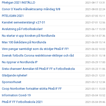
Piteligan 2021 INSTÄLLD
2021-08-17 13:31
Conor O´Keefe målvaktscamp måndag 9/8
2021-08-03 22:24
PITELIGAN 2021
2021-07-05 15:11
Kansliet semesterstängt v.27-31
2021-07-01 12:56
Avslutning på Fotbollsskolan!
2021-06-17 15:59
Nu startar vi upp kiosken på Nordlunda
2021-06-14 07:36
Max 100 åskådare på Nordlunda
2021-06-09 15:14
Vinn pengar samtidigt som du stödjer Piteå IF FF!
2021-06-02 14:02
Svensk fotbolls Corona restriktioner-riktlinjer och råd
2021-05-31 15:18
Nu öppnar vi Nordlunda IP
2021-05-29 17:00
Sista chansen! Anmälan till Piteå IF FF:s Fotbollsskola
2021-05-23 11:06
Glädjande nyheter!
2021-05-21 12:51
Sponsorhuset
2021-05-12 12:34
Coop Norrbotten fortsätter stötta Piteå IF FF
2021-05-11 15:03
Information Covid-19
2021-05-04 10:52
Piteå IF FF Fotbollsskola 2021
2021-05-04 09:46