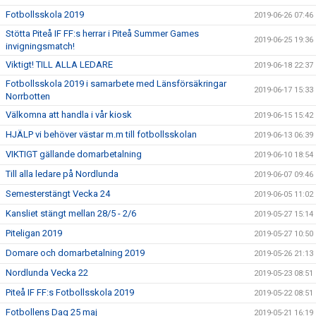
Fotbollsskola 2019
2019-06-26 07:46
Stötta Piteå IF FF:s herrar i Piteå Summer Games
2019-06-25 19:36
invigningsmatch!
Viktigt! TILL ALLA LEDARE
2019-06-18 22:37
Fotbollsskola 2019 i samarbete med Länsförsäkringar
2019-06-17 15:33
Norrbotten
Välkomna att handla i vår kiosk
2019-06-15 15:42
HJÄLP vi behöver västar m.m till fotbollsskolan
2019-06-13 06:39
VIKTIGT gällande domarbetalning
2019-06-10 18:54
Till alla ledare på Nordlunda
2019-06-07 09:46
Semesterstängt Vecka 24
2019-06-05 11:02
Kansliet stängt mellan 28/5 - 2/6
2019-05-27 15:14
Piteligan 2019
2019-05-27 10:50
Domare och domarbetalning 2019
2019-05-26 21:13
Nordlunda Vecka 22
2019-05-23 08:51
Piteå IF FF:s Fotbollsskola 2019
2019-05-22 08:51
Fotbollens Dag 25 maj
2019-05-21 16:19