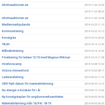
Idrottsauktionen.se
2019-11-26 14:03
2019-11-25 08:25
Idrottsauktionen.se
2019-11-20 10:48
Medlemserbjudande
2019-10-23 11:13
Kommunträning
2019-10-22 16:12
Konstgräs
2019-10-16 09:50
TACK!
2019-10-15 12:49
Målvaktsträning
2019-10-14 10:45
Föreläsning för ledare 12/10 med Magnus Wikman
2019-10-10 11:38
Höstlovscamp
2019-10-08 15:52
Victors minnesfond
2019-10-03 08:17
Ledaravslutning
2019-09-25 11:10
OBS! Nytt datum för materialinlämning
2019-09-23 12:19
Nu stänger vi kiosken för i år
2019-09-15 15:00
Ny konstgräsplan för ungdomsverksamheten
2019-09-05 09:56
Materialinlämning mån 16/9 kl. 18-19
2019-09-03 06:33