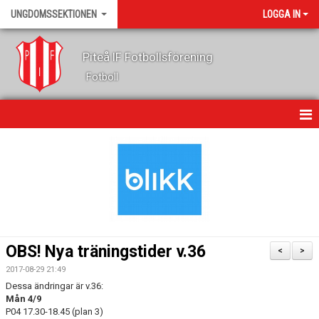
UNGDOMSSEKTIONEN
LOGGA IN
Piteå IF Fotbollsförening
Fotboll
HEM
KALENDER
NYHETER
OM OSS
OBS! Nya träningstider v.36
<
>
LEDARE
2017-08-29 21:49
Dessa ändringar är v.36:
Mån 4/9
FOTBOLLSSKOLA
P04 17.30-18.45 (plan 3)