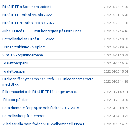
Piteå IF FF:s Sommarakademi
2022-06-08 14:20
Piteå IF FF Fotbollsskola 2022
2022-05-31 16:20
Piteå IF FF:s Fotbollsskola 2022
2022-05-25 11:00
Jubel i Piteå IF FF– nytt konstgräs på Nordlunda
2022-05-12 14:16
Fotbollsskolan Piteå IF FF 2022
2022-05-12 10:33
Tränarutbildning C-Diplom
2022-05-12 09:06
SCA:s Skogshinderbana
2022-05-11 10:29
Toalettpapper!!!
2022-04-26 16:06
Toalettpapper
2022-04-25 15:34
Piteligan får nytt namn när Piteå IF FF inleder samarbete
2022-04-22 14:18
med Blikk
Bilkompaniet och Piteå IF FF förlänger avtalet!
2022-04-21 09:04
-Pitebor på stan -
2022-04-20 13:30
Föräldramöte för pojkar och flickor 2012-2015
2022-04-13 08:59
Fotbollsskor på Intersport
2022-04-04 13:22
Vi hälsar alla barn födda 2016 välkomna till Piteå IF FF
2022-03-30 14:31