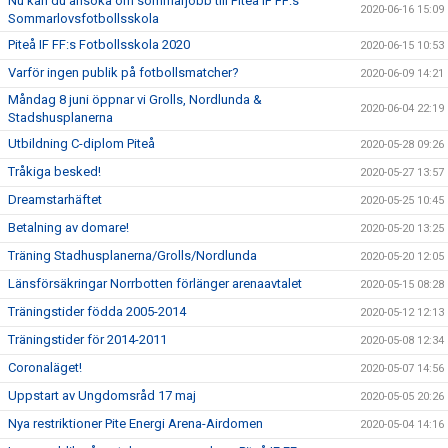
Nu kan du ansöka om sommarjobb till Piteå IF FF:s
2020-06-16 15:09
Sommarlovsfotbollsskola
Piteå IF FF:s Fotbollsskola 2020
2020-06-15 10:53
Varför ingen publik på fotbollsmatcher?
2020-06-09 14:21
Måndag 8 juni öppnar vi Grolls, Nordlunda &
2020-06-04 22:19
Stadshusplanerna
Utbildning C-diplom Piteå
2020-05-28 09:26
Tråkiga besked!
2020-05-27 13:57
Dreamstarhäftet
2020-05-25 10:45
Betalning av domare!
2020-05-20 13:25
Träning Stadhusplanerna/Grolls/Nordlunda
2020-05-20 12:05
Länsförsäkringar Norrbotten förlänger arenaavtalet
2020-05-15 08:28
Träningstider födda 2005-2014
2020-05-12 12:13
Träningstider för 2014-2011
2020-05-08 12:34
Coronaläget!
2020-05-07 14:56
Uppstart av Ungdomsråd 17 maj
2020-05-05 20:26
Nya restriktioner Pite Energi Arena-Airdomen
2020-05-04 14:16