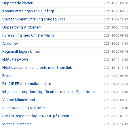
Upphittade kläder!
2021-11-10 09:00
Kommunträningen är nu i gång!
2021-11-08 08:55
Start för kommunträning söndag 7/11
2021-11-02 16:19
Uppsättning Airdomen!
2021-10-26 13:22
Föreläsning med Christer Malm
2021-10-25 09:12
Airdomen
2021-10-23 16:19
Regionalt läger i Umeå
2021-10-20 09:44
HJÄLP BEHÖVS!
2021-10-19 12:50
Höstlovscamp i samarbete med Shorelink
2021-10-11 13:24
Enkät
2021-09-30 08:30
Piteå IF FF välkomstkommitté
2021-09-27 13:03
Inbjudan till ungdomslag för att se matcher i Ettan Norra
2021-09-23 15:18
Victors Minnesfond
2021-09-23 08:25
Ledaravslutning 6 oktober
2021-09-15 14:18
SVFF:s Regionala läger 4-7/10 på Bosön
2021-09-15 07:52
Materialinlämning
2021-09-06 14:19