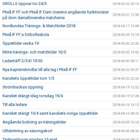
GROLLS öppnar tor 24/5
2018-05-22 20:10
Piteå IF FF och Piteå IF Dam överens angående funktionärer
2018-05-21 12:30
på dom damallsvenska matcherna
Nordlundas Tränings- & Matchtider 2018
2018-05-17 13:08
Piteå IF FF:s fotbollsskola
2018-05-09 15:18
Öppettider vecka 19
2018-05-06 22:26
Möte tränings- och matchtider 16/5
2018-05-02 19:00
Ledarträff 2/5 kl 19.30.
2018-04-30 08:11
Nya kaptensbindlar till alla lag i Piteå IF FF
2018-04-25 09:47
Kansliets öppettider tom 1/5
2018-04-22 22:26
Strömbackas öppning
2018-04-19 15:52
Kansliet stängt idag torsdag 19/4
2018-04-19 07:28
Till alla ledare
2018-04-16 14:12
Kansliet stängt 10/4 samt kansliets övriga öppettider
2018-04-10 08:25
Angående bokning av träningstider
2018-04-09 10:10
Uthämtning av säsongskort
2018-04-06 08:56
Tävlingsforum söndag 15 april
2018-04-06 08:15