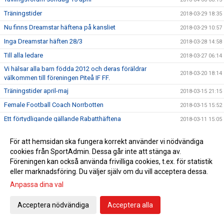
Träningstider
2018-03-29 18:35
Nu finns Dreamstar häftena på kansliet
2018-03-29 10:57
Inga Dreamstar häften 28/3
2018-03-28 14:58
Till alla ledare
2018-03-27 06:14
Vi hälsar alla barn födda 2012 och deras föräldrar
2018-03-20 18:14
välkommen till föreningen Piteå IF FF.
Träningstider april-maj
2018-03-15 21:15
Female Football Coach Norrbotten
2018-03-15 15:52
Ett förtydligande gällande Rabatthäftena
2018-03-11 15:05
Anmälan till ungdomsserier 2018
2018-03-04 21:01
För att hemsidan ska fungera korrekt använder vi nödvändiga
Årsmöte Piteå IF FF
2018-02-28 11:09
cookies från SportAdmin. Dessa går inte att stänga av.
Tromb Sportlovsskola
Föreningen kan också använda frivilliga cookies, t.ex. för statistik
2018-02-23 08:23
eller marknadsföring. Du väljer själv om du vill acceptera dessa.
Ansvarspersoner PSG
2018-02-19 19:57
Anpassa dina val
Viktiga datum för alla ledare
2018-02-18 18:07
Sportringen bjuder in till Klubbvecka!
2018-02-15 18:13
Acceptera nödvändiga
Acceptera alla
Vi hälsar alla barn födda 2012 och deras föräldrar
2018-02-14 22:12