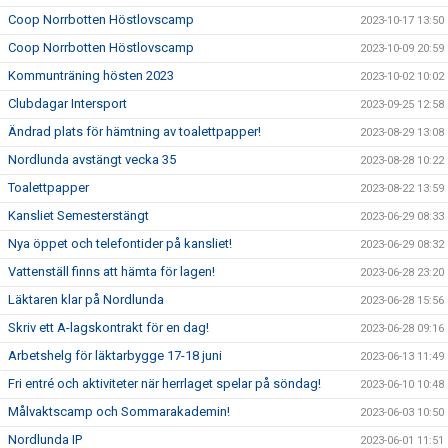
Coop Norrbotten Höstlovscamp
2023-10-17 13:50
Coop Norrbotten Höstlovscamp
2023-10-09 20:59
Kommunträning hösten 2023
2023-10-02 10:02
Clubdagar Intersport
2023-09-25 12:58
Ändrad plats för hämtning av toalettpapper!
2023-08-29 13:08
Nordlunda avstängt vecka 35
2023-08-28 10:22
Toalettpapper
2023-08-22 13:59
Kansliet Semesterstängt
2023-06-29 08:33
Nya öppet och telefontider på kansliet!
2023-06-29 08:32
Vattenställ finns att hämta för lagen!
2023-06-28 23:20
Läktaren klar på Nordlunda
2023-06-28 15:56
Skriv ett A-lagskontrakt för en dag!
2023-06-28 09:16
Arbetshelg för läktarbygge 17-18 juni
2023-06-13 11:49
Fri entré och aktiviteter när herrlaget spelar på söndag!
2023-06-10 10:48
Målvaktscamp och Sommarakademin!
2023-06-03 10:50
Nordlunda IP
2023-06-01 11:51