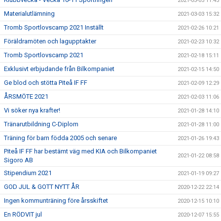
2021-03-05 11:43
Materialutlämning
2021-03-03 15:32
Tromb Sportlovscamp 2021 Inställt
2021-02-26 10:21
Föräldramöten och lagupptakter
2021-02-23 10:32
Tromb Sportlovscamp 2021
2021-02-18 15:11
Exklusivt erbjudande från Bilkompaniet
2021-02-15 14:50
Ge blod och stötta Piteå IF FF
2021-02-09 12:29
ÅRSMÖTE 2021
2021-02-03 11:06
Vi söker nya krafter!
2021-01-28 14:10
Tränarutbildning C-Diplom
2021-01-28 11:00
Träning för barn födda 2005 och senare
2021-01-26 19:43
Piteå IF FF har bestämt väg med KIA och Bilkompaniet
2021-01-22 08:58
Sigoro AB
Stipendium 2021
2021-01-19 09:27
GOD JUL & GOTT NYTT ÅR
2020-12-22 22:14
Ingen kommunträning före årsskiftet
2020-12-15 10:10
En RÖDVIT jul
2020-12-07 15:55