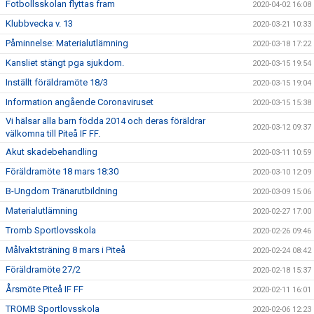
Fotbollsskolan flyttas fram
2020-04-02 16:08
Klubbvecka v. 13
2020-03-21 10:33
Påminnelse: Materialutlämning
2020-03-18 17:22
Kansliet stängt pga sjukdom.
2020-03-15 19:54
Inställt föräldramöte 18/3
2020-03-15 19:04
Information angående Coronaviruset
2020-03-15 15:38
Vi hälsar alla barn födda 2014 och deras föräldrar
2020-03-12 09:37
välkomna till Piteå IF FF.
Akut skadebehandling
2020-03-11 10:59
Föräldramöte 18 mars 18:30
2020-03-10 12:09
B-Ungdom Tränarutbildning
2020-03-09 15:06
Materialutlämning
2020-02-27 17:00
Tromb Sportlovsskola
2020-02-26 09:46
Målvaktsträning 8 mars i Piteå
2020-02-24 08:42
Föräldramöte 27/2
2020-02-18 15:37
Årsmöte Piteå IF FF
2020-02-11 16:01
TROMB Sportlovsskola
2020-02-06 12:23