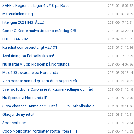
SVFF:s Regionala läger 4-7/10 på Bosön
2021-09-15 07:52
Materialinlämning
2021-09-06 14:19
Piteligan 2021 INSTÄLLD
2021-08-17 13:31
Conor O´Keefe målvaktscamp måndag 9/8
2021-08-03 22:24
PITELIGAN 2021
2021-07-05 15:11
Kansliet semesterstängt v.27-31
2021-07-01 12:56
Avslutning på Fotbollsskolan!
2021-06-17 15:59
Nu startar vi upp kiosken på Nordlunda
2021-06-14 07:36
Max 100 åskådare på Nordlunda
2021-06-09 15:14
Vinn pengar samtidigt som du stödjer Piteå IF FF!
2021-06-02 14:02
Svensk fotbolls Corona restriktioner-riktlinjer och råd
2021-05-31 15:18
Nu öppnar vi Nordlunda IP
2021-05-29 17:00
Sista chansen! Anmälan till Piteå IF FF:s Fotbollsskola
2021-05-23 11:06
Glädjande nyheter!
2021-05-21 12:51
Sponsorhuset
2021-05-12 12:34
Coop Norrbotten fortsätter stötta Piteå IF FF
2021-05-11 15:03