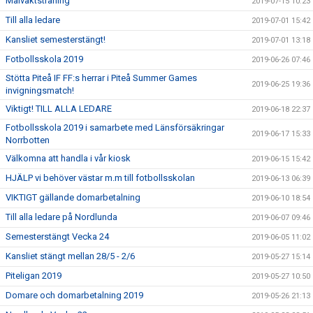
Målvaktsträning
2019-07-15 10:23
Till alla ledare
2019-07-01 15:42
Kansliet semesterstängt!
2019-07-01 13:18
Fotbollsskola 2019
2019-06-26 07:46
Stötta Piteå IF FF:s herrar i Piteå Summer Games
2019-06-25 19:36
invigningsmatch!
Viktigt! TILL ALLA LEDARE
2019-06-18 22:37
Fotbollsskola 2019 i samarbete med Länsförsäkringar
2019-06-17 15:33
Norrbotten
Välkomna att handla i vår kiosk
2019-06-15 15:42
HJÄLP vi behöver västar m.m till fotbollsskolan
2019-06-13 06:39
VIKTIGT gällande domarbetalning
2019-06-10 18:54
Till alla ledare på Nordlunda
2019-06-07 09:46
Semesterstängt Vecka 24
2019-06-05 11:02
Kansliet stängt mellan 28/5 - 2/6
2019-05-27 15:14
Piteligan 2019
2019-05-27 10:50
Domare och domarbetalning 2019
2019-05-26 21:13