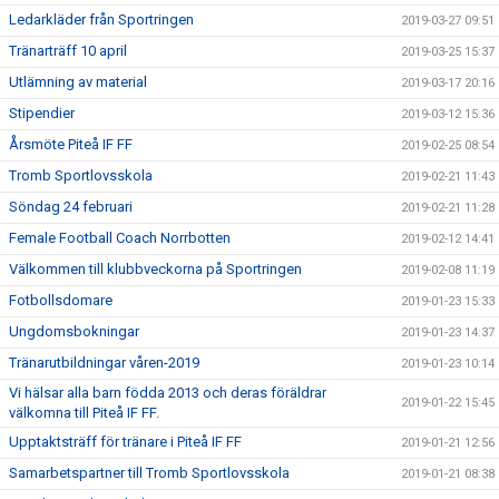
Ledarkläder från Sportringen
2019-03-27 09:51
Tränarträff 10 april
2019-03-25 15:37
Utlämning av material
2019-03-17 20:16
Stipendier
2019-03-12 15:36
Årsmöte Piteå IF FF
2019-02-25 08:54
Tromb Sportlovsskola
2019-02-21 11:43
Söndag 24 februari
2019-02-21 11:28
Female Football Coach Norrbotten
2019-02-12 14:41
Välkommen till klubbveckorna på Sportringen
2019-02-08 11:19
Fotbollsdomare
2019-01-23 15:33
Ungdomsbokningar
2019-01-23 14:37
Tränarutbildningar våren-2019
2019-01-23 10:14
Vi hälsar alla barn födda 2013 och deras föräldrar
2019-01-22 15:45
välkomna till Piteå IF FF.
Upptaktsträff för tränare i Piteå IF FF
2019-01-21 12:56
Samarbetspartner till Tromb Sportlovsskola
2019-01-21 08:38