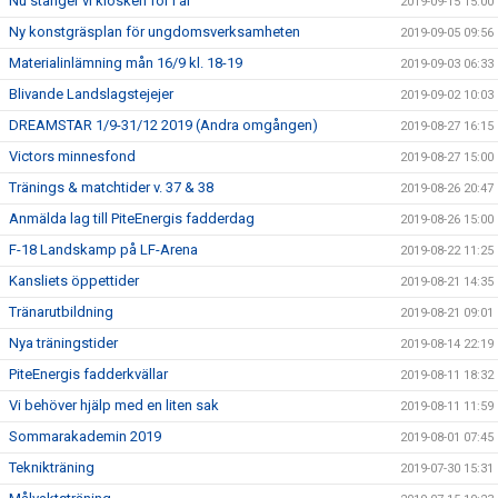
Nu stänger vi kiosken för i år
2019-09-15 15:00
Ny konstgräsplan för ungdomsverksamheten
2019-09-05 09:56
Materialinlämning mån 16/9 kl. 18-19
2019-09-03 06:33
Blivande Landslagstejejer
2019-09-02 10:03
DREAMSTAR 1/9-31/12 2019 (Andra omgången)
2019-08-27 16:15
Victors minnesfond
2019-08-27 15:00
Tränings & matchtider v. 37 & 38
2019-08-26 20:47
Anmälda lag till PiteEnergis fadderdag
2019-08-26 15:00
F-18 Landskamp på LF-Arena
2019-08-22 11:25
Kansliets öppettider
2019-08-21 14:35
Tränarutbildning
2019-08-21 09:01
Nya träningstider
2019-08-14 22:19
PiteEnergis fadderkvällar
2019-08-11 18:32
Vi behöver hjälp med en liten sak
2019-08-11 11:59
Sommarakademin 2019
2019-08-01 07:45
Teknikträning
2019-07-30 15:31