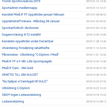
Tromb Sportlovsskola 2019
2019-01-16 13:40
Sportadmin medlemsapp
2019-01-14 10:27
Kansliet Piteå IF FF öppettider januari-februari
2019-01-08 08:52
Upptaktsträff tränare - Måndag 28 Januari
2019-01-04 09:02
Spontanfotboll i Airdomen
2019-01-03 15:33
Dagens träning 9/12 inställd
2018-12-09 14:00
Kansliets öppettider under December
2018-11-28 13:40
Utvärdering försäljning rabatthäfte
2018-11-12 22:05
Påminnelse - Utbildning "C-Diplom i Piteå"
2018-11-01 10:50
Piteå IF FF:s F-08 i Lilla Sportspegeln
2018-10-30 13:40
Piteå IF Dam - SM-Guld
2018-10-30 07:50
GRATTIS TILL SM-GULDET
2018-10-28 14:29
"Nu hjälper vi Damlaget till GULD"
2018-10-24 07:55
Utbildning C-Diplom
2018-10-22 14:22
OBS!!! Ingen Ledaravslutning
2018-10-18 14:02
Ledaravslutning
2018-10-16 08:12