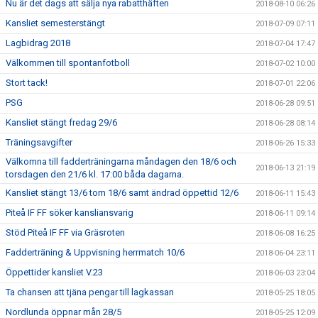
Nu är det dags att sälja nya rabatthäften
2018-08-10 06:26
Kansliet semesterstängt
2018-07-09 07:11
Lagbidrag 2018
2018-07-04 17:47
Välkommen till spontanfotboll
2018-07-02 10:00
Stort tack!
2018-07-01 22:06
PSG
2018-06-28 09:51
Kansliet stängt fredag 29/6
2018-06-28 08:14
Träningsavgifter
2018-06-26 15:33
Välkomna till fadderträningarna måndagen den 18/6 och
2018-06-13 21:19
torsdagen den 21/6 kl. 17:00 båda dagarna.
Kansliet stängt 13/6 tom 18/6 samt ändrad öppettid 12/6
2018-06-11 15:43
Piteå IF FF söker kansliansvarig
2018-06-11 09:14
Stöd Piteå IF FF via Gräsroten
2018-06-08 16:25
Fadderträning & Uppvisning herrmatch 10/6
2018-06-04 23:11
Öppettider kansliet V.23
2018-06-03 23:04
Ta chansen att tjäna pengar till lagkassan
2018-05-25 18:05
Nordlunda öppnar mån 28/5
2018-05-25 12:09