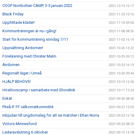
COOP Norrbotten CAMP, 3-5 januari-2022
2021-12-14 16:17
Black Friday
2021-11-25 10:16
Upphittade kläder!
2021-11-10 09:00
Kommunträningen är nu i gång!
2021-11-08 08:55
Start för kommunträning söndag 7/11
2021-11-02 16:19
Uppsättning Airdomen!
2021-10-26 13:22
Föreläsning med Christer Malm
2021-10-25 09:12
Airdomen
2021-10-23 16:19
Regionalt läger i Umeå
2021-10-20 09:44
HJÄLP BEHÖVS!
2021-10-19 12:50
Höstlovscamp i samarbete med Shorelink
2021-10-11 13:24
Enkät
2021-09-30 08:30
Piteå IF FF välkomstkommitté
2021-09-27 13:03
Inbjudan till ungdomslag för att se matcher i Ettan Norra
2021-09-23 15:18
Victors Minnesfond
2021-09-23 08:25
Ledaravslutning 6 oktober
2021-09-15 14:18