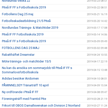
Nordlunda Vecka 22
2019-05-23 08:51
Piteå IF FF:s Fotbollsskola 2019
2019-05-22 08:51
Fotbollens Dag 25 maj
2019-05-21 16:19
Fotbollsskadeutbildning 21/5 Piteå
2019-05-20 14:42
Nordlundas Tränings- & Matchtider 2019
2019-05-17 17:08
Piteå IF FF Fotbollsskola 2019
2019-05-14 14:06
Piteå IF FF:s Fotbollsskola 2019
2019-05-09 09:49
FOTBOLLENS DAG 25 MAJ
2019-05-02 09:48
Rabatthäftet Dreamstar
2019-04-24 10:55
Möte tränings- och matchtider 15/5
2019-04-17 22:19
Nu kan du ansöka om sommarjobb till Piteå IF FF:s
2019-04-15 13:48
Sommarlovsfotbollsskola
Adidas besöker Airdomen
2019-04-10 08:01
PÅMINNELSE!!! Tränarträff 10 april
2019-04-09 15:04
Ny ordförande i Piteå IF FF
2019-04-08 09:47
Föreningsträff med Framtid Pite
2019-03-28 21:19
Frikort till OBOS Damallsvenskan och Division 2 Norrland
2019-03-27 11:24