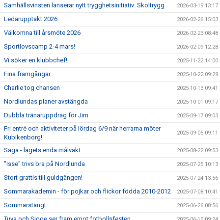
Samhällsvinsten lanserar nytt trygghetsinitiativ: Skoltrygg
2026-03-19 13:17
Ledarupptakt 2026
2026-02-26 15:03
Välkomna till årsmöte 2026
2026-02-23 08:48
Sportlovscamp 2-4 mars!
2026-02-09 12:28
Vi söker en klubbchef!
2025-11-22 14:00
Fina framgångar
2025-10-22 09:29
Charlie tog chansen
2025-10-13 09:41
Nordlundas planer avstängda
2025-10-01 09:17
Dubbla tränaruppdrag för Jim
2025-09-17 09:03
Fri entré och aktiviteter på lördag 6/9 när herrarna möter
2025-09-05 09:11
Kubikenborg!
Saga - lagets enda målvakt
2025-08-22 09:53
"Isse" trivs bra på Nordlunda
2025-07-25 10:13
Stort grattis till guldgängen!
2025-07-24 13:56
Sommarakademin - för pojkar och flickor födda 2010-2012
2025-07-08 10:41
Sommarstängt
2025-06-26 08:56
Tuva och Sigge ser fram emot fotbollsfesten
2025-06-19 09:24