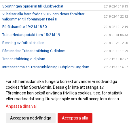
Sportringen bjuder in till Klubbvecka!
2018-02-15 18:13
Vi hälsar alla barn födda 2012 och deras föräldrar
2018-02-14 22:12
välkommen till föreningen Piteå IF FF.
Föräldramöte 19/2 kl.18.30
2018-02-12 12:19
Tränar/ledarupptakt tors 15/2 kl.19
2018-01-31 06:43
Resning av fotbollshallen
2018-01-26 12:00
Påminnelse Tränarutbildning C-diplom
2018-01-16 11:29
Tränarutbildning c-diplom.
2017-12-19 07:27
Intresseanmälan Tränarutbildning B-diplom Ungdom
2017-12-18 14:57
Ungdoms har anställt en föreningsutvecklare!
2017-11-29 22:02
För att hemsidan ska fungera korrekt använder vi nödvändiga
Stötta laget i ditt hjärta
2017-11-27 12:19
cookies från SportAdmin. Dessa går inte att stänga av.
Domarutbildningar 2018
2017-11-19 13:58
Föreningen kan också använda frivilliga cookies, t.ex. för statistik
eller marknadsföring. Du väljer själv om du vill acceptera dessa.
Ledaravslutning
2017-11-14 16:12
Anpassa dina val
Möjlighet till målvaktsträning
2017-11-06 15:45
Kommunträning 17/18
2017-11-03 13:41
Acceptera nödvändiga
Acceptera alla
Tränarutbildning C ungdom
2017-10-18 13:57