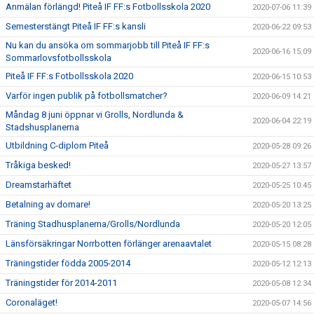
Anmälan förlängd! Piteå IF FF:s Fotbollsskola 2020
2020-07-06 11:39
Semesterstängt Piteå IF FF:s kansli
2020-06-22 09:53
Nu kan du ansöka om sommarjobb till Piteå IF FF:s
2020-06-16 15:09
Sommarlovsfotbollsskola
Piteå IF FF:s Fotbollsskola 2020
2020-06-15 10:53
Varför ingen publik på fotbollsmatcher?
2020-06-09 14:21
Måndag 8 juni öppnar vi Grolls, Nordlunda &
2020-06-04 22:19
Stadshusplanerna
Utbildning C-diplom Piteå
2020-05-28 09:26
Tråkiga besked!
2020-05-27 13:57
Dreamstarhäftet
2020-05-25 10:45
Betalning av domare!
2020-05-20 13:25
Träning Stadhusplanerna/Grolls/Nordlunda
2020-05-20 12:05
Länsförsäkringar Norrbotten förlänger arenaavtalet
2020-05-15 08:28
Träningstider födda 2005-2014
2020-05-12 12:13
Träningstider för 2014-2011
2020-05-08 12:34
Coronaläget!
2020-05-07 14:56