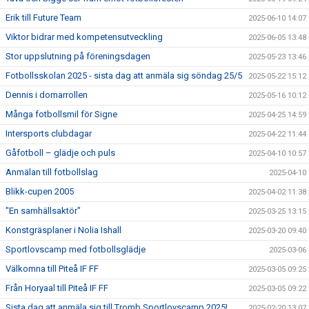
Erik till Future Team
2025-06-10 14:07
Viktor bidrar med kompetensutveckling
2025-06-05 13:48
Stor uppslutning på föreningsdagen
2025-05-23 13:46
Fotbollsskolan 2025 - sista dag att anmäla sig söndag 25/5
2025-05-22 15:12
Dennis i domarrollen
2025-05-16 10:12
Många fotbollsmil för Signe
2025-04-25 14:59
Intersports clubdagar
2025-04-22 11:44
Gåfotboll – glädje och puls
2025-04-10 10:57
Anmälan till fotbollslag
2025-04-10
Blikk-cupen 2005
2025-04-02 11:38
"En samhällsaktör"
2025-03-25 13:15
Konstgräsplaner i Nolia Ishall
2025-03-20 09:40
Sportlovscamp med fotbollsglädje
2025-03-06
Välkomna till Piteå IF FF
2025-03-05 09:25
Från Horyaal till Piteå IF FF
2025-03-05 09:22
Sista dag att anmäla sig till Tromb Sportlovscamp 2025!
2025-02-20 13:07