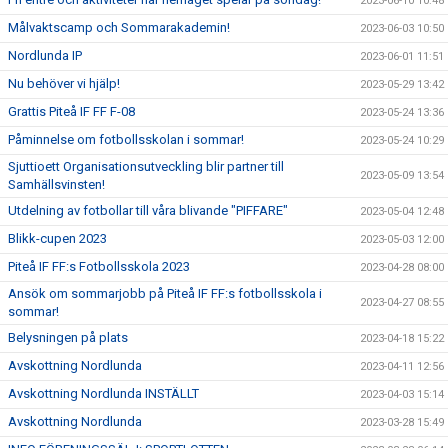
2023-06-10 10:48
Målvaktscamp och Sommarakademin!
2023-06-03 10:50
Nordlunda IP
2023-06-01 11:51
Nu behöver vi hjälp!
2023-05-29 13:42
Grattis Piteå IF FF F-08
2023-05-24 13:36
Påminnelse om fotbollsskolan i sommar!
2023-05-24 10:29
Sjuttioett Organisationsutveckling blir partner till
2023-05-09 13:54
Samhällsvinsten!
Utdelning av fotbollar till våra blivande "PIFFARE"
2023-05-04 12:48
Blikk-cupen 2023
2023-05-03 12:00
Piteå IF FF:s Fotbollsskola 2023
2023-04-28 08:00
Ansök om sommarjobb på Piteå IF FF:s fotbollsskola i
2023-04-27 08:55
sommar!
Belysningen på plats
2023-04-18 15:22
Avskottning Nordlunda
2023-04-11 12:56
Avskottning Nordlunda INSTÄLLT
2023-04-03 15:14
Avskottning Nordlunda
2023-03-28 15:49