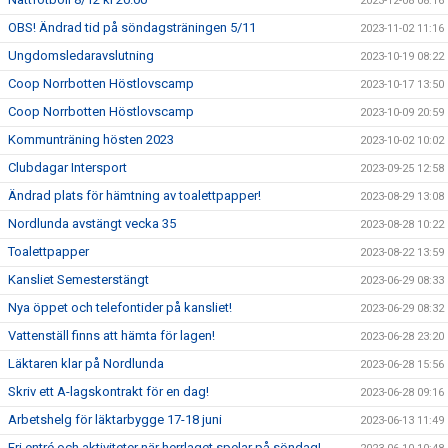
2023-12-08 08:16
OBS! Ändrad tid på söndagsträningen 5/11
2023-11-02 11:16
Ungdomsledaravslutning
2023-10-19 08:22
Coop Norrbotten Höstlovscamp
2023-10-17 13:50
Coop Norrbotten Höstlovscamp
2023-10-09 20:59
Kommunträning hösten 2023
2023-10-02 10:02
Clubdagar Intersport
2023-09-25 12:58
Ändrad plats för hämtning av toalettpapper!
2023-08-29 13:08
Nordlunda avstängt vecka 35
2023-08-28 10:22
Toalettpapper
2023-08-22 13:59
Kansliet Semesterstängt
2023-06-29 08:33
Nya öppet och telefontider på kansliet!
2023-06-29 08:32
Vattenställ finns att hämta för lagen!
2023-06-28 23:20
Läktaren klar på Nordlunda
2023-06-28 15:56
Skriv ett A-lagskontrakt för en dag!
2023-06-28 09:16
Arbetshelg för läktarbygge 17-18 juni
2023-06-13 11:49
Fri entré och aktiviteter när herrlaget spelar på söndag!