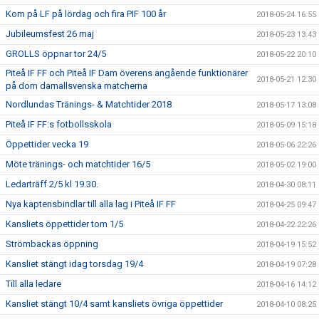
Kom på LF på lördag och fira PIF 100 år
2018-05-24 16:55
Jubileumsfest 26 maj
2018-05-23 13:43
GROLLS öppnar tor 24/5
2018-05-22 20:10
Piteå IF FF och Piteå IF Dam överens angående funktionärer
2018-05-21 12:30
på dom damallsvenska matcherna
Nordlundas Tränings- & Matchtider 2018
2018-05-17 13:08
Piteå IF FF:s fotbollsskola
2018-05-09 15:18
Öppettider vecka 19
2018-05-06 22:26
Möte tränings- och matchtider 16/5
2018-05-02 19:00
Ledarträff 2/5 kl 19.30.
2018-04-30 08:11
Nya kaptensbindlar till alla lag i Piteå IF FF
2018-04-25 09:47
Kansliets öppettider tom 1/5
2018-04-22 22:26
Strömbackas öppning
2018-04-19 15:52
Kansliet stängt idag torsdag 19/4
2018-04-19 07:28
Till alla ledare
2018-04-16 14:12
Kansliet stängt 10/4 samt kansliets övriga öppettider
2018-04-10 08:25