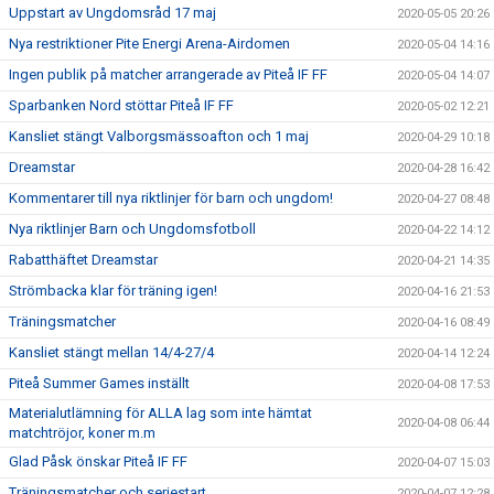
Uppstart av Ungdomsråd 17 maj
2020-05-05 20:26
Nya restriktioner Pite Energi Arena-Airdomen
2020-05-04 14:16
Ingen publik på matcher arrangerade av Piteå IF FF
2020-05-04 14:07
Sparbanken Nord stöttar Piteå IF FF
2020-05-02 12:21
Kansliet stängt Valborgsmässoafton och 1 maj
2020-04-29 10:18
Dreamstar
2020-04-28 16:42
Kommentarer till nya riktlinjer för barn och ungdom!
2020-04-27 08:48
Nya riktlinjer Barn och Ungdomsfotboll
2020-04-22 14:12
Rabatthäftet Dreamstar
2020-04-21 14:35
Strömbacka klar för träning igen!
2020-04-16 21:53
Träningsmatcher
2020-04-16 08:49
Kansliet stängt mellan 14/4-27/4
2020-04-14 12:24
Piteå Summer Games inställt
2020-04-08 17:53
Materialutlämning för ALLA lag som inte hämtat
2020-04-08 06:44
matchtröjor, koner m.m
Glad Påsk önskar Piteå IF FF
2020-04-07 15:03
Träningsmatcher och seriestart
2020-04-07 12:28