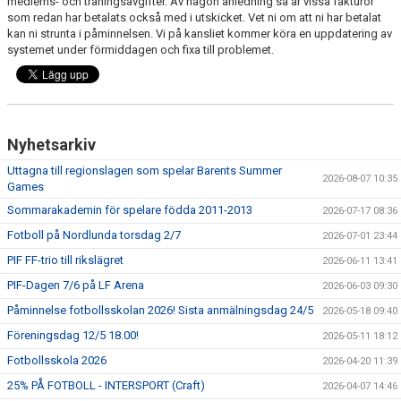
medlems- och träningsavgifter. Av någon anledning så är vissa fakturor
KONTAKT
som redan har betalats också med i utskicket. Vet ni om att ni har betalat
kan ni strunta i påminnelsen. Vi på kansliet kommer köra en uppdatering av
systemet under förmiddagen och fixa till problemet.
DOKUMENT / RIKTLINJER / UTBILDNING
Nyhetsarkiv
Uttagna till regionslagen som spelar Barents Summer
2026-08-07 10:35
Games
Sommarakademin för spelare födda 2011-2013
2026-07-17 08:36
Fotboll på Nordlunda torsdag 2/7
2026-07-01 23:44
PIF FF-trio till rikslägret
2026-06-11 13:41
PIF-Dagen 7/6 på LF Arena
2026-06-03 09:30
Påminnelse fotbollsskolan 2026! Sista anmälningsdag 24/5
2026-05-18 09:40
Föreningsdag 12/5 18.00!
2026-05-11 18:12
Fotbollsskola 2026
2026-04-20 11:39
25% PÅ FOTBOLL - INTERSPORT (Craft)
2026-04-07 14:46