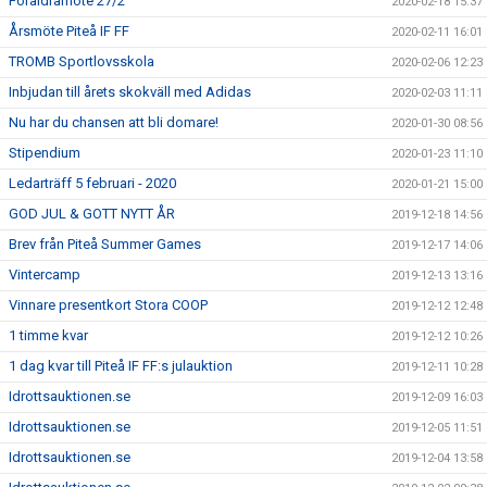
Föräldramöte 27/2
2020-02-18 15:37
Årsmöte Piteå IF FF
2020-02-11 16:01
TROMB Sportlovsskola
2020-02-06 12:23
Inbjudan till årets skokväll med Adidas
2020-02-03 11:11
Nu har du chansen att bli domare!
2020-01-30 08:56
Stipendium
2020-01-23 11:10
Ledarträff 5 februari - 2020
2020-01-21 15:00
GOD JUL & GOTT NYTT ÅR
2019-12-18 14:56
Brev från Piteå Summer Games
2019-12-17 14:06
Vintercamp
2019-12-13 13:16
Vinnare presentkort Stora COOP
2019-12-12 12:48
1 timme kvar
2019-12-12 10:26
1 dag kvar till Piteå IF FF:s julauktion
2019-12-11 10:28
Idrottsauktionen.se
2019-12-09 16:03
Idrottsauktionen.se
2019-12-05 11:51
Idrottsauktionen.se
2019-12-04 13:58