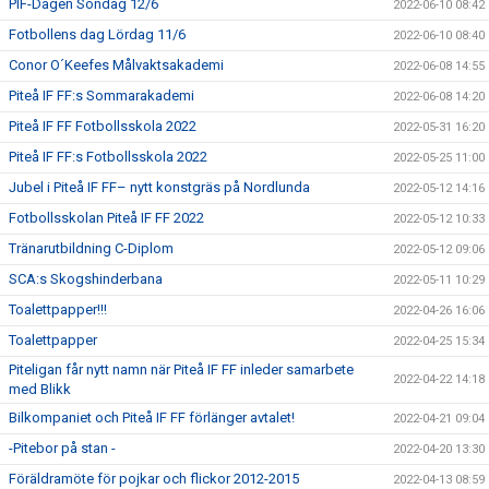
PIF-Dagen Söndag 12/6
2022-06-10 08:42
Fotbollens dag Lördag 11/6
2022-06-10 08:40
Conor O´Keefes Målvaktsakademi
2022-06-08 14:55
Piteå IF FF:s Sommarakademi
2022-06-08 14:20
Piteå IF FF Fotbollsskola 2022
2022-05-31 16:20
Piteå IF FF:s Fotbollsskola 2022
2022-05-25 11:00
Jubel i Piteå IF FF– nytt konstgräs på Nordlunda
2022-05-12 14:16
Fotbollsskolan Piteå IF FF 2022
2022-05-12 10:33
Tränarutbildning C-Diplom
2022-05-12 09:06
SCA:s Skogshinderbana
2022-05-11 10:29
Toalettpapper!!!
2022-04-26 16:06
Toalettpapper
2022-04-25 15:34
Piteligan får nytt namn när Piteå IF FF inleder samarbete
2022-04-22 14:18
med Blikk
Bilkompaniet och Piteå IF FF förlänger avtalet!
2022-04-21 09:04
-Pitebor på stan -
2022-04-20 13:30
Föräldramöte för pojkar och flickor 2012-2015
2022-04-13 08:59