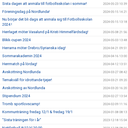
Sista dagen att anmäla till fotbollsskolan i sommar!
2024-05-23 10:39
Föreningsdag på Nordlunda!
2024-05-15 14:21
Nu börjar det bli dags att anmäla sig till Fotbollsskolan
2024-05-15 13:18
2024 !
Herrlaget möter Vasalund på Kristi Himmelfärdsdag!
2024-05-08 21:56
Blikk-cupen 2024
2024-05-03 13:48
Herrarna möter Örebro/Syrianska idag!
2024-04-21 09:51
Sommarakademin 2024
2024-04-16 13:00
Herrmatch på lördag!
2024-04-12 13:51
Avskottning Nordlunda
2024-03-27 08:42
Temakväll för idrottande tjejer!
2024-03-21 09:20
Avskottning av Nordlunda
2024-03-20 16:20
Stipendium 2024
2024-02-27 13:54
Tromb sportlovscamp!
2024-02-09 11:16
Kommunträning fredag 12/1 & fredag 19/1
2024-01-08 08:13
"Sista träningen för i år"
2023-12-18 15:04
Nattfotboll 8/12 kl 20.00