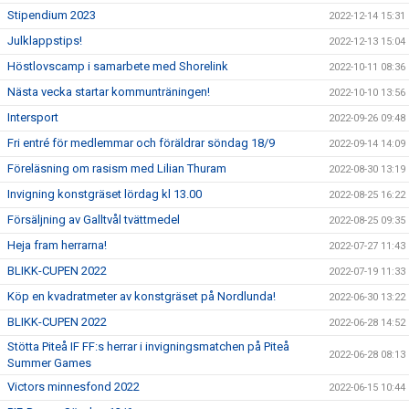
Stipendium 2023
2022-12-14 15:31
Julklappstips!
2022-12-13 15:04
Höstlovscamp i samarbete med Shorelink
2022-10-11 08:36
Nästa vecka startar kommunträningen!
2022-10-10 13:56
Intersport
2022-09-26 09:48
Fri entré för medlemmar och föräldrar söndag 18/9
2022-09-14 14:09
Föreläsning om rasism med Lilian Thuram
2022-08-30 13:19
Invigning konstgräset lördag kl 13.00
2022-08-25 16:22
Försäljning av Galltvål tvättmedel
2022-08-25 09:35
Heja fram herrarna!
2022-07-27 11:43
BLIKK-CUPEN 2022
2022-07-19 11:33
Köp en kvadratmeter av konstgräset på Nordlunda!
2022-06-30 13:22
BLIKK-CUPEN 2022
2022-06-28 14:52
Stötta Piteå IF FF:s herrar i invigningsmatchen på Piteå
2022-06-28 08:13
Summer Games
Victors minnesfond 2022
2022-06-15 10:44