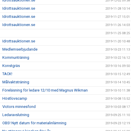
Idrottsauktionen.se
2019-12-02 09:38
Idrottsauktionen.se
2019-11-28 10:14
Idrottsauktionen.se
2019-11-27 15:01
Idrottsauktionen.se
2019-11-26 14:03
2019-11-25 08:25
Idrottsauktionen.se
2019-11-20 10:48
Medlemserbjudande
2019-10-23 11:13
Kommunträning
2019-10-22 16:12
Konstgräs
2019-10-16 09:50
TACK!
2019-10-15 12:49
Målvaktsträning
2019-10-14 10:45
Föreläsning för ledare 12/10 med Magnus Wikman
2019-10-10 11:38
Höstlovscamp
2019-10-08 15:52
Victors minnesfond
2019-10-03 08:17
Ledaravslutning
2019-09-25 11:10
OBS! Nytt datum för materialinlämning
2019-09-23 12:19