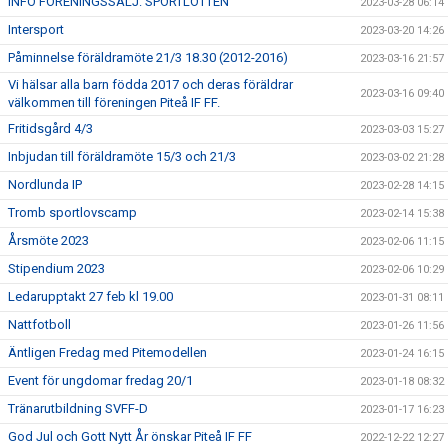
INFO FÖRENINGSSÄLJ: SPORTLOTTEN
2023-03-28 06:14
Intersport
2023-03-20 14:26
Påminnelse föräldramöte 21/3 18.30 (2012-2016)
2023-03-16 21:57
Vi hälsar alla barn födda 2017 och deras föräldrar
2023-03-16 09:40
välkommen till föreningen Piteå IF FF.
Fritidsgård 4/3
2023-03-03 15:27
Inbjudan till föräldramöte 15/3 och 21/3
2023-03-02 21:28
Nordlunda IP
2023-02-28 14:15
Tromb sportlovscamp
2023-02-14 15:38
Årsmöte 2023
2023-02-06 11:15
Stipendium 2023
2023-02-06 10:29
Ledarupptakt 27 feb kl 19.00
2023-01-31 08:11
Nattfotboll
2023-01-26 11:56
Äntligen Fredag med Pitemodellen
2023-01-24 16:15
Event för ungdomar fredag 20/1
2023-01-18 08:32
Tränarutbildning SVFF-D
2023-01-17 16:23
God Jul och Gott Nytt År önskar Piteå IF FF
2022-12-22 12:27