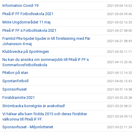
Information Covid-19
2021-05-04 10:52
Piteå IF FF Fotbollsskola 2021
2021-05-04 09:46
Möte Ungdomsrådet 11 maj
2021-05-02 16:33
Piteå IF FF:s Fotbollsskola 2021
2021-04-27 08:00
Framtid Pite bjuder bjuder in till föreläsning med Pär
2021-04-21 08:49
Johansson 4 maj
Klubbvecka på Sportringen
2021-04-20 11:11
Nu kan du ansöka om sommarjobb till Piteå IF FF:s
2021-04-15 20:36
Sommarlovsfotbollsskola
Pitebor på stan
2021-04-12 14:32
Spontanfotboll
2021-04-06 15:43
Sponsorhuset
2021-03-31 14:38
Föräldramöte 2021
2021-03-25 20:28
Strömbacka konstgräs är avskottad!
2021-03-25 08:21
Vi hälsar alla barn födda 2015 och deras föräldrar
2021-03-24 09:13
välkomna till Piteå IF FF.
Sponsorhuset - Miljonlotteriet
2021-03-22 11:24