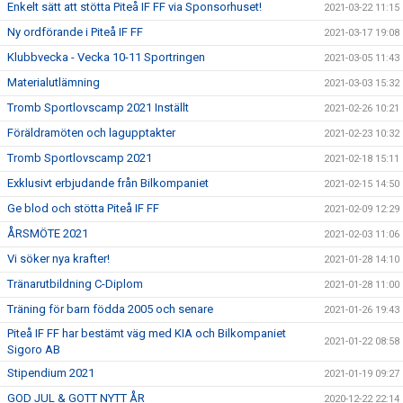
Enkelt sätt att stötta Piteå IF FF via Sponsorhuset!
2021-03-22 11:15
Ny ordförande i Piteå IF FF
2021-03-17 19:08
Klubbvecka - Vecka 10-11 Sportringen
2021-03-05 11:43
Materialutlämning
2021-03-03 15:32
Tromb Sportlovscamp 2021 Inställt
2021-02-26 10:21
Föräldramöten och lagupptakter
2021-02-23 10:32
Tromb Sportlovscamp 2021
2021-02-18 15:11
Exklusivt erbjudande från Bilkompaniet
2021-02-15 14:50
Ge blod och stötta Piteå IF FF
2021-02-09 12:29
ÅRSMÖTE 2021
2021-02-03 11:06
Vi söker nya krafter!
2021-01-28 14:10
Tränarutbildning C-Diplom
2021-01-28 11:00
Träning för barn födda 2005 och senare
2021-01-26 19:43
Piteå IF FF har bestämt väg med KIA och Bilkompaniet
2021-01-22 08:58
Sigoro AB
Stipendium 2021
2021-01-19 09:27
GOD JUL & GOTT NYTT ÅR
2020-12-22 22:14