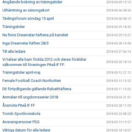
Angående bokning av träningstider
2018-04-09 10:10
Uthämtning av säsongskort
2018-04-06 08:56
Tävlingsforum söndag 15 april
2018-04-06 08:15
Träningstider
2018-03-29 18:35
Nu finns Dreamstar häftena på kansliet
2018-03-29 10:57
Inga Dreamstar häften 28/3
2018-03-28 14:58
Till alla ledare
2018-03-27 06:14
Vi hälsar alla barn födda 2012 och deras föräldrar
2018-03-20 18:14
välkommen till föreningen Piteå IF FF.
Träningstider april-maj
2018-03-15 21:15
Female Football Coach Norrbotten
2018-03-15 15:52
Ett förtydligande gällande Rabatthäftena
2018-03-11 15:05
Anmälan till ungdomsserier 2018
2018-03-04 21:01
Årsmöte Piteå IF FF
2018-02-28 11:09
Tromb Sportlovsskola
2018-02-23 08:23
Ansvarspersoner PSG
2018-02-19 19:57
Viktiga datum för alla ledare
2018-02-18 18:07