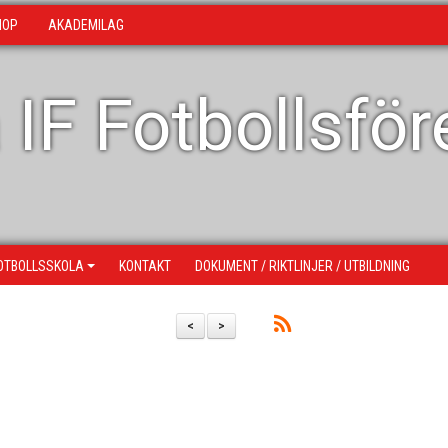
HOP
AKADEMILAG
 IF Fotbollsfö
OTBOLLSSKOLA
KONTAKT
DOKUMENT / RIKTLINJER / UTBILDNING
<
>