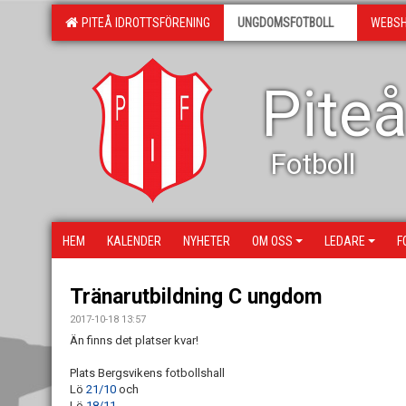
PITEÅ IDROTTSFÖRENING
UNGDOMSFOTBOLL
WEBS
Piteå
Fotboll
HEM
KALENDER
NYHETER
OM OSS
LEDARE
F
Tränarutbildning C ungdom
2017-10-18 13:57
Än finns det platser kvar!
Plats Bergsvikens fotbollshall
Lö
21/10
och
Lö
18/11