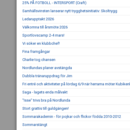
25% PÅ FOTBOLL - INTERSPORT (Craft)
Samhällsvinsten lanserar nytt trygghetsinitiativ: Skoltrygg
Ledarupptakt 2026
Välkomna till årsmöte 2026
Sportlovscamp 2-4 mars!
Vi söker en klubbchef!
Fina framgångar
Charlie tog chansen
Nordlundas planer avstängda
Dubbla tränaruppdrag för Jim
Fri entré och aktiviteter på lördag 6/9 när herrarna möter Kubike
Saga - lagets enda målvakt
"Isse" trivs bra på Nordlunda
Stort grattis till guldgängen!
Sommarakademin - för pojkar och flickor födda 2010-2012
Sommarstängt