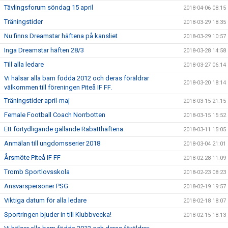
Tävlingsforum söndag 15 april
2018-04-06 08:15
Träningstider
2018-03-29 18:35
Nu finns Dreamstar häftena på kansliet
2018-03-29 10:57
Inga Dreamstar häften 28/3
2018-03-28 14:58
Till alla ledare
2018-03-27 06:14
Vi hälsar alla barn födda 2012 och deras föräldrar
2018-03-20 18:14
välkommen till föreningen Piteå IF FF.
Träningstider april-maj
2018-03-15 21:15
Female Football Coach Norrbotten
2018-03-15 15:52
Ett förtydligande gällande Rabatthäftena
2018-03-11 15:05
Anmälan till ungdomsserier 2018
2018-03-04 21:01
Årsmöte Piteå IF FF
2018-02-28 11:09
Tromb Sportlovsskola
2018-02-23 08:23
Ansvarspersoner PSG
2018-02-19 19:57
Viktiga datum för alla ledare
2018-02-18 18:07
Sportringen bjuder in till Klubbvecka!
2018-02-15 18:13