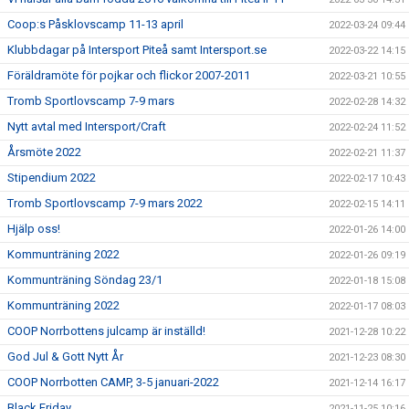
Coop:s Påsklovscamp 11-13 april
2022-03-24 09:44
Klubbdagar på Intersport Piteå samt Intersport.se
2022-03-22 14:15
Föräldramöte för pojkar och flickor 2007-2011
2022-03-21 10:55
Tromb Sportlovscamp 7-9 mars
2022-02-28 14:32
Nytt avtal med Intersport/Craft
2022-02-24 11:52
Årsmöte 2022
2022-02-21 11:37
Stipendium 2022
2022-02-17 10:43
Tromb Sportlovscamp 7-9 mars 2022
2022-02-15 14:11
Hjälp oss!
2022-01-26 14:00
Kommunträning 2022
2022-01-26 09:19
Kommunträning Söndag 23/1
2022-01-18 15:08
Kommunträning 2022
2022-01-17 08:03
COOP Norrbottens julcamp är inställd!
2021-12-28 10:22
God Jul & Gott Nytt År
2021-12-23 08:30
COOP Norrbotten CAMP, 3-5 januari-2022
2021-12-14 16:17
Black Friday
2021-11-25 10:16