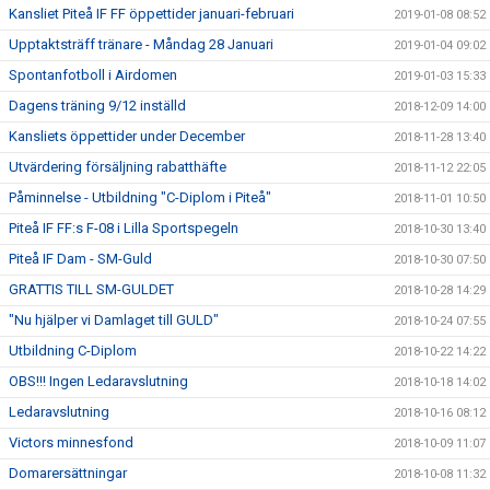
Kansliet Piteå IF FF öppettider januari-februari
2019-01-08 08:52
Upptaktsträff tränare - Måndag 28 Januari
2019-01-04 09:02
Spontanfotboll i Airdomen
2019-01-03 15:33
Dagens träning 9/12 inställd
2018-12-09 14:00
Kansliets öppettider under December
2018-11-28 13:40
Utvärdering försäljning rabatthäfte
2018-11-12 22:05
Påminnelse - Utbildning "C-Diplom i Piteå"
2018-11-01 10:50
Piteå IF FF:s F-08 i Lilla Sportspegeln
2018-10-30 13:40
Piteå IF Dam - SM-Guld
2018-10-30 07:50
GRATTIS TILL SM-GULDET
2018-10-28 14:29
"Nu hjälper vi Damlaget till GULD"
2018-10-24 07:55
Utbildning C-Diplom
2018-10-22 14:22
OBS!!! Ingen Ledaravslutning
2018-10-18 14:02
Ledaravslutning
2018-10-16 08:12
Victors minnesfond
2018-10-09 11:07
Domarersättningar
2018-10-08 11:32