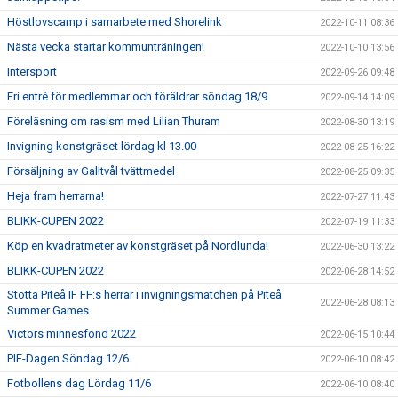
Höstlovscamp i samarbete med Shorelink
2022-10-11 08:36
Nästa vecka startar kommunträningen!
2022-10-10 13:56
Intersport
2022-09-26 09:48
Fri entré för medlemmar och föräldrar söndag 18/9
2022-09-14 14:09
Föreläsning om rasism med Lilian Thuram
2022-08-30 13:19
Invigning konstgräset lördag kl 13.00
2022-08-25 16:22
Försäljning av Galltvål tvättmedel
2022-08-25 09:35
Heja fram herrarna!
2022-07-27 11:43
BLIKK-CUPEN 2022
2022-07-19 11:33
Köp en kvadratmeter av konstgräset på Nordlunda!
2022-06-30 13:22
BLIKK-CUPEN 2022
2022-06-28 14:52
Stötta Piteå IF FF:s herrar i invigningsmatchen på Piteå
2022-06-28 08:13
Summer Games
Victors minnesfond 2022
2022-06-15 10:44
PIF-Dagen Söndag 12/6
2022-06-10 08:42
Fotbollens dag Lördag 11/6
2022-06-10 08:40