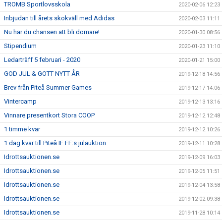
TROMB Sportlovsskola
2020-02-06 12:23
Inbjudan till årets skokväll med Adidas
2020-02-03 11:11
Nu har du chansen att bli domare!
2020-01-30 08:56
Stipendium
2020-01-23 11:10
Ledarträff 5 februari - 2020
2020-01-21 15:00
GOD JUL & GOTT NYTT ÅR
2019-12-18 14:56
Brev från Piteå Summer Games
2019-12-17 14:06
Vintercamp
2019-12-13 13:16
Vinnare presentkort Stora COOP
2019-12-12 12:48
1 timme kvar
2019-12-12 10:26
1 dag kvar till Piteå IF FF:s julauktion
2019-12-11 10:28
Idrottsauktionen.se
2019-12-09 16:03
Idrottsauktionen.se
2019-12-05 11:51
Idrottsauktionen.se
2019-12-04 13:58
Idrottsauktionen.se
2019-12-02 09:38
Idrottsauktionen.se
2019-11-28 10:14