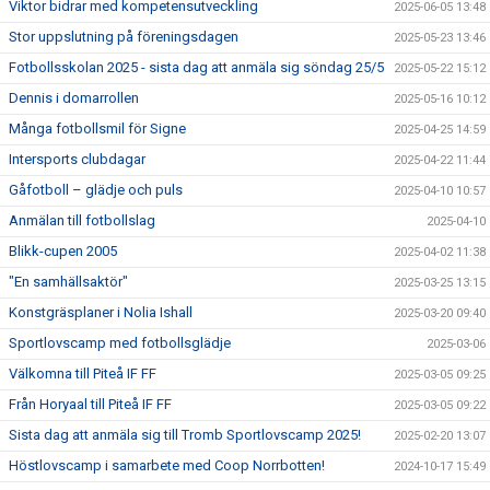
Viktor bidrar med kompetensutveckling
2025-06-05 13:48
Stor uppslutning på föreningsdagen
2025-05-23 13:46
Fotbollsskolan 2025 - sista dag att anmäla sig söndag 25/5
2025-05-22 15:12
Dennis i domarrollen
2025-05-16 10:12
Många fotbollsmil för Signe
2025-04-25 14:59
Intersports clubdagar
2025-04-22 11:44
Gåfotboll – glädje och puls
2025-04-10 10:57
Anmälan till fotbollslag
2025-04-10
Blikk-cupen 2005
2025-04-02 11:38
"En samhällsaktör"
2025-03-25 13:15
Konstgräsplaner i Nolia Ishall
2025-03-20 09:40
Sportlovscamp med fotbollsglädje
2025-03-06
Välkomna till Piteå IF FF
2025-03-05 09:25
Från Horyaal till Piteå IF FF
2025-03-05 09:22
Sista dag att anmäla sig till Tromb Sportlovscamp 2025!
2025-02-20 13:07
Höstlovscamp i samarbete med Coop Norrbotten!
2024-10-17 15:49