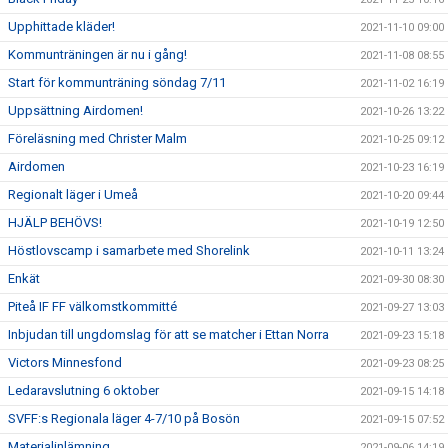
Upphittade kläder!
2021-11-10 09:00
Kommunträningen är nu i gång!
2021-11-08 08:55
Start för kommunträning söndag 7/11
2021-11-02 16:19
Uppsättning Airdomen!
2021-10-26 13:22
Föreläsning med Christer Malm
2021-10-25 09:12
Airdomen
2021-10-23 16:19
Regionalt läger i Umeå
2021-10-20 09:44
HJÄLP BEHÖVS!
2021-10-19 12:50
Höstlovscamp i samarbete med Shorelink
2021-10-11 13:24
Enkät
2021-09-30 08:30
Piteå IF FF välkomstkommitté
2021-09-27 13:03
Inbjudan till ungdomslag för att se matcher i Ettan Norra
2021-09-23 15:18
Victors Minnesfond
2021-09-23 08:25
Ledaravslutning 6 oktober
2021-09-15 14:18
SVFF:s Regionala läger 4-7/10 på Bosön
2021-09-15 07:52
Materialinlämning
2021-09-06 14:19