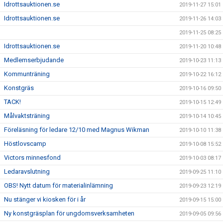
Idrottsauktionen.se
2019-11-27 15:01
Idrottsauktionen.se
2019-11-26 14:03
2019-11-25 08:25
Idrottsauktionen.se
2019-11-20 10:48
Medlemserbjudande
2019-10-23 11:13
Kommunträning
2019-10-22 16:12
Konstgräs
2019-10-16 09:50
TACK!
2019-10-15 12:49
Målvaktsträning
2019-10-14 10:45
Föreläsning för ledare 12/10 med Magnus Wikman
2019-10-10 11:38
Höstlovscamp
2019-10-08 15:52
Victors minnesfond
2019-10-03 08:17
Ledaravslutning
2019-09-25 11:10
OBS! Nytt datum för materialinlämning
2019-09-23 12:19
Nu stänger vi kiosken för i år
2019-09-15 15:00
Ny konstgräsplan för ungdomsverksamheten
2019-09-05 09:56