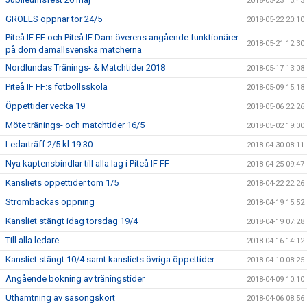
2018-05-23 13:43
GROLLS öppnar tor 24/5
2018-05-22 20:10
Piteå IF FF och Piteå IF Dam överens angående funktionärer
2018-05-21 12:30
på dom damallsvenska matcherna
Nordlundas Tränings- & Matchtider 2018
2018-05-17 13:08
Piteå IF FF:s fotbollsskola
2018-05-09 15:18
Öppettider vecka 19
2018-05-06 22:26
Möte tränings- och matchtider 16/5
2018-05-02 19:00
Ledarträff 2/5 kl 19.30.
2018-04-30 08:11
Nya kaptensbindlar till alla lag i Piteå IF FF
2018-04-25 09:47
Kansliets öppettider tom 1/5
2018-04-22 22:26
Strömbackas öppning
2018-04-19 15:52
Kansliet stängt idag torsdag 19/4
2018-04-19 07:28
Till alla ledare
2018-04-16 14:12
Kansliet stängt 10/4 samt kansliets övriga öppettider
2018-04-10 08:25
Angående bokning av träningstider
2018-04-09 10:10
Uthämtning av säsongskort
2018-04-06 08:56