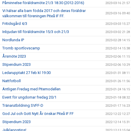
Påminnelse föräldramöte 21/3 18.30 (2012-2016)
2023-03-16 21:57
Vi hälsar alla barn födda 2017 och deras föräldrar
2023-03-16 09:40
välkommen till föreningen Piteå IF FF.
Fritidsgård 4/3
2023-03-03 15:27
Inbjudan till föräldramöte 15/3 och 21/3
2023-03-02 21:28
Nordlunda IP
2023-02-28 14:15
Tromb sportlovscamp
2023-02-14 15:38
Årsmöte 2023
2023-02-06 11:15
Stipendium 2023
2023-02-06 10:29
Ledarupptakt 27 feb kl 19.00
2023-01-31 08:11
Nattfotboll
2023-01-26 11:56
Äntligen Fredag med Pitemodellen
2023-01-24 16:15
Event för ungdomar fredag 20/1
2023-01-18 08:32
Tränarutbildning SVFF-D
2023-01-17 16:23
God Jul och Gott Nytt År önskar Piteå IF FF
2022-12-22 12:27
Stipendium 2023
2022-12-14 15:31
Julklappstips!
2022-12-13 15:04