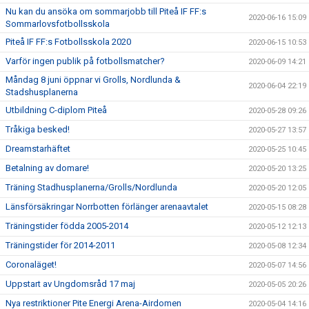
Nu kan du ansöka om sommarjobb till Piteå IF FF:s
2020-06-16 15:09
Sommarlovsfotbollsskola
Piteå IF FF:s Fotbollsskola 2020
2020-06-15 10:53
Varför ingen publik på fotbollsmatcher?
2020-06-09 14:21
Måndag 8 juni öppnar vi Grolls, Nordlunda &
2020-06-04 22:19
Stadshusplanerna
Utbildning C-diplom Piteå
2020-05-28 09:26
Tråkiga besked!
2020-05-27 13:57
Dreamstarhäftet
2020-05-25 10:45
Betalning av domare!
2020-05-20 13:25
Träning Stadhusplanerna/Grolls/Nordlunda
2020-05-20 12:05
Länsförsäkringar Norrbotten förlänger arenaavtalet
2020-05-15 08:28
Träningstider födda 2005-2014
2020-05-12 12:13
Träningstider för 2014-2011
2020-05-08 12:34
Coronaläget!
2020-05-07 14:56
Uppstart av Ungdomsråd 17 maj
2020-05-05 20:26
Nya restriktioner Pite Energi Arena-Airdomen
2020-05-04 14:16