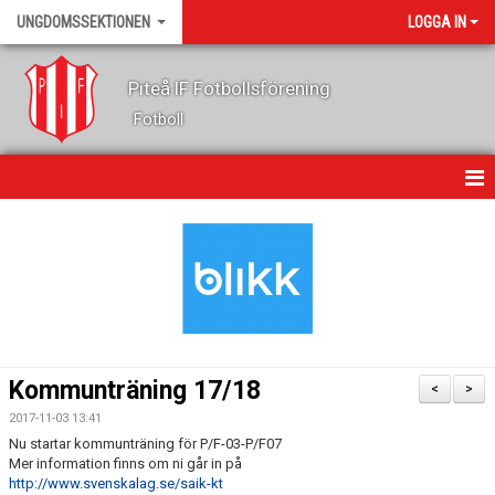
UNGDOMSSEKTIONEN
LOGGA IN
Piteå IF Fotbollsförening
Fotboll
HEM
KALENDER
NYHETER
OM OSS
Kommunträning 17/18
<
>
LEDARE
2017-11-03 13:41
Nu startar kommunträning för P/F-03-P/F07
Mer information finns om ni går in på
FOTBOLLSSKOLA
http://www.svenskalag.se/saik-kt