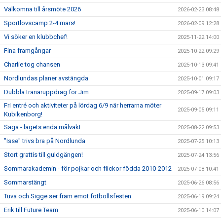
Välkomna till årsmöte 2026
2026-02-23 08:48
Sportlovscamp 2-4 mars!
2026-02-09 12:28
Vi söker en klubbchef!
2025-11-22 14:00
Fina framgångar
2025-10-22 09:29
Charlie tog chansen
2025-10-13 09:41
Nordlundas planer avstängda
2025-10-01 09:17
Dubbla tränaruppdrag för Jim
2025-09-17 09:03
Fri entré och aktiviteter på lördag 6/9 när herrarna möter
2025-09-05 09:11
Kubikenborg!
Saga - lagets enda målvakt
2025-08-22 09:53
"Isse" trivs bra på Nordlunda
2025-07-25 10:13
Stort grattis till guldgängen!
2025-07-24 13:56
Sommarakademin - för pojkar och flickor födda 2010-2012
2025-07-08 10:41
Sommarstängt
2025-06-26 08:56
Tuva och Sigge ser fram emot fotbollsfesten
2025-06-19 09:24
Erik till Future Team
2025-06-10 14:07