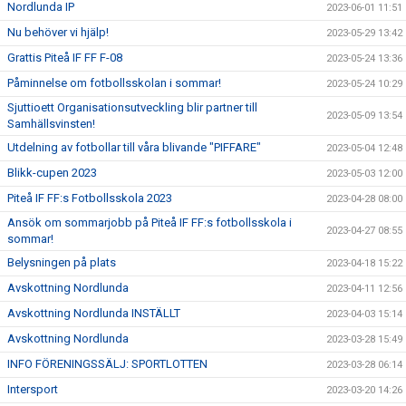
Nordlunda IP
2023-06-01 11:51
Nu behöver vi hjälp!
2023-05-29 13:42
Grattis Piteå IF FF F-08
2023-05-24 13:36
Påminnelse om fotbollsskolan i sommar!
2023-05-24 10:29
Sjuttioett Organisationsutveckling blir partner till
2023-05-09 13:54
Samhällsvinsten!
Utdelning av fotbollar till våra blivande "PIFFARE"
2023-05-04 12:48
Blikk-cupen 2023
2023-05-03 12:00
Piteå IF FF:s Fotbollsskola 2023
2023-04-28 08:00
Ansök om sommarjobb på Piteå IF FF:s fotbollsskola i
2023-04-27 08:55
sommar!
Belysningen på plats
2023-04-18 15:22
Avskottning Nordlunda
2023-04-11 12:56
Avskottning Nordlunda INSTÄLLT
2023-04-03 15:14
Avskottning Nordlunda
2023-03-28 15:49
INFO FÖRENINGSSÄLJ: SPORTLOTTEN
2023-03-28 06:14
Intersport
2023-03-20 14:26