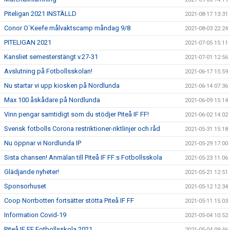
Piteligan 2021 INSTÄLLD
2021-08-17 13:31
Conor O´Keefe målvaktscamp måndag 9/8
2021-08-03 22:24
PITELIGAN 2021
2021-07-05 15:11
Kansliet semesterstängt v.27-31
2021-07-01 12:56
Avslutning på Fotbollsskolan!
2021-06-17 15:59
Nu startar vi upp kiosken på Nordlunda
2021-06-14 07:36
Max 100 åskådare på Nordlunda
2021-06-09 15:14
Vinn pengar samtidigt som du stödjer Piteå IF FF!
2021-06-02 14:02
Svensk fotbolls Corona restriktioner-riktlinjer och råd
2021-05-31 15:18
Nu öppnar vi Nordlunda IP
2021-05-29 17:00
Sista chansen! Anmälan till Piteå IF FF:s Fotbollsskola
2021-05-23 11:06
Glädjande nyheter!
2021-05-21 12:51
Sponsorhuset
2021-05-12 12:34
Coop Norrbotten fortsätter stötta Piteå IF FF
2021-05-11 15:03
Information Covid-19
2021-05-04 10:52
Piteå IF FF Fotbollsskola 2021
2021-05-04 09:46