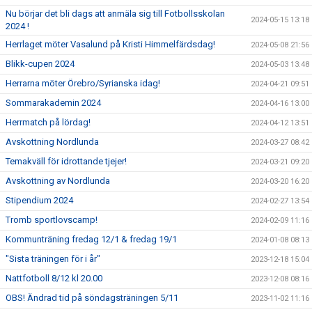
Nu börjar det bli dags att anmäla sig till Fotbollsskolan
2024-05-15 13:18
2024 !
Herrlaget möter Vasalund på Kristi Himmelfärdsdag!
2024-05-08 21:56
Blikk-cupen 2024
2024-05-03 13:48
Herrarna möter Örebro/Syrianska idag!
2024-04-21 09:51
Sommarakademin 2024
2024-04-16 13:00
Herrmatch på lördag!
2024-04-12 13:51
Avskottning Nordlunda
2024-03-27 08:42
Temakväll för idrottande tjejer!
2024-03-21 09:20
Avskottning av Nordlunda
2024-03-20 16:20
Stipendium 2024
2024-02-27 13:54
Tromb sportlovscamp!
2024-02-09 11:16
Kommunträning fredag 12/1 & fredag 19/1
2024-01-08 08:13
"Sista träningen för i år"
2023-12-18 15:04
Nattfotboll 8/12 kl 20.00
2023-12-08 08:16
OBS! Ändrad tid på söndagsträningen 5/11
2023-11-02 11:16