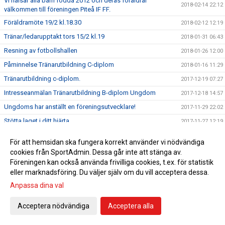
Vi hälsar alla barn födda 2012 och deras föräldrar
2018-02-14 22:12
välkommen till föreningen Piteå IF FF.
Föräldramöte 19/2 kl.18.30
2018-02-12 12:19
Tränar/ledarupptakt tors 15/2 kl.19
2018-01-31 06:43
Resning av fotbollshallen
2018-01-26 12:00
Påminnelse Tränarutbildning C-diplom
2018-01-16 11:29
Tränarutbildning c-diplom.
2017-12-19 07:27
Intresseanmälan Tränarutbildning B-diplom Ungdom
2017-12-18 14:57
Ungdoms har anställt en föreningsutvecklare!
2017-11-29 22:02
Stötta laget i ditt hjärta
2017-11-27 12:19
Domarutbildningar 2018
2017-11-19 13:58
För att hemsidan ska fungera korrekt använder vi nödvändiga
Ledaravslutning
2017-11-14 16:12
cookies från SportAdmin. Dessa går inte att stänga av.
Föreningen kan också använda frivilliga cookies, t.ex. för statistik
Möjlighet till målvaktsträning
2017-11-06 15:45
eller marknadsföring. Du väljer själv om du vill acceptera dessa.
Kommunträning 17/18
2017-11-03 13:41
Anpassa dina val
Tränarutbildning C ungdom
2017-10-18 13:57
PSG bjuder in till informationsträff
Acceptera nödvändiga
Acceptera alla
2017-10-17 14:50
Kostnadsfri föreläsning med Maria Rydqvist om idrott,
2017-10-12 09:03