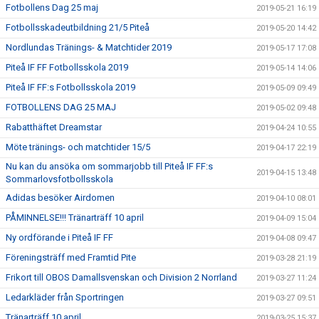
Fotbollens Dag 25 maj
2019-05-21 16:19
Fotbollsskadeutbildning 21/5 Piteå
2019-05-20 14:42
Nordlundas Tränings- & Matchtider 2019
2019-05-17 17:08
Piteå IF FF Fotbollsskola 2019
2019-05-14 14:06
Piteå IF FF:s Fotbollsskola 2019
2019-05-09 09:49
FOTBOLLENS DAG 25 MAJ
2019-05-02 09:48
Rabatthäftet Dreamstar
2019-04-24 10:55
Möte tränings- och matchtider 15/5
2019-04-17 22:19
Nu kan du ansöka om sommarjobb till Piteå IF FF:s
2019-04-15 13:48
Sommarlovsfotbollsskola
Adidas besöker Airdomen
2019-04-10 08:01
PÅMINNELSE!!! Tränarträff 10 april
2019-04-09 15:04
Ny ordförande i Piteå IF FF
2019-04-08 09:47
Föreningsträff med Framtid Pite
2019-03-28 21:19
Frikort till OBOS Damallsvenskan och Division 2 Norrland
2019-03-27 11:24
Ledarkläder från Sportringen
2019-03-27 09:51
Tränarträff 10 april
2019-03-25 15:37