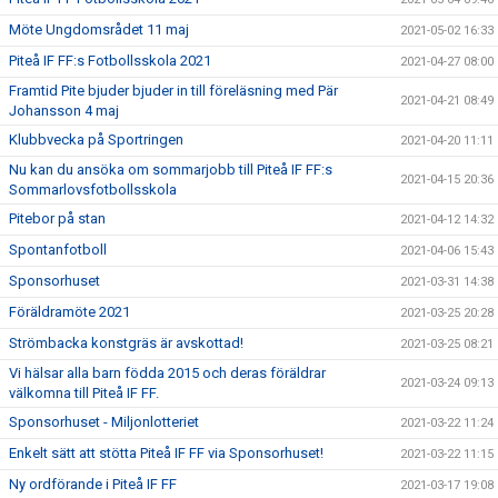
Möte Ungdomsrådet 11 maj
2021-05-02 16:33
Piteå IF FF:s Fotbollsskola 2021
2021-04-27 08:00
Framtid Pite bjuder bjuder in till föreläsning med Pär
2021-04-21 08:49
Johansson 4 maj
Klubbvecka på Sportringen
2021-04-20 11:11
Nu kan du ansöka om sommarjobb till Piteå IF FF:s
2021-04-15 20:36
Sommarlovsfotbollsskola
Pitebor på stan
2021-04-12 14:32
Spontanfotboll
2021-04-06 15:43
Sponsorhuset
2021-03-31 14:38
Föräldramöte 2021
2021-03-25 20:28
Strömbacka konstgräs är avskottad!
2021-03-25 08:21
Vi hälsar alla barn födda 2015 och deras föräldrar
2021-03-24 09:13
välkomna till Piteå IF FF.
Sponsorhuset - Miljonlotteriet
2021-03-22 11:24
Enkelt sätt att stötta Piteå IF FF via Sponsorhuset!
2021-03-22 11:15
Ny ordförande i Piteå IF FF
2021-03-17 19:08