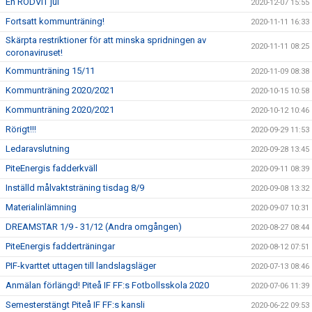
En RÖDVIT jul
2020-12-07 15:55
Fortsatt kommunträning!
2020-11-11 16:33
Skärpta restriktioner för att minska spridningen av
2020-11-11 08:25
coronaviruset!
Kommunträning 15/11
2020-11-09 08:38
Kommunträning 2020/2021
2020-10-15 10:58
Kommunträning 2020/2021
2020-10-12 10:46
Rörigt!!!
2020-09-29 11:53
Ledaravslutning
2020-09-28 13:45
PiteEnergis fadderkväll
2020-09-11 08:39
Inställd målvaktsträning tisdag 8/9
2020-09-08 13:32
Materialinlämning
2020-09-07 10:31
DREAMSTAR 1/9 - 31/12 (Andra omgången)
2020-08-27 08:44
PiteEnergis fadderträningar
2020-08-12 07:51
PIF-kvarttet uttagen till landslagsläger
2020-07-13 08:46
Anmälan förlängd! Piteå IF FF:s Fotbollsskola 2020
2020-07-06 11:39
Semesterstängt Piteå IF FF:s kansli
2020-06-22 09:53