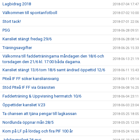
Lagbidrag 2018
2018-07-04 17:47
Välkommen till spontanfotboll
2018-07-02 10:00
Stort tack!
2018-07-01 22:06
PSG
2018-06-28 09:51
Kansliet stängt fredag 29/6
2018-06-28 08:14
Träningsavgifter
2018-06-26 15:33
Välkomna till fadderträningarna måndagen den 18/6 och
2018-06-13 21:19
torsdagen den 21/6 kl. 17:00 båda dagarna.
Kansliet stängt 13/6 tom 18/6 samt ändrad öppettid 12/6
2018-06-11 15:43
Piteå IF FF söker kansliansvarig
2018-06-11 09:14
Stöd Piteå IF FF via Gräsroten
2018-06-08 16:25
Fadderträning & Uppvisning herrmatch 10/6
2018-06-04 23:11
Öppettider kansliet V.23
2018-06-03 23:04
Ta chansen att tjäna pengar till lagkassan
2018-05-25 18:05
Nordlunda öppnar mån 28/5
2018-05-25 12:09
Kom på LF på lördag och fira PIF 100 år
2018-05-24 16:55
Jubileumsfest 26 maj