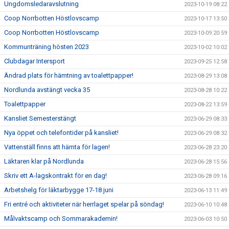
Ungdomsledaravslutning
2023-10-19 08:22
Coop Norrbotten Höstlovscamp
2023-10-17 13:50
Coop Norrbotten Höstlovscamp
2023-10-09 20:59
Kommunträning hösten 2023
2023-10-02 10:02
Clubdagar Intersport
2023-09-25 12:58
Ändrad plats för hämtning av toalettpapper!
2023-08-29 13:08
Nordlunda avstängt vecka 35
2023-08-28 10:22
Toalettpapper
2023-08-22 13:59
Kansliet Semesterstängt
2023-06-29 08:33
Nya öppet och telefontider på kansliet!
2023-06-29 08:32
Vattenställ finns att hämta för lagen!
2023-06-28 23:20
Läktaren klar på Nordlunda
2023-06-28 15:56
Skriv ett A-lagskontrakt för en dag!
2023-06-28 09:16
Arbetshelg för läktarbygge 17-18 juni
2023-06-13 11:49
Fri entré och aktiviteter när herrlaget spelar på söndag!
2023-06-10 10:48
Målvaktscamp och Sommarakademin!
2023-06-03 10:50