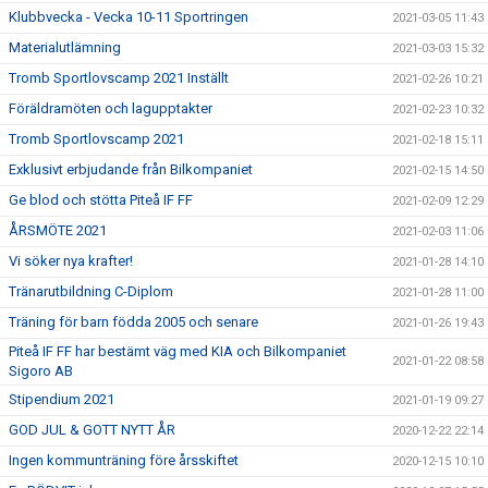
Klubbvecka - Vecka 10-11 Sportringen
2021-03-05 11:43
Materialutlämning
2021-03-03 15:32
Tromb Sportlovscamp 2021 Inställt
2021-02-26 10:21
Föräldramöten och lagupptakter
2021-02-23 10:32
Tromb Sportlovscamp 2021
2021-02-18 15:11
Exklusivt erbjudande från Bilkompaniet
2021-02-15 14:50
Ge blod och stötta Piteå IF FF
2021-02-09 12:29
ÅRSMÖTE 2021
2021-02-03 11:06
Vi söker nya krafter!
2021-01-28 14:10
Tränarutbildning C-Diplom
2021-01-28 11:00
Träning för barn födda 2005 och senare
2021-01-26 19:43
Piteå IF FF har bestämt väg med KIA och Bilkompaniet
2021-01-22 08:58
Sigoro AB
Stipendium 2021
2021-01-19 09:27
GOD JUL & GOTT NYTT ÅR
2020-12-22 22:14
Ingen kommunträning före årsskiftet
2020-12-15 10:10