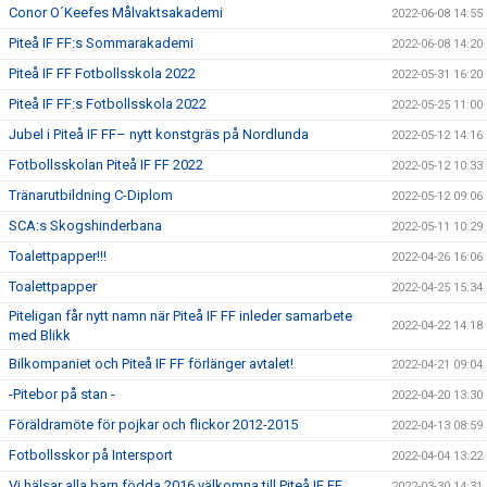
Conor O´Keefes Målvaktsakademi
2022-06-08 14:55
Piteå IF FF:s Sommarakademi
2022-06-08 14:20
Piteå IF FF Fotbollsskola 2022
2022-05-31 16:20
Piteå IF FF:s Fotbollsskola 2022
2022-05-25 11:00
Jubel i Piteå IF FF– nytt konstgräs på Nordlunda
2022-05-12 14:16
Fotbollsskolan Piteå IF FF 2022
2022-05-12 10:33
Tränarutbildning C-Diplom
2022-05-12 09:06
SCA:s Skogshinderbana
2022-05-11 10:29
Toalettpapper!!!
2022-04-26 16:06
Toalettpapper
2022-04-25 15:34
Piteligan får nytt namn när Piteå IF FF inleder samarbete
2022-04-22 14:18
med Blikk
Bilkompaniet och Piteå IF FF förlänger avtalet!
2022-04-21 09:04
-Pitebor på stan -
2022-04-20 13:30
Föräldramöte för pojkar och flickor 2012-2015
2022-04-13 08:59
Fotbollsskor på Intersport
2022-04-04 13:22
Vi hälsar alla barn födda 2016 välkomna till Piteå IF FF
2022-03-30 14:31