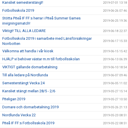
Kansliet semesterstängt!
2019-07-01 13:18
Fotbollsskola 2019
2019-06-26 07:46
Stötta Piteå IF FF:s herrar i Piteå Summer Games
2019-06-25 19:36
invigningsmatch!
Viktigt! TILL ALLA LEDARE
2019-06-18 22:37
Fotbollsskola 2019 i samarbete med Länsförsäkringar
2019-06-17 15:33
Norrbotten
Välkomna att handla i vår kiosk
2019-06-15 15:42
HJÄLP vi behöver västar m.m till fotbollsskolan
2019-06-13 06:39
VIKTIGT gällande domarbetalning
2019-06-10 18:54
Till alla ledare på Nordlunda
2019-06-07 09:46
Semesterstängt Vecka 24
2019-06-05 11:02
Kansliet stängt mellan 28/5 - 2/6
2019-05-27 15:14
Piteligan 2019
2019-05-27 10:50
Domare och domarbetalning 2019
2019-05-26 21:13
Nordlunda Vecka 22
2019-05-23 08:51
Piteå IF FF:s Fotbollsskola 2019
2019-05-22 08:51