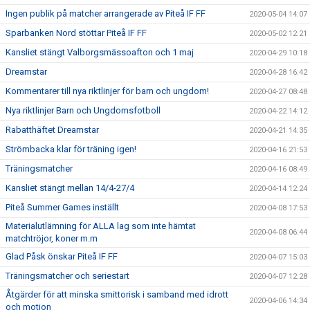
Ingen publik på matcher arrangerade av Piteå IF FF
2020-05-04 14:07
Sparbanken Nord stöttar Piteå IF FF
2020-05-02 12:21
Kansliet stängt Valborgsmässoafton och 1 maj
2020-04-29 10:18
Dreamstar
2020-04-28 16:42
Kommentarer till nya riktlinjer för barn och ungdom!
2020-04-27 08:48
Nya riktlinjer Barn och Ungdomsfotboll
2020-04-22 14:12
Rabatthäftet Dreamstar
2020-04-21 14:35
Strömbacka klar för träning igen!
2020-04-16 21:53
Träningsmatcher
2020-04-16 08:49
Kansliet stängt mellan 14/4-27/4
2020-04-14 12:24
Piteå Summer Games inställt
2020-04-08 17:53
Materialutlämning för ALLA lag som inte hämtat
2020-04-08 06:44
matchtröjor, koner m.m
Glad Påsk önskar Piteå IF FF
2020-04-07 15:03
Träningsmatcher och seriestart
2020-04-07 12:28
Åtgärder för att minska smittorisk i samband med idrott
2020-04-06 14:34
och motion