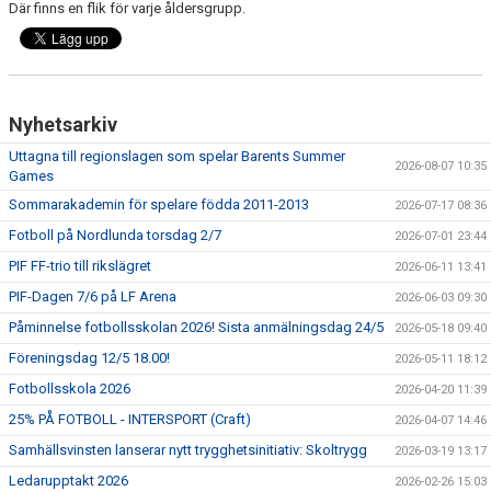
Där finns en flik för varje åldersgrupp.
KONTAKT
DOKUMENT / RIKTLINJER / UTBILDNING
Nyhetsarkiv
Uttagna till regionslagen som spelar Barents Summer
2026-08-07 10:35
Games
Sommarakademin för spelare födda 2011-2013
2026-07-17 08:36
Fotboll på Nordlunda torsdag 2/7
2026-07-01 23:44
PIF FF-trio till rikslägret
2026-06-11 13:41
PIF-Dagen 7/6 på LF Arena
2026-06-03 09:30
Påminnelse fotbollsskolan 2026! Sista anmälningsdag 24/5
2026-05-18 09:40
Föreningsdag 12/5 18.00!
2026-05-11 18:12
Fotbollsskola 2026
2026-04-20 11:39
25% PÅ FOTBOLL - INTERSPORT (Craft)
2026-04-07 14:46
Samhällsvinsten lanserar nytt trygghetsinitiativ: Skoltrygg
2026-03-19 13:17
Ledarupptakt 2026
2026-02-26 15:03