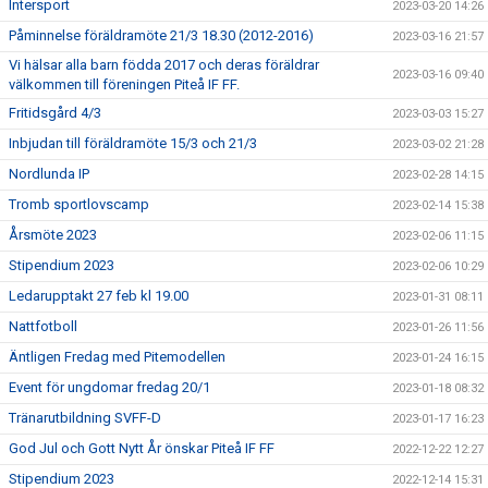
Intersport
2023-03-20 14:26
Påminnelse föräldramöte 21/3 18.30 (2012-2016)
2023-03-16 21:57
Vi hälsar alla barn födda 2017 och deras föräldrar
2023-03-16 09:40
välkommen till föreningen Piteå IF FF.
Fritidsgård 4/3
2023-03-03 15:27
Inbjudan till föräldramöte 15/3 och 21/3
2023-03-02 21:28
Nordlunda IP
2023-02-28 14:15
Tromb sportlovscamp
2023-02-14 15:38
Årsmöte 2023
2023-02-06 11:15
Stipendium 2023
2023-02-06 10:29
Ledarupptakt 27 feb kl 19.00
2023-01-31 08:11
Nattfotboll
2023-01-26 11:56
Äntligen Fredag med Pitemodellen
2023-01-24 16:15
Event för ungdomar fredag 20/1
2023-01-18 08:32
Tränarutbildning SVFF-D
2023-01-17 16:23
God Jul och Gott Nytt År önskar Piteå IF FF
2022-12-22 12:27
Stipendium 2023
2022-12-14 15:31