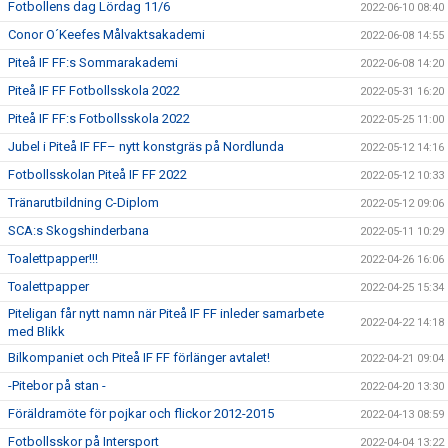
Fotbollens dag Lördag 11/6
2022-06-10 08:40
Conor O´Keefes Målvaktsakademi
2022-06-08 14:55
Piteå IF FF:s Sommarakademi
2022-06-08 14:20
Piteå IF FF Fotbollsskola 2022
2022-05-31 16:20
Piteå IF FF:s Fotbollsskola 2022
2022-05-25 11:00
Jubel i Piteå IF FF– nytt konstgräs på Nordlunda
2022-05-12 14:16
Fotbollsskolan Piteå IF FF 2022
2022-05-12 10:33
Tränarutbildning C-Diplom
2022-05-12 09:06
SCA:s Skogshinderbana
2022-05-11 10:29
Toalettpapper!!!
2022-04-26 16:06
Toalettpapper
2022-04-25 15:34
Piteligan får nytt namn när Piteå IF FF inleder samarbete
2022-04-22 14:18
med Blikk
Bilkompaniet och Piteå IF FF förlänger avtalet!
2022-04-21 09:04
-Pitebor på stan -
2022-04-20 13:30
Föräldramöte för pojkar och flickor 2012-2015
2022-04-13 08:59
Fotbollsskor på Intersport
2022-04-04 13:22