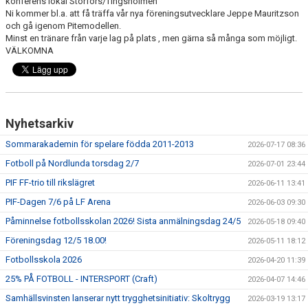
konferens lokal Storfors/Tingsholmen
KONTAKT
Ni kommer bl.a. att få träffa vår nya föreningsutvecklare Jeppe Mauritzson
och gå igenom Pitemodellen.
Minst en tränare från varje lag på plats , men gärna så många som möjligt.
DOKUMENT / RIKTLINJER / UTBILDNING
VÄLKOMNA
Nyhetsarkiv
Sommarakademin för spelare födda 2011-2013
2026-07-17 08:36
Fotboll på Nordlunda torsdag 2/7
2026-07-01 23:44
PIF FF-trio till rikslägret
2026-06-11 13:41
PIF-Dagen 7/6 på LF Arena
2026-06-03 09:30
Påminnelse fotbollsskolan 2026! Sista anmälningsdag 24/5
2026-05-18 09:40
Föreningsdag 12/5 18.00!
2026-05-11 18:12
Fotbollsskola 2026
2026-04-20 11:39
25% PÅ FOTBOLL - INTERSPORT (Craft)
2026-04-07 14:46
Samhällsvinsten lanserar nytt trygghetsinitiativ: Skoltrygg
2026-03-19 13:17