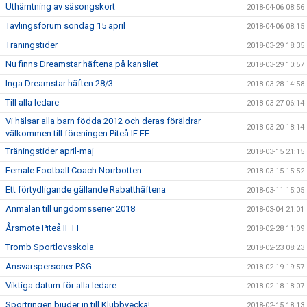
Uthämtning av säsongskort
2018-04-06 08:56
Tävlingsforum söndag 15 april
2018-04-06 08:15
Träningstider
2018-03-29 18:35
Nu finns Dreamstar häftena på kansliet
2018-03-29 10:57
Inga Dreamstar häften 28/3
2018-03-28 14:58
Till alla ledare
2018-03-27 06:14
Vi hälsar alla barn födda 2012 och deras föräldrar
2018-03-20 18:14
välkommen till föreningen Piteå IF FF.
Träningstider april-maj
2018-03-15 21:15
Female Football Coach Norrbotten
2018-03-15 15:52
Ett förtydligande gällande Rabatthäftena
2018-03-11 15:05
Anmälan till ungdomsserier 2018
2018-03-04 21:01
Årsmöte Piteå IF FF
2018-02-28 11:09
Tromb Sportlovsskola
2018-02-23 08:23
Ansvarspersoner PSG
2018-02-19 19:57
Viktiga datum för alla ledare
2018-02-18 18:07
Sportringen bjuder in till Klubbvecka!
2018-02-15 18:13