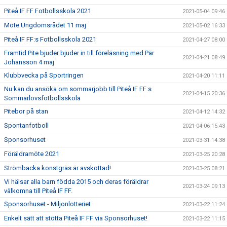
Piteå IF FF Fotbollsskola 2021
2021-05-04 09:46
Möte Ungdomsrådet 11 maj
2021-05-02 16:33
Piteå IF FF:s Fotbollsskola 2021
2021-04-27 08:00
Framtid Pite bjuder bjuder in till föreläsning med Pär
2021-04-21 08:49
Johansson 4 maj
Klubbvecka på Sportringen
2021-04-20 11:11
Nu kan du ansöka om sommarjobb till Piteå IF FF:s
2021-04-15 20:36
Sommarlovsfotbollsskola
Pitebor på stan
2021-04-12 14:32
Spontanfotboll
2021-04-06 15:43
Sponsorhuset
2021-03-31 14:38
Föräldramöte 2021
2021-03-25 20:28
Strömbacka konstgräs är avskottad!
2021-03-25 08:21
Vi hälsar alla barn födda 2015 och deras föräldrar
2021-03-24 09:13
välkomna till Piteå IF FF.
Sponsorhuset - Miljonlotteriet
2021-03-22 11:24
Enkelt sätt att stötta Piteå IF FF via Sponsorhuset!
2021-03-22 11:15