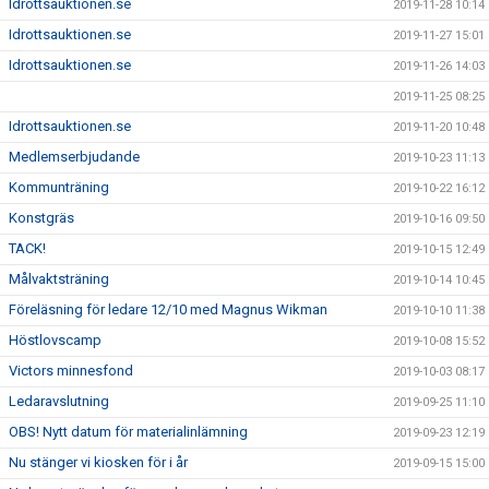
Idrottsauktionen.se
2019-11-28 10:14
Idrottsauktionen.se
2019-11-27 15:01
Idrottsauktionen.se
2019-11-26 14:03
2019-11-25 08:25
Idrottsauktionen.se
2019-11-20 10:48
Medlemserbjudande
2019-10-23 11:13
Kommunträning
2019-10-22 16:12
Konstgräs
2019-10-16 09:50
TACK!
2019-10-15 12:49
Målvaktsträning
2019-10-14 10:45
Föreläsning för ledare 12/10 med Magnus Wikman
2019-10-10 11:38
Höstlovscamp
2019-10-08 15:52
Victors minnesfond
2019-10-03 08:17
Ledaravslutning
2019-09-25 11:10
OBS! Nytt datum för materialinlämning
2019-09-23 12:19
Nu stänger vi kiosken för i år
2019-09-15 15:00