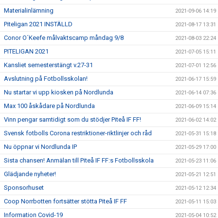
Materialinlämning
2021-09-06 14:19
Piteligan 2021 INSTÄLLD
2021-08-17 13:31
Conor O´Keefe målvaktscamp måndag 9/8
2021-08-03 22:24
PITELIGAN 2021
2021-07-05 15:11
Kansliet semesterstängt v.27-31
2021-07-01 12:56
Avslutning på Fotbollsskolan!
2021-06-17 15:59
Nu startar vi upp kiosken på Nordlunda
2021-06-14 07:36
Max 100 åskådare på Nordlunda
2021-06-09 15:14
Vinn pengar samtidigt som du stödjer Piteå IF FF!
2021-06-02 14:02
Svensk fotbolls Corona restriktioner-riktlinjer och råd
2021-05-31 15:18
Nu öppnar vi Nordlunda IP
2021-05-29 17:00
Sista chansen! Anmälan till Piteå IF FF:s Fotbollsskola
2021-05-23 11:06
Glädjande nyheter!
2021-05-21 12:51
Sponsorhuset
2021-05-12 12:34
Coop Norrbotten fortsätter stötta Piteå IF FF
2021-05-11 15:03
Information Covid-19
2021-05-04 10:52