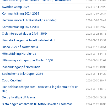
Höstlovscamp i samarbete med Coop Norrbotten!
2024-10-17 15:49
Sweden Camp 2024
2024-10-14 09:25
Kommunträning 2024-2025
2024-10-07 09:37
Herrarna möter FBK Karlstad på söndag!
2024-10-06 09:44
Kommunträning 2024-2025
2024-10-02 09:53
Club Intersport dagar 24/9 - 30/9
2024-09-23 15:16
Höststädningen på Nordlunda Inställd!
2024-09-23 13:32
Disco 20/9 på Norrmalmia
2024-09-18 20:54
Höststädning Nordlunda
2024-09-18 14:13
Utlämning av toapapper Tisdag 10/9!
2024-08-31 22:07
Planändringar på Nordlunda
2024-08-26 13:39
Spelschema BlikkCupen 2024
2024-08-14 14:32
Coop Cup final
2024-07-30 10:47
Handelsbankenspelaren - skriv ett a-lagskontrakt för en
2024-06-18 15:40
dag
Derby ikväll på LF Arena!
2024-05-31 08:21
Sista dagen att anmäla till fotbollsskolan i sommar!
2024-05-23 10:39