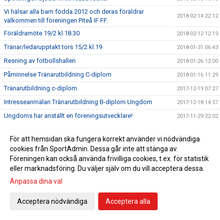
Vi hälsar alla barn födda 2012 och deras föräldrar
2018-02-14 22:12
välkommen till föreningen Piteå IF FF.
Föräldramöte 19/2 kl.18.30
2018-02-12 12:19
Tränar/ledarupptakt tors 15/2 kl.19
2018-01-31 06:43
Resning av fotbollshallen
2018-01-26 12:00
Påminnelse Tränarutbildning C-diplom
2018-01-16 11:29
Tränarutbildning c-diplom.
2017-12-19 07:27
Intresseanmälan Tränarutbildning B-diplom Ungdom
2017-12-18 14:57
Ungdoms har anställt en föreningsutvecklare!
2017-11-29 22:02
Stötta laget i ditt hjärta
2017-11-27 12:19
För att hemsidan ska fungera korrekt använder vi nödvändiga
Domarutbildningar 2018
2017-11-19 13:58
cookies från SportAdmin. Dessa går inte att stänga av.
Ledaravslutning
2017-11-14 16:12
Föreningen kan också använda frivilliga cookies, t.ex. för statistik
eller marknadsföring. Du väljer själv om du vill acceptera dessa.
Möjlighet till målvaktsträning
2017-11-06 15:45
Anpassa dina val
Kommunträning 17/18
2017-11-03 13:41
Tränarutbildning C ungdom
2017-10-18 13:57
Acceptera nödvändiga
Acceptera alla
PSG bjuder in till informationsträff
2017-10-17 14:50