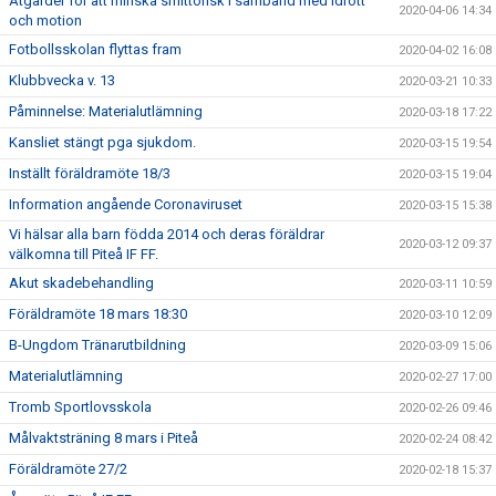
Åtgärder för att minska smittorisk i samband med idrott
2020-04-06 14:34
och motion
Fotbollsskolan flyttas fram
2020-04-02 16:08
Klubbvecka v. 13
2020-03-21 10:33
Påminnelse: Materialutlämning
2020-03-18 17:22
Kansliet stängt pga sjukdom.
2020-03-15 19:54
Inställt föräldramöte 18/3
2020-03-15 19:04
Information angående Coronaviruset
2020-03-15 15:38
Vi hälsar alla barn födda 2014 och deras föräldrar
2020-03-12 09:37
välkomna till Piteå IF FF.
Akut skadebehandling
2020-03-11 10:59
Föräldramöte 18 mars 18:30
2020-03-10 12:09
B-Ungdom Tränarutbildning
2020-03-09 15:06
Materialutlämning
2020-02-27 17:00
Tromb Sportlovsskola
2020-02-26 09:46
Målvaktsträning 8 mars i Piteå
2020-02-24 08:42
Föräldramöte 27/2
2020-02-18 15:37