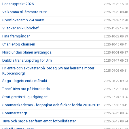
Ledarupptakt 2026
2026-02-26 15:03
Välkomna till årsmöte 2026
2026-02-23 08:48
Sportlovscamp 2-4 mars!
2026-02-09 12:28
Vi söker en klubbchef!
2025-11-22 14:00
Fina framgångar
2025-10-22 09:29
Charlie tog chansen
2025-10-13 09:41
Nordlundas planer avstängda
2025-10-01 09:17
Dubbla tränaruppdrag för Jim
2025-09-17 09:03
Fri entré och aktiviteter på lördag 6/9 när herrarna möter
2025-09-05 09:11
Kubikenborg!
Saga - lagets enda målvakt
2025-08-22 09:53
"Isse" trivs bra på Nordlunda
2025-07-25 10:13
Stort grattis till guldgängen!
2025-07-24 13:56
Sommarakademin - för pojkar och flickor födda 2010-2012
2025-07-08 10:41
Sommarstängt
2025-06-26 08:56
Tuva och Sigge ser fram emot fotbollsfesten
2025-06-19 09:24