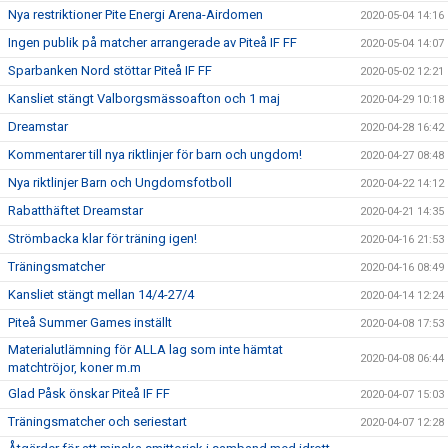
Nya restriktioner Pite Energi Arena-Airdomen
2020-05-04 14:16
Ingen publik på matcher arrangerade av Piteå IF FF
2020-05-04 14:07
Sparbanken Nord stöttar Piteå IF FF
2020-05-02 12:21
Kansliet stängt Valborgsmässoafton och 1 maj
2020-04-29 10:18
Dreamstar
2020-04-28 16:42
Kommentarer till nya riktlinjer för barn och ungdom!
2020-04-27 08:48
Nya riktlinjer Barn och Ungdomsfotboll
2020-04-22 14:12
Rabatthäftet Dreamstar
2020-04-21 14:35
Strömbacka klar för träning igen!
2020-04-16 21:53
Träningsmatcher
2020-04-16 08:49
Kansliet stängt mellan 14/4-27/4
2020-04-14 12:24
Piteå Summer Games inställt
2020-04-08 17:53
Materialutlämning för ALLA lag som inte hämtat
2020-04-08 06:44
matchtröjor, koner m.m
Glad Påsk önskar Piteå IF FF
2020-04-07 15:03
Träningsmatcher och seriestart
2020-04-07 12:28