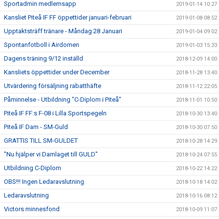
Sportadmin medlemsapp
2019-01-14 10:27
Kansliet Piteå IF FF öppettider januari-februari
2019-01-08 08:52
Upptaktsträff tränare - Måndag 28 Januari
2019-01-04 09:02
Spontanfotboll i Airdomen
2019-01-03 15:33
Dagens träning 9/12 inställd
2018-12-09 14:00
Kansliets öppettider under December
2018-11-28 13:40
Utvärdering försäljning rabatthäfte
2018-11-12 22:05
Påminnelse - Utbildning "C-Diplom i Piteå"
2018-11-01 10:50
Piteå IF FF:s F-08 i Lilla Sportspegeln
2018-10-30 13:40
Piteå IF Dam - SM-Guld
2018-10-30 07:50
GRATTIS TILL SM-GULDET
2018-10-28 14:29
"Nu hjälper vi Damlaget till GULD"
2018-10-24 07:55
Utbildning C-Diplom
2018-10-22 14:22
OBS!!! Ingen Ledaravslutning
2018-10-18 14:02
Ledaravslutning
2018-10-16 08:12
Victors minnesfond
2018-10-09 11:07