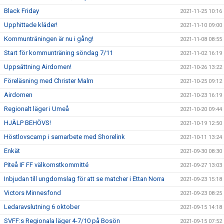
Black Friday
2021-11-25 10:16
Upphittade kläder!
2021-11-10 09:00
Kommunträningen är nu i gång!
2021-11-08 08:55
Start för kommunträning söndag 7/11
2021-11-02 16:19
Uppsättning Airdomen!
2021-10-26 13:22
Föreläsning med Christer Malm
2021-10-25 09:12
Airdomen
2021-10-23 16:19
Regionalt läger i Umeå
2021-10-20 09:44
HJÄLP BEHÖVS!
2021-10-19 12:50
Höstlovscamp i samarbete med Shorelink
2021-10-11 13:24
Enkät
2021-09-30 08:30
Piteå IF FF välkomstkommitté
2021-09-27 13:03
Inbjudan till ungdomslag för att se matcher i Ettan Norra
2021-09-23 15:18
Victors Minnesfond
2021-09-23 08:25
Ledaravslutning 6 oktober
2021-09-15 14:18
SVFF:s Regionala läger 4-7/10 på Bosön
2021-09-15 07:52