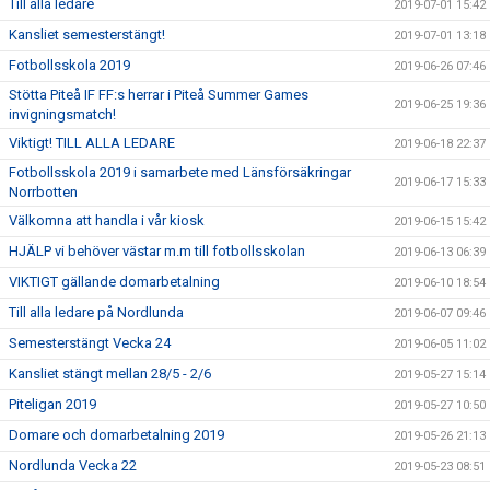
Till alla ledare
2019-07-01 15:42
Kansliet semesterstängt!
2019-07-01 13:18
Fotbollsskola 2019
2019-06-26 07:46
Stötta Piteå IF FF:s herrar i Piteå Summer Games
2019-06-25 19:36
invigningsmatch!
Viktigt! TILL ALLA LEDARE
2019-06-18 22:37
Fotbollsskola 2019 i samarbete med Länsförsäkringar
2019-06-17 15:33
Norrbotten
Välkomna att handla i vår kiosk
2019-06-15 15:42
HJÄLP vi behöver västar m.m till fotbollsskolan
2019-06-13 06:39
VIKTIGT gällande domarbetalning
2019-06-10 18:54
Till alla ledare på Nordlunda
2019-06-07 09:46
Semesterstängt Vecka 24
2019-06-05 11:02
Kansliet stängt mellan 28/5 - 2/6
2019-05-27 15:14
Piteligan 2019
2019-05-27 10:50
Domare och domarbetalning 2019
2019-05-26 21:13
Nordlunda Vecka 22
2019-05-23 08:51