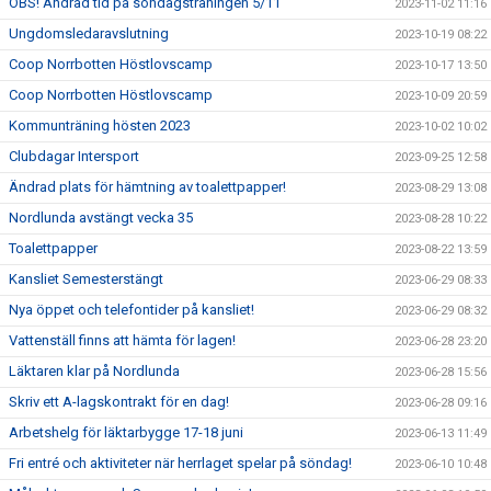
OBS! Ändrad tid på söndagsträningen 5/11
2023-11-02 11:16
Ungdomsledaravslutning
2023-10-19 08:22
Coop Norrbotten Höstlovscamp
2023-10-17 13:50
Coop Norrbotten Höstlovscamp
2023-10-09 20:59
Kommunträning hösten 2023
2023-10-02 10:02
Clubdagar Intersport
2023-09-25 12:58
Ändrad plats för hämtning av toalettpapper!
2023-08-29 13:08
Nordlunda avstängt vecka 35
2023-08-28 10:22
Toalettpapper
2023-08-22 13:59
Kansliet Semesterstängt
2023-06-29 08:33
Nya öppet och telefontider på kansliet!
2023-06-29 08:32
Vattenställ finns att hämta för lagen!
2023-06-28 23:20
Läktaren klar på Nordlunda
2023-06-28 15:56
Skriv ett A-lagskontrakt för en dag!
2023-06-28 09:16
Arbetshelg för läktarbygge 17-18 juni
2023-06-13 11:49
Fri entré och aktiviteter när herrlaget spelar på söndag!
2023-06-10 10:48