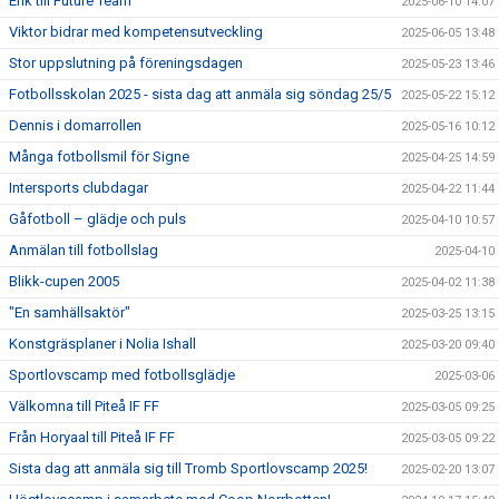
Erik till Future Team
2025-06-10 14:07
Viktor bidrar med kompetensutveckling
2025-06-05 13:48
Stor uppslutning på föreningsdagen
2025-05-23 13:46
Fotbollsskolan 2025 - sista dag att anmäla sig söndag 25/5
2025-05-22 15:12
Dennis i domarrollen
2025-05-16 10:12
Många fotbollsmil för Signe
2025-04-25 14:59
Intersports clubdagar
2025-04-22 11:44
Gåfotboll – glädje och puls
2025-04-10 10:57
Anmälan till fotbollslag
2025-04-10
Blikk-cupen 2005
2025-04-02 11:38
"En samhällsaktör"
2025-03-25 13:15
Konstgräsplaner i Nolia Ishall
2025-03-20 09:40
Sportlovscamp med fotbollsglädje
2025-03-06
Välkomna till Piteå IF FF
2025-03-05 09:25
Från Horyaal till Piteå IF FF
2025-03-05 09:22
Sista dag att anmäla sig till Tromb Sportlovscamp 2025!
2025-02-20 13:07