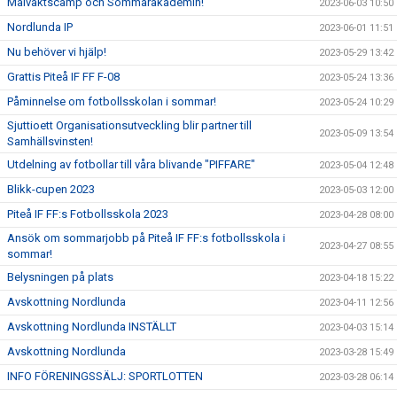
Målvaktscamp och Sommarakademin!
2023-06-03 10:50
Nordlunda IP
2023-06-01 11:51
Nu behöver vi hjälp!
2023-05-29 13:42
Grattis Piteå IF FF F-08
2023-05-24 13:36
Påminnelse om fotbollsskolan i sommar!
2023-05-24 10:29
Sjuttioett Organisationsutveckling blir partner till
2023-05-09 13:54
Samhällsvinsten!
Utdelning av fotbollar till våra blivande "PIFFARE"
2023-05-04 12:48
Blikk-cupen 2023
2023-05-03 12:00
Piteå IF FF:s Fotbollsskola 2023
2023-04-28 08:00
Ansök om sommarjobb på Piteå IF FF:s fotbollsskola i
2023-04-27 08:55
sommar!
Belysningen på plats
2023-04-18 15:22
Avskottning Nordlunda
2023-04-11 12:56
Avskottning Nordlunda INSTÄLLT
2023-04-03 15:14
Avskottning Nordlunda
2023-03-28 15:49
INFO FÖRENINGSSÄLJ: SPORTLOTTEN
2023-03-28 06:14