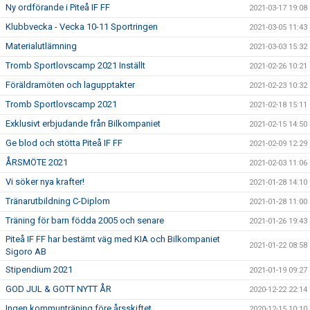
Ny ordförande i Piteå IF FF
2021-03-17 19:08
Klubbvecka - Vecka 10-11 Sportringen
2021-03-05 11:43
Materialutlämning
2021-03-03 15:32
Tromb Sportlovscamp 2021 Inställt
2021-02-26 10:21
Föräldramöten och lagupptakter
2021-02-23 10:32
Tromb Sportlovscamp 2021
2021-02-18 15:11
Exklusivt erbjudande från Bilkompaniet
2021-02-15 14:50
Ge blod och stötta Piteå IF FF
2021-02-09 12:29
ÅRSMÖTE 2021
2021-02-03 11:06
Vi söker nya krafter!
2021-01-28 14:10
Tränarutbildning C-Diplom
2021-01-28 11:00
Träning för barn födda 2005 och senare
2021-01-26 19:43
Piteå IF FF har bestämt väg med KIA och Bilkompaniet
2021-01-22 08:58
Sigoro AB
Stipendium 2021
2021-01-19 09:27
GOD JUL & GOTT NYTT ÅR
2020-12-22 22:14
Ingen kommunträning före årsskiftet
2020-12-15 10:10