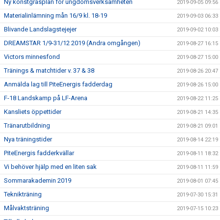
Ny konstgräsplan för ungdomsverksamheten
2019-09-05 09:56
Materialinlämning mån 16/9 kl. 18-19
2019-09-03 06:33
Blivande Landslagstejejer
2019-09-02 10:03
DREAMSTAR 1/9-31/12 2019 (Andra omgången)
2019-08-27 16:15
Victors minnesfond
2019-08-27 15:00
Tränings & matchtider v. 37 & 38
2019-08-26 20:47
Anmälda lag till PiteEnergis fadderdag
2019-08-26 15:00
F-18 Landskamp på LF-Arena
2019-08-22 11:25
Kansliets öppettider
2019-08-21 14:35
Tränarutbildning
2019-08-21 09:01
Nya träningstider
2019-08-14 22:19
PiteEnergis fadderkvällar
2019-08-11 18:32
Vi behöver hjälp med en liten sak
2019-08-11 11:59
Sommarakademin 2019
2019-08-01 07:45
Teknikträning
2019-07-30 15:31
Målvaktsträning
2019-07-15 10:23