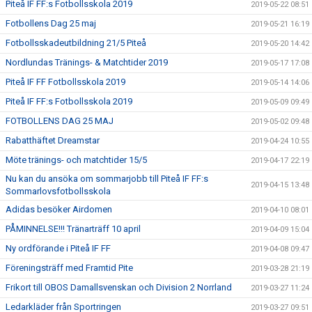
Piteå IF FF:s Fotbollsskola 2019
2019-05-22 08:51
Fotbollens Dag 25 maj
2019-05-21 16:19
Fotbollsskadeutbildning 21/5 Piteå
2019-05-20 14:42
Nordlundas Tränings- & Matchtider 2019
2019-05-17 17:08
Piteå IF FF Fotbollsskola 2019
2019-05-14 14:06
Piteå IF FF:s Fotbollsskola 2019
2019-05-09 09:49
FOTBOLLENS DAG 25 MAJ
2019-05-02 09:48
Rabatthäftet Dreamstar
2019-04-24 10:55
Möte tränings- och matchtider 15/5
2019-04-17 22:19
Nu kan du ansöka om sommarjobb till Piteå IF FF:s
2019-04-15 13:48
Sommarlovsfotbollsskola
Adidas besöker Airdomen
2019-04-10 08:01
PÅMINNELSE!!! Tränarträff 10 april
2019-04-09 15:04
Ny ordförande i Piteå IF FF
2019-04-08 09:47
Föreningsträff med Framtid Pite
2019-03-28 21:19
Frikort till OBOS Damallsvenskan och Division 2 Norrland
2019-03-27 11:24
Ledarkläder från Sportringen
2019-03-27 09:51