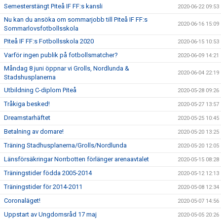
Semesterstängt Piteå IF FF:s kansli
2020-06-22 09:53
Nu kan du ansöka om sommarjobb till Piteå IF FF:s
2020-06-16 15:09
Sommarlovsfotbollsskola
Piteå IF FF:s Fotbollsskola 2020
2020-06-15 10:53
Varför ingen publik på fotbollsmatcher?
2020-06-09 14:21
Måndag 8 juni öppnar vi Grolls, Nordlunda &
2020-06-04 22:19
Stadshusplanerna
Utbildning C-diplom Piteå
2020-05-28 09:26
Tråkiga besked!
2020-05-27 13:57
Dreamstarhäftet
2020-05-25 10:45
Betalning av domare!
2020-05-20 13:25
Träning Stadhusplanerna/Grolls/Nordlunda
2020-05-20 12:05
Länsförsäkringar Norrbotten förlänger arenaavtalet
2020-05-15 08:28
Träningstider födda 2005-2014
2020-05-12 12:13
Träningstider för 2014-2011
2020-05-08 12:34
Coronaläget!
2020-05-07 14:56
Uppstart av Ungdomsråd 17 maj
2020-05-05 20:26