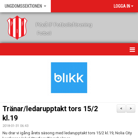
UNGDOMSSEKTIONEN
LOGGA IN
Piteå IF Fotbollsförening
Fotboll
HEM
KALENDER
NYHETER
OM OSS
Tränar/ledarupptakt tors 15/2
<
>
LEDARE
kl.19
2018-01-31 06:43
FOTBOLLSSKOLA
Nu drar vi igång årets säsong med ledarupptakt tors 15/2 kl.19, Nolia City