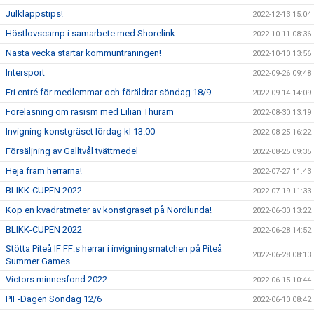
Julklappstips!
2022-12-13 15:04
Höstlovscamp i samarbete med Shorelink
2022-10-11 08:36
Nästa vecka startar kommunträningen!
2022-10-10 13:56
Intersport
2022-09-26 09:48
Fri entré för medlemmar och föräldrar söndag 18/9
2022-09-14 14:09
Föreläsning om rasism med Lilian Thuram
2022-08-30 13:19
Invigning konstgräset lördag kl 13.00
2022-08-25 16:22
Försäljning av Galltvål tvättmedel
2022-08-25 09:35
Heja fram herrarna!
2022-07-27 11:43
BLIKK-CUPEN 2022
2022-07-19 11:33
Köp en kvadratmeter av konstgräset på Nordlunda!
2022-06-30 13:22
BLIKK-CUPEN 2022
2022-06-28 14:52
Stötta Piteå IF FF:s herrar i invigningsmatchen på Piteå
2022-06-28 08:13
Summer Games
Victors minnesfond 2022
2022-06-15 10:44
PIF-Dagen Söndag 12/6
2022-06-10 08:42