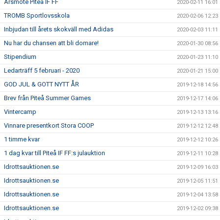
Årsmöte Piteå IF FF
2020-02-11 16:01
TROMB Sportlovsskola
2020-02-06 12:23
Inbjudan till årets skokväll med Adidas
2020-02-03 11:11
Nu har du chansen att bli domare!
2020-01-30 08:56
Stipendium
2020-01-23 11:10
Ledarträff 5 februari - 2020
2020-01-21 15:00
GOD JUL & GOTT NYTT ÅR
2019-12-18 14:56
Brev från Piteå Summer Games
2019-12-17 14:06
Vintercamp
2019-12-13 13:16
Vinnare presentkort Stora COOP
2019-12-12 12:48
1 timme kvar
2019-12-12 10:26
1 dag kvar till Piteå IF FF:s julauktion
2019-12-11 10:28
Idrottsauktionen.se
2019-12-09 16:03
Idrottsauktionen.se
2019-12-05 11:51
Idrottsauktionen.se
2019-12-04 13:58
Idrottsauktionen.se
2019-12-02 09:38