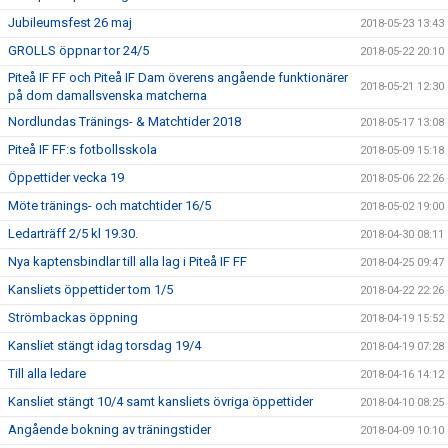
Jubileumsfest 26 maj
2018-05-23 13:43
GROLLS öppnar tor 24/5
2018-05-22 20:10
Piteå IF FF och Piteå IF Dam överens angående funktionärer
2018-05-21 12:30
på dom damallsvenska matcherna
Nordlundas Tränings- & Matchtider 2018
2018-05-17 13:08
Piteå IF FF:s fotbollsskola
2018-05-09 15:18
Öppettider vecka 19
2018-05-06 22:26
Möte tränings- och matchtider 16/5
2018-05-02 19:00
Ledarträff 2/5 kl 19.30.
2018-04-30 08:11
Nya kaptensbindlar till alla lag i Piteå IF FF
2018-04-25 09:47
Kansliets öppettider tom 1/5
2018-04-22 22:26
Strömbackas öppning
2018-04-19 15:52
Kansliet stängt idag torsdag 19/4
2018-04-19 07:28
Till alla ledare
2018-04-16 14:12
Kansliet stängt 10/4 samt kansliets övriga öppettider
2018-04-10 08:25
Angående bokning av träningstider
2018-04-09 10:10