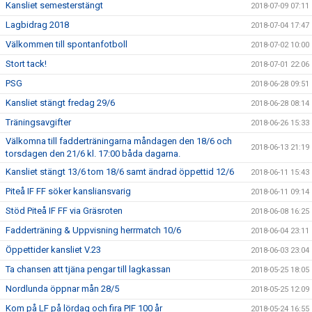
Kansliet semesterstängt
2018-07-09 07:11
Lagbidrag 2018
2018-07-04 17:47
Välkommen till spontanfotboll
2018-07-02 10:00
Stort tack!
2018-07-01 22:06
PSG
2018-06-28 09:51
Kansliet stängt fredag 29/6
2018-06-28 08:14
Träningsavgifter
2018-06-26 15:33
Välkomna till fadderträningarna måndagen den 18/6 och
2018-06-13 21:19
torsdagen den 21/6 kl. 17:00 båda dagarna.
Kansliet stängt 13/6 tom 18/6 samt ändrad öppettid 12/6
2018-06-11 15:43
Piteå IF FF söker kansliansvarig
2018-06-11 09:14
Stöd Piteå IF FF via Gräsroten
2018-06-08 16:25
Fadderträning & Uppvisning herrmatch 10/6
2018-06-04 23:11
Öppettider kansliet V.23
2018-06-03 23:04
Ta chansen att tjäna pengar till lagkassan
2018-05-25 18:05
Nordlunda öppnar mån 28/5
2018-05-25 12:09
Kom på LF på lördag och fira PIF 100 år
2018-05-24 16:55