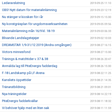
Ledaravslutning
2019-09-25 11:10
OBS! Nytt datum för materialinlämning
2019-09-23 12:19
Nu stänger vi kiosken för i år
2019-09-15 15:00
Ny konstgräsplan för ungdomsverksamheten
2019-09-05 09:56
Materialinlämning mån 16/9 kl. 18-19
2019-09-03 06:33
Blivande Landslagstejejer
2019-09-02 10:03
DREAMSTAR 1/9-31/12 2019 (Andra omgången)
2019-08-27 16:15
Victors minnesfond
2019-08-27 15:00
Tränings & matchtider v. 37 & 38
2019-08-26 20:47
Anmälda lag till PiteEnergis fadderdag
2019-08-26 15:00
F-18 Landskamp på LF-Arena
2019-08-22 11:25
Kansliets öppettider
2019-08-21 14:35
Tränarutbildning
2019-08-21 09:01
Nya träningstider
2019-08-14 22:19
PiteEnergis fadderkvällar
2019-08-11 18:32
Vi behöver hjälp med en liten sak
2019-08-11 11:59