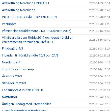
Avskottning Nordlunda INSTÄLLT
2023-04-03 15:14
Avskottning Nordlunda
2023-03-28 15:49
INFO FÖRENINGSSÄLJ: SPORTLOTTEN
2023-03-28 06:14
Intersport
2023-03-20 14:26
Påminnelse föräldramöte 21/3 18.30 (2012-2016)
2023-03-16 21:57
Vi hälsar alla barn födda 2017 och deras föräldrar
2023-03-16 09:40
välkommen till föreningen Piteå IF FF.
Fritidsgård 4/3
2023-03-03 15:27
Inbjudan till föräldramöte 15/3 och 21/3
2023-03-02 21:28
Nordlunda IP
2023-02-28 14:15
Tromb sportlovscamp
2023-02-14 15:38
Årsmöte 2023
2023-02-06 11:15
Stipendium 2023
2023-02-06 10:29
Ledarupptakt 27 feb kl 19.00
2023-01-31 08:11
Nattfotboll
2023-01-26 11:56
Äntligen Fredag med Pitemodellen
2023-01-24 16:15
Event för ungdomar fredag 20/1