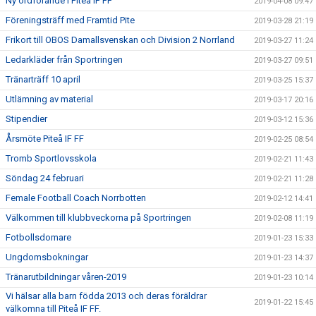
Ny ordförande i Piteå IF FF
2019-04-08 09:47
Föreningsträff med Framtid Pite
2019-03-28 21:19
Frikort till OBOS Damallsvenskan och Division 2 Norrland
2019-03-27 11:24
Ledarkläder från Sportringen
2019-03-27 09:51
Tränarträff 10 april
2019-03-25 15:37
Utlämning av material
2019-03-17 20:16
Stipendier
2019-03-12 15:36
Årsmöte Piteå IF FF
2019-02-25 08:54
Tromb Sportlovsskola
2019-02-21 11:43
Söndag 24 februari
2019-02-21 11:28
Female Football Coach Norrbotten
2019-02-12 14:41
Välkommen till klubbveckorna på Sportringen
2019-02-08 11:19
Fotbollsdomare
2019-01-23 15:33
Ungdomsbokningar
2019-01-23 14:37
Tränarutbildningar våren-2019
2019-01-23 10:14
Vi hälsar alla barn födda 2013 och deras föräldrar
2019-01-22 15:45
välkomna till Piteå IF FF.