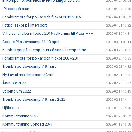
Bilkompaniet och Piteå IF FF förlänger avtalet!
2022-04-21 09:04
-Pitebor på stan -
2022-04-20 13:30
Föräldramöte för pojkar och flickor 2012-2015
2022-04-13 08:59
Fotbollsskor på Intersport
2022-04-04 13:22
Vi hälsar alla barn födda 2016 välkomna till Piteå IF FF
2022-03-30 14:31
Coop:s Påsklovscamp 11-13 april
2022-03-24 09:44
Klubbdagar på Intersport Piteå samt Intersport.se
2022-03-22 14:15
Föräldramöte för pojkar och flickor 2007-2011
2022-03-21 10:55
Tromb Sportlovscamp 7-9 mars
2022-02-28 14:32
Nytt avtal med Intersport/Craft
2022-02-24 11:52
Årsmöte 2022
2022-02-21 11:37
Stipendium 2022
2022-02-17 10:43
Tromb Sportlovscamp 7-9 mars 2022
2022-02-15 14:11
Hjälp oss!
2022-01-26 14:00
Kommunträning 2022
2022-01-26 09:19
Kommunträning Söndag 23/1
2022-01-18 15:08