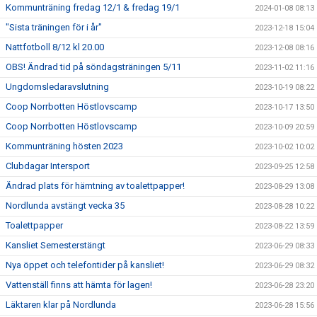
Kommunträning fredag 12/1 & fredag 19/1
2024-01-08 08:13
"Sista träningen för i år"
2023-12-18 15:04
Nattfotboll 8/12 kl 20.00
2023-12-08 08:16
OBS! Ändrad tid på söndagsträningen 5/11
2023-11-02 11:16
Ungdomsledaravslutning
2023-10-19 08:22
Coop Norrbotten Höstlovscamp
2023-10-17 13:50
Coop Norrbotten Höstlovscamp
2023-10-09 20:59
Kommunträning hösten 2023
2023-10-02 10:02
Clubdagar Intersport
2023-09-25 12:58
Ändrad plats för hämtning av toalettpapper!
2023-08-29 13:08
Nordlunda avstängt vecka 35
2023-08-28 10:22
Toalettpapper
2023-08-22 13:59
Kansliet Semesterstängt
2023-06-29 08:33
Nya öppet och telefontider på kansliet!
2023-06-29 08:32
Vattenställ finns att hämta för lagen!
2023-06-28 23:20
Läktaren klar på Nordlunda
2023-06-28 15:56