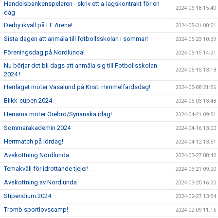
Handelsbankenspelaren - skriv ett a-lagskontrakt för en
2024-06-18 15:40
dag
Derby ikväll på LF Arena!
2024-05-31 08:21
Sista dagen att anmäla till fotbollsskolan i sommar!
2024-05-23 10:39
Föreningsdag på Nordlunda!
2024-05-15 14:21
Nu börjar det bli dags att anmäla sig till Fotbollsskolan
2024-05-15 13:18
2024 !
Herrlaget möter Vasalund på Kristi Himmelfärdsdag!
2024-05-08 21:56
Blikk-cupen 2024
2024-05-03 13:48
Herrarna möter Örebro/Syrianska idag!
2024-04-21 09:51
Sommarakademin 2024
2024-04-16 13:00
Herrmatch på lördag!
2024-04-12 13:51
Avskottning Nordlunda
2024-03-27 08:42
Temakväll för idrottande tjejer!
2024-03-21 09:20
Avskottning av Nordlunda
2024-03-20 16:20
Stipendium 2024
2024-02-27 13:54
Tromb sportlovscamp!
2024-02-09 11:16