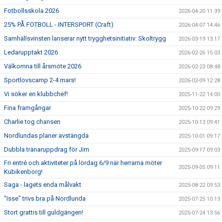
Fotbollsskola 2026
2026-04-20 11:39
25% PÅ FOTBOLL - INTERSPORT (Craft)
2026-04-07 14:46
Samhällsvinsten lanserar nytt trygghetsinitiativ: Skoltrygg
2026-03-19 13:17
Ledarupptakt 2026
2026-02-26 15:03
Välkomna till årsmöte 2026
2026-02-23 08:48
Sportlovscamp 2-4 mars!
2026-02-09 12:28
Vi söker en klubbchef!
2025-11-22 14:00
Fina framgångar
2025-10-22 09:29
Charlie tog chansen
2025-10-13 09:41
Nordlundas planer avstängda
2025-10-01 09:17
Dubbla tränaruppdrag för Jim
2025-09-17 09:03
Fri entré och aktiviteter på lördag 6/9 när herrarna möter
2025-09-05 09:11
Kubikenborg!
Saga - lagets enda målvakt
2025-08-22 09:53
"Isse" trivs bra på Nordlunda
2025-07-25 10:13
Stort grattis till guldgängen!
2025-07-24 13:56