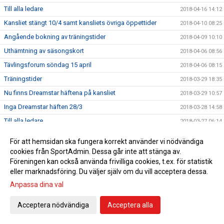
Till alla ledare
2018-04-16 14:12
Kansliet stängt 10/4 samt kansliets övriga öppettider
2018-04-10 08:25
Angående bokning av träningstider
2018-04-09 10:10
Uthämtning av säsongskort
2018-04-06 08:56
Tävlingsforum söndag 15 april
2018-04-06 08:15
Träningstider
2018-03-29 18:35
Nu finns Dreamstar häftena på kansliet
2018-03-29 10:57
Inga Dreamstar häften 28/3
2018-03-28 14:58
Till alla ledare
2018-03-27 06:14
Vi hälsar alla barn födda 2012 och deras föräldrar
2018-03-20 18:14
För att hemsidan ska fungera korrekt använder vi nödvändiga
välkommen till föreningen Piteå IF FF.
cookies från SportAdmin. Dessa går inte att stänga av.
Träningstider april-maj
2018-03-15 21:15
Föreningen kan också använda frivilliga cookies, t.ex. för statistik
Female Football Coach Norrbotten
eller marknadsföring. Du väljer själv om du vill acceptera dessa.
2018-03-15 15:52
Ett förtydligande gällande Rabatthäftena
Anpassa dina val
2018-03-11 15:05
Anmälan till ungdomsserier 2018
2018-03-04 21:01
Acceptera nödvändiga
Acceptera alla
Årsmöte Piteå IF FF
2018-02-28 11:09