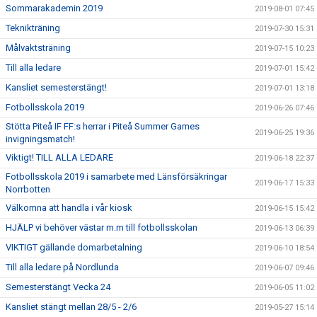
Sommarakademin 2019
2019-08-01 07:45
Teknikträning
2019-07-30 15:31
Målvaktsträning
2019-07-15 10:23
Till alla ledare
2019-07-01 15:42
Kansliet semesterstängt!
2019-07-01 13:18
Fotbollsskola 2019
2019-06-26 07:46
Stötta Piteå IF FF:s herrar i Piteå Summer Games
2019-06-25 19:36
invigningsmatch!
Viktigt! TILL ALLA LEDARE
2019-06-18 22:37
Fotbollsskola 2019 i samarbete med Länsförsäkringar
2019-06-17 15:33
Norrbotten
Välkomna att handla i vår kiosk
2019-06-15 15:42
HJÄLP vi behöver västar m.m till fotbollsskolan
2019-06-13 06:39
VIKTIGT gällande domarbetalning
2019-06-10 18:54
Till alla ledare på Nordlunda
2019-06-07 09:46
Semesterstängt Vecka 24
2019-06-05 11:02
Kansliet stängt mellan 28/5 - 2/6
2019-05-27 15:14