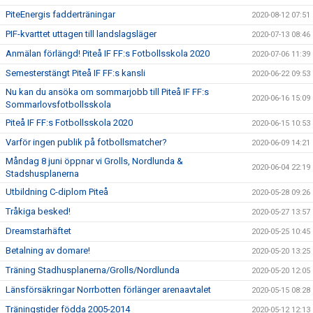
PiteEnergis fadderträningar
2020-08-12 07:51
PIF-kvarttet uttagen till landslagsläger
2020-07-13 08:46
Anmälan förlängd! Piteå IF FF:s Fotbollsskola 2020
2020-07-06 11:39
Semesterstängt Piteå IF FF:s kansli
2020-06-22 09:53
Nu kan du ansöka om sommarjobb till Piteå IF FF:s
2020-06-16 15:09
Sommarlovsfotbollsskola
Piteå IF FF:s Fotbollsskola 2020
2020-06-15 10:53
Varför ingen publik på fotbollsmatcher?
2020-06-09 14:21
Måndag 8 juni öppnar vi Grolls, Nordlunda &
2020-06-04 22:19
Stadshusplanerna
Utbildning C-diplom Piteå
2020-05-28 09:26
Tråkiga besked!
2020-05-27 13:57
Dreamstarhäftet
2020-05-25 10:45
Betalning av domare!
2020-05-20 13:25
Träning Stadhusplanerna/Grolls/Nordlunda
2020-05-20 12:05
Länsförsäkringar Norrbotten förlänger arenaavtalet
2020-05-15 08:28
Träningstider födda 2005-2014
2020-05-12 12:13