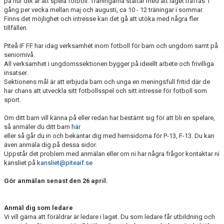
på hur det är att spela fotboll. Träningarna startar med att laget träffas 1
KONTAKT
gång per vecka mellan maj och augusti, ca 10 - 12 träningar i sommar.
Finns det möjlighet och intresse kan det gå att utöka med några fler
tillfällen.
DOKUMENT / RIKTLINJER / UTBILDNING
Piteå IF FF har idag verksamhet inom fotboll för barn och ungdom samt på
seniornivå.
All verksamhet i ungdomssektionen bygger på ideellt arbete och frivilliga
insatser.
Sektionens mål är att erbjuda barn och unga en meningsfull fritid där de
har chans att utveckla sitt fotbollsspel och sitt intresse för fotboll som
sport.
Om ditt barn vill känna på eller redan har bestämt sig för att bli en spelare,
så anmäler du ditt barn
här
eller så går du in och bekantar dig med hemsidorna för P-13, F-13. Du kan
även anmäla dig på dessa sidor.
Uppstår det problem med anmälan eller om ni har några frågor kontaktar ni
kansliet på
kansliet@piteaif.se
Gör anmälan senast den 26 april.
Anmäl dig som ledare
Vi vill gärna att föräldrar är ledare i laget. Du som ledare får utbildning och