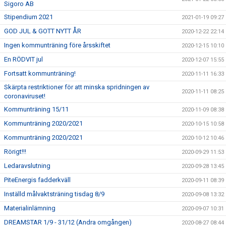
Sigoro AB
Stipendium 2021
2021-01-19 09:27
GOD JUL & GOTT NYTT ÅR
2020-12-22 22:14
Ingen kommunträning före årsskiftet
2020-12-15 10:10
En RÖDVIT jul
2020-12-07 15:55
Fortsatt kommunträning!
2020-11-11 16:33
Skärpta restriktioner för att minska spridningen av
2020-11-11 08:25
coronaviruset!
Kommunträning 15/11
2020-11-09 08:38
Kommunträning 2020/2021
2020-10-15 10:58
Kommunträning 2020/2021
2020-10-12 10:46
Rörigt!!!
2020-09-29 11:53
Ledaravslutning
2020-09-28 13:45
PiteEnergis fadderkväll
2020-09-11 08:39
Inställd målvaktsträning tisdag 8/9
2020-09-08 13:32
Materialinlämning
2020-09-07 10:31
DREAMSTAR 1/9 - 31/12 (Andra omgången)
2020-08-27 08:44