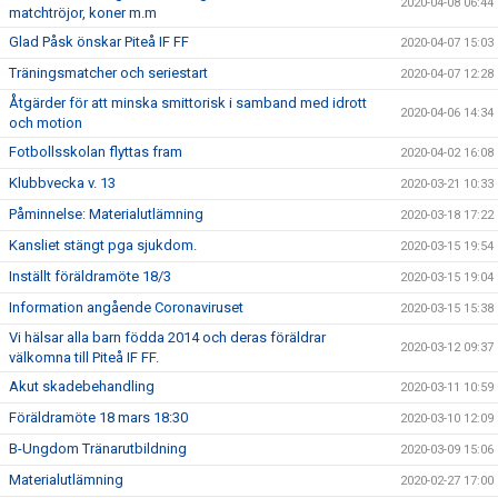
2020-04-08 06:44
matchtröjor, koner m.m
Glad Påsk önskar Piteå IF FF
2020-04-07 15:03
Träningsmatcher och seriestart
2020-04-07 12:28
Åtgärder för att minska smittorisk i samband med idrott
2020-04-06 14:34
och motion
Fotbollsskolan flyttas fram
2020-04-02 16:08
Klubbvecka v. 13
2020-03-21 10:33
Påminnelse: Materialutlämning
2020-03-18 17:22
Kansliet stängt pga sjukdom.
2020-03-15 19:54
Inställt föräldramöte 18/3
2020-03-15 19:04
Information angående Coronaviruset
2020-03-15 15:38
Vi hälsar alla barn födda 2014 och deras föräldrar
2020-03-12 09:37
välkomna till Piteå IF FF.
Akut skadebehandling
2020-03-11 10:59
Föräldramöte 18 mars 18:30
2020-03-10 12:09
B-Ungdom Tränarutbildning
2020-03-09 15:06
Materialutlämning
2020-02-27 17:00