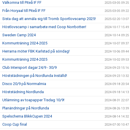
Välkomna till Piteå IF FF
2025-03-05 09:25
Från Horyaal till Piteå IF FF
2025-03-05 09:22
Sista dag att anmäla sig till Tromb Sportlovscamp 2025!
2025-02-20 13:07
Höstlovscamp i samarbete med Coop Norrbotten!
2024-10-17 15:49
Sweden Camp 2024
2024-10-14 09:25
Kommunträning 2024-2025
2024-10-07 09:37
Herrarna möter FBK Karlstad på söndag!
2024-10-06 09:44
Kommunträning 2024-2025
2024-10-02 09:53
Club Intersport dagar 24/9 - 30/9
2024-09-23 15:16
Höststädningen på Nordlunda Inställd!
2024-09-23 13:32
Disco 20/9 på Norrmalmia
2024-09-18 20:54
Höststädning Nordlunda
2024-09-18 14:13
Utlämning av toapapper Tisdag 10/9!
2024-08-31 22:07
Planändringar på Nordlunda
2024-08-26 13:39
Spelschema BlikkCupen 2024
2024-08-14 14:32
Coop Cup final
2024-07-30 10:47