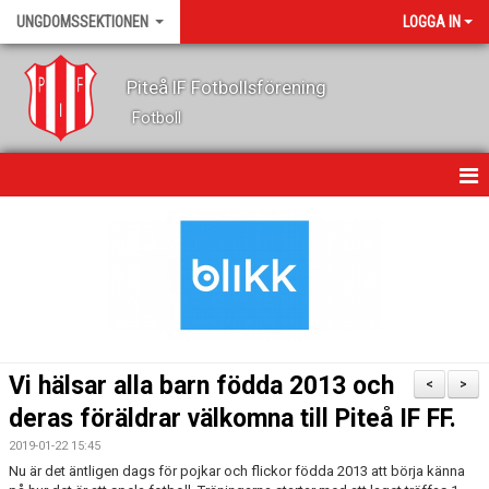
UNGDOMSSEKTIONEN
LOGGA IN
Piteå IF Fotbollsförening
Fotboll
HEM
KALENDER
NYHETER
OM OSS
Vi hälsar alla barn födda 2013 och
<
>
LEDARE
deras föräldrar välkomna till Piteå IF FF.
2019-01-22 15:45
FOTBOLLSSKOLA
Nu är det äntligen dags för pojkar och flickor födda 2013 att börja känna