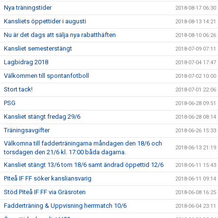
Nya träningstider
2018-08-17 06:30
Kansliets öppettider i augusti
2018-08-13 14:21
Nu är det dags att sälja nya rabatthäften
2018-08-10 06:26
Kansliet semesterstängt
2018-07-09 07:11
Lagbidrag 2018
2018-07-04 17:47
Välkommen till spontanfotboll
2018-07-02 10:00
Stort tack!
2018-07-01 22:06
PSG
2018-06-28 09:51
Kansliet stängt fredag 29/6
2018-06-28 08:14
Träningsavgifter
2018-06-26 15:33
Välkomna till fadderträningarna måndagen den 18/6 och
2018-06-13 21:19
torsdagen den 21/6 kl. 17:00 båda dagarna.
Kansliet stängt 13/6 tom 18/6 samt ändrad öppettid 12/6
2018-06-11 15:43
Piteå IF FF söker kansliansvarig
2018-06-11 09:14
Stöd Piteå IF FF via Gräsroten
2018-06-08 16:25
Fadderträning & Uppvisning herrmatch 10/6
2018-06-04 23:11