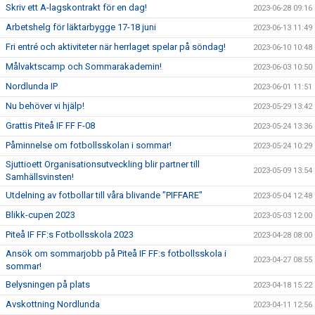
Skriv ett A-lagskontrakt för en dag!
2023-06-28 09:16
Arbetshelg för läktarbygge 17-18 juni
2023-06-13 11:49
Fri entré och aktiviteter när herrlaget spelar på söndag!
2023-06-10 10:48
Målvaktscamp och Sommarakademin!
2023-06-03 10:50
Nordlunda IP
2023-06-01 11:51
Nu behöver vi hjälp!
2023-05-29 13:42
Grattis Piteå IF FF F-08
2023-05-24 13:36
Påminnelse om fotbollsskolan i sommar!
2023-05-24 10:29
Sjuttioett Organisationsutveckling blir partner till
2023-05-09 13:54
Samhällsvinsten!
Utdelning av fotbollar till våra blivande "PIFFARE"
2023-05-04 12:48
Blikk-cupen 2023
2023-05-03 12:00
Piteå IF FF:s Fotbollsskola 2023
2023-04-28 08:00
Ansök om sommarjobb på Piteå IF FF:s fotbollsskola i
2023-04-27 08:55
sommar!
Belysningen på plats
2023-04-18 15:22
Avskottning Nordlunda
2023-04-11 12:56