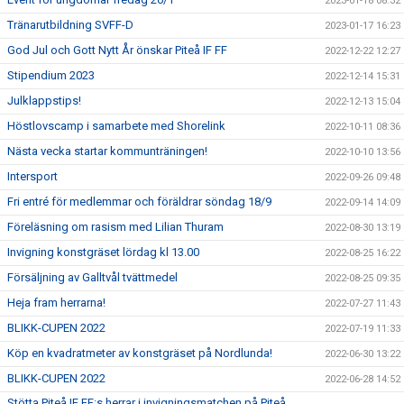
2023-01-18 08:32
Tränarutbildning SVFF-D
2023-01-17 16:23
God Jul och Gott Nytt År önskar Piteå IF FF
2022-12-22 12:27
Stipendium 2023
2022-12-14 15:31
Julklappstips!
2022-12-13 15:04
Höstlovscamp i samarbete med Shorelink
2022-10-11 08:36
Nästa vecka startar kommunträningen!
2022-10-10 13:56
Intersport
2022-09-26 09:48
Fri entré för medlemmar och föräldrar söndag 18/9
2022-09-14 14:09
Föreläsning om rasism med Lilian Thuram
2022-08-30 13:19
Invigning konstgräset lördag kl 13.00
2022-08-25 16:22
Försäljning av Galltvål tvättmedel
2022-08-25 09:35
Heja fram herrarna!
2022-07-27 11:43
BLIKK-CUPEN 2022
2022-07-19 11:33
Köp en kvadratmeter av konstgräset på Nordlunda!
2022-06-30 13:22
BLIKK-CUPEN 2022
2022-06-28 14:52
Stötta Piteå IF FF:s herrar i invigningsmatchen på Piteå