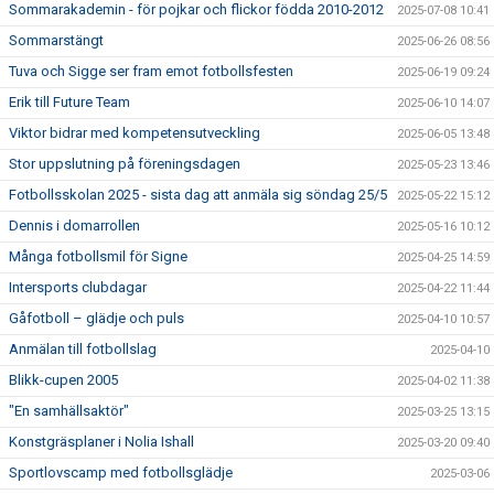
Sommarakademin - för pojkar och flickor födda 2010-2012
2025-07-08 10:41
Sommarstängt
2025-06-26 08:56
Tuva och Sigge ser fram emot fotbollsfesten
2025-06-19 09:24
Erik till Future Team
2025-06-10 14:07
Viktor bidrar med kompetensutveckling
2025-06-05 13:48
Stor uppslutning på föreningsdagen
2025-05-23 13:46
Fotbollsskolan 2025 - sista dag att anmäla sig söndag 25/5
2025-05-22 15:12
Dennis i domarrollen
2025-05-16 10:12
Många fotbollsmil för Signe
2025-04-25 14:59
Intersports clubdagar
2025-04-22 11:44
Gåfotboll – glädje och puls
2025-04-10 10:57
Anmälan till fotbollslag
2025-04-10
Blikk-cupen 2005
2025-04-02 11:38
"En samhällsaktör"
2025-03-25 13:15
Konstgräsplaner i Nolia Ishall
2025-03-20 09:40
Sportlovscamp med fotbollsglädje
2025-03-06