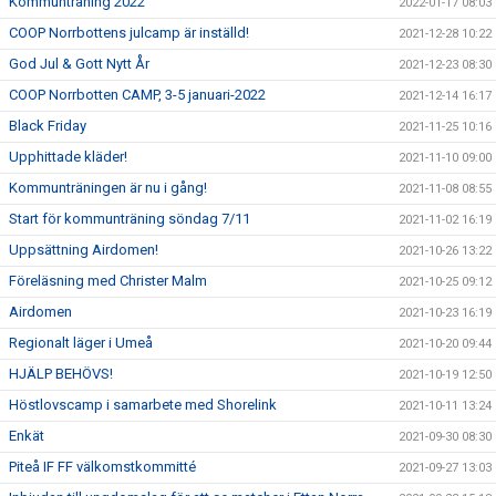
Kommunträning 2022
2022-01-17 08:03
COOP Norrbottens julcamp är inställd!
2021-12-28 10:22
God Jul & Gott Nytt År
2021-12-23 08:30
COOP Norrbotten CAMP, 3-5 januari-2022
2021-12-14 16:17
Black Friday
2021-11-25 10:16
Upphittade kläder!
2021-11-10 09:00
Kommunträningen är nu i gång!
2021-11-08 08:55
Start för kommunträning söndag 7/11
2021-11-02 16:19
Uppsättning Airdomen!
2021-10-26 13:22
Föreläsning med Christer Malm
2021-10-25 09:12
Airdomen
2021-10-23 16:19
Regionalt läger i Umeå
2021-10-20 09:44
HJÄLP BEHÖVS!
2021-10-19 12:50
Höstlovscamp i samarbete med Shorelink
2021-10-11 13:24
Enkät
2021-09-30 08:30
Piteå IF FF välkomstkommitté
2021-09-27 13:03