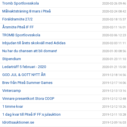
Tromb Sportlovsskola
2020-02-26 09:46
Målvaktsträning 8 mars i Piteå
2020-02-24 08:42
Föräldramöte 27/2
2020-02-18 15:37
Årsmöte Piteå IF FF
2020-02-11 16:01
TROMB Sportlovsskola
2020-02-06 12:23
Inbjudan till årets skokväll med Adidas
2020-02-03 11:11
Nu har du chansen att bli domare!
2020-01-30 08:56
Stipendium
2020-01-23 11:10
Ledarträff 5 februari - 2020
2020-01-21 15:00
GOD JUL & GOTT NYTT ÅR
2019-12-18 14:56
Brev från Piteå Summer Games
2019-12-17 14:06
Vintercamp
2019-12-13 13:16
Vinnare presentkort Stora COOP
2019-12-12 12:48
1 timme kvar
2019-12-12 10:26
1 dag kvar till Piteå IF FF:s julauktion
2019-12-11 10:28
Idrottsauktionen.se
2019-12-09 16:03