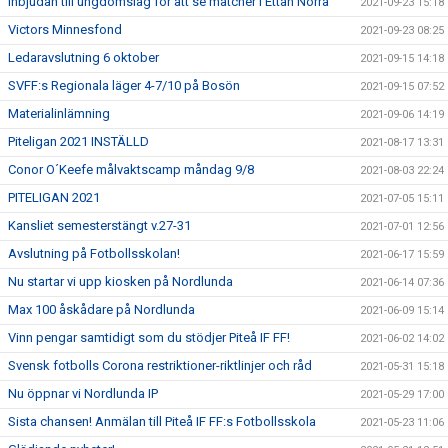
Inbjudan till ungdomslag för att se matcher i Ettan Norra
2021-09-23 15:18
Victors Minnesfond
2021-09-23 08:25
Ledaravslutning 6 oktober
2021-09-15 14:18
SVFF:s Regionala läger 4-7/10 på Bosön
2021-09-15 07:52
Materialinlämning
2021-09-06 14:19
Piteligan 2021 INSTÄLLD
2021-08-17 13:31
Conor O´Keefe målvaktscamp måndag 9/8
2021-08-03 22:24
PITELIGAN 2021
2021-07-05 15:11
Kansliet semesterstängt v.27-31
2021-07-01 12:56
Avslutning på Fotbollsskolan!
2021-06-17 15:59
Nu startar vi upp kiosken på Nordlunda
2021-06-14 07:36
Max 100 åskådare på Nordlunda
2021-06-09 15:14
Vinn pengar samtidigt som du stödjer Piteå IF FF!
2021-06-02 14:02
Svensk fotbolls Corona restriktioner-riktlinjer och råd
2021-05-31 15:18
Nu öppnar vi Nordlunda IP
2021-05-29 17:00
Sista chansen! Anmälan till Piteå IF FF:s Fotbollsskola
2021-05-23 11:06