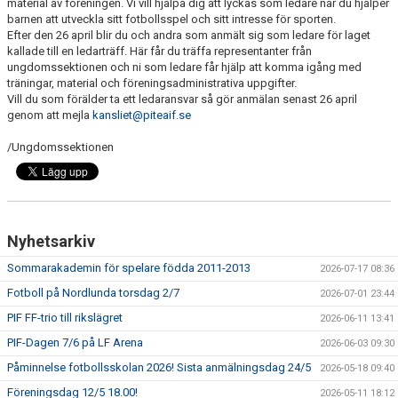
material av föreningen. Vi vill hjälpa dig att lyckas som ledare när du hjälper
barnen att utveckla sitt fotbollsspel och sitt intresse för sporten.
Efter den 26 april blir du och andra som anmält sig som ledare för laget
kallade till en ledarträff. Här får du träffa representanter från
ungdomssektionen och ni som ledare får hjälp att komma igång med
träningar, material och föreningsadministrativa uppgifter.
Vill du som förälder ta ett ledaransvar så gör anmälan senast 26 april
genom att mejla
kansliet@piteaif.se
/Ungdomssektionen
Nyhetsarkiv
Sommarakademin för spelare födda 2011-2013
2026-07-17 08:36
Fotboll på Nordlunda torsdag 2/7
2026-07-01 23:44
PIF FF-trio till rikslägret
2026-06-11 13:41
PIF-Dagen 7/6 på LF Arena
2026-06-03 09:30
Påminnelse fotbollsskolan 2026! Sista anmälningsdag 24/5
2026-05-18 09:40
Föreningsdag 12/5 18.00!
2026-05-11 18:12