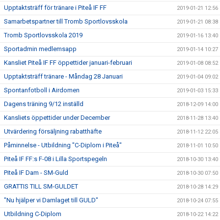
Upptaktsträff för tränare i Piteå IF FF
2019-01-21 12:56
Samarbetspartner till Tromb Sportlovsskola
2019-01-21 08:38
Tromb Sportlovsskola 2019
2019-01-16 13:40
Sportadmin medlemsapp
2019-01-14 10:27
Kansliet Piteå IF FF öppettider januari-februari
2019-01-08 08:52
Upptaktsträff tränare - Måndag 28 Januari
2019-01-04 09:02
Spontanfotboll i Airdomen
2019-01-03 15:33
Dagens träning 9/12 inställd
2018-12-09 14:00
Kansliets öppettider under December
2018-11-28 13:40
Utvärdering försäljning rabatthäfte
2018-11-12 22:05
Påminnelse - Utbildning "C-Diplom i Piteå"
2018-11-01 10:50
Piteå IF FF:s F-08 i Lilla Sportspegeln
2018-10-30 13:40
Piteå IF Dam - SM-Guld
2018-10-30 07:50
GRATTIS TILL SM-GULDET
2018-10-28 14:29
"Nu hjälper vi Damlaget till GULD"
2018-10-24 07:55
Utbildning C-Diplom
2018-10-22 14:22