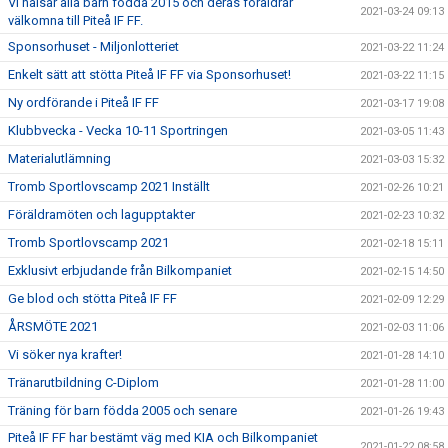
Vi hälsar alla barn födda 2015 och deras föräldrar
2021-03-24 09:13
välkomna till Piteå IF FF.
Sponsorhuset - Miljonlotteriet
2021-03-22 11:24
Enkelt sätt att stötta Piteå IF FF via Sponsorhuset!
2021-03-22 11:15
Ny ordförande i Piteå IF FF
2021-03-17 19:08
Klubbvecka - Vecka 10-11 Sportringen
2021-03-05 11:43
Materialutlämning
2021-03-03 15:32
Tromb Sportlovscamp 2021 Inställt
2021-02-26 10:21
Föräldramöten och lagupptakter
2021-02-23 10:32
Tromb Sportlovscamp 2021
2021-02-18 15:11
Exklusivt erbjudande från Bilkompaniet
2021-02-15 14:50
Ge blod och stötta Piteå IF FF
2021-02-09 12:29
ÅRSMÖTE 2021
2021-02-03 11:06
Vi söker nya krafter!
2021-01-28 14:10
Tränarutbildning C-Diplom
2021-01-28 11:00
Träning för barn födda 2005 och senare
2021-01-26 19:43
Piteå IF FF har bestämt väg med KIA och Bilkompaniet
2021-01-22 08:58