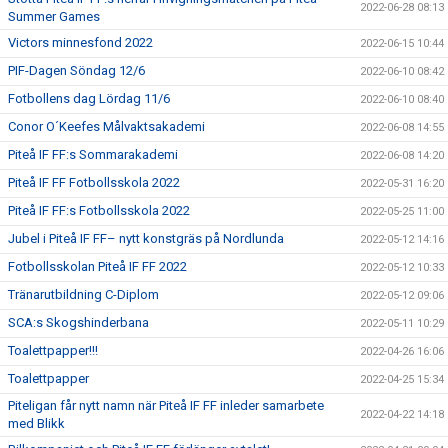
2022-06-28 08:13
Summer Games
Victors minnesfond 2022
2022-06-15 10:44
PIF-Dagen Söndag 12/6
2022-06-10 08:42
Fotbollens dag Lördag 11/6
2022-06-10 08:40
Conor O´Keefes Målvaktsakademi
2022-06-08 14:55
Piteå IF FF:s Sommarakademi
2022-06-08 14:20
Piteå IF FF Fotbollsskola 2022
2022-05-31 16:20
Piteå IF FF:s Fotbollsskola 2022
2022-05-25 11:00
Jubel i Piteå IF FF– nytt konstgräs på Nordlunda
2022-05-12 14:16
Fotbollsskolan Piteå IF FF 2022
2022-05-12 10:33
Tränarutbildning C-Diplom
2022-05-12 09:06
SCA:s Skogshinderbana
2022-05-11 10:29
Toalettpapper!!!
2022-04-26 16:06
Toalettpapper
2022-04-25 15:34
Piteligan får nytt namn när Piteå IF FF inleder samarbete
2022-04-22 14:18
med Blikk