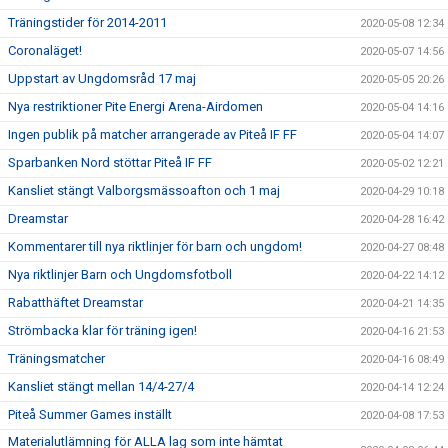
Träningstider för 2014-2011
2020-05-08 12:34
Coronaläget!
2020-05-07 14:56
Uppstart av Ungdomsråd 17 maj
2020-05-05 20:26
Nya restriktioner Pite Energi Arena-Airdomen
2020-05-04 14:16
Ingen publik på matcher arrangerade av Piteå IF FF
2020-05-04 14:07
Sparbanken Nord stöttar Piteå IF FF
2020-05-02 12:21
Kansliet stängt Valborgsmässoafton och 1 maj
2020-04-29 10:18
Dreamstar
2020-04-28 16:42
Kommentarer till nya riktlinjer för barn och ungdom!
2020-04-27 08:48
Nya riktlinjer Barn och Ungdomsfotboll
2020-04-22 14:12
Rabatthäftet Dreamstar
2020-04-21 14:35
Strömbacka klar för träning igen!
2020-04-16 21:53
Träningsmatcher
2020-04-16 08:49
Kansliet stängt mellan 14/4-27/4
2020-04-14 12:24
Piteå Summer Games inställt
2020-04-08 17:53
Materialutlämning för ALLA lag som inte hämtat