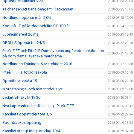
Öppettider kansliet V.23
2018-06-03 23:04
Ta chansen att tjäna pengar till lagkassan
2018-05-25 18:05
Nordlunda öppnar mån 28/5
2018-05-25 12:09
Kom på LF på lördag och fira PIF 100 år
2018-05-24 16:55
Jubileumsfest 26 maj
2018-05-23 13:43
GROLLS öppnar tor 24/5
2018-05-22 20:10
Piteå IF FF och Piteå IF Dam överens angående funktionärer
2018-05-21 12:30
på dom damallsvenska matcherna
Nordlundas Tränings- & Matchtider 2018
2018-05-17 13:08
Piteå IF FF:s fotbollsskola
2018-05-09 15:18
Öppettider vecka 19
2018-05-06 22:26
Möte tränings- och matchtider 16/5
2018-05-02 19:00
Ledarträff 2/5 kl 19.30.
2018-04-30 08:11
Nya kaptensbindlar till alla lag i Piteå IF FF
2018-04-25 09:47
Kansliets öppettider tom 1/5
2018-04-22 22:26
Strömbackas öppning
2018-04-19 15:52
Kansliet stängt idag torsdag 19/4
2018-04-19 07:28