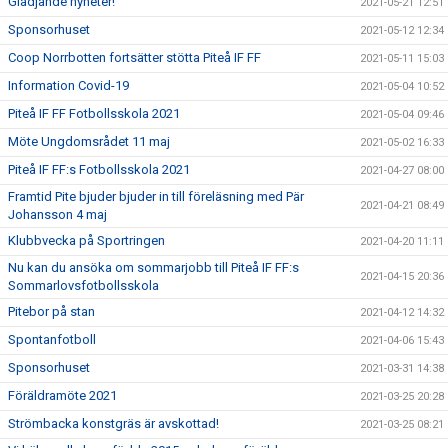
Glädjande nyheter!
2021-05-21 12:51
Sponsorhuset
2021-05-12 12:34
Coop Norrbotten fortsätter stötta Piteå IF FF
2021-05-11 15:03
Information Covid-19
2021-05-04 10:52
Piteå IF FF Fotbollsskola 2021
2021-05-04 09:46
Möte Ungdomsrådet 11 maj
2021-05-02 16:33
Piteå IF FF:s Fotbollsskola 2021
2021-04-27 08:00
Framtid Pite bjuder bjuder in till föreläsning med Pär
2021-04-21 08:49
Johansson 4 maj
Klubbvecka på Sportringen
2021-04-20 11:11
Nu kan du ansöka om sommarjobb till Piteå IF FF:s
2021-04-15 20:36
Sommarlovsfotbollsskola
Pitebor på stan
2021-04-12 14:32
Spontanfotboll
2021-04-06 15:43
Sponsorhuset
2021-03-31 14:38
Föräldramöte 2021
2021-03-25 20:28
Strömbacka konstgräs är avskottad!
2021-03-25 08:21