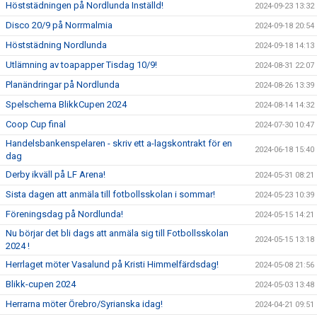
Höststädningen på Nordlunda Inställd!
2024-09-23 13:32
Disco 20/9 på Norrmalmia
2024-09-18 20:54
Höststädning Nordlunda
2024-09-18 14:13
Utlämning av toapapper Tisdag 10/9!
2024-08-31 22:07
Planändringar på Nordlunda
2024-08-26 13:39
Spelschema BlikkCupen 2024
2024-08-14 14:32
Coop Cup final
2024-07-30 10:47
Handelsbankenspelaren - skriv ett a-lagskontrakt för en
2024-06-18 15:40
dag
Derby ikväll på LF Arena!
2024-05-31 08:21
Sista dagen att anmäla till fotbollsskolan i sommar!
2024-05-23 10:39
Föreningsdag på Nordlunda!
2024-05-15 14:21
Nu börjar det bli dags att anmäla sig till Fotbollsskolan
2024-05-15 13:18
2024 !
Herrlaget möter Vasalund på Kristi Himmelfärdsdag!
2024-05-08 21:56
Blikk-cupen 2024
2024-05-03 13:48
Herrarna möter Örebro/Syrianska idag!
2024-04-21 09:51