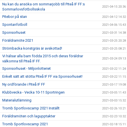
Nu kan du ansöka om sommarjobb till Piteå IF FF:s
2021-04-15 20:36
Sommarlovsfotbollsskola
Pitebor på stan
2021-04-12 14:32
Spontanfotboll
2021-04-06 15:43
Sponsorhuset
2021-03-31 14:38
Föräldramöte 2021
2021-03-25 20:28
Strömbacka konstgräs är avskottad!
2021-03-25 08:21
Vi hälsar alla barn födda 2015 och deras föräldrar
2021-03-24 09:13
välkomna till Piteå IF FF.
Sponsorhuset - Miljonlotteriet
2021-03-22 11:24
Enkelt sätt att stötta Piteå IF FF via Sponsorhuset!
2021-03-22 11:15
Ny ordförande i Piteå IF FF
2021-03-17 19:08
Klubbvecka - Vecka 10-11 Sportringen
2021-03-05 11:43
Materialutlämning
2021-03-03 15:32
Tromb Sportlovscamp 2021 Inställt
2021-02-26 10:21
Föräldramöten och lagupptakter
2021-02-23 10:32
Tromb Sportlovscamp 2021
2021-02-18 15:11