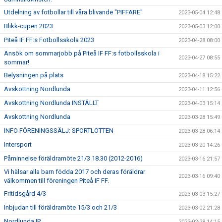
Utdelning av fotbollar till våra blivande "PIFFARE"
2023-05-04 12:48
Blikk-cupen 2023
2023-05-03 12:00
Piteå IF FF:s Fotbollsskola 2023
2023-04-28 08:00
Ansök om sommarjobb på Piteå IF FF:s fotbollsskola i
2023-04-27 08:55
sommar!
Belysningen på plats
2023-04-18 15:22
Avskottning Nordlunda
2023-04-11 12:56
Avskottning Nordlunda INSTÄLLT
2023-04-03 15:14
Avskottning Nordlunda
2023-03-28 15:49
INFO FÖRENINGSSÄLJ: SPORTLOTTEN
2023-03-28 06:14
Intersport
2023-03-20 14:26
Påminnelse föräldramöte 21/3 18.30 (2012-2016)
2023-03-16 21:57
Vi hälsar alla barn födda 2017 och deras föräldrar
2023-03-16 09:40
välkommen till föreningen Piteå IF FF.
Fritidsgård 4/3
2023-03-03 15:27
Inbjudan till föräldramöte 15/3 och 21/3
2023-03-02 21:28
Nordlunda IP
2023-02-28 14:15