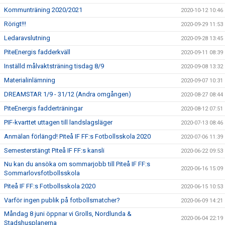
Kommunträning 2020/2021
2020-10-12 10:46
Rörigt!!!
2020-09-29 11:53
Ledaravslutning
2020-09-28 13:45
PiteEnergis fadderkväll
2020-09-11 08:39
Inställd målvaktsträning tisdag 8/9
2020-09-08 13:32
Materialinlämning
2020-09-07 10:31
DREAMSTAR 1/9 - 31/12 (Andra omgången)
2020-08-27 08:44
PiteEnergis fadderträningar
2020-08-12 07:51
PIF-kvarttet uttagen till landslagsläger
2020-07-13 08:46
Anmälan förlängd! Piteå IF FF:s Fotbollsskola 2020
2020-07-06 11:39
Semesterstängt Piteå IF FF:s kansli
2020-06-22 09:53
Nu kan du ansöka om sommarjobb till Piteå IF FF:s
2020-06-16 15:09
Sommarlovsfotbollsskola
Piteå IF FF:s Fotbollsskola 2020
2020-06-15 10:53
Varför ingen publik på fotbollsmatcher?
2020-06-09 14:21
Måndag 8 juni öppnar vi Grolls, Nordlunda &
2020-06-04 22:19
Stadshusplanerna