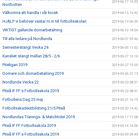
2019-06-17 15:33
Norrbotten
Välkomna att handla i vår kiosk
2019-06-15 15:42
HJÄLP vi behöver västar m.m till fotbollsskolan
2019-06-13 06:39
VIKTIGT gällande domarbetalning
2019-06-10 18:54
Till alla ledare på Nordlunda
2019-06-07 09:46
Semesterstängt Vecka 24
2019-06-05 11:02
Kansliet stängt mellan 28/5 - 2/6
2019-05-27 15:14
Piteligan 2019
2019-05-27 10:50
Domare och domarbetalning 2019
2019-05-26 21:13
Nordlunda Vecka 22
2019-05-23 08:51
Piteå IF FF:s Fotbollsskola 2019
2019-05-22 08:51
Fotbollens Dag 25 maj
2019-05-21 16:19
Fotbollsskadeutbildning 21/5 Piteå
2019-05-20 14:42
Nordlundas Tränings- & Matchtider 2019
2019-05-17 17:08
Piteå IF FF Fotbollsskola 2019
2019-05-14 14:06
Piteå IF FF:s Fotbollsskola 2019
2019-05-09 09:49