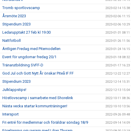
Tromb sportlovscamp
2023-02-14 15:38
Årsmöte 2023
2023-02-06 11:15
Stipendium 2023
2023-02-06 10:29
Ledarupptakt 27 feb kl 19.00
2023-01-31 08:11
Nattfotboll
2023-01-26 11:56
Äntligen Fredag med Pitemodellen
2023-01-24 16:15
Event för ungdomar fredag 20/1
2023-01-18 08:32
Tränarutbildning SVFF-D
2023-01-17 16:23
God Jul och Gott Nytt År önskar Piteå IF FF
2022-12-22 12:27
Stipendium 2023
2022-12-14 15:31
Julklappstips!
2022-12-13 15:04
Höstlovscamp i samarbete med Shorelink
2022-10-11 08:36
Nästa vecka startar kommunträningen!
2022-10-10 13:56
Intersport
2022-09-26 09:48
Fri entré för medlemmar och föräldrar söndag 18/9
2022-09-14 14:09
Föreläsning om rasism med Lilian Thuram
2022-08-30 13:19