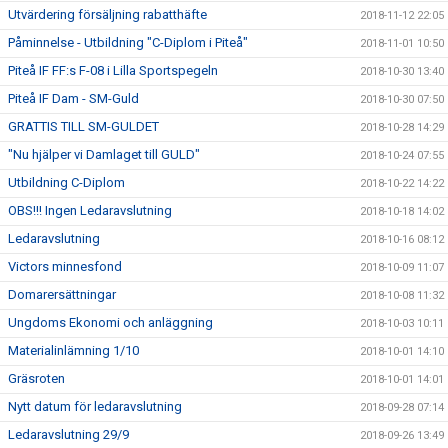
Utvärdering försäljning rabatthäfte
2018-11-12 22:05
Påminnelse - Utbildning "C-Diplom i Piteå"
2018-11-01 10:50
Piteå IF FF:s F-08 i Lilla Sportspegeln
2018-10-30 13:40
Piteå IF Dam - SM-Guld
2018-10-30 07:50
GRATTIS TILL SM-GULDET
2018-10-28 14:29
"Nu hjälper vi Damlaget till GULD"
2018-10-24 07:55
Utbildning C-Diplom
2018-10-22 14:22
OBS!!! Ingen Ledaravslutning
2018-10-18 14:02
Ledaravslutning
2018-10-16 08:12
Victors minnesfond
2018-10-09 11:07
Domarersättningar
2018-10-08 11:32
Ungdoms Ekonomi och anläggning
2018-10-03 10:11
Materialinlämning 1/10
2018-10-01 14:10
Gräsroten
2018-10-01 14:01
Nytt datum för ledaravslutning
2018-09-28 07:14
Ledaravslutning 29/9
2018-09-26 13:49