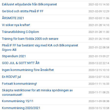
Exklusivt erbjudande från Bilkompaniet
2021-02-15 14:50
Ge blod och stötta Piteå IF FF
2021-02-09 12:29
ÅRSMÖTE 2021
2021-02-03 11:06
Vi söker nya krafter!
2021-01-28 14:10
Tränarutbildning C-Diplom
2021-01-28 11:00
Träning för barn födda 2005 och senare
2021-01-26 19:43
Piteå IF FF har bestämt väg med KIA och Bilkompaniet
2021-01-22 08:58
Sigoro AB
Stipendium 2021
2021-01-19 09:27
GOD JUL & GOTT NYTT ÅR
2020-12-22 22:14
Ingen kommunträning före årsskiftet
2020-12-15 10:10
En RÖDVIT jul
2020-12-07 15:55
Fortsatt kommunträning!
2020-11-11 16:33
Skärpta restriktioner för att minska spridningen av
2020-11-11 08:25
coronaviruset!
Kommunträning 15/11
2020-11-09 08:38
Kommunträning 2020/2021
2020-10-15 10:58