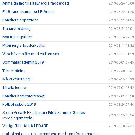
Anmälda lag till PiteEnergis fadderdag
2019-08-26 15:00
F-18 Landskamp på LF-Arena
2019-08-22 11:25
Kansliets öppettider
2019-08-21 14:35
Tränarutbildning
2019-08-21 09:01
Nya träningstider
2019-08-14 22:19
PiteEnergis fadderkvällar
2019-08-11 18:32
Vi behöver hjälp med en liten sak
2019-08-11 11:59
Sommarakademin 2019
2019-08-01 07:45
Teknikträning
2019-07-30 15:31
Målvaktsträning
2019-07-15 10:23
Till alla ledare
2019-07-01 15:42
Kansliet semesterstängt!
2019-07-01 13:18
Fotbollsskola 2019
2019-06-26 07:46
Stötta Piteå IF FF:s herrar i Piteå Summer Games
2019-06-25 19:36
invigningsmatch!
Viktigt! TILL ALLA LEDARE
2019-06-18 22:37
Fotbollsskola 2019 i samarbete med Länsförsäkringar