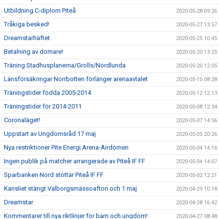
Utbildning C-diplom Piteå
2020-05-28 09:26
Tråkiga besked!
2020-05-27 13:57
Dreamstarhäftet
2020-05-25 10:45
Betalning av domare!
2020-05-20 13:25
Träning Stadhusplanerna/Grolls/Nordlunda
2020-05-20 12:05
Länsförsäkringar Norrbotten förlänger arenaavtalet
2020-05-15 08:28
Träningstider födda 2005-2014
2020-05-12 12:13
Träningstider för 2014-2011
2020-05-08 12:34
Coronaläget!
2020-05-07 14:56
Uppstart av Ungdomsråd 17 maj
2020-05-05 20:26
Nya restriktioner Pite Energi Arena-Airdomen
2020-05-04 14:16
Ingen publik på matcher arrangerade av Piteå IF FF
2020-05-04 14:07
Sparbanken Nord stöttar Piteå IF FF
2020-05-02 12:21
Kansliet stängt Valborgsmässoafton och 1 maj
2020-04-29 10:18
Dreamstar
2020-04-28 16:42
Kommentarer till nya riktlinjer för barn och ungdom!
2020-04-27 08:48