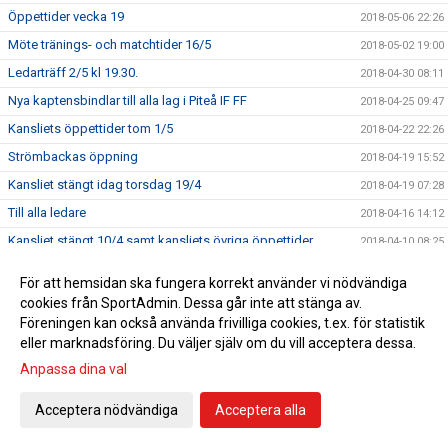
Öppettider vecka 19
2018-05-06 22:26
Möte tränings- och matchtider 16/5
2018-05-02 19:00
Ledarträff 2/5 kl 19.30.
2018-04-30 08:11
Nya kaptensbindlar till alla lag i Piteå IF FF
2018-04-25 09:47
Kansliets öppettider tom 1/5
2018-04-22 22:26
Strömbackas öppning
2018-04-19 15:52
Kansliet stängt idag torsdag 19/4
2018-04-19 07:28
Till alla ledare
2018-04-16 14:12
Kansliet stängt 10/4 samt kansliets övriga öppettider
2018-04-10 08:25
Angående bokning av träningstider
2018-04-09 10:10
För att hemsidan ska fungera korrekt använder vi nödvändiga
Uthämtning av säsongskort
2018-04-06 08:56
cookies från SportAdmin. Dessa går inte att stänga av.
Föreningen kan också använda frivilliga cookies, t.ex. för statistik
Tävlingsforum söndag 15 april
2018-04-06 08:15
eller marknadsföring. Du väljer själv om du vill acceptera dessa.
Träningstider
2018-03-29 18:35
Anpassa dina val
Nu finns Dreamstar häftena på kansliet
2018-03-29 10:57
Inga Dreamstar häften 28/3
Acceptera nödvändiga
Acceptera alla
2018-03-28 14:58
Till alla ledare
2018-03-27 06:14