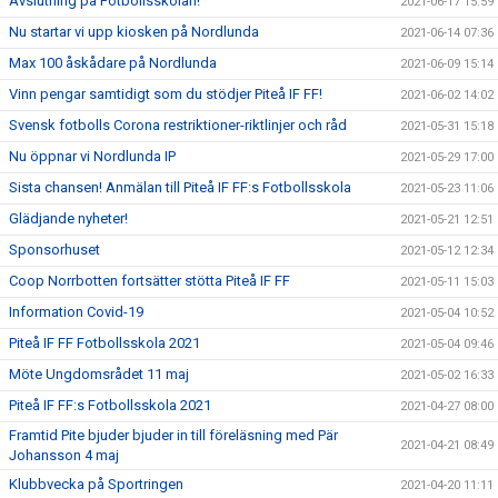
Avslutning på Fotbollsskolan!
2021-06-17 15:59
Nu startar vi upp kiosken på Nordlunda
2021-06-14 07:36
Max 100 åskådare på Nordlunda
2021-06-09 15:14
Vinn pengar samtidigt som du stödjer Piteå IF FF!
2021-06-02 14:02
Svensk fotbolls Corona restriktioner-riktlinjer och råd
2021-05-31 15:18
Nu öppnar vi Nordlunda IP
2021-05-29 17:00
Sista chansen! Anmälan till Piteå IF FF:s Fotbollsskola
2021-05-23 11:06
Glädjande nyheter!
2021-05-21 12:51
Sponsorhuset
2021-05-12 12:34
Coop Norrbotten fortsätter stötta Piteå IF FF
2021-05-11 15:03
Information Covid-19
2021-05-04 10:52
Piteå IF FF Fotbollsskola 2021
2021-05-04 09:46
Möte Ungdomsrådet 11 maj
2021-05-02 16:33
Piteå IF FF:s Fotbollsskola 2021
2021-04-27 08:00
Framtid Pite bjuder bjuder in till föreläsning med Pär
2021-04-21 08:49
Johansson 4 maj
Klubbvecka på Sportringen
2021-04-20 11:11