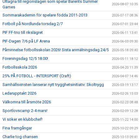
Uttagna till regionslagen som spelar Barents Summer
2026-08-07 10:35
Games
Sommarakademin för spelare födda 2011-2013
2026-07-17 08:36
Fotboll på Nordlunda torsdag 2/7
2026-07-01 23:44
PIF FF-trio till rikslägret
2026-06-11 13:41
PIF-Dagen 7/6 på LF Arena
2026-06-03 09:30
Påminnelse fotbollsskolan 2026! Sista anmälningsdag 24/5
2026-05-18 09:40
Föreningsdag 12/5 18.00!
2026-05-11 18:12
Fotbollsskola 2026
2026-04-20 11:39
25% PÅ FOTBOLL - INTERSPORT (Craft)
2026-04-07 14:46
Samhällsvinsten lanserar nytt trygghetsinitiativ: Skoltrygg
2026-03-19 13:17
Ledarupptakt 2026
2026-02-26 15:03
Välkomna till årsmöte 2026
2026-02-23 08:48
Sportlovscamp 2-4 mars!
2026-02-09 12:28
Vi söker en klubbchef!
2025-11-22 14:00
Fina framgångar
2025-10-22 09:29
Charlie tog chansen
2025-10-13 09:41