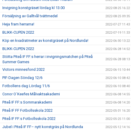
Invigning konstgräset lördag kl 13.00
2022-08-25 16:22
Försäljning av Galltvål tvättmedel
2022-08-25 09:35
Heja fram herrarna!
2022-07-27 11:43
BLIKK-CUPEN 2022
2022-07-19 11:33
Köp en kvadratmeter av konstgräset på Nordlunda!
2022-06-30 13:22
BLIKK-CUPEN 2022
2022-06-28 14:52
Stötta Piteå IF FF:s herrar i invigningsmatchen på Piteå
2022-06-28 08:13
Summer Games
Victors minnesfond 2022
2022-06-15 10:44
PIF-Dagen Söndag 12/6
2022-06-10 08:42
Fotbollens dag Lördag 11/6
2022-06-10 08:40
Conor O´Keefes Målvaktsakademi
2022-06-08 14:55
Piteå IF FF:s Sommarakademi
2022-06-08 14:20
Piteå IF FF Fotbollsskola 2022
2022-05-31 16:20
Piteå IF FF:s Fotbollsskola 2022
2022-05-25 11:00
Jubel i Piteå IF FF– nytt konstgräs på Nordlunda
2022-05-12 14:16