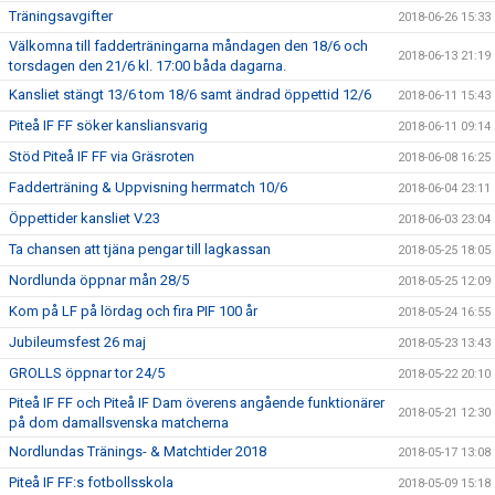
Träningsavgifter
2018-06-26 15:33
Välkomna till fadderträningarna måndagen den 18/6 och
2018-06-13 21:19
torsdagen den 21/6 kl. 17:00 båda dagarna.
Kansliet stängt 13/6 tom 18/6 samt ändrad öppettid 12/6
2018-06-11 15:43
Piteå IF FF söker kansliansvarig
2018-06-11 09:14
Stöd Piteå IF FF via Gräsroten
2018-06-08 16:25
Fadderträning & Uppvisning herrmatch 10/6
2018-06-04 23:11
Öppettider kansliet V.23
2018-06-03 23:04
Ta chansen att tjäna pengar till lagkassan
2018-05-25 18:05
Nordlunda öppnar mån 28/5
2018-05-25 12:09
Kom på LF på lördag och fira PIF 100 år
2018-05-24 16:55
Jubileumsfest 26 maj
2018-05-23 13:43
GROLLS öppnar tor 24/5
2018-05-22 20:10
Piteå IF FF och Piteå IF Dam överens angående funktionärer
2018-05-21 12:30
på dom damallsvenska matcherna
Nordlundas Tränings- & Matchtider 2018
2018-05-17 13:08
Piteå IF FF:s fotbollsskola
2018-05-09 15:18