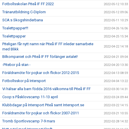
Fotbollsskolan Piteå IF FF 2022
2022-05-12 10:33
Tränarutbildning C-Diplom
2022-05-12 09:06
SCA:s Skogshinderbana
2022-05-11 10:29
Toalettpapper!!!
2022-04-26 16:06
Toalettpapper
2022-04-25 15:34
Piteligan får nytt namn när Piteå IF FF inleder samarbete
2022-04-22 14:18
med Blikk
Bilkompaniet och Piteå IF FF förlänger avtalet!
2022-04-21 09:04
-Pitebor på stan -
2022-04-20 13:30
Föräldramöte för pojkar och flickor 2012-2015
2022-04-13 08:59
Fotbollsskor på Intersport
2022-04-04 13:22
Vi hälsar alla barn födda 2016 välkomna till Piteå IF FF
2022-03-30 14:31
Coop:s Påsklovscamp 11-13 april
2022-03-24 09:44
Klubbdagar på Intersport Piteå samt Intersport.se
2022-03-22 14:15
Föräldramöte för pojkar och flickor 2007-2011
2022-03-21 10:55
Tromb Sportlovscamp 7-9 mars
2022-02-28 14:32