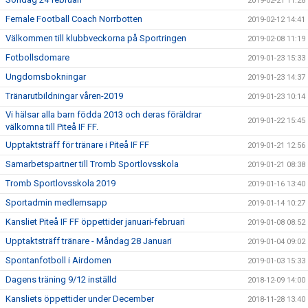
2019-02-21 11:28
Female Football Coach Norrbotten
2019-02-12 14:41
Välkommen till klubbveckorna på Sportringen
2019-02-08 11:19
Fotbollsdomare
2019-01-23 15:33
Ungdomsbokningar
2019-01-23 14:37
Tränarutbildningar våren-2019
2019-01-23 10:14
Vi hälsar alla barn födda 2013 och deras föräldrar
2019-01-22 15:45
välkomna till Piteå IF FF.
Upptaktsträff för tränare i Piteå IF FF
2019-01-21 12:56
Samarbetspartner till Tromb Sportlovsskola
2019-01-21 08:38
Tromb Sportlovsskola 2019
2019-01-16 13:40
Sportadmin medlemsapp
2019-01-14 10:27
Kansliet Piteå IF FF öppettider januari-februari
2019-01-08 08:52
Upptaktsträff tränare - Måndag 28 Januari
2019-01-04 09:02
Spontanfotboll i Airdomen
2019-01-03 15:33
Dagens träning 9/12 inställd
2018-12-09 14:00
Kansliets öppettider under December
2018-11-28 13:40