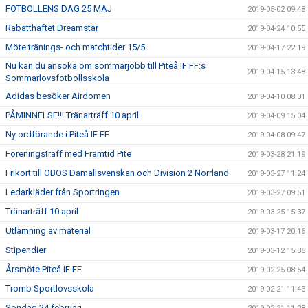
FOTBOLLENS DAG 25 MAJ
2019-05-02 09:48
Rabatthäftet Dreamstar
2019-04-24 10:55
Möte tränings- och matchtider 15/5
2019-04-17 22:19
Nu kan du ansöka om sommarjobb till Piteå IF FF:s
2019-04-15 13:48
Sommarlovsfotbollsskola
Adidas besöker Airdomen
2019-04-10 08:01
PÅMINNELSE!!! Tränarträff 10 april
2019-04-09 15:04
Ny ordförande i Piteå IF FF
2019-04-08 09:47
Föreningsträff med Framtid Pite
2019-03-28 21:19
Frikort till OBOS Damallsvenskan och Division 2 Norrland
2019-03-27 11:24
Ledarkläder från Sportringen
2019-03-27 09:51
Tränarträff 10 april
2019-03-25 15:37
Utlämning av material
2019-03-17 20:16
Stipendier
2019-03-12 15:36
Årsmöte Piteå IF FF
2019-02-25 08:54
Tromb Sportlovsskola
2019-02-21 11:43
Söndag 24 februari