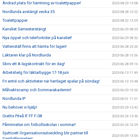
Ändrad plats för hämtning av toalettpapper!
2023-08-29 13:08
Nordlunda avstängt vecka 35
2023-08-28 10:22
Toalettpapper
2023-08-22 13:59
Kansliet Semesterstängt
2023-06-29 08:33
Nya öppet och telefontider på kansliet!
2023-06-29 08:32
Vattenställ finns att hämta för lagen!
2023-06-28 23:20
Läktaren klar på Nordlunda
2023-06-28 15:56
Skriv ett A-lagskontrakt för en dag!
2023-06-28 09:16
Arbetshelg för läktarbygge 17-18 juni
2023-06-13 11:49
Fri entré och aktiviteter när herrlaget spelar på söndag!
2023-06-10 10:48
Målvaktscamp och Sommarakademin!
2023-06-03 10:50
Nordlunda IP
2023-06-01 11:51
Nu behöver vi hjälp!
2023-05-29 13:42
Grattis Piteå IF FF F-08
2023-05-24 13:36
Påminnelse om fotbollsskolan i sommar!
2023-05-24 10:29
Sjuttioett Organisationsutveckling blir partner till
2023-05-09 13:54
Samhällsvinsten!