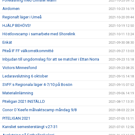
Föreläsning med Christer Malm
2021-10-25 09:12
Airdomen
2021-10-23 16:19
Regionalt läger i Umeå
2021-10-20 09:44
HJÄLP BEHÖVS!
2021-10-19 12:50
Höstlovscamp i samarbete med Shorelink
2021-10-11 13:24
Enkät
2021-09-30 08:30
Piteå IF FF välkomstkommitté
2021-09-27 13:03
Inbjudan till ungdomslag för att se matcher i Ettan Norra
2021-09-23 15:18
Victors Minnesfond
2021-09-23 08:25
Ledaravslutning 6 oktober
2021-09-15 14:18
SVFF:s Regionala läger 4-7/10 på Bosön
2021-09-15 07:52
Materialinlämning
2021-09-06 14:19
Piteligan 2021 INSTÄLLD
2021-08-17 13:31
Conor O´Keefe målvaktscamp måndag 9/8
2021-08-03 22:24
PITELIGAN 2021
2021-07-05 15:11
Kansliet semesterstängt v.27-31
2021-07-01 12:56