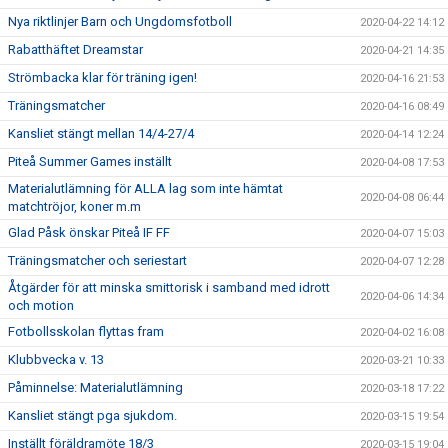
Nya riktlinjer Barn och Ungdomsfotboll
2020-04-22 14:12
Rabatthäftet Dreamstar
2020-04-21 14:35
Strömbacka klar för träning igen!
2020-04-16 21:53
Träningsmatcher
2020-04-16 08:49
Kansliet stängt mellan 14/4-27/4
2020-04-14 12:24
Piteå Summer Games inställt
2020-04-08 17:53
Materialutlämning för ALLA lag som inte hämtat
2020-04-08 06:44
matchtröjor, koner m.m
Glad Påsk önskar Piteå IF FF
2020-04-07 15:03
Träningsmatcher och seriestart
2020-04-07 12:28
Åtgärder för att minska smittorisk i samband med idrott
2020-04-06 14:34
och motion
Fotbollsskolan flyttas fram
2020-04-02 16:08
Klubbvecka v. 13
2020-03-21 10:33
Påminnelse: Materialutlämning
2020-03-18 17:22
Kansliet stängt pga sjukdom.
2020-03-15 19:54
Inställt föräldramöte 18/3
2020-03-15 19:04