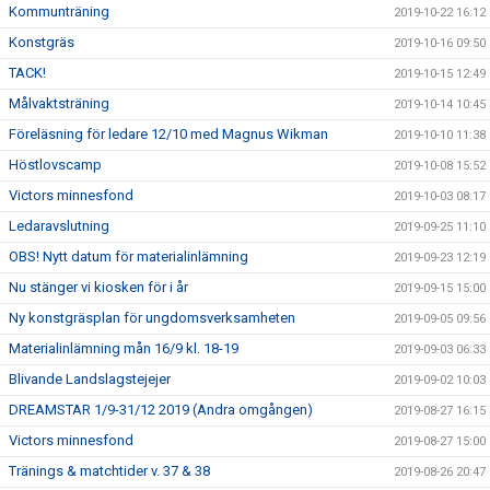
Kommunträning
2019-10-22 16:12
Konstgräs
2019-10-16 09:50
TACK!
2019-10-15 12:49
Målvaktsträning
2019-10-14 10:45
Föreläsning för ledare 12/10 med Magnus Wikman
2019-10-10 11:38
Höstlovscamp
2019-10-08 15:52
Victors minnesfond
2019-10-03 08:17
Ledaravslutning
2019-09-25 11:10
OBS! Nytt datum för materialinlämning
2019-09-23 12:19
Nu stänger vi kiosken för i år
2019-09-15 15:00
Ny konstgräsplan för ungdomsverksamheten
2019-09-05 09:56
Materialinlämning mån 16/9 kl. 18-19
2019-09-03 06:33
Blivande Landslagstejejer
2019-09-02 10:03
DREAMSTAR 1/9-31/12 2019 (Andra omgången)
2019-08-27 16:15
Victors minnesfond
2019-08-27 15:00
Tränings & matchtider v. 37 & 38
2019-08-26 20:47