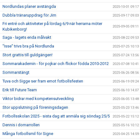
Nordlundas planer avstängda
2025-10-01 09:17
Dubbla tränaruppdrag för Jim
2025-09-17 09:03
Fri entré och aktiviteter på lördag 6/9 när herrarna möter
2025-09-05 09:11
Kubikenborg!
Saga - lagets enda målvakt
2025-08-22 09:53
"Isse" trivs bra på Nordlunda
2025-07-25 10:13
Stort grattis till guldgängen!
2025-07-24 13:56
Sommarakademin - för pojkar och flickor födda 2010-2012
2025-07-08 10:41
Sommarstängt
2025-06-26 08:56
Tuva och Sigge ser fram emot fotbollsfesten
2025-06-19 09:24
Erik till Future Team
2025-06-10 14:07
Viktor bidrar med kompetensutveckling
2025-06-05 13:48
Stor uppslutning på föreningsdagen
2025-05-23 13:46
Fotbollsskolan 2025 - sista dag att anmäla sig söndag 25/5
2025-05-22 15:12
Dennis i domarrollen
2025-05-16 10:12
Många fotbollsmil för Signe
2025-04-25 14:59