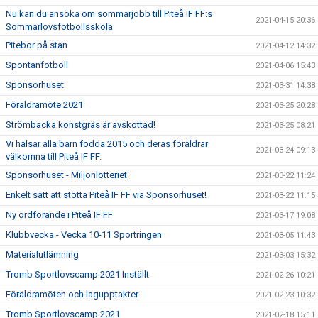
Nu kan du ansöka om sommarjobb till Piteå IF FF:s
2021-04-15 20:36
Sommarlovsfotbollsskola
Pitebor på stan
2021-04-12 14:32
Spontanfotboll
2021-04-06 15:43
Sponsorhuset
2021-03-31 14:38
Föräldramöte 2021
2021-03-25 20:28
Strömbacka konstgräs är avskottad!
2021-03-25 08:21
Vi hälsar alla barn födda 2015 och deras föräldrar
2021-03-24 09:13
välkomna till Piteå IF FF.
Sponsorhuset - Miljonlotteriet
2021-03-22 11:24
Enkelt sätt att stötta Piteå IF FF via Sponsorhuset!
2021-03-22 11:15
Ny ordförande i Piteå IF FF
2021-03-17 19:08
Klubbvecka - Vecka 10-11 Sportringen
2021-03-05 11:43
Materialutlämning
2021-03-03 15:32
Tromb Sportlovscamp 2021 Inställt
2021-02-26 10:21
Föräldramöten och lagupptakter
2021-02-23 10:32
Tromb Sportlovscamp 2021
2021-02-18 15:11