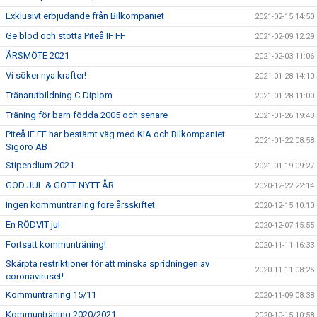
Exklusivt erbjudande från Bilkompaniet
2021-02-15 14:50
Ge blod och stötta Piteå IF FF
2021-02-09 12:29
ÅRSMÖTE 2021
2021-02-03 11:06
Vi söker nya krafter!
2021-01-28 14:10
Tränarutbildning C-Diplom
2021-01-28 11:00
Träning för barn födda 2005 och senare
2021-01-26 19:43
Piteå IF FF har bestämt väg med KIA och Bilkompaniet
2021-01-22 08:58
Sigoro AB
Stipendium 2021
2021-01-19 09:27
GOD JUL & GOTT NYTT ÅR
2020-12-22 22:14
Ingen kommunträning före årsskiftet
2020-12-15 10:10
En RÖDVIT jul
2020-12-07 15:55
Fortsatt kommunträning!
2020-11-11 16:33
Skärpta restriktioner för att minska spridningen av
2020-11-11 08:25
coronaviruset!
Kommunträning 15/11
2020-11-09 08:38
Kommunträning 2020/2021
2020-10-15 10:58