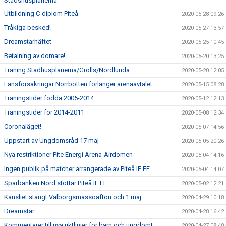
Stadshusplanerna
Utbildning C-diplom Piteå
2020-05-28 09:26
Tråkiga besked!
2020-05-27 13:57
Dreamstarhäftet
2020-05-25 10:45
Betalning av domare!
2020-05-20 13:25
Träning Stadhusplanerna/Grolls/Nordlunda
2020-05-20 12:05
Länsförsäkringar Norrbotten förlänger arenaavtalet
2020-05-15 08:28
Träningstider födda 2005-2014
2020-05-12 12:13
Träningstider för 2014-2011
2020-05-08 12:34
Coronaläget!
2020-05-07 14:56
Uppstart av Ungdomsråd 17 maj
2020-05-05 20:26
Nya restriktioner Pite Energi Arena-Airdomen
2020-05-04 14:16
Ingen publik på matcher arrangerade av Piteå IF FF
2020-05-04 14:07
Sparbanken Nord stöttar Piteå IF FF
2020-05-02 12:21
Kansliet stängt Valborgsmässoafton och 1 maj
2020-04-29 10:18
Dreamstar
2020-04-28 16:42
Kommentarer till nya riktlinjer för barn och ungdom!
2020-04-27 08:48