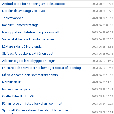
Ändrad plats för hämtning av toalettpapper!
2023-08-29 13:08
Nordlunda avstängt vecka 35
2023-08-28 10:22
Toalettpapper
2023-08-22 13:59
Kansliet Semesterstängt
2023-06-29 08:33
Nya öppet och telefontider på kansliet!
2023-06-29 08:32
Vattenställ finns att hämta för lagen!
2023-06-28 23:20
Läktaren klar på Nordlunda
2023-06-28 15:56
Skriv ett A-lagskontrakt för en dag!
2023-06-28 09:16
Arbetshelg för läktarbygge 17-18 juni
2023-06-13 11:49
Fri entré och aktiviteter när herrlaget spelar på söndag!
2023-06-10 10:48
Målvaktscamp och Sommarakademin!
2023-06-03 10:50
Nordlunda IP
2023-06-01 11:51
Nu behöver vi hjälp!
2023-05-29 13:42
Grattis Piteå IF FF F-08
2023-05-24 13:36
Påminnelse om fotbollsskolan i sommar!
2023-05-24 10:29
Sjuttioett Organisationsutveckling blir partner till
2023-05-09 13:54