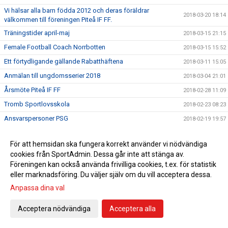
Vi hälsar alla barn födda 2012 och deras föräldrar
2018-03-20 18:14
välkommen till föreningen Piteå IF FF.
Träningstider april-maj
2018-03-15 21:15
Female Football Coach Norrbotten
2018-03-15 15:52
Ett förtydligande gällande Rabatthäftena
2018-03-11 15:05
Anmälan till ungdomsserier 2018
2018-03-04 21:01
Årsmöte Piteå IF FF
2018-02-28 11:09
Tromb Sportlovsskola
2018-02-23 08:23
Ansvarspersoner PSG
2018-02-19 19:57
Viktiga datum för alla ledare
2018-02-18 18:07
För att hemsidan ska fungera korrekt använder vi nödvändiga
Sportringen bjuder in till Klubbvecka!
2018-02-15 18:13
cookies från SportAdmin. Dessa går inte att stänga av.
Vi hälsar alla barn födda 2012 och deras föräldrar
Föreningen kan också använda frivilliga cookies, t.ex. för statistik
2018-02-14 22:12
välkommen till föreningen Piteå IF FF.
eller marknadsföring. Du väljer själv om du vill acceptera dessa.
Föräldramöte 19/2 kl.18.30
2018-02-12 12:19
Anpassa dina val
Tränar/ledarupptakt tors 15/2 kl.19
2018-01-31 06:43
Acceptera nödvändiga
Acceptera alla
Resning av fotbollshallen
2018-01-26 12:00
Påminnelse Tränarutbildning C-diplom
2018-01-16 11:29