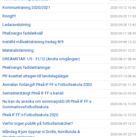
Kommunträning 2020/2021
2020-10-12 10:46
Rörigt!!!
2020-09-29 11:53
Ledaravslutning
2020-09-28 13:45
PiteEnergis fadderkväll
2020-09-11 08:39
Inställd målvaktsträning tisdag 8/9
2020-09-08 13:32
Materialinlämning
2020-09-07 10:31
DREAMSTAR 1/9 - 31/12 (Andra omgången)
2020-08-27 08:44
PiteEnergis fadderträningar
2020-08-12 07:51
PIF-kvarttet uttagen till landslagsläger
2020-07-13 08:46
Anmälan förlängd! Piteå IF FF:s Fotbollsskola 2020
2020-07-06 11:39
Semesterstängt Piteå IF FF:s kansli
2020-06-22 09:53
Nu kan du ansöka om sommarjobb till Piteå IF FF:s
2020-06-16 15:09
Sommarlovsfotbollsskola
Piteå IF FF:s Fotbollsskola 2020
2020-06-15 10:53
Varför ingen publik på fotbollsmatcher?
2020-06-09 14:21
Måndag 8 juni öppnar vi Grolls, Nordlunda &
2020-06-04 22:19