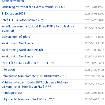
Samhällsvinsten!
Utdelning av fotbollar till våra blivande "PIFFARE"
2023-05-04 12:48
Blikk-cupen 2023
2023-05-03 12:00
Piteå IF FF:s Fotbollsskola 2023
2023-04-28 08:00
Ansök om sommarjobb på Piteå IF FF:s fotbollsskola i
2023-04-27 08:55
sommar!
Belysningen på plats
2023-04-18 15:22
Avskottning Nordlunda
2023-04-11 12:56
Avskottning Nordlunda INSTÄLLT
2023-04-03 15:14
Avskottning Nordlunda
2023-03-28 15:49
INFO FÖRENINGSSÄLJ: SPORTLOTTEN
2023-03-28 06:14
Intersport
2023-03-20 14:26
Påminnelse föräldramöte 21/3 18.30 (2012-2016)
2023-03-16 21:57
Vi hälsar alla barn födda 2017 och deras föräldrar
2023-03-16 09:40
välkommen till föreningen Piteå IF FF.
Fritidsgård 4/3
2023-03-03 15:27
Inbjudan till föräldramöte 15/3 och 21/3
2023-03-02 21:28