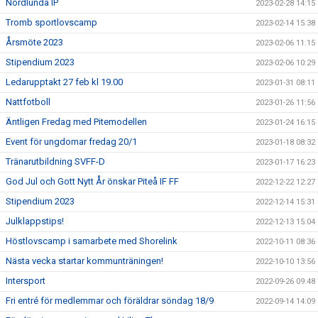
Nordlunda IP
2023-02-28 14:15
Tromb sportlovscamp
2023-02-14 15:38
Årsmöte 2023
2023-02-06 11:15
Stipendium 2023
2023-02-06 10:29
Ledarupptakt 27 feb kl 19.00
2023-01-31 08:11
Nattfotboll
2023-01-26 11:56
Äntligen Fredag med Pitemodellen
2023-01-24 16:15
Event för ungdomar fredag 20/1
2023-01-18 08:32
Tränarutbildning SVFF-D
2023-01-17 16:23
God Jul och Gott Nytt År önskar Piteå IF FF
2022-12-22 12:27
Stipendium 2023
2022-12-14 15:31
Julklappstips!
2022-12-13 15:04
Höstlovscamp i samarbete med Shorelink
2022-10-11 08:36
Nästa vecka startar kommunträningen!
2022-10-10 13:56
Intersport
2022-09-26 09:48
Fri entré för medlemmar och föräldrar söndag 18/9
2022-09-14 14:09