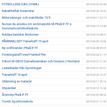
FOTBOLLENS DAG 25 MAJ
2019-05-02 09:48
Rabatthäftet Dreamstar
2019-04-24 10:55
Möte tränings- och matchtider 15/5
2019-04-17 22:19
Nu kan du ansöka om sommarjobb till Piteå IF FF:s
2019-04-15 13:48
Sommarlovsfotbollsskola
Adidas besöker Airdomen
2019-04-10 08:01
PÅMINNELSE!!! Tränarträff 10 april
2019-04-09 15:04
Ny ordförande i Piteå IF FF
2019-04-08 09:47
Föreningsträff med Framtid Pite
2019-03-28 21:19
Frikort till OBOS Damallsvenskan och Division 2 Norrland
2019-03-27 11:24
Ledarkläder från Sportringen
2019-03-27 09:51
Tränarträff 10 april
2019-03-25 15:37
Utlämning av material
2019-03-17 20:16
Stipendier
2019-03-12 15:36
Årsmöte Piteå IF FF
2019-02-25 08:54
Tromb Sportlovsskola
2019-02-21 11:43