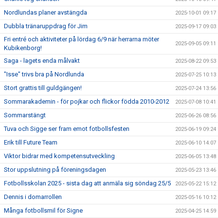
Nordlundas planer avstängda
2025-10-01 09:17
Dubbla tränaruppdrag för Jim
2025-09-17 09:03
Fri entré och aktiviteter på lördag 6/9 när herrarna möter
2025-09-05 09:11
Kubikenborg!
Saga - lagets enda målvakt
2025-08-22 09:53
"Isse" trivs bra på Nordlunda
2025-07-25 10:13
Stort grattis till guldgängen!
2025-07-24 13:56
Sommarakademin - för pojkar och flickor födda 2010-2012
2025-07-08 10:41
Sommarstängt
2025-06-26 08:56
Tuva och Sigge ser fram emot fotbollsfesten
2025-06-19 09:24
Erik till Future Team
2025-06-10 14:07
Viktor bidrar med kompetensutveckling
2025-06-05 13:48
Stor uppslutning på föreningsdagen
2025-05-23 13:46
Fotbollsskolan 2025 - sista dag att anmäla sig söndag 25/5
2025-05-22 15:12
Dennis i domarrollen
2025-05-16 10:12
Många fotbollsmil för Signe
2025-04-25 14:59