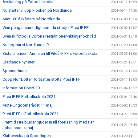
Avslutning på Fotbollsskolan!
2021-06-17 15:59
Nu startar vi upp kiosken på Nordlunda
2021-06-14 07:36
Max 100 åskådare på Nordlunda
2021-06-09 15:14
Vinn pengar samtidigt som du stödjer Piteå IF FF!
2021-06-02 14:02
Svensk fotbolls Corona restriktioner-riktlinjer och råd
2021-05-31 15:18
Nu öppnar vi Nordlunda IP
2021-05-29 17:00
Sista chansen! Anmälan till Piteå IF FF:s Fotbollsskola
2021-05-23 11:06
Glädjande nyheter!
2021-05-21 12:51
Sponsorhuset
2021-05-12 12:34
Coop Norrbotten fortsätter stötta Piteå IF FF
2021-05-11 15:03
Information Covid-19
2021-05-04 10:52
Piteå IF FF Fotbollsskola 2021
2021-05-04 09:46
Möte Ungdomsrådet 11 maj
2021-05-02 16:33
Piteå IF FF:s Fotbollsskola 2021
2021-04-27 08:00
Framtid Pite bjuder bjuder in till föreläsning med Pär
2021-04-21 08:49
Johansson 4 maj
Klubbvecka på Sportringen
2021-04-20 11:11