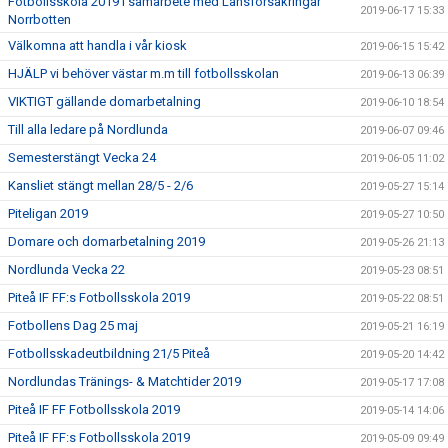
Fotbollsskola 2019 i samarbete med Länsförsäkringar
2019-06-17 15:33
Norrbotten
Välkomna att handla i vår kiosk
2019-06-15 15:42
HJÄLP vi behöver västar m.m till fotbollsskolan
2019-06-13 06:39
VIKTIGT gällande domarbetalning
2019-06-10 18:54
Till alla ledare på Nordlunda
2019-06-07 09:46
Semesterstängt Vecka 24
2019-06-05 11:02
Kansliet stängt mellan 28/5 - 2/6
2019-05-27 15:14
Piteligan 2019
2019-05-27 10:50
Domare och domarbetalning 2019
2019-05-26 21:13
Nordlunda Vecka 22
2019-05-23 08:51
Piteå IF FF:s Fotbollsskola 2019
2019-05-22 08:51
Fotbollens Dag 25 maj
2019-05-21 16:19
Fotbollsskadeutbildning 21/5 Piteå
2019-05-20 14:42
Nordlundas Tränings- & Matchtider 2019
2019-05-17 17:08
Piteå IF FF Fotbollsskola 2019
2019-05-14 14:06
Piteå IF FF:s Fotbollsskola 2019
2019-05-09 09:49