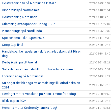
Höststädningen på Nordlunda Inställd!
2024-09-23 13:32
Disco 20/9 på Norrmalmia
2024-09-18 20:54
Höststädning Nordlunda
2024-09-18 14:13
Utlämning av toapapper Tisdag 10/9!
2024-08-31 22:07
Planändringar på Nordlunda
2024-08-26 13:39
Spelschema BlikkCupen 2024
2024-08-14 14:32
Coop Cup final
2024-07-30 10:47
Handelsbankenspelaren - skriv ett a-lagskontrakt för en
2024-06-18 15:40
dag
Derby ikväll på LF Arena!
2024-05-31 08:21
Sista dagen att anmäla till fotbollsskolan i sommar!
2024-05-23 10:39
Föreningsdag på Nordlunda!
2024-05-15 14:21
Nu börjar det bli dags att anmäla sig till Fotbollsskolan
2024-05-15 13:18
2024 !
Herrlaget möter Vasalund på Kristi Himmelfärdsdag!
2024-05-08 21:56
Blikk-cupen 2024
2024-05-03 13:48
Herrarna möter Örebro/Syrianska idag!
2024-04-21 09:51