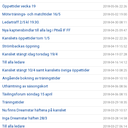
Öppettider vecka 19
2018-05-06 22:26
Möte tränings- och matchtider 16/5
2018-05-02 19:00
Ledarträff 2/5 kl 19.30.
2018-04-30 08:11
Nya kaptensbindlar till alla lag i Piteå IF FF
2018-04-25 09:47
Kansliets öppettider tom 1/5
2018-04-22 22:26
Strömbackas öppning
2018-04-19 15:52
Kansliet stängt idag torsdag 19/4
2018-04-19 07:28
Till alla ledare
2018-04-16 14:12
Kansliet stängt 10/4 samt kansliets övriga öppettider
2018-04-10 08:25
Angående bokning av träningstider
2018-04-09 10:10
Uthämtning av säsongskort
2018-04-06 08:56
Tävlingsforum söndag 15 april
2018-04-06 08:15
Träningstider
2018-03-29 18:35
Nu finns Dreamstar häftena på kansliet
2018-03-29 10:57
Inga Dreamstar häften 28/3
2018-03-28 14:58
Till alla ledare
2018-03-27 06:14