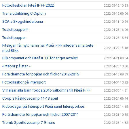
Fotbollsskolan Piteå IF FF 2022
2022-05-12 10:33
Tränarutbildning C-Diplom
2022-05-12 09:06
SCA:s Skogshinderbana
2022-05-11 10:29
Toalettpapper!!!
2022-04-26 16:06
Toalettpapper
2022-04-25 15:34
Piteligan får nytt namn när Piteå IF FF inleder samarbete
2022-04-22 14:18
med Blikk
Bilkompaniet och Piteå IF FF förlänger avtalet!
2022-04-21 09:04
-Pitebor på stan -
2022-04-20 13:30
Föräldramöte för pojkar och flickor 2012-2015
2022-04-13 08:59
Fotbollsskor på Intersport
2022-04-04 13:22
Vi hälsar alla barn födda 2016 välkomna till Piteå IF FF
2022-03-30 14:31
Coop:s Påsklovscamp 11-13 april
2022-03-24 09:44
Klubbdagar på Intersport Piteå samt Intersport.se
2022-03-22 14:15
Föräldramöte för pojkar och flickor 2007-2011
2022-03-21 10:55
Tromb Sportlovscamp 7-9 mars
2022-02-28 14:32