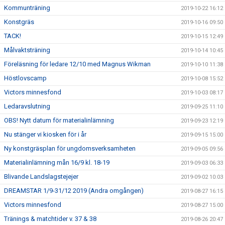
Kommunträning
2019-10-22 16:12
Konstgräs
2019-10-16 09:50
TACK!
2019-10-15 12:49
Målvaktsträning
2019-10-14 10:45
Föreläsning för ledare 12/10 med Magnus Wikman
2019-10-10 11:38
Höstlovscamp
2019-10-08 15:52
Victors minnesfond
2019-10-03 08:17
Ledaravslutning
2019-09-25 11:10
OBS! Nytt datum för materialinlämning
2019-09-23 12:19
Nu stänger vi kiosken för i år
2019-09-15 15:00
Ny konstgräsplan för ungdomsverksamheten
2019-09-05 09:56
Materialinlämning mån 16/9 kl. 18-19
2019-09-03 06:33
Blivande Landslagstejejer
2019-09-02 10:03
DREAMSTAR 1/9-31/12 2019 (Andra omgången)
2019-08-27 16:15
Victors minnesfond
2019-08-27 15:00
Tränings & matchtider v. 37 & 38
2019-08-26 20:47