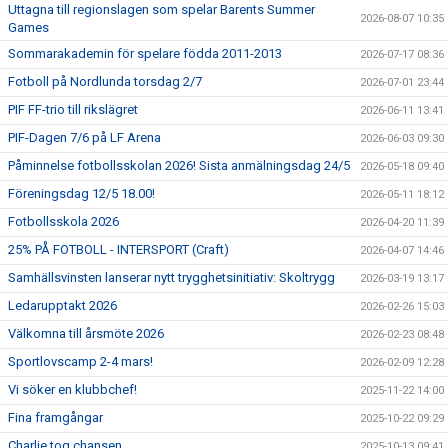
Uttagna till regionslagen som spelar Barents Summer
2026-08-07 10:35
Games
Sommarakademin för spelare födda 2011-2013
2026-07-17 08:36
Fotboll på Nordlunda torsdag 2/7
2026-07-01 23:44
PIF FF-trio till rikslägret
2026-06-11 13:41
PIF-Dagen 7/6 på LF Arena
2026-06-03 09:30
Påminnelse fotbollsskolan 2026! Sista anmälningsdag 24/5
2026-05-18 09:40
Föreningsdag 12/5 18.00!
2026-05-11 18:12
Fotbollsskola 2026
2026-04-20 11:39
25% PÅ FOTBOLL - INTERSPORT (Craft)
2026-04-07 14:46
Samhällsvinsten lanserar nytt trygghetsinitiativ: Skoltrygg
2026-03-19 13:17
Ledarupptakt 2026
2026-02-26 15:03
Välkomna till årsmöte 2026
2026-02-23 08:48
Sportlovscamp 2-4 mars!
2026-02-09 12:28
Vi söker en klubbchef!
2025-11-22 14:00
Fina framgångar
2025-10-22 09:29
Charlie tog chansen
2025-10-13 09:41