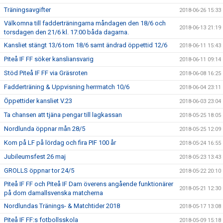
Träningsavgifter
2018-06-26 15:33
Välkomna till fadderträningarna måndagen den 18/6 och
2018-06-13 21:19
torsdagen den 21/6 kl. 17:00 båda dagarna.
Kansliet stängt 13/6 tom 18/6 samt ändrad öppettid 12/6
2018-06-11 15:43
Piteå IF FF söker kansliansvarig
2018-06-11 09:14
Stöd Piteå IF FF via Gräsroten
2018-06-08 16:25
Fadderträning & Uppvisning herrmatch 10/6
2018-06-04 23:11
Öppettider kansliet V.23
2018-06-03 23:04
Ta chansen att tjäna pengar till lagkassan
2018-05-25 18:05
Nordlunda öppnar mån 28/5
2018-05-25 12:09
Kom på LF på lördag och fira PIF 100 år
2018-05-24 16:55
Jubileumsfest 26 maj
2018-05-23 13:43
GROLLS öppnar tor 24/5
2018-05-22 20:10
Piteå IF FF och Piteå IF Dam överens angående funktionärer
2018-05-21 12:30
på dom damallsvenska matcherna
Nordlundas Tränings- & Matchtider 2018
2018-05-17 13:08
Piteå IF FF:s fotbollsskola
2018-05-09 15:18