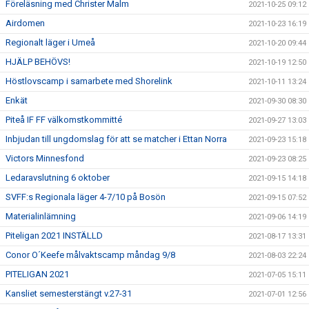
Föreläsning med Christer Malm
2021-10-25 09:12
Airdomen
2021-10-23 16:19
Regionalt läger i Umeå
2021-10-20 09:44
HJÄLP BEHÖVS!
2021-10-19 12:50
Höstlovscamp i samarbete med Shorelink
2021-10-11 13:24
Enkät
2021-09-30 08:30
Piteå IF FF välkomstkommitté
2021-09-27 13:03
Inbjudan till ungdomslag för att se matcher i Ettan Norra
2021-09-23 15:18
Victors Minnesfond
2021-09-23 08:25
Ledaravslutning 6 oktober
2021-09-15 14:18
SVFF:s Regionala läger 4-7/10 på Bosön
2021-09-15 07:52
Materialinlämning
2021-09-06 14:19
Piteligan 2021 INSTÄLLD
2021-08-17 13:31
Conor O´Keefe målvaktscamp måndag 9/8
2021-08-03 22:24
PITELIGAN 2021
2021-07-05 15:11
Kansliet semesterstängt v.27-31
2021-07-01 12:56