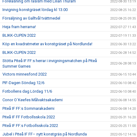
Föreläsning om rasism med Lilian Thuram
2022-08-30 13:19
Invigning konstgräset lördag kl 13.00
2022-08-25 16:22
Försäljning av Galltvål tvättmedel
2022-08-25 09:35
Heja fram herrarna!
2022-07-27 11:43
BLIKK-CUPEN 2022
2022-07-19 11:33
Köp en kvadratmeter av konstgräset på Nordlunda!
2022-06-30 13:22
BLIKK-CUPEN 2022
2022-06-28 14:52
Stötta Piteå IF FF:s herrar i invigningsmatchen på Piteå
2022-06-28 08:13
Summer Games
Victors minnesfond 2022
2022-06-15 10:44
PIF-Dagen Söndag 12/6
2022-06-10 08:42
Fotbollens dag Lördag 11/6
2022-06-10 08:40
Conor O´Keefes Målvaktsakademi
2022-06-08 14:55
Piteå IF FF:s Sommarakademi
2022-06-08 14:20
Piteå IF FF Fotbollsskola 2022
2022-05-31 16:20
Piteå IF FF:s Fotbollsskola 2022
2022-05-25 11:00
Jubel i Piteå IF FF– nytt konstgräs på Nordlunda
2022-05-12 14:16