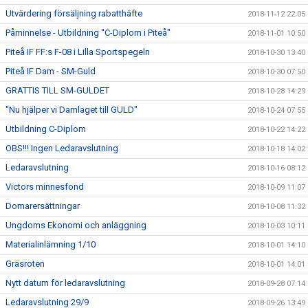
Utvärdering försäljning rabatthäfte
2018-11-12 22:05
Påminnelse - Utbildning "C-Diplom i Piteå"
2018-11-01 10:50
Piteå IF FF:s F-08 i Lilla Sportspegeln
2018-10-30 13:40
Piteå IF Dam - SM-Guld
2018-10-30 07:50
GRATTIS TILL SM-GULDET
2018-10-28 14:29
"Nu hjälper vi Damlaget till GULD"
2018-10-24 07:55
Utbildning C-Diplom
2018-10-22 14:22
OBS!!! Ingen Ledaravslutning
2018-10-18 14:02
Ledaravslutning
2018-10-16 08:12
Victors minnesfond
2018-10-09 11:07
Domarersättningar
2018-10-08 11:32
Ungdoms Ekonomi och anläggning
2018-10-03 10:11
Materialinlämning 1/10
2018-10-01 14:10
Gräsroten
2018-10-01 14:01
Nytt datum för ledaravslutning
2018-09-28 07:14
Ledaravslutning 29/9
2018-09-26 13:49