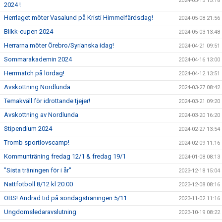
2024-05-15 13:18
2024 !
Herrlaget möter Vasalund på Kristi Himmelfärdsdag!
2024-05-08 21:56
Blikk-cupen 2024
2024-05-03 13:48
Herrarna möter Örebro/Syrianska idag!
2024-04-21 09:51
Sommarakademin 2024
2024-04-16 13:00
Herrmatch på lördag!
2024-04-12 13:51
Avskottning Nordlunda
2024-03-27 08:42
Temakväll för idrottande tjejer!
2024-03-21 09:20
Avskottning av Nordlunda
2024-03-20 16:20
Stipendium 2024
2024-02-27 13:54
Tromb sportlovscamp!
2024-02-09 11:16
Kommunträning fredag 12/1 & fredag 19/1
2024-01-08 08:13
"Sista träningen för i år"
2023-12-18 15:04
Nattfotboll 8/12 kl 20.00
2023-12-08 08:16
OBS! Ändrad tid på söndagsträningen 5/11
2023-11-02 11:16
Ungdomsledaravslutning
2023-10-19 08:22