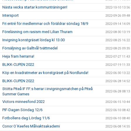
Nästa vecka startar kommunträningen!
2022-10-10 13:56
Intersport
2022-09-26 09:48
Fri entré för medlemmar och föräldrar söndag 18/9
2022-09-14 14:09
Föreläsning om rasism med Lilian Thuram
2022-08-30 13:19
Invigning konstgräset lördag kl 13.00
2022-08-25 16:22
Försäljning av Galltvål tvättmedel
2022-08-25 09:35
Heja fram herrarna!
2022-07-27 11:43
BLIKK-CUPEN 2022
2022-07-19 11:33
Köp en kvadratmeter av konstgräset på Nordlunda!
2022-06-30 13:22
BLIKK-CUPEN 2022
2022-06-28 14:52
Stötta Piteå IF FF:s herrar i invigningsmatchen på Piteå
2022-06-28 08:13
Summer Games
Victors minnesfond 2022
2022-06-15 10:44
PIF-Dagen Söndag 12/6
2022-06-10 08:42
Fotbollens dag Lördag 11/6
2022-06-10 08:40
Conor O´Keefes Målvaktsakademi
2022-06-08 14:55