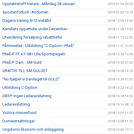
Upptaktsträff tränare - Måndag 28 Januari
2019-01-04 09:02
Spontanfotboll i Airdomen
2019-01-03 15:33
Dagens träning 9/12 inställd
2018-12-09 14:00
Kansliets öppettider under December
2018-11-28 13:40
Utvärdering försäljning rabatthäfte
2018-11-12 22:05
Påminnelse - Utbildning "C-Diplom i Piteå"
2018-11-01 10:50
Piteå IF FF:s F-08 i Lilla Sportspegeln
2018-10-30 13:40
Piteå IF Dam - SM-Guld
2018-10-30 07:50
GRATTIS TILL SM-GULDET
2018-10-28 14:29
"Nu hjälper vi Damlaget till GULD"
2018-10-24 07:55
Utbildning C-Diplom
2018-10-22 14:22
OBS!!! Ingen Ledaravslutning
2018-10-18 14:02
Ledaravslutning
2018-10-16 08:12
Victors minnesfond
2018-10-09 11:07
Domarersättningar
2018-10-08 11:32
Ungdoms Ekonomi och anläggning
2018-10-03 10:11