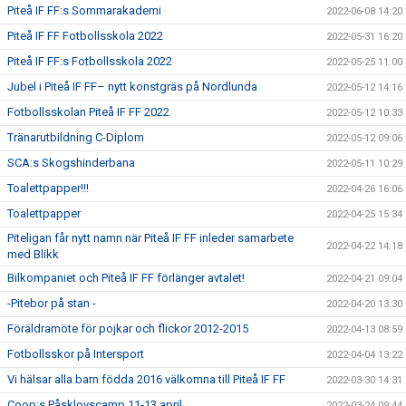
Piteå IF FF:s Sommarakademi
2022-06-08 14:20
Piteå IF FF Fotbollsskola 2022
2022-05-31 16:20
Piteå IF FF:s Fotbollsskola 2022
2022-05-25 11:00
Jubel i Piteå IF FF– nytt konstgräs på Nordlunda
2022-05-12 14:16
Fotbollsskolan Piteå IF FF 2022
2022-05-12 10:33
Tränarutbildning C-Diplom
2022-05-12 09:06
SCA:s Skogshinderbana
2022-05-11 10:29
Toalettpapper!!!
2022-04-26 16:06
Toalettpapper
2022-04-25 15:34
Piteligan får nytt namn när Piteå IF FF inleder samarbete
2022-04-22 14:18
med Blikk
Bilkompaniet och Piteå IF FF förlänger avtalet!
2022-04-21 09:04
-Pitebor på stan -
2022-04-20 13:30
Föräldramöte för pojkar och flickor 2012-2015
2022-04-13 08:59
Fotbollsskor på Intersport
2022-04-04 13:22
Vi hälsar alla barn födda 2016 välkomna till Piteå IF FF
2022-03-30 14:31
Coop:s Påsklovscamp 11-13 april
2022-03-24 09:44