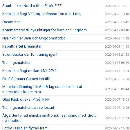
Sparbanken Nord stöttar Piteå IF FF
2020-05-02 12:21
Kansliet stängt Valborgsmässoafton och 1 maj
2020-04-29 10:18
Dreamstar
2020-04-28 16:42
Kommentarer till nya riktlinjer för barn och ungdom!
2020-04-27 08:48
Nya riktlinjer Barn och Ungdomsfotboll
2020-04-22 14:12
Rabatthäftet Dreamstar
2020-04-21 14:35
Strömbacka klar för träning igen!
2020-04-16 21:53
Träningsmatcher
2020-04-16 08:49
Kansliet stängt mellan 14/4-27/4
2020-04-14 12:24
Piteå Summer Games inställt
2020-04-08 17:53
Materialutlämning för ALLA lag som inte hämtat
2020-04-08 06:44
matchtröjor, koner m.m
Glad Påsk önskar Piteå IF FF
2020-04-07 15:03
Träningsmatcher och seriestart
2020-04-07 12:28
Åtgärder för att minska smittorisk i samband med idrott
2020-04-06 14:34
och motion
Fotbollsskolan flyttas fram
2020-04-02 16:08