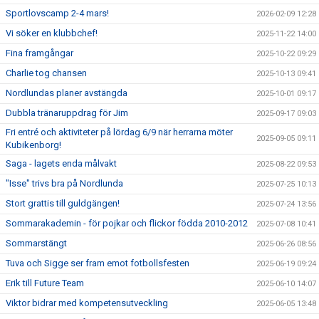
Sportlovscamp 2-4 mars!
2026-02-09 12:28
Vi söker en klubbchef!
2025-11-22 14:00
Fina framgångar
2025-10-22 09:29
Charlie tog chansen
2025-10-13 09:41
Nordlundas planer avstängda
2025-10-01 09:17
Dubbla tränaruppdrag för Jim
2025-09-17 09:03
Fri entré och aktiviteter på lördag 6/9 när herrarna möter
2025-09-05 09:11
Kubikenborg!
Saga - lagets enda målvakt
2025-08-22 09:53
"Isse" trivs bra på Nordlunda
2025-07-25 10:13
Stort grattis till guldgängen!
2025-07-24 13:56
Sommarakademin - för pojkar och flickor födda 2010-2012
2025-07-08 10:41
Sommarstängt
2025-06-26 08:56
Tuva och Sigge ser fram emot fotbollsfesten
2025-06-19 09:24
Erik till Future Team
2025-06-10 14:07
Viktor bidrar med kompetensutveckling
2025-06-05 13:48