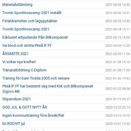
Materialutlämning
2021-03-03 15:32
Tromb Sportlovscamp 2021 Inställt
2021-02-26 10:21
Föräldramöten och lagupptakter
2021-02-23 10:32
Tromb Sportlovscamp 2021
2021-02-18 15:11
Exklusivt erbjudande från Bilkompaniet
2021-02-15 14:50
Ge blod och stötta Piteå IF FF
2021-02-09 12:29
ÅRSMÖTE 2021
2021-02-03 11:06
Vi söker nya krafter!
2021-01-28 14:10
Tränarutbildning C-Diplom
2021-01-28 11:00
Träning för barn födda 2005 och senare
2021-01-26 19:43
Piteå IF FF har bestämt väg med KIA och Bilkompaniet
2021-01-22 08:58
Sigoro AB
Stipendium 2021
2021-01-19 09:27
GOD JUL & GOTT NYTT ÅR
2020-12-22 22:14
Ingen kommunträning före årsskiftet
2020-12-15 10:10
En RÖDVIT jul
2020-12-07 15:55