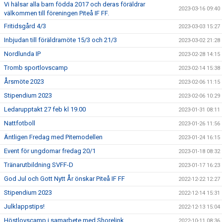
Vi hälsar alla barn födda 2017 och deras föräldrar
2023-03-16 09:40
välkommen till föreningen Piteå IF FF.
Fritidsgård 4/3
2023-03-03 15:27
Inbjudan till föräldramöte 15/3 och 21/3
2023-03-02 21:28
Nordlunda IP
2023-02-28 14:15
Tromb sportlovscamp
2023-02-14 15:38
Årsmöte 2023
2023-02-06 11:15
Stipendium 2023
2023-02-06 10:29
Ledarupptakt 27 feb kl 19.00
2023-01-31 08:11
Nattfotboll
2023-01-26 11:56
Äntligen Fredag med Pitemodellen
2023-01-24 16:15
Event för ungdomar fredag 20/1
2023-01-18 08:32
Tränarutbildning SVFF-D
2023-01-17 16:23
God Jul och Gott Nytt År önskar Piteå IF FF
2022-12-22 12:27
Stipendium 2023
2022-12-14 15:31
Julklappstips!
2022-12-13 15:04
Höstlovscamp i samarbete med Shorelink
2022-10-11 08:36