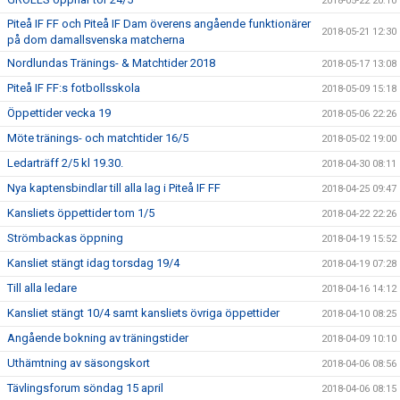
2018-05-22 20:10
Piteå IF FF och Piteå IF Dam överens angående funktionärer
2018-05-21 12:30
på dom damallsvenska matcherna
Nordlundas Tränings- & Matchtider 2018
2018-05-17 13:08
Piteå IF FF:s fotbollsskola
2018-05-09 15:18
Öppettider vecka 19
2018-05-06 22:26
Möte tränings- och matchtider 16/5
2018-05-02 19:00
Ledarträff 2/5 kl 19.30.
2018-04-30 08:11
Nya kaptensbindlar till alla lag i Piteå IF FF
2018-04-25 09:47
Kansliets öppettider tom 1/5
2018-04-22 22:26
Strömbackas öppning
2018-04-19 15:52
Kansliet stängt idag torsdag 19/4
2018-04-19 07:28
Till alla ledare
2018-04-16 14:12
Kansliet stängt 10/4 samt kansliets övriga öppettider
2018-04-10 08:25
Angående bokning av träningstider
2018-04-09 10:10
Uthämtning av säsongskort
2018-04-06 08:56
Tävlingsforum söndag 15 april
2018-04-06 08:15