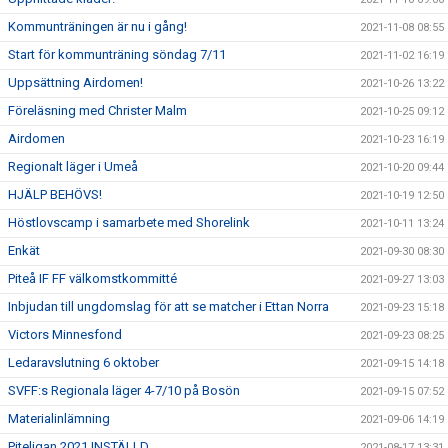
Kommunträningen är nu i gång!
2021-11-08 08:55
Start för kommunträning söndag 7/11
2021-11-02 16:19
Uppsättning Airdomen!
2021-10-26 13:22
Föreläsning med Christer Malm
2021-10-25 09:12
Airdomen
2021-10-23 16:19
Regionalt läger i Umeå
2021-10-20 09:44
HJÄLP BEHÖVS!
2021-10-19 12:50
Höstlovscamp i samarbete med Shorelink
2021-10-11 13:24
Enkät
2021-09-30 08:30
Piteå IF FF välkomstkommitté
2021-09-27 13:03
Inbjudan till ungdomslag för att se matcher i Ettan Norra
2021-09-23 15:18
Victors Minnesfond
2021-09-23 08:25
Ledaravslutning 6 oktober
2021-09-15 14:18
SVFF:s Regionala läger 4-7/10 på Bosön
2021-09-15 07:52
Materialinlämning
2021-09-06 14:19
Piteligan 2021 INSTÄLLD
2021-08-17 13:31