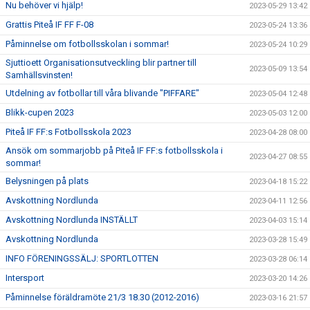
Nu behöver vi hjälp!
2023-05-29 13:42
Grattis Piteå IF FF F-08
2023-05-24 13:36
Påminnelse om fotbollsskolan i sommar!
2023-05-24 10:29
Sjuttioett Organisationsutveckling blir partner till
2023-05-09 13:54
Samhällsvinsten!
Utdelning av fotbollar till våra blivande "PIFFARE"
2023-05-04 12:48
Blikk-cupen 2023
2023-05-03 12:00
Piteå IF FF:s Fotbollsskola 2023
2023-04-28 08:00
Ansök om sommarjobb på Piteå IF FF:s fotbollsskola i
2023-04-27 08:55
sommar!
Belysningen på plats
2023-04-18 15:22
Avskottning Nordlunda
2023-04-11 12:56
Avskottning Nordlunda INSTÄLLT
2023-04-03 15:14
Avskottning Nordlunda
2023-03-28 15:49
INFO FÖRENINGSSÄLJ: SPORTLOTTEN
2023-03-28 06:14
Intersport
2023-03-20 14:26
Påminnelse föräldramöte 21/3 18.30 (2012-2016)
2023-03-16 21:57