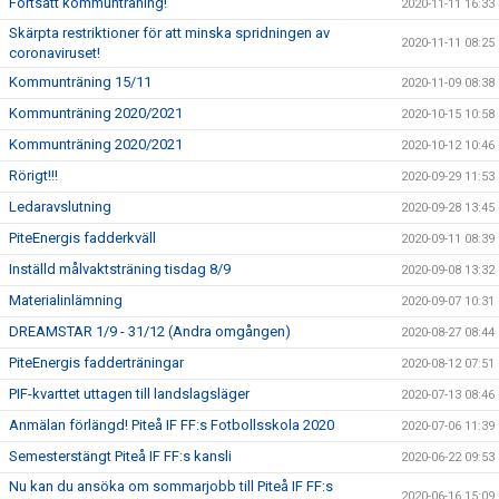
Fortsatt kommunträning!
2020-11-11 16:33
Skärpta restriktioner för att minska spridningen av
2020-11-11 08:25
coronaviruset!
Kommunträning 15/11
2020-11-09 08:38
Kommunträning 2020/2021
2020-10-15 10:58
Kommunträning 2020/2021
2020-10-12 10:46
Rörigt!!!
2020-09-29 11:53
Ledaravslutning
2020-09-28 13:45
PiteEnergis fadderkväll
2020-09-11 08:39
Inställd målvaktsträning tisdag 8/9
2020-09-08 13:32
Materialinlämning
2020-09-07 10:31
DREAMSTAR 1/9 - 31/12 (Andra omgången)
2020-08-27 08:44
PiteEnergis fadderträningar
2020-08-12 07:51
PIF-kvarttet uttagen till landslagsläger
2020-07-13 08:46
Anmälan förlängd! Piteå IF FF:s Fotbollsskola 2020
2020-07-06 11:39
Semesterstängt Piteå IF FF:s kansli
2020-06-22 09:53
Nu kan du ansöka om sommarjobb till Piteå IF FF:s
2020-06-16 15:09