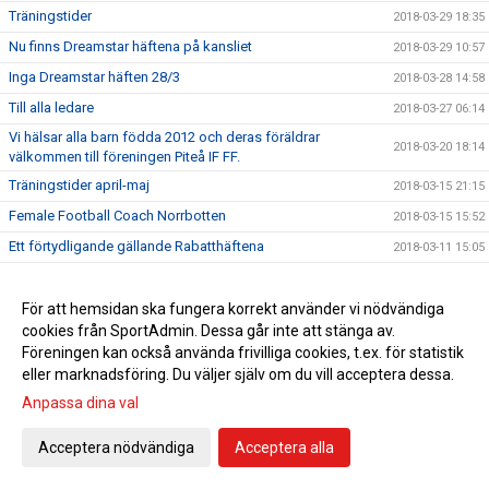
Träningstider
2018-03-29 18:35
Nu finns Dreamstar häftena på kansliet
2018-03-29 10:57
Inga Dreamstar häften 28/3
2018-03-28 14:58
Till alla ledare
2018-03-27 06:14
Vi hälsar alla barn födda 2012 och deras föräldrar
2018-03-20 18:14
välkommen till föreningen Piteå IF FF.
Träningstider april-maj
2018-03-15 21:15
Female Football Coach Norrbotten
2018-03-15 15:52
Ett förtydligande gällande Rabatthäftena
2018-03-11 15:05
Anmälan till ungdomsserier 2018
2018-03-04 21:01
Årsmöte Piteå IF FF
För att hemsidan ska fungera korrekt använder vi nödvändiga
2018-02-28 11:09
cookies från SportAdmin. Dessa går inte att stänga av.
Tromb Sportlovsskola
2018-02-23 08:23
Föreningen kan också använda frivilliga cookies, t.ex. för statistik
Ansvarspersoner PSG
2018-02-19 19:57
eller marknadsföring. Du väljer själv om du vill acceptera dessa.
Viktiga datum för alla ledare
2018-02-18 18:07
Anpassa dina val
Sportringen bjuder in till Klubbvecka!
2018-02-15 18:13
Acceptera nödvändiga
Acceptera alla
Vi hälsar alla barn födda 2012 och deras föräldrar
2018-02-14 22:12
välkommen till föreningen Piteå IF FF.