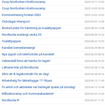
Coop Norrbotten Höstlovscamp
2023-10-17 13:50
Coop Norrbotten Höstlovscamp
2023-10-09 20:59
Kommunträning hösten 2023
2023-10-02 10:02
Clubdagar Intersport
2023-09-25 12:58
Ändrad plats för hämtning av toalettpapper!
2023-08-29 13:08
Nordlunda avstängt vecka 35
2023-08-28 10:22
Toalettpapper
2023-08-22 13:59
Kansliet Semesterstängt
2023-06-29 08:33
Nya öppet och telefontider på kansliet!
2023-06-29 08:32
Vattenställ finns att hämta för lagen!
2023-06-28 23:20
Läktaren klar på Nordlunda
2023-06-28 15:56
Skriv ett A-lagskontrakt för en dag!
2023-06-28 09:16
Arbetshelg för läktarbygge 17-18 juni
2023-06-13 11:49
Fri entré och aktiviteter när herrlaget spelar på söndag!
2023-06-10 10:48
Målvaktscamp och Sommarakademin!
2023-06-03 10:50
Nordlunda IP
2023-06-01 11:51