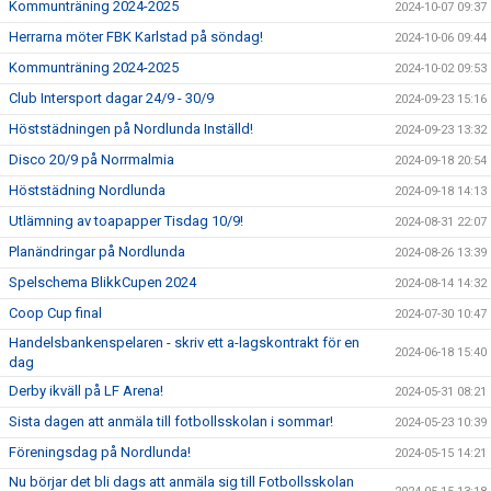
Kommunträning 2024-2025
2024-10-07 09:37
Herrarna möter FBK Karlstad på söndag!
2024-10-06 09:44
Kommunträning 2024-2025
2024-10-02 09:53
Club Intersport dagar 24/9 - 30/9
2024-09-23 15:16
Höststädningen på Nordlunda Inställd!
2024-09-23 13:32
Disco 20/9 på Norrmalmia
2024-09-18 20:54
Höststädning Nordlunda
2024-09-18 14:13
Utlämning av toapapper Tisdag 10/9!
2024-08-31 22:07
Planändringar på Nordlunda
2024-08-26 13:39
Spelschema BlikkCupen 2024
2024-08-14 14:32
Coop Cup final
2024-07-30 10:47
Handelsbankenspelaren - skriv ett a-lagskontrakt för en
2024-06-18 15:40
dag
Derby ikväll på LF Arena!
2024-05-31 08:21
Sista dagen att anmäla till fotbollsskolan i sommar!
2024-05-23 10:39
Föreningsdag på Nordlunda!
2024-05-15 14:21
Nu börjar det bli dags att anmäla sig till Fotbollsskolan