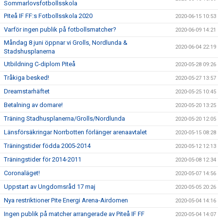
Sommarlovsfotbollsskola
Piteå IF FF:s Fotbollsskola 2020
2020-06-15 10:53
Varför ingen publik på fotbollsmatcher?
2020-06-09 14:21
Måndag 8 juni öppnar vi Grolls, Nordlunda &
2020-06-04 22:19
Stadshusplanerna
Utbildning C-diplom Piteå
2020-05-28 09:26
Tråkiga besked!
2020-05-27 13:57
Dreamstarhäftet
2020-05-25 10:45
Betalning av domare!
2020-05-20 13:25
Träning Stadhusplanerna/Grolls/Nordlunda
2020-05-20 12:05
Länsförsäkringar Norrbotten förlänger arenaavtalet
2020-05-15 08:28
Träningstider födda 2005-2014
2020-05-12 12:13
Träningstider för 2014-2011
2020-05-08 12:34
Coronaläget!
2020-05-07 14:56
Uppstart av Ungdomsråd 17 maj
2020-05-05 20:26
Nya restriktioner Pite Energi Arena-Airdomen
2020-05-04 14:16
Ingen publik på matcher arrangerade av Piteå IF FF
2020-05-04 14:07