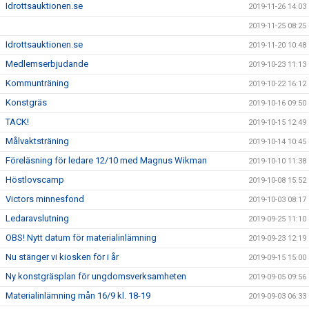
Idrottsauktionen.se
2019-11-26 14:03
2019-11-25 08:25
Idrottsauktionen.se
2019-11-20 10:48
Medlemserbjudande
2019-10-23 11:13
Kommunträning
2019-10-22 16:12
Konstgräs
2019-10-16 09:50
TACK!
2019-10-15 12:49
Målvaktsträning
2019-10-14 10:45
Föreläsning för ledare 12/10 med Magnus Wikman
2019-10-10 11:38
Höstlovscamp
2019-10-08 15:52
Victors minnesfond
2019-10-03 08:17
Ledaravslutning
2019-09-25 11:10
OBS! Nytt datum för materialinlämning
2019-09-23 12:19
Nu stänger vi kiosken för i år
2019-09-15 15:00
Ny konstgräsplan för ungdomsverksamheten
2019-09-05 09:56
Materialinlämning mån 16/9 kl. 18-19
2019-09-03 06:33