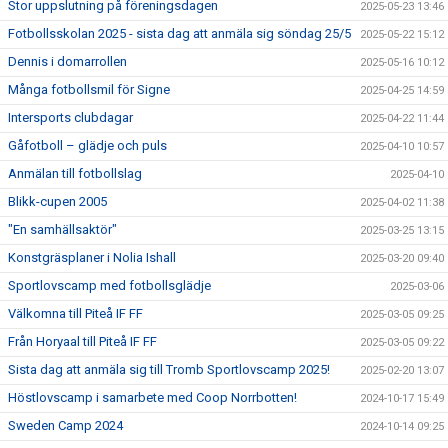
Stor uppslutning på föreningsdagen
2025-05-23 13:46
Fotbollsskolan 2025 - sista dag att anmäla sig söndag 25/5
2025-05-22 15:12
Dennis i domarrollen
2025-05-16 10:12
Många fotbollsmil för Signe
2025-04-25 14:59
Intersports clubdagar
2025-04-22 11:44
Gåfotboll – glädje och puls
2025-04-10 10:57
Anmälan till fotbollslag
2025-04-10
Blikk-cupen 2005
2025-04-02 11:38
"En samhällsaktör"
2025-03-25 13:15
Konstgräsplaner i Nolia Ishall
2025-03-20 09:40
Sportlovscamp med fotbollsglädje
2025-03-06
Välkomna till Piteå IF FF
2025-03-05 09:25
Från Horyaal till Piteå IF FF
2025-03-05 09:22
Sista dag att anmäla sig till Tromb Sportlovscamp 2025!
2025-02-20 13:07
Höstlovscamp i samarbete med Coop Norrbotten!
2024-10-17 15:49
Sweden Camp 2024
2024-10-14 09:25