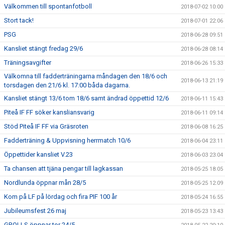
Välkommen till spontanfotboll
2018-07-02 10:00
Stort tack!
2018-07-01 22:06
PSG
2018-06-28 09:51
Kansliet stängt fredag 29/6
2018-06-28 08:14
Träningsavgifter
2018-06-26 15:33
Välkomna till fadderträningarna måndagen den 18/6 och
2018-06-13 21:19
torsdagen den 21/6 kl. 17:00 båda dagarna.
Kansliet stängt 13/6 tom 18/6 samt ändrad öppettid 12/6
2018-06-11 15:43
Piteå IF FF söker kansliansvarig
2018-06-11 09:14
Stöd Piteå IF FF via Gräsroten
2018-06-08 16:25
Fadderträning & Uppvisning herrmatch 10/6
2018-06-04 23:11
Öppettider kansliet V.23
2018-06-03 23:04
Ta chansen att tjäna pengar till lagkassan
2018-05-25 18:05
Nordlunda öppnar mån 28/5
2018-05-25 12:09
Kom på LF på lördag och fira PIF 100 år
2018-05-24 16:55
Jubileumsfest 26 maj
2018-05-23 13:43
GROLLS öppnar tor 24/5