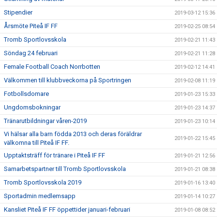
Stipendier
2019-03-12 15:36
Årsmöte Piteå IF FF
2019-02-25 08:54
Tromb Sportlovsskola
2019-02-21 11:43
Söndag 24 februari
2019-02-21 11:28
Female Football Coach Norrbotten
2019-02-12 14:41
Välkommen till klubbveckorna på Sportringen
2019-02-08 11:19
Fotbollsdomare
2019-01-23 15:33
Ungdomsbokningar
2019-01-23 14:37
Tränarutbildningar våren-2019
2019-01-23 10:14
Vi hälsar alla barn födda 2013 och deras föräldrar
2019-01-22 15:45
välkomna till Piteå IF FF.
Upptaktsträff för tränare i Piteå IF FF
2019-01-21 12:56
Samarbetspartner till Tromb Sportlovsskola
2019-01-21 08:38
Tromb Sportlovsskola 2019
2019-01-16 13:40
Sportadmin medlemsapp
2019-01-14 10:27
Kansliet Piteå IF FF öppettider januari-februari
2019-01-08 08:52