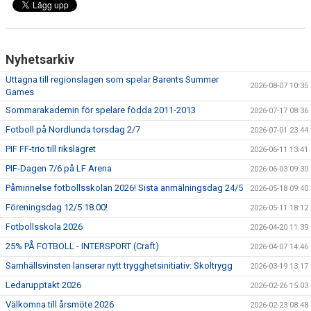
Nyhetsarkiv
Uttagna till regionslagen som spelar Barents Summer
2026-08-07 10:35
Games
Sommarakademin för spelare födda 2011-2013
2026-07-17 08:36
Fotboll på Nordlunda torsdag 2/7
2026-07-01 23:44
PIF FF-trio till rikslägret
2026-06-11 13:41
PIF-Dagen 7/6 på LF Arena
2026-06-03 09:30
Påminnelse fotbollsskolan 2026! Sista anmälningsdag 24/5
2026-05-18 09:40
Föreningsdag 12/5 18.00!
2026-05-11 18:12
Fotbollsskola 2026
2026-04-20 11:39
25% PÅ FOTBOLL - INTERSPORT (Craft)
2026-04-07 14:46
Samhällsvinsten lanserar nytt trygghetsinitiativ: Skoltrygg
2026-03-19 13:17
Ledarupptakt 2026
2026-02-26 15:03
Välkomna till årsmöte 2026
2026-02-23 08:48