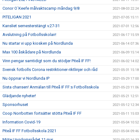
Conor O´Keefe målvaktscamp måndag 9/8
2021-08-03 22:24
PITELIGAN 2021
2021-07-05 15:11
Kansliet semesterstängt v.27-31
2021-07-01 12:56
Avslutning på Fotbollsskolan!
2021-06-17 15:59
Nu startar vi upp kiosken på Nordlunda
2021-06-14 07:36
Max 100 åskådare på Nordlunda
2021-06-09 15:14
Vinn pengar samtidigt som du stödjer Piteå IF FF!
2021-06-02 14:02
Svensk fotbolls Corona restriktioner-riktlinjer och råd
2021-05-31 15:18
Nu öppnar vi Nordlunda IP
2021-05-29 17:00
Sista chansen! Anmälan till Piteå IF FF:s Fotbollsskola
2021-05-23 11:06
Glädjande nyheter!
2021-05-21 12:51
Sponsorhuset
2021-05-12 12:34
Coop Norrbotten fortsätter stötta Piteå IF FF
2021-05-11 15:03
Information Covid-19
2021-05-04 10:52
Piteå IF FF Fotbollsskola 2021
2021-05-04 09:46
Möte Ungdomsrådet 11 maj
2021-05-02 16:33