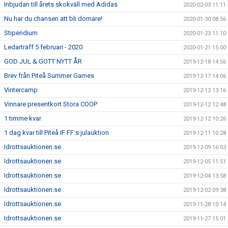
Inbjudan till årets skokväll med Adidas
2020-02-03 11:11
Nu har du chansen att bli domare!
2020-01-30 08:56
Stipendium
2020-01-23 11:10
Ledarträff 5 februari - 2020
2020-01-21 15:00
GOD JUL & GOTT NYTT ÅR
2019-12-18 14:56
Brev från Piteå Summer Games
2019-12-17 14:06
Vintercamp
2019-12-13 13:16
Vinnare presentkort Stora COOP
2019-12-12 12:48
1 timme kvar
2019-12-12 10:26
1 dag kvar till Piteå IF FF:s julauktion
2019-12-11 10:28
Idrottsauktionen.se
2019-12-09 16:03
Idrottsauktionen.se
2019-12-05 11:51
Idrottsauktionen.se
2019-12-04 13:58
Idrottsauktionen.se
2019-12-02 09:38
Idrottsauktionen.se
2019-11-28 10:14
Idrottsauktionen.se
2019-11-27 15:01