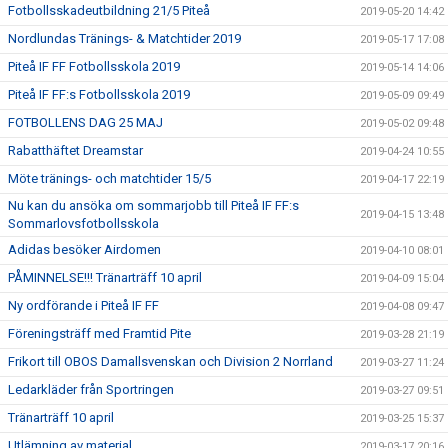
Fotbollsskadeutbildning 21/5 Piteå
2019-05-20 14:42
Nordlundas Tränings- & Matchtider 2019
2019-05-17 17:08
Piteå IF FF Fotbollsskola 2019
2019-05-14 14:06
Piteå IF FF:s Fotbollsskola 2019
2019-05-09 09:49
FOTBOLLENS DAG 25 MAJ
2019-05-02 09:48
Rabatthäftet Dreamstar
2019-04-24 10:55
Möte tränings- och matchtider 15/5
2019-04-17 22:19
Nu kan du ansöka om sommarjobb till Piteå IF FF:s
2019-04-15 13:48
Sommarlovsfotbollsskola
Adidas besöker Airdomen
2019-04-10 08:01
PÅMINNELSE!!! Tränarträff 10 april
2019-04-09 15:04
Ny ordförande i Piteå IF FF
2019-04-08 09:47
Föreningsträff med Framtid Pite
2019-03-28 21:19
Frikort till OBOS Damallsvenskan och Division 2 Norrland
2019-03-27 11:24
Ledarkläder från Sportringen
2019-03-27 09:51
Tränarträff 10 april
2019-03-25 15:37
Utlämning av material
2019-03-17 20:16