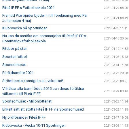
Piteå IF FF:s Fotbollsskola 2021
2021-04-27 08:00
Framtid Pite bjuder bjuder in till föreläsning med Pär
2021-04-21 08:49
Johansson 4 maj
Klubbvecka på Sportringen
2021-04-20 11:11
Nu kan du ansöka om sommarjobb till Piteå IF FF:s
2021-04-15 20:36
Sommarlovsfotbollsskola
Pitebor på stan
2021-04-12 14:32
Spontanfotboll
2021-04-06 15:43
Sponsorhuset
2021-03-31 14:38
Föräldramöte 2021
2021-03-25 20:28
Strömbacka konstgräs är avskottad!
2021-03-25 08:21
Vi hälsar alla barn födda 2015 och deras föräldrar
2021-03-24 09:13
välkomna till Piteå IF FF.
Sponsorhuset - Miljonlotteriet
2021-03-22 11:24
Enkelt sätt att stötta Piteå IF FF via Sponsorhuset!
2021-03-22 11:15
Ny ordförande i Piteå IF FF
2021-03-17 19:08
Klubbvecka - Vecka 10-11 Sportringen
2021-03-05 11:43