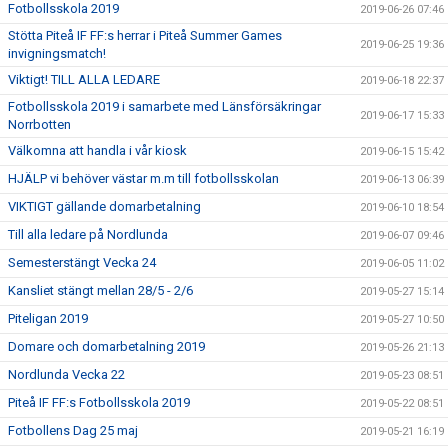
Fotbollsskola 2019
2019-06-26 07:46
Stötta Piteå IF FF:s herrar i Piteå Summer Games
2019-06-25 19:36
invigningsmatch!
Viktigt! TILL ALLA LEDARE
2019-06-18 22:37
Fotbollsskola 2019 i samarbete med Länsförsäkringar
2019-06-17 15:33
Norrbotten
Välkomna att handla i vår kiosk
2019-06-15 15:42
HJÄLP vi behöver västar m.m till fotbollsskolan
2019-06-13 06:39
VIKTIGT gällande domarbetalning
2019-06-10 18:54
Till alla ledare på Nordlunda
2019-06-07 09:46
Semesterstängt Vecka 24
2019-06-05 11:02
Kansliet stängt mellan 28/5 - 2/6
2019-05-27 15:14
Piteligan 2019
2019-05-27 10:50
Domare och domarbetalning 2019
2019-05-26 21:13
Nordlunda Vecka 22
2019-05-23 08:51
Piteå IF FF:s Fotbollsskola 2019
2019-05-22 08:51
Fotbollens Dag 25 maj
2019-05-21 16:19