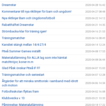
Dreamstar
2020-04-28 16:42
Kommentarer till nya riktlinjer för barn och ungdom!
2020-04-27 08:48
Nya riktlinjer Barn och Ungdomsfotboll
2020-04-22 14:12
Rabatthäftet Dreamstar
2020-04-21 14:35
Strömbacka klar för träning igen!
2020-04-16 21:53
Träningsmatcher
2020-04-16 08:49
Kansliet stängt mellan 14/4-27/4
2020-04-14 12:24
Piteå Summer Games inställt
2020-04-08 17:53
Materialutlämning för ALLA lag som inte hämtat
2020-04-08 06:44
matchtröjor, koner m.m
Glad Påsk önskar Piteå IF FF
2020-04-07 15:03
Träningsmatcher och seriestart
2020-04-07 12:28
Åtgärder för att minska smittorisk i samband med idrott
2020-04-06 14:34
och motion
Fotbollsskolan flyttas fram
2020-04-02 16:08
Klubbvecka v. 13
2020-03-21 10:33
Påminnelse: Materialutlämning
2020-03-18 17:22