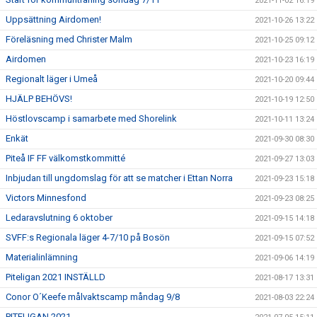
2021-11-02 16:19
Uppsättning Airdomen!
2021-10-26 13:22
Föreläsning med Christer Malm
2021-10-25 09:12
Airdomen
2021-10-23 16:19
Regionalt läger i Umeå
2021-10-20 09:44
HJÄLP BEHÖVS!
2021-10-19 12:50
Höstlovscamp i samarbete med Shorelink
2021-10-11 13:24
Enkät
2021-09-30 08:30
Piteå IF FF välkomstkommitté
2021-09-27 13:03
Inbjudan till ungdomslag för att se matcher i Ettan Norra
2021-09-23 15:18
Victors Minnesfond
2021-09-23 08:25
Ledaravslutning 6 oktober
2021-09-15 14:18
SVFF:s Regionala läger 4-7/10 på Bosön
2021-09-15 07:52
Materialinlämning
2021-09-06 14:19
Piteligan 2021 INSTÄLLD
2021-08-17 13:31
Conor O´Keefe målvaktscamp måndag 9/8
2021-08-03 22:24
PITELIGAN 2021