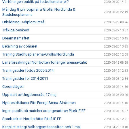
Varför ingen publik på fotbollsmatcher?
2020-06-09 14:21
Måndag 8 juni öppnar vi Grolls, Nordlunda &
2020-06-04 22:19
Stadshusplanerna
Utbildning C-diplom Piteå
2020-05-28 09:26
Tråkiga besked!
2020-05-27 13:57
Dreamstarhäftet
2020-05-25 10:45
Betalning av domare!
2020-05-20 13:25
Träning Stadhusplanerna/Grolls/Nordlunda
2020-05-20 12:05
Länsförsäkringar Norrbotten förlänger arenaavtalet
2020-05-15 08:28
Träningstider födda 2005-2014
2020-05-12 12:13
Träningstider för 2014-2011
2020-05-08 12:34
Coronaläget!
2020-05-07 14:56
Uppstart av Ungdomsråd 17 maj
2020-05-05 20:26
Nya restriktioner Pite Energi Arena-Airdomen
2020-05-04 14:16
Ingen publik på matcher arrangerade av Piteå IF FF
2020-05-04 14:07
Sparbanken Nord stöttar Piteå IF FF
2020-05-02 12:21
Kansliet stängt Valborgsmässoafton och 1 maj
2020-04-29 10:18