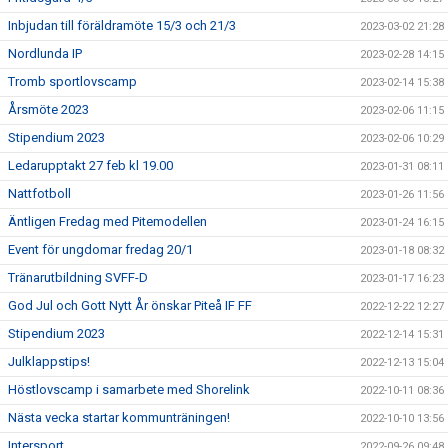
Inbjudan till föräldramöte 15/3 och 21/3
2023-03-02 21:28
Nordlunda IP
2023-02-28 14:15
Tromb sportlovscamp
2023-02-14 15:38
Årsmöte 2023
2023-02-06 11:15
Stipendium 2023
2023-02-06 10:29
Ledarupptakt 27 feb kl 19.00
2023-01-31 08:11
Nattfotboll
2023-01-26 11:56
Äntligen Fredag med Pitemodellen
2023-01-24 16:15
Event för ungdomar fredag 20/1
2023-01-18 08:32
Tränarutbildning SVFF-D
2023-01-17 16:23
God Jul och Gott Nytt År önskar Piteå IF FF
2022-12-22 12:27
Stipendium 2023
2022-12-14 15:31
Julklappstips!
2022-12-13 15:04
Höstlovscamp i samarbete med Shorelink
2022-10-11 08:36
Nästa vecka startar kommunträningen!
2022-10-10 13:56
Intersport
2022-09-26 09:48