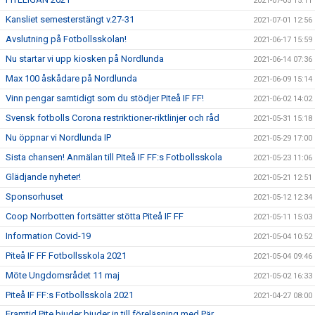
2021-07-05 15:11
Kansliet semesterstängt v.27-31
2021-07-01 12:56
Avslutning på Fotbollsskolan!
2021-06-17 15:59
Nu startar vi upp kiosken på Nordlunda
2021-06-14 07:36
Max 100 åskådare på Nordlunda
2021-06-09 15:14
Vinn pengar samtidigt som du stödjer Piteå IF FF!
2021-06-02 14:02
Svensk fotbolls Corona restriktioner-riktlinjer och råd
2021-05-31 15:18
Nu öppnar vi Nordlunda IP
2021-05-29 17:00
Sista chansen! Anmälan till Piteå IF FF:s Fotbollsskola
2021-05-23 11:06
Glädjande nyheter!
2021-05-21 12:51
Sponsorhuset
2021-05-12 12:34
Coop Norrbotten fortsätter stötta Piteå IF FF
2021-05-11 15:03
Information Covid-19
2021-05-04 10:52
Piteå IF FF Fotbollsskola 2021
2021-05-04 09:46
Möte Ungdomsrådet 11 maj
2021-05-02 16:33
Piteå IF FF:s Fotbollsskola 2021
2021-04-27 08:00
Framtid Pite bjuder bjuder in till föreläsning med Pär