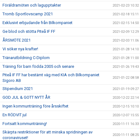
Föräldramöten och lagupptakter
2021-02-23 10:32
Tromb Sportlovscamp 2021
2021-02-18 15:11
Exklusivt erbjudande från Bilkompaniet
2021-02-15 14:50
Ge blod och stötta Piteå IF FF
2021-02-09 12:29
ÅRSMÖTE 2021
2021-02-03 11:06
Vi söker nya krafter!
2021-01-28 14:10
Tränarutbildning C-Diplom
2021-01-28 11:00
Träning för barn födda 2005 och senare
2021-01-26 19:43
Piteå IF FF har bestämt väg med KIA och Bilkompaniet
2021-01-22 08:58
Sigoro AB
Stipendium 2021
2021-01-19 09:27
GOD JUL & GOTT NYTT ÅR
2020-12-22 22:14
Ingen kommunträning före årsskiftet
2020-12-15 10:10
En RÖDVIT jul
2020-12-07 15:55
Fortsatt kommunträning!
2020-11-11 16:33
Skärpta restriktioner för att minska spridningen av
2020-11-11 08:25
coronaviruset!