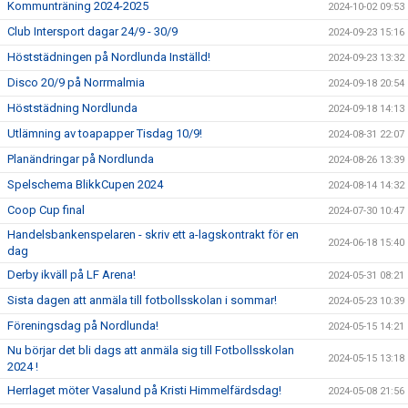
Kommunträning 2024-2025
2024-10-02 09:53
Club Intersport dagar 24/9 - 30/9
2024-09-23 15:16
Höststädningen på Nordlunda Inställd!
2024-09-23 13:32
Disco 20/9 på Norrmalmia
2024-09-18 20:54
Höststädning Nordlunda
2024-09-18 14:13
Utlämning av toapapper Tisdag 10/9!
2024-08-31 22:07
Planändringar på Nordlunda
2024-08-26 13:39
Spelschema BlikkCupen 2024
2024-08-14 14:32
Coop Cup final
2024-07-30 10:47
Handelsbankenspelaren - skriv ett a-lagskontrakt för en
2024-06-18 15:40
dag
Derby ikväll på LF Arena!
2024-05-31 08:21
Sista dagen att anmäla till fotbollsskolan i sommar!
2024-05-23 10:39
Föreningsdag på Nordlunda!
2024-05-15 14:21
Nu börjar det bli dags att anmäla sig till Fotbollsskolan
2024-05-15 13:18
2024 !
Herrlaget möter Vasalund på Kristi Himmelfärdsdag!
2024-05-08 21:56