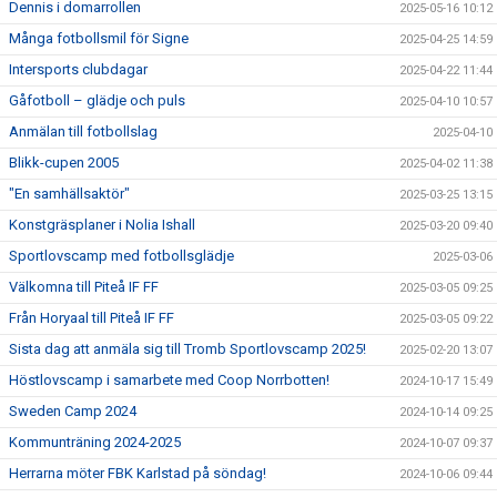
Dennis i domarrollen
2025-05-16 10:12
Många fotbollsmil för Signe
2025-04-25 14:59
Intersports clubdagar
2025-04-22 11:44
Gåfotboll – glädje och puls
2025-04-10 10:57
Anmälan till fotbollslag
2025-04-10
Blikk-cupen 2005
2025-04-02 11:38
"En samhällsaktör"
2025-03-25 13:15
Konstgräsplaner i Nolia Ishall
2025-03-20 09:40
Sportlovscamp med fotbollsglädje
2025-03-06
Välkomna till Piteå IF FF
2025-03-05 09:25
Från Horyaal till Piteå IF FF
2025-03-05 09:22
Sista dag att anmäla sig till Tromb Sportlovscamp 2025!
2025-02-20 13:07
Höstlovscamp i samarbete med Coop Norrbotten!
2024-10-17 15:49
Sweden Camp 2024
2024-10-14 09:25
Kommunträning 2024-2025
2024-10-07 09:37
Herrarna möter FBK Karlstad på söndag!
2024-10-06 09:44