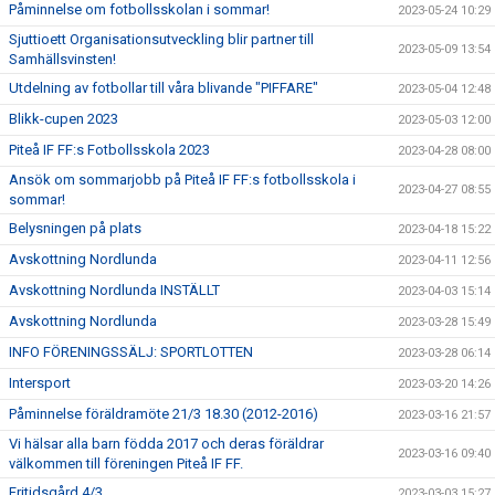
Påminnelse om fotbollsskolan i sommar!
2023-05-24 10:29
Sjuttioett Organisationsutveckling blir partner till
2023-05-09 13:54
Samhällsvinsten!
Utdelning av fotbollar till våra blivande "PIFFARE"
2023-05-04 12:48
Blikk-cupen 2023
2023-05-03 12:00
Piteå IF FF:s Fotbollsskola 2023
2023-04-28 08:00
Ansök om sommarjobb på Piteå IF FF:s fotbollsskola i
2023-04-27 08:55
sommar!
Belysningen på plats
2023-04-18 15:22
Avskottning Nordlunda
2023-04-11 12:56
Avskottning Nordlunda INSTÄLLT
2023-04-03 15:14
Avskottning Nordlunda
2023-03-28 15:49
INFO FÖRENINGSSÄLJ: SPORTLOTTEN
2023-03-28 06:14
Intersport
2023-03-20 14:26
Påminnelse föräldramöte 21/3 18.30 (2012-2016)
2023-03-16 21:57
Vi hälsar alla barn födda 2017 och deras föräldrar
2023-03-16 09:40
välkommen till föreningen Piteå IF FF.
Fritidsgård 4/3
2023-03-03 15:27