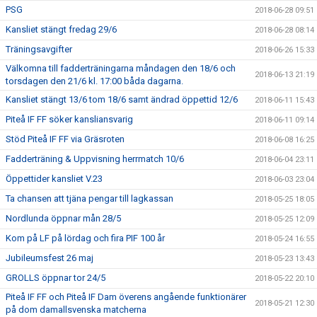
PSG
2018-06-28 09:51
Kansliet stängt fredag 29/6
2018-06-28 08:14
Träningsavgifter
2018-06-26 15:33
Välkomna till fadderträningarna måndagen den 18/6 och
2018-06-13 21:19
torsdagen den 21/6 kl. 17:00 båda dagarna.
Kansliet stängt 13/6 tom 18/6 samt ändrad öppettid 12/6
2018-06-11 15:43
Piteå IF FF söker kansliansvarig
2018-06-11 09:14
Stöd Piteå IF FF via Gräsroten
2018-06-08 16:25
Fadderträning & Uppvisning herrmatch 10/6
2018-06-04 23:11
Öppettider kansliet V.23
2018-06-03 23:04
Ta chansen att tjäna pengar till lagkassan
2018-05-25 18:05
Nordlunda öppnar mån 28/5
2018-05-25 12:09
Kom på LF på lördag och fira PIF 100 år
2018-05-24 16:55
Jubileumsfest 26 maj
2018-05-23 13:43
GROLLS öppnar tor 24/5
2018-05-22 20:10
Piteå IF FF och Piteå IF Dam överens angående funktionärer
2018-05-21 12:30
på dom damallsvenska matcherna