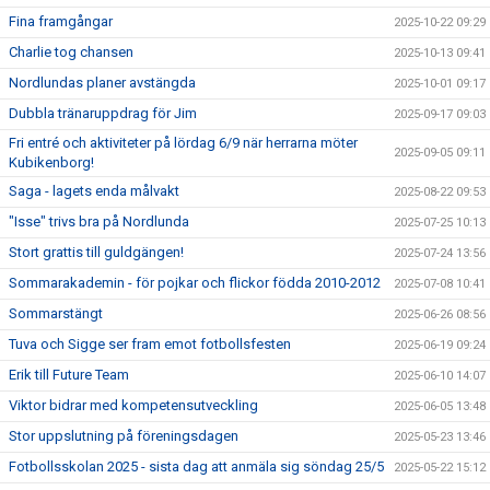
Fina framgångar
2025-10-22 09:29
Charlie tog chansen
2025-10-13 09:41
Nordlundas planer avstängda
2025-10-01 09:17
Dubbla tränaruppdrag för Jim
2025-09-17 09:03
Fri entré och aktiviteter på lördag 6/9 när herrarna möter
2025-09-05 09:11
Kubikenborg!
Saga - lagets enda målvakt
2025-08-22 09:53
"Isse" trivs bra på Nordlunda
2025-07-25 10:13
Stort grattis till guldgängen!
2025-07-24 13:56
Sommarakademin - för pojkar och flickor födda 2010-2012
2025-07-08 10:41
Sommarstängt
2025-06-26 08:56
Tuva och Sigge ser fram emot fotbollsfesten
2025-06-19 09:24
Erik till Future Team
2025-06-10 14:07
Viktor bidrar med kompetensutveckling
2025-06-05 13:48
Stor uppslutning på föreningsdagen
2025-05-23 13:46
Fotbollsskolan 2025 - sista dag att anmäla sig söndag 25/5
2025-05-22 15:12