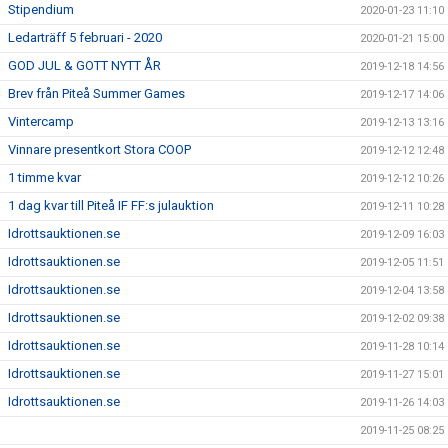
Stipendium
2020-01-23 11:10
Ledarträff 5 februari - 2020
2020-01-21 15:00
GOD JUL & GOTT NYTT ÅR
2019-12-18 14:56
Brev från Piteå Summer Games
2019-12-17 14:06
Vintercamp
2019-12-13 13:16
Vinnare presentkort Stora COOP
2019-12-12 12:48
1 timme kvar
2019-12-12 10:26
1 dag kvar till Piteå IF FF:s julauktion
2019-12-11 10:28
Idrottsauktionen.se
2019-12-09 16:03
Idrottsauktionen.se
2019-12-05 11:51
Idrottsauktionen.se
2019-12-04 13:58
Idrottsauktionen.se
2019-12-02 09:38
Idrottsauktionen.se
2019-11-28 10:14
Idrottsauktionen.se
2019-11-27 15:01
Idrottsauktionen.se
2019-11-26 14:03
2019-11-25 08:25