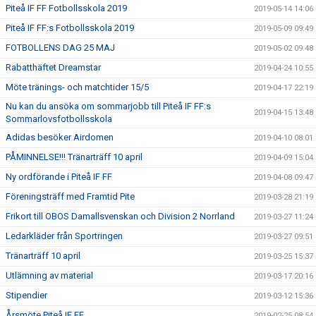
Piteå IF FF Fotbollsskola 2019
2019-05-14 14:06
Piteå IF FF:s Fotbollsskola 2019
2019-05-09 09:49
FOTBOLLENS DAG 25 MAJ
2019-05-02 09:48
Rabatthäftet Dreamstar
2019-04-24 10:55
Möte tränings- och matchtider 15/5
2019-04-17 22:19
Nu kan du ansöka om sommarjobb till Piteå IF FF:s
2019-04-15 13:48
Sommarlovsfotbollsskola
Adidas besöker Airdomen
2019-04-10 08:01
PÅMINNELSE!!! Tränarträff 10 april
2019-04-09 15:04
Ny ordförande i Piteå IF FF
2019-04-08 09:47
Föreningsträff med Framtid Pite
2019-03-28 21:19
Frikort till OBOS Damallsvenskan och Division 2 Norrland
2019-03-27 11:24
Ledarkläder från Sportringen
2019-03-27 09:51
Tränarträff 10 april
2019-03-25 15:37
Utlämning av material
2019-03-17 20:16
Stipendier
2019-03-12 15:36
Årsmöte Piteå IF FF
2019-02-25 08:54