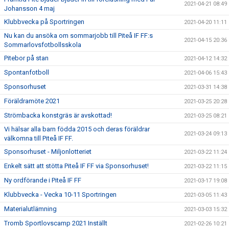
2021-04-21 08:49
Johansson 4 maj
Klubbvecka på Sportringen
2021-04-20 11:11
Nu kan du ansöka om sommarjobb till Piteå IF FF:s
2021-04-15 20:36
Sommarlovsfotbollsskola
Pitebor på stan
2021-04-12 14:32
Spontanfotboll
2021-04-06 15:43
Sponsorhuset
2021-03-31 14:38
Föräldramöte 2021
2021-03-25 20:28
Strömbacka konstgräs är avskottad!
2021-03-25 08:21
Vi hälsar alla barn födda 2015 och deras föräldrar
2021-03-24 09:13
välkomna till Piteå IF FF.
Sponsorhuset - Miljonlotteriet
2021-03-22 11:24
Enkelt sätt att stötta Piteå IF FF via Sponsorhuset!
2021-03-22 11:15
Ny ordförande i Piteå IF FF
2021-03-17 19:08
Klubbvecka - Vecka 10-11 Sportringen
2021-03-05 11:43
Materialutlämning
2021-03-03 15:32
Tromb Sportlovscamp 2021 Inställt
2021-02-26 10:21