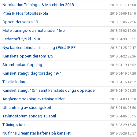
Nordlundas Tränings- & Matchtider 2018
2018-05-17 13:08
Piteå IF FF:s fotbollsskola
2018-05-09 15:18
Öppettider vecka 19
2018-05-06 22:26
Möte tränings- och matchtider 16/5
2018-05-02 19:00
Ledarträff 2/5 kl 19.30.
2018-04-30 08:11
Nya kaptensbindlar till alla lag i Piteå IF FF
2018-04-25 09:47
Kansliets öppettider tom 1/5
2018-04-22 22:26
Strömbackas öppning
2018-04-19 15:52
Kansliet stängt idag torsdag 19/4
2018-04-19 07:28
Till alla ledare
2018-04-16 14:12
Kansliet stängt 10/4 samt kansliets övriga öppettider
2018-04-10 08:25
Angående bokning av träningstider
2018-04-09 10:10
Uthämtning av säsongskort
2018-04-06 08:56
Tävlingsforum söndag 15 april
2018-04-06 08:15
Träningstider
2018-03-29 18:35
Nu finns Dreamstar häftena på kansliet
2018-03-29 10:57