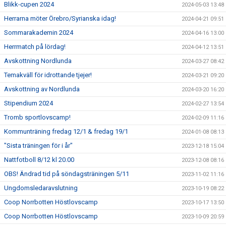
Blikk-cupen 2024
2024-05-03 13:48
Herrarna möter Örebro/Syrianska idag!
2024-04-21 09:51
Sommarakademin 2024
2024-04-16 13:00
Herrmatch på lördag!
2024-04-12 13:51
Avskottning Nordlunda
2024-03-27 08:42
Temakväll för idrottande tjejer!
2024-03-21 09:20
Avskottning av Nordlunda
2024-03-20 16:20
Stipendium 2024
2024-02-27 13:54
Tromb sportlovscamp!
2024-02-09 11:16
Kommunträning fredag 12/1 & fredag 19/1
2024-01-08 08:13
"Sista träningen för i år"
2023-12-18 15:04
Nattfotboll 8/12 kl 20.00
2023-12-08 08:16
OBS! Ändrad tid på söndagsträningen 5/11
2023-11-02 11:16
Ungdomsledaravslutning
2023-10-19 08:22
Coop Norrbotten Höstlovscamp
2023-10-17 13:50
Coop Norrbotten Höstlovscamp
2023-10-09 20:59