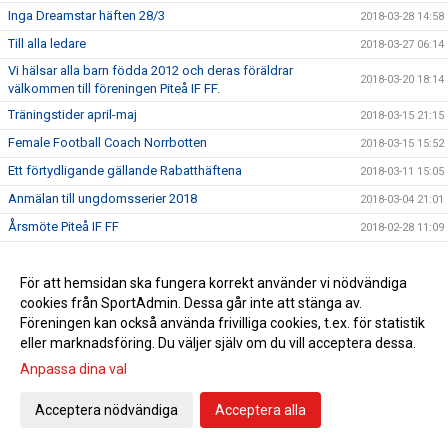
Inga Dreamstar häften 28/3
2018-03-28 14:58
Till alla ledare
2018-03-27 06:14
Vi hälsar alla barn födda 2012 och deras föräldrar
2018-03-20 18:14
välkommen till föreningen Piteå IF FF.
Träningstider april-maj
2018-03-15 21:15
Female Football Coach Norrbotten
2018-03-15 15:52
Ett förtydligande gällande Rabatthäftena
2018-03-11 15:05
Anmälan till ungdomsserier 2018
2018-03-04 21:01
Årsmöte Piteå IF FF
2018-02-28 11:09
Tromb Sportlovsskola
2018-02-23 08:23
Ansvarspersoner PSG
För att hemsidan ska fungera korrekt använder vi nödvändiga
2018-02-19 19:57
cookies från SportAdmin. Dessa går inte att stänga av.
Viktiga datum för alla ledare
2018-02-18 18:07
Föreningen kan också använda frivilliga cookies, t.ex. för statistik
Sportringen bjuder in till Klubbvecka!
2018-02-15 18:13
eller marknadsföring. Du väljer själv om du vill acceptera dessa.
Vi hälsar alla barn födda 2012 och deras föräldrar
Anpassa dina val
2018-02-14 22:12
välkommen till föreningen Piteå IF FF.
Föräldramöte 19/2 kl.18.30
Acceptera nödvändiga
Acceptera alla
2018-02-12 12:19
Tränar/ledarupptakt tors 15/2 kl.19
2018-01-31 06:43