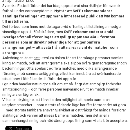
24 april 2020, 12:00
KONTAKT
Svenska Fotbollförbundet har idag uppdaterat sina riktlinjer för svensk
fotboll under coronaepidemin.
Nytt är att SvFF rekommenderar
samtliga föreningar att uppmana intresserad publik att
inte
komma
DOKUMENT / RIKTLINJER / UTBILDNING
till matcherna.
Det förbud som finns mot deltagare vid offentliga tillställningar medger
visserligen upp till 50 åskådare, men
SvFF rekommenderar ändå
Sveriges fotbollsföreningar att tydligt uppmana
alla
– förutom
personer som är direkt nödvändiga för att genomföra
arrangemanget – att avstå från att närvara vid de matcher som
arrangeras.
Anledningen är att
helt
utesluta risken för att för många personer samlas
kring en match, och att arrangörerna ska slippa svåra gränsdragningar och
bedömningar. Ofta spelas t ex flera matcher, med olika arrangerande
föreningar på samma anläggning, vilket kan innebära att svårhanterade
situationer i förhållande till förbudet uppstår.
I grunden handlar naturligtvis allt om att så långt det är möjligt förhindra
smittspridning – och färre personer närvarande runt en match innebär
rimligtvis en lägre risk.
Vi har en skyldighet att förvalta den möjlighet att spela barn- och
ungdomsmatcher – som vi trots rådande läge har fått förtroendet att göra
– med största tänkbara ansvar. Självklart är det tråkigt för många föräldrar,
släktingar och vänner att missa barnens matcher, men det är en i
sammanhanget rimlig och nödvändig uppoffring som vi alla bör acceptera.