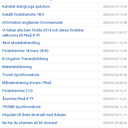
Kansliet stängt pga sjukdom.
2020-03-15 19:54
Inställt föräldramöte 18/3
2020-03-15 19:04
Information angående Coronaviruset
2020-03-15 15:38
Vi hälsar alla barn födda 2014 och deras föräldrar
2020-03-12 09:37
välkomna till Piteå IF FF.
Akut skadebehandling
2020-03-11 10:59
Föräldramöte 18 mars 18:30
2020-03-10 12:09
B-Ungdom Tränarutbildning
2020-03-09 15:06
Materialutlämning
2020-02-27 17:00
Tromb Sportlovsskola
2020-02-26 09:46
Målvaktsträning 8 mars i Piteå
2020-02-24 08:42
Föräldramöte 27/2
2020-02-18 15:37
Årsmöte Piteå IF FF
2020-02-11 16:01
TROMB Sportlovsskola
2020-02-06 12:23
Inbjudan till årets skokväll med Adidas
2020-02-03 11:11
Nu har du chansen att bli domare!
2020-01-30 08:56