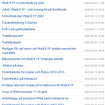
Piteå IF FF:s Fotbollsskola 2022
2022-05-25 11:00
Jubel i Piteå IF FF– nytt konstgräs på Nordlunda
2022-05-12 14:16
Fotbollsskolan Piteå IF FF 2022
2022-05-12 10:33
Tränarutbildning C-Diplom
2022-05-12 09:06
SCA:s Skogshinderbana
2022-05-11 10:29
Toalettpapper!!!
2022-04-26 16:06
Toalettpapper
2022-04-25 15:34
Piteligan får nytt namn när Piteå IF FF inleder samarbete
2022-04-22 14:18
med Blikk
Bilkompaniet och Piteå IF FF förlänger avtalet!
2022-04-21 09:04
-Pitebor på stan -
2022-04-20 13:30
Föräldramöte för pojkar och flickor 2012-2015
2022-04-13 08:59
Fotbollsskor på Intersport
2022-04-04 13:22
Vi hälsar alla barn födda 2016 välkomna till Piteå IF FF
2022-03-30 14:31
Coop:s Påsklovscamp 11-13 april
2022-03-24 09:44
Klubbdagar på Intersport Piteå samt Intersport.se
2022-03-22 14:15
Föräldramöte för pojkar och flickor 2007-2011