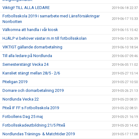
Viktigt! TILL ALLA LEDARE
2019-06-18 22:37
Fotbollsskola 2019 i samarbete med Länsförsäkringar
2019-06-17 15:33
Norrbotten
Välkomna att handla i vår kiosk
2019-06-15 15:42
HJÄLP vi behöver västar m.m till fotbollsskolan
2019-06-13 06:39
VIKTIGT gällande domarbetalning
2019-06-10 18:54
Till alla ledare på Nordlunda
2019-06-07 09:46
Semesterstängt Vecka 24
2019-06-05 11:02
Kansliet stängt mellan 28/5 - 2/6
2019-05-27 15:14
Piteligan 2019
2019-05-27 10:50
Domare och domarbetalning 2019
2019-05-26 21:13
Nordlunda Vecka 22
2019-05-23 08:51
Piteå IF FF:s Fotbollsskola 2019
2019-05-22 08:51
Fotbollens Dag 25 maj
2019-05-21 16:19
Fotbollsskadeutbildning 21/5 Piteå
2019-05-20 14:42
Nordlundas Tränings- & Matchtider 2019
2019-05-17 17:08