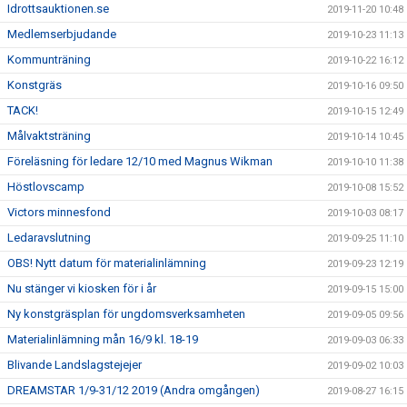
Idrottsauktionen.se
2019-11-20 10:48
Medlemserbjudande
2019-10-23 11:13
Kommunträning
2019-10-22 16:12
Konstgräs
2019-10-16 09:50
TACK!
2019-10-15 12:49
Målvaktsträning
2019-10-14 10:45
Föreläsning för ledare 12/10 med Magnus Wikman
2019-10-10 11:38
Höstlovscamp
2019-10-08 15:52
Victors minnesfond
2019-10-03 08:17
Ledaravslutning
2019-09-25 11:10
OBS! Nytt datum för materialinlämning
2019-09-23 12:19
Nu stänger vi kiosken för i år
2019-09-15 15:00
Ny konstgräsplan för ungdomsverksamheten
2019-09-05 09:56
Materialinlämning mån 16/9 kl. 18-19
2019-09-03 06:33
Blivande Landslagstejejer
2019-09-02 10:03
DREAMSTAR 1/9-31/12 2019 (Andra omgången)
2019-08-27 16:15