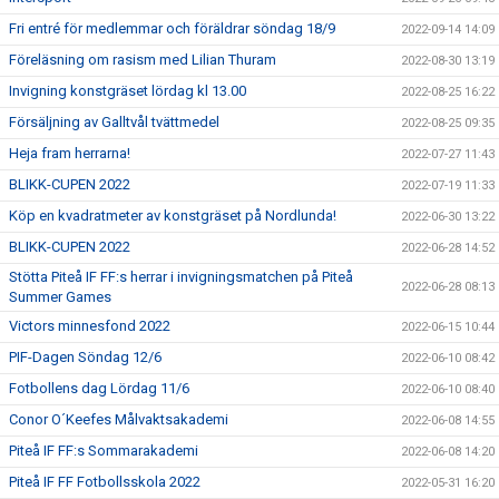
Fri entré för medlemmar och föräldrar söndag 18/9
2022-09-14 14:09
Föreläsning om rasism med Lilian Thuram
2022-08-30 13:19
Invigning konstgräset lördag kl 13.00
2022-08-25 16:22
Försäljning av Galltvål tvättmedel
2022-08-25 09:35
Heja fram herrarna!
2022-07-27 11:43
BLIKK-CUPEN 2022
2022-07-19 11:33
Köp en kvadratmeter av konstgräset på Nordlunda!
2022-06-30 13:22
BLIKK-CUPEN 2022
2022-06-28 14:52
Stötta Piteå IF FF:s herrar i invigningsmatchen på Piteå
2022-06-28 08:13
Summer Games
Victors minnesfond 2022
2022-06-15 10:44
PIF-Dagen Söndag 12/6
2022-06-10 08:42
Fotbollens dag Lördag 11/6
2022-06-10 08:40
Conor O´Keefes Målvaktsakademi
2022-06-08 14:55
Piteå IF FF:s Sommarakademi
2022-06-08 14:20
Piteå IF FF Fotbollsskola 2022
2022-05-31 16:20