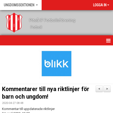
UNGDOMSSEKTIONEN
LOGGA IN
Piteå IF Fotbollsförening
Fotboll
HEM
KALENDER
NYHETER
OM OSS
Kommentarer till nya riktlinjer för
<
>
LEDARE
barn och ungdom!
2020-04-27 08:48
FOTBOLLSSKOLA
Kommentar till uppdaterade riktlinjer