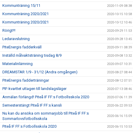
Kommunträning 15/11
2020-11-09 08:38
Kommunträning 2020/2021
2020-10-15 10:58
Kommunträning 2020/2021
2020-10-12 10:46
Rörigt!!!
2020-09-29 11:53
Ledaravslutning
2020-09-28 13:45
PiteEnergis fadderkväll
2020-09-11 08:39
Inställd målvaktsträning tisdag 8/9
2020-09-08 13:32
Materialinlämning
2020-09-07 10:31
DREAMSTAR 1/9 - 31/12 (Andra omgången)
2020-08-27 08:44
PiteEnergis fadderträningar
2020-08-12 07:51
PIF-kvarttet uttagen till landslagsläger
2020-07-13 08:46
Anmälan förlängd! Piteå IF FF:s Fotbollsskola 2020
2020-07-06 11:39
Semesterstängt Piteå IF FF:s kansli
2020-06-22 09:53
Nu kan du ansöka om sommarjobb till Piteå IF FF:s
2020-06-16 15:09
Sommarlovsfotbollsskola
Piteå IF FF:s Fotbollsskola 2020
2020-06-15 10:53