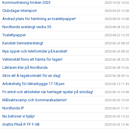
Kommunträning hösten 2023
2023-10-02 10:02
Clubdagar Intersport
2023-09-25 12:58
Ändrad plats för hämtning av toalettpapper!
2023-08-29 13:08
Nordlunda avstängt vecka 35
2023-08-28 10:22
Toalettpapper
2023-08-22 13:59
Kansliet Semesterstängt
2023-06-29 08:33
Nya öppet och telefontider på kansliet!
2023-06-29 08:32
Vattenställ finns att hämta för lagen!
2023-06-28 23:20
Läktaren klar på Nordlunda
2023-06-28 15:56
Skriv ett A-lagskontrakt för en dag!
2023-06-28 09:16
Arbetshelg för läktarbygge 17-18 juni
2023-06-13 11:49
Fri entré och aktiviteter när herrlaget spelar på söndag!
2023-06-10 10:48
Målvaktscamp och Sommarakademin!
2023-06-03 10:50
Nordlunda IP
2023-06-01 11:51
Nu behöver vi hjälp!
2023-05-29 13:42
Grattis Piteå IF FF F-08
2023-05-24 13:36