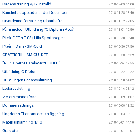
Dagens träning 9/12 inställd
2018-12-09 14:00
Kansliets öppettider under December
2018-11-28 13:40
Utvärdering försäljning rabatthäfte
2018-11-12 22:05
Påminnelse - Utbildning "C-Diplom i Piteå"
2018-11-01 10:50
Piteå IF FF:s F-08 i Lilla Sportspegeln
2018-10-30 13:40
Piteå IF Dam - SM-Guld
2018-10-30 07:50
GRATTIS TILL SM-GULDET
2018-10-28 14:29
"Nu hjälper vi Damlaget till GULD"
2018-10-24 07:55
Utbildning C-Diplom
2018-10-22 14:22
OBS!!! Ingen Ledaravslutning
2018-10-18 14:02
Ledaravslutning
2018-10-16 08:12
Victors minnesfond
2018-10-09 11:07
Domarersättningar
2018-10-08 11:32
Ungdoms Ekonomi och anläggning
2018-10-03 10:11
Materialinlämning 1/10
2018-10-01 14:10
Gräsroten
2018-10-01 14:01