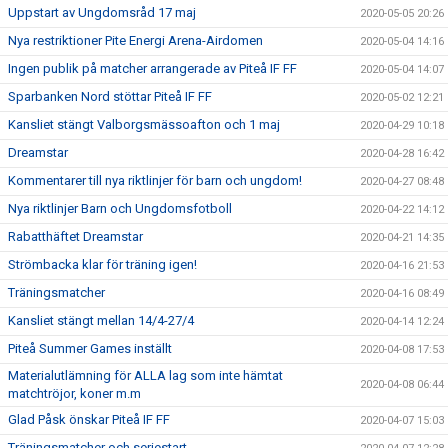
Uppstart av Ungdomsråd 17 maj
2020-05-05 20:26
Nya restriktioner Pite Energi Arena-Airdomen
2020-05-04 14:16
Ingen publik på matcher arrangerade av Piteå IF FF
2020-05-04 14:07
Sparbanken Nord stöttar Piteå IF FF
2020-05-02 12:21
Kansliet stängt Valborgsmässoafton och 1 maj
2020-04-29 10:18
Dreamstar
2020-04-28 16:42
Kommentarer till nya riktlinjer för barn och ungdom!
2020-04-27 08:48
Nya riktlinjer Barn och Ungdomsfotboll
2020-04-22 14:12
Rabatthäftet Dreamstar
2020-04-21 14:35
Strömbacka klar för träning igen!
2020-04-16 21:53
Träningsmatcher
2020-04-16 08:49
Kansliet stängt mellan 14/4-27/4
2020-04-14 12:24
Piteå Summer Games inställt
2020-04-08 17:53
Materialutlämning för ALLA lag som inte hämtat
2020-04-08 06:44
matchtröjor, koner m.m
Glad Påsk önskar Piteå IF FF
2020-04-07 15:03
Träningsmatcher och seriestart