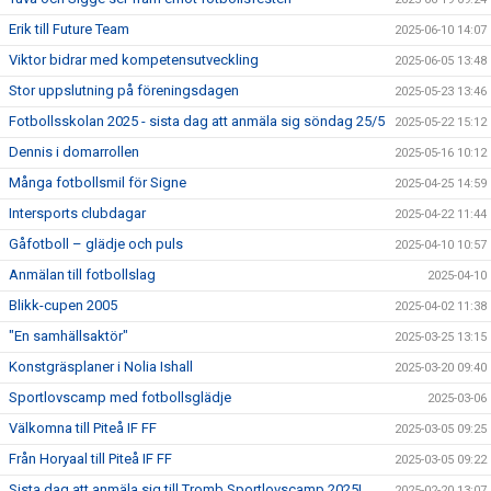
Erik till Future Team
2025-06-10 14:07
Viktor bidrar med kompetensutveckling
2025-06-05 13:48
Stor uppslutning på föreningsdagen
2025-05-23 13:46
Fotbollsskolan 2025 - sista dag att anmäla sig söndag 25/5
2025-05-22 15:12
Dennis i domarrollen
2025-05-16 10:12
Många fotbollsmil för Signe
2025-04-25 14:59
Intersports clubdagar
2025-04-22 11:44
Gåfotboll – glädje och puls
2025-04-10 10:57
Anmälan till fotbollslag
2025-04-10
Blikk-cupen 2005
2025-04-02 11:38
"En samhällsaktör"
2025-03-25 13:15
Konstgräsplaner i Nolia Ishall
2025-03-20 09:40
Sportlovscamp med fotbollsglädje
2025-03-06
Välkomna till Piteå IF FF
2025-03-05 09:25
Från Horyaal till Piteå IF FF
2025-03-05 09:22
Sista dag att anmäla sig till Tromb Sportlovscamp 2025!
2025-02-20 13:07