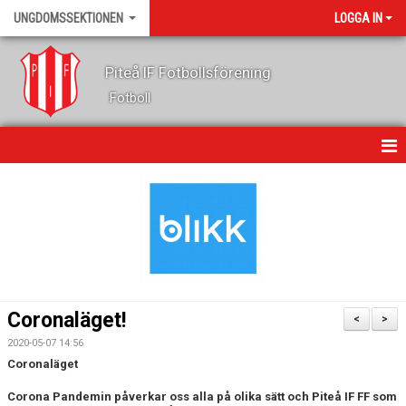
UNGDOMSSEKTIONEN
LOGGA IN
Piteå IF Fotbollsförening
Fotboll
HEM
KALENDER
NYHETER
OM OSS
Coronaläget!
<
>
LEDARE
2020-05-07 14:56
Coronaläget
FOTBOLLSSKOLA
Corona Pandemin påverkar oss alla på olika sätt och Piteå IF FF som