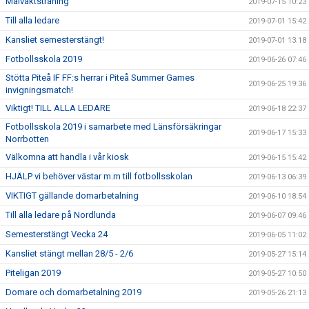
Målvaktsträning
2019-07-15 10:23
Till alla ledare
2019-07-01 15:42
Kansliet semesterstängt!
2019-07-01 13:18
Fotbollsskola 2019
2019-06-26 07:46
Stötta Piteå IF FF:s herrar i Piteå Summer Games
2019-06-25 19:36
invigningsmatch!
Viktigt! TILL ALLA LEDARE
2019-06-18 22:37
Fotbollsskola 2019 i samarbete med Länsförsäkringar
2019-06-17 15:33
Norrbotten
Välkomna att handla i vår kiosk
2019-06-15 15:42
HJÄLP vi behöver västar m.m till fotbollsskolan
2019-06-13 06:39
VIKTIGT gällande domarbetalning
2019-06-10 18:54
Till alla ledare på Nordlunda
2019-06-07 09:46
Semesterstängt Vecka 24
2019-06-05 11:02
Kansliet stängt mellan 28/5 - 2/6
2019-05-27 15:14
Piteligan 2019
2019-05-27 10:50
Domare och domarbetalning 2019
2019-05-26 21:13