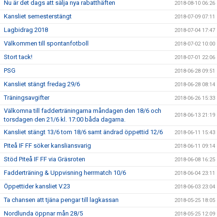
Nu är det dags att sälja nya rabatthäften
2018-08-10 06:26
Kansliet semesterstängt
2018-07-09 07:11
Lagbidrag 2018
2018-07-04 17:47
Välkommen till spontanfotboll
2018-07-02 10:00
Stort tack!
2018-07-01 22:06
PSG
2018-06-28 09:51
Kansliet stängt fredag 29/6
2018-06-28 08:14
Träningsavgifter
2018-06-26 15:33
Välkomna till fadderträningarna måndagen den 18/6 och
2018-06-13 21:19
torsdagen den 21/6 kl. 17:00 båda dagarna.
Kansliet stängt 13/6 tom 18/6 samt ändrad öppettid 12/6
2018-06-11 15:43
Piteå IF FF söker kansliansvarig
2018-06-11 09:14
Stöd Piteå IF FF via Gräsroten
2018-06-08 16:25
Fadderträning & Uppvisning herrmatch 10/6
2018-06-04 23:11
Öppettider kansliet V.23
2018-06-03 23:04
Ta chansen att tjäna pengar till lagkassan
2018-05-25 18:05
Nordlunda öppnar mån 28/5
2018-05-25 12:09