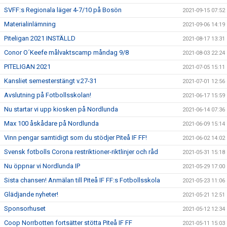
SVFF:s Regionala läger 4-7/10 på Bosön
2021-09-15 07:52
Materialinlämning
2021-09-06 14:19
Piteligan 2021 INSTÄLLD
2021-08-17 13:31
Conor O´Keefe målvaktscamp måndag 9/8
2021-08-03 22:24
PITELIGAN 2021
2021-07-05 15:11
Kansliet semesterstängt v.27-31
2021-07-01 12:56
Avslutning på Fotbollsskolan!
2021-06-17 15:59
Nu startar vi upp kiosken på Nordlunda
2021-06-14 07:36
Max 100 åskådare på Nordlunda
2021-06-09 15:14
Vinn pengar samtidigt som du stödjer Piteå IF FF!
2021-06-02 14:02
Svensk fotbolls Corona restriktioner-riktlinjer och råd
2021-05-31 15:18
Nu öppnar vi Nordlunda IP
2021-05-29 17:00
Sista chansen! Anmälan till Piteå IF FF:s Fotbollsskola
2021-05-23 11:06
Glädjande nyheter!
2021-05-21 12:51
Sponsorhuset
2021-05-12 12:34
Coop Norrbotten fortsätter stötta Piteå IF FF
2021-05-11 15:03