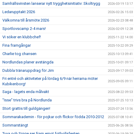
Samhällsvinsten lanserar nytt trygghetsinitiativ: Skoltrygg
2026-03-19 13:17
Ledarupptakt 2026
2026-02-26 15:03
Välkomna till årsmöte 2026
2026-02-23 08:48
Sportlovscamp 2-4 mars!
2026-02-09 12:28
Vi söker en klubbchef!
2025-11-22 14:00
Fina framgångar
2025-10-22 09:29
Charlie tog chansen
2025-10-13 09:41
Nordlundas planer avstängda
2025-10-01 09:17
Dubbla tränaruppdrag för Jim
2025-09-17 09:03
Fri entré och aktiviteter på lördag 6/9 när herrarna möter
2025-09-05 09:11
Kubikenborg!
Saga - lagets enda målvakt
2025-08-22 09:53
"Isse" trivs bra på Nordlunda
2025-07-25 10:13
Stort grattis till guldgängen!
2025-07-24 13:56
Sommarakademin - för pojkar och flickor födda 2010-2012
2025-07-08 10:41
Sommarstängt
2025-06-26 08:56
Tuva och Sigge ser fram emot fotbollsfesten
2025-06-19 09:24