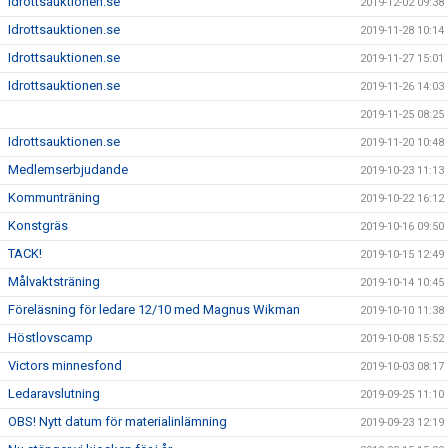
Idrottsauktionen.se
2019-12-02 09:38
Idrottsauktionen.se
2019-11-28 10:14
Idrottsauktionen.se
2019-11-27 15:01
Idrottsauktionen.se
2019-11-26 14:03
2019-11-25 08:25
Idrottsauktionen.se
2019-11-20 10:48
Medlemserbjudande
2019-10-23 11:13
Kommunträning
2019-10-22 16:12
Konstgräs
2019-10-16 09:50
TACK!
2019-10-15 12:49
Målvaktsträning
2019-10-14 10:45
Föreläsning för ledare 12/10 med Magnus Wikman
2019-10-10 11:38
Höstlovscamp
2019-10-08 15:52
Victors minnesfond
2019-10-03 08:17
Ledaravslutning
2019-09-25 11:10
OBS! Nytt datum för materialinlämning
2019-09-23 12:19