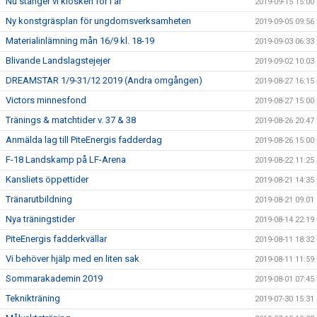
Nu stänger vi kiosken för i år
2019-09-15 15:00
Ny konstgräsplan för ungdomsverksamheten
2019-09-05 09:56
Materialinlämning mån 16/9 kl. 18-19
2019-09-03 06:33
Blivande Landslagstejejer
2019-09-02 10:03
DREAMSTAR 1/9-31/12 2019 (Andra omgången)
2019-08-27 16:15
Victors minnesfond
2019-08-27 15:00
Tränings & matchtider v. 37 & 38
2019-08-26 20:47
Anmälda lag till PiteEnergis fadderdag
2019-08-26 15:00
F-18 Landskamp på LF-Arena
2019-08-22 11:25
Kansliets öppettider
2019-08-21 14:35
Tränarutbildning
2019-08-21 09:01
Nya träningstider
2019-08-14 22:19
PiteEnergis fadderkvällar
2019-08-11 18:32
Vi behöver hjälp med en liten sak
2019-08-11 11:59
Sommarakademin 2019
2019-08-01 07:45
Teknikträning
2019-07-30 15:31