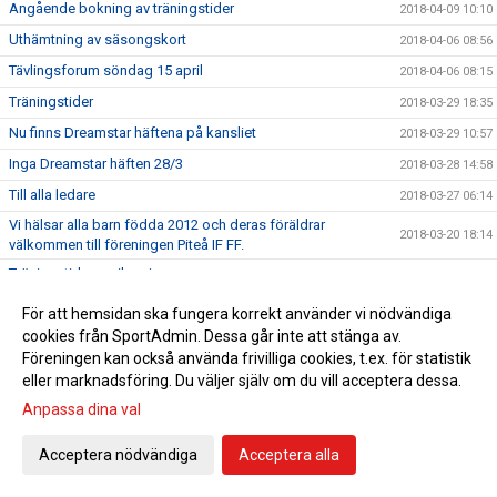
Angående bokning av träningstider
2018-04-09 10:10
Uthämtning av säsongskort
2018-04-06 08:56
Tävlingsforum söndag 15 april
2018-04-06 08:15
Träningstider
2018-03-29 18:35
Nu finns Dreamstar häftena på kansliet
2018-03-29 10:57
Inga Dreamstar häften 28/3
2018-03-28 14:58
Till alla ledare
2018-03-27 06:14
Vi hälsar alla barn födda 2012 och deras föräldrar
2018-03-20 18:14
välkommen till föreningen Piteå IF FF.
Träningstider april-maj
2018-03-15 21:15
Female Football Coach Norrbotten
2018-03-15 15:52
För att hemsidan ska fungera korrekt använder vi nödvändiga
Ett förtydligande gällande Rabatthäftena
cookies från SportAdmin. Dessa går inte att stänga av.
2018-03-11 15:05
Föreningen kan också använda frivilliga cookies, t.ex. för statistik
Anmälan till ungdomsserier 2018
2018-03-04 21:01
eller marknadsföring. Du väljer själv om du vill acceptera dessa.
Årsmöte Piteå IF FF
2018-02-28 11:09
Anpassa dina val
Tromb Sportlovsskola
2018-02-23 08:23
Acceptera nödvändiga
Acceptera alla
Ansvarspersoner PSG
2018-02-19 19:57
Viktiga datum för alla ledare
2018-02-18 18:07