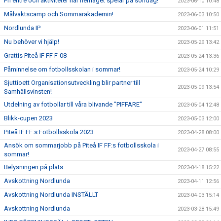
Fri entré och aktiviteter när herrlaget spelar på söndag!
2023-06-10 10:48
Målvaktscamp och Sommarakademin!
2023-06-03 10:50
Nordlunda IP
2023-06-01 11:51
Nu behöver vi hjälp!
2023-05-29 13:42
Grattis Piteå IF FF F-08
2023-05-24 13:36
Påminnelse om fotbollsskolan i sommar!
2023-05-24 10:29
Sjuttioett Organisationsutveckling blir partner till
2023-05-09 13:54
Samhällsvinsten!
Utdelning av fotbollar till våra blivande "PIFFARE"
2023-05-04 12:48
Blikk-cupen 2023
2023-05-03 12:00
Piteå IF FF:s Fotbollsskola 2023
2023-04-28 08:00
Ansök om sommarjobb på Piteå IF FF:s fotbollsskola i
2023-04-27 08:55
sommar!
Belysningen på plats
2023-04-18 15:22
Avskottning Nordlunda
2023-04-11 12:56
Avskottning Nordlunda INSTÄLLT
2023-04-03 15:14
Avskottning Nordlunda
2023-03-28 15:49