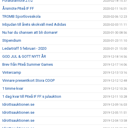
Föräldramöte 27/2
2020-02-18 15:37
Årsmöte Piteå IF FF
2020-02-11 16:01
TROMB Sportlovsskola
2020-02-06 12:23
Inbjudan till årets skokväll med Adidas
2020-02-03 11:11
Nu har du chansen att bli domare!
2020-01-30 08:56
Stipendium
2020-01-23 11:10
Ledarträff 5 februari - 2020
2020-01-21 15:00
GOD JUL & GOTT NYTT ÅR
2019-12-18 14:56
Brev från Piteå Summer Games
2019-12-17 14:06
Vintercamp
2019-12-13 13:16
Vinnare presentkort Stora COOP
2019-12-12 12:48
1 timme kvar
2019-12-12 10:26
1 dag kvar till Piteå IF FF:s julauktion
2019-12-11 10:28
Idrottsauktionen.se
2019-12-09 16:03
Idrottsauktionen.se
2019-12-05 11:51
Idrottsauktionen.se
2019-12-04 13:58