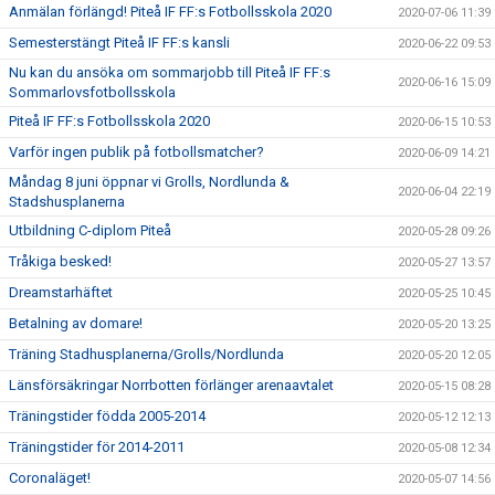
Anmälan förlängd! Piteå IF FF:s Fotbollsskola 2020
2020-07-06 11:39
Semesterstängt Piteå IF FF:s kansli
2020-06-22 09:53
Nu kan du ansöka om sommarjobb till Piteå IF FF:s
2020-06-16 15:09
Sommarlovsfotbollsskola
Piteå IF FF:s Fotbollsskola 2020
2020-06-15 10:53
Varför ingen publik på fotbollsmatcher?
2020-06-09 14:21
Måndag 8 juni öppnar vi Grolls, Nordlunda &
2020-06-04 22:19
Stadshusplanerna
Utbildning C-diplom Piteå
2020-05-28 09:26
Tråkiga besked!
2020-05-27 13:57
Dreamstarhäftet
2020-05-25 10:45
Betalning av domare!
2020-05-20 13:25
Träning Stadhusplanerna/Grolls/Nordlunda
2020-05-20 12:05
Länsförsäkringar Norrbotten förlänger arenaavtalet
2020-05-15 08:28
Träningstider födda 2005-2014
2020-05-12 12:13
Träningstider för 2014-2011
2020-05-08 12:34
Coronaläget!
2020-05-07 14:56