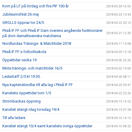
Kom på LF på lördag och fira PIF 100 år
2018-05-24 16:55
Jubileumsfest 26 maj
2018-05-23 13:43
GROLLS öppnar tor 24/5
2018-05-22 20:10
Piteå IF FF och Piteå IF Dam överens angående funktionärer
2018-05-21 12:30
på dom damallsvenska matcherna
Nordlundas Tränings- & Matchtider 2018
2018-05-17 13:08
Piteå IF FF:s fotbollsskola
2018-05-09 15:18
Öppettider vecka 19
2018-05-06 22:26
Möte tränings- och matchtider 16/5
2018-05-02 19:00
Ledarträff 2/5 kl 19.30.
2018-04-30 08:11
Nya kaptensbindlar till alla lag i Piteå IF FF
2018-04-25 09:47
Kansliets öppettider tom 1/5
2018-04-22 22:26
Strömbackas öppning
2018-04-19 15:52
Kansliet stängt idag torsdag 19/4
2018-04-19 07:28
Till alla ledare
2018-04-16 14:12
Kansliet stängt 10/4 samt kansliets övriga öppettider
2018-04-10 08:25