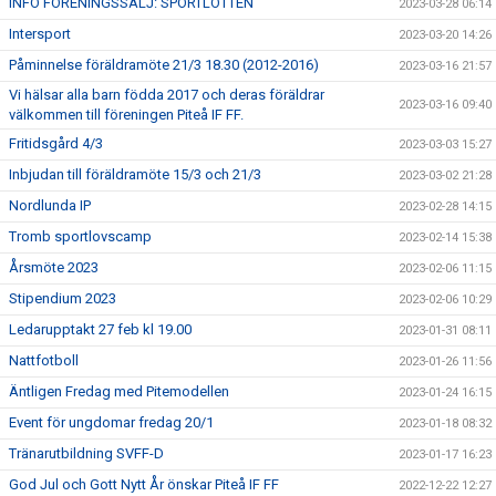
INFO FÖRENINGSSÄLJ: SPORTLOTTEN
2023-03-28 06:14
Intersport
2023-03-20 14:26
Påminnelse föräldramöte 21/3 18.30 (2012-2016)
2023-03-16 21:57
Vi hälsar alla barn födda 2017 och deras föräldrar
2023-03-16 09:40
välkommen till föreningen Piteå IF FF.
Fritidsgård 4/3
2023-03-03 15:27
Inbjudan till föräldramöte 15/3 och 21/3
2023-03-02 21:28
Nordlunda IP
2023-02-28 14:15
Tromb sportlovscamp
2023-02-14 15:38
Årsmöte 2023
2023-02-06 11:15
Stipendium 2023
2023-02-06 10:29
Ledarupptakt 27 feb kl 19.00
2023-01-31 08:11
Nattfotboll
2023-01-26 11:56
Äntligen Fredag med Pitemodellen
2023-01-24 16:15
Event för ungdomar fredag 20/1
2023-01-18 08:32
Tränarutbildning SVFF-D
2023-01-17 16:23
God Jul och Gott Nytt År önskar Piteå IF FF
2022-12-22 12:27