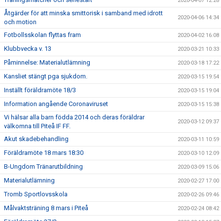
2020-04-07 12:28
Åtgärder för att minska smittorisk i samband med idrott
2020-04-06 14:34
och motion
Fotbollsskolan flyttas fram
2020-04-02 16:08
Klubbvecka v. 13
2020-03-21 10:33
Påminnelse: Materialutlämning
2020-03-18 17:22
Kansliet stängt pga sjukdom.
2020-03-15 19:54
Inställt föräldramöte 18/3
2020-03-15 19:04
Information angående Coronaviruset
2020-03-15 15:38
Vi hälsar alla barn födda 2014 och deras föräldrar
2020-03-12 09:37
välkomna till Piteå IF FF.
Akut skadebehandling
2020-03-11 10:59
Föräldramöte 18 mars 18:30
2020-03-10 12:09
B-Ungdom Tränarutbildning
2020-03-09 15:06
Materialutlämning
2020-02-27 17:00
Tromb Sportlovsskola
2020-02-26 09:46
Målvaktsträning 8 mars i Piteå
2020-02-24 08:42