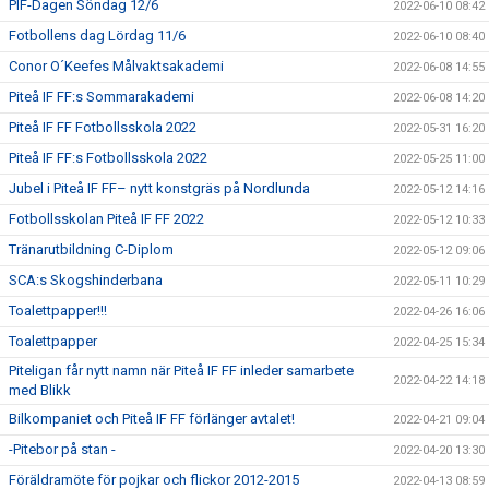
PIF-Dagen Söndag 12/6
2022-06-10 08:42
Fotbollens dag Lördag 11/6
2022-06-10 08:40
Conor O´Keefes Målvaktsakademi
2022-06-08 14:55
Piteå IF FF:s Sommarakademi
2022-06-08 14:20
Piteå IF FF Fotbollsskola 2022
2022-05-31 16:20
Piteå IF FF:s Fotbollsskola 2022
2022-05-25 11:00
Jubel i Piteå IF FF– nytt konstgräs på Nordlunda
2022-05-12 14:16
Fotbollsskolan Piteå IF FF 2022
2022-05-12 10:33
Tränarutbildning C-Diplom
2022-05-12 09:06
SCA:s Skogshinderbana
2022-05-11 10:29
Toalettpapper!!!
2022-04-26 16:06
Toalettpapper
2022-04-25 15:34
Piteligan får nytt namn när Piteå IF FF inleder samarbete
2022-04-22 14:18
med Blikk
Bilkompaniet och Piteå IF FF förlänger avtalet!
2022-04-21 09:04
-Pitebor på stan -
2022-04-20 13:30
Föräldramöte för pojkar och flickor 2012-2015
2022-04-13 08:59