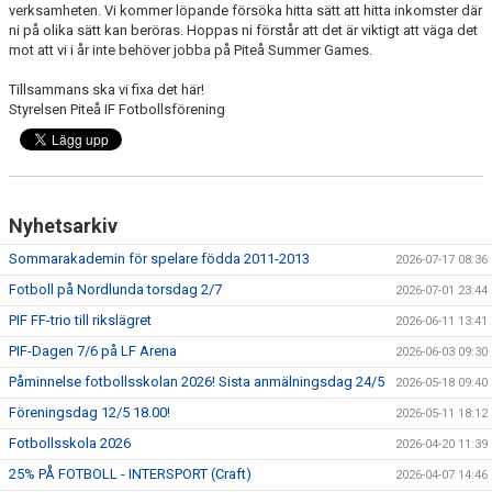
verksamheten. Vi kommer löpande försöka hitta sätt att hitta inkomster där
ni på olika sätt kan beröras. Hoppas ni förstår att det är viktigt att väga det
mot att vi i år inte behöver jobba på Piteå Summer Games.
Tillsammans ska vi fixa det här!
Styrelsen Piteå IF Fotbollsförening
Nyhetsarkiv
Sommarakademin för spelare födda 2011-2013
2026-07-17 08:36
Fotboll på Nordlunda torsdag 2/7
2026-07-01 23:44
PIF FF-trio till rikslägret
2026-06-11 13:41
PIF-Dagen 7/6 på LF Arena
2026-06-03 09:30
Påminnelse fotbollsskolan 2026! Sista anmälningsdag 24/5
2026-05-18 09:40
Föreningsdag 12/5 18.00!
2026-05-11 18:12
Fotbollsskola 2026
2026-04-20 11:39
25% PÅ FOTBOLL - INTERSPORT (Craft)
2026-04-07 14:46