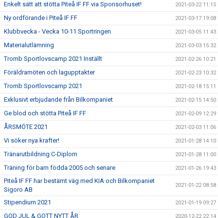
Enkelt sätt att stötta Piteå IF FF via Sponsorhuset!
2021-03-22 11:15
Ny ordförande i Piteå IF FF
2021-03-17 19:08
Klubbvecka - Vecka 10-11 Sportringen
2021-03-05 11:43
Materialutlämning
2021-03-03 15:32
Tromb Sportlovscamp 2021 Inställt
2021-02-26 10:21
Föräldramöten och lagupptakter
2021-02-23 10:32
Tromb Sportlovscamp 2021
2021-02-18 15:11
Exklusivt erbjudande från Bilkompaniet
2021-02-15 14:50
Ge blod och stötta Piteå IF FF
2021-02-09 12:29
ÅRSMÖTE 2021
2021-02-03 11:06
Vi söker nya krafter!
2021-01-28 14:10
Tränarutbildning C-Diplom
2021-01-28 11:00
Träning för barn födda 2005 och senare
2021-01-26 19:43
Piteå IF FF har bestämt väg med KIA och Bilkompaniet
2021-01-22 08:58
Sigoro AB
Stipendium 2021
2021-01-19 09:27
GOD JUL & GOTT NYTT ÅR
2020-12-22 22:14