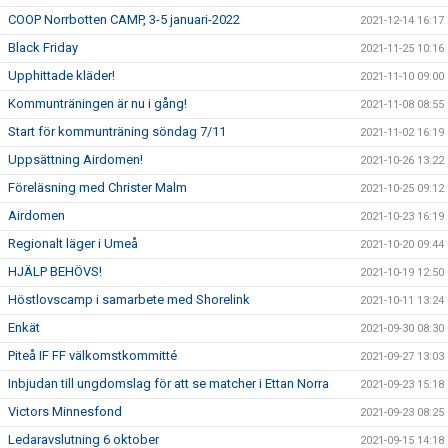
COOP Norrbotten CAMP, 3-5 januari-2022
2021-12-14 16:17
Black Friday
2021-11-25 10:16
Upphittade kläder!
2021-11-10 09:00
Kommunträningen är nu i gång!
2021-11-08 08:55
Start för kommunträning söndag 7/11
2021-11-02 16:19
Uppsättning Airdomen!
2021-10-26 13:22
Föreläsning med Christer Malm
2021-10-25 09:12
Airdomen
2021-10-23 16:19
Regionalt läger i Umeå
2021-10-20 09:44
HJÄLP BEHÖVS!
2021-10-19 12:50
Höstlovscamp i samarbete med Shorelink
2021-10-11 13:24
Enkät
2021-09-30 08:30
Piteå IF FF välkomstkommitté
2021-09-27 13:03
Inbjudan till ungdomslag för att se matcher i Ettan Norra
2021-09-23 15:18
Victors Minnesfond
2021-09-23 08:25
Ledaravslutning 6 oktober
2021-09-15 14:18