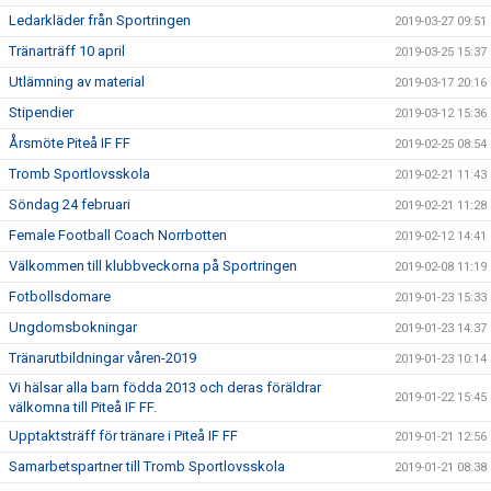
Ledarkläder från Sportringen
2019-03-27 09:51
Tränarträff 10 april
2019-03-25 15:37
Utlämning av material
2019-03-17 20:16
Stipendier
2019-03-12 15:36
Årsmöte Piteå IF FF
2019-02-25 08:54
Tromb Sportlovsskola
2019-02-21 11:43
Söndag 24 februari
2019-02-21 11:28
Female Football Coach Norrbotten
2019-02-12 14:41
Välkommen till klubbveckorna på Sportringen
2019-02-08 11:19
Fotbollsdomare
2019-01-23 15:33
Ungdomsbokningar
2019-01-23 14:37
Tränarutbildningar våren-2019
2019-01-23 10:14
Vi hälsar alla barn födda 2013 och deras föräldrar
2019-01-22 15:45
välkomna till Piteå IF FF.
Upptaktsträff för tränare i Piteå IF FF
2019-01-21 12:56
Samarbetspartner till Tromb Sportlovsskola
2019-01-21 08:38