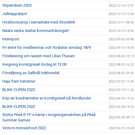
Stipendium 2023
2022-12-14 15:31
Julklappstips!
2022-12-13 15:04
Höstlovscamp i samarbete med Shorelink
2022-10-11 08:36
Nästa vecka startar kommunträningen!
2022-10-10 13:56
Intersport
2022-09-26 09:48
Fri entré för medlemmar och föräldrar söndag 18/9
2022-09-14 14:09
Föreläsning om rasism med Lilian Thuram
2022-08-30 13:19
Invigning konstgräset lördag kl 13.00
2022-08-25 16:22
Försäljning av Galltvål tvättmedel
2022-08-25 09:35
Heja fram herrarna!
2022-07-27 11:43
BLIKK-CUPEN 2022
2022-07-19 11:33
Köp en kvadratmeter av konstgräset på Nordlunda!
2022-06-30 13:22
BLIKK-CUPEN 2022
2022-06-28 14:52
Stötta Piteå IF FF:s herrar i invigningsmatchen på Piteå
2022-06-28 08:13
Summer Games
Victors minnesfond 2022
2022-06-15 10:44