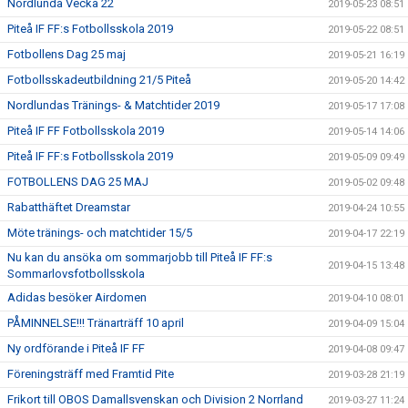
Nordlunda Vecka 22
2019-05-23 08:51
Piteå IF FF:s Fotbollsskola 2019
2019-05-22 08:51
Fotbollens Dag 25 maj
2019-05-21 16:19
Fotbollsskadeutbildning 21/5 Piteå
2019-05-20 14:42
Nordlundas Tränings- & Matchtider 2019
2019-05-17 17:08
Piteå IF FF Fotbollsskola 2019
2019-05-14 14:06
Piteå IF FF:s Fotbollsskola 2019
2019-05-09 09:49
FOTBOLLENS DAG 25 MAJ
2019-05-02 09:48
Rabatthäftet Dreamstar
2019-04-24 10:55
Möte tränings- och matchtider 15/5
2019-04-17 22:19
Nu kan du ansöka om sommarjobb till Piteå IF FF:s
2019-04-15 13:48
Sommarlovsfotbollsskola
Adidas besöker Airdomen
2019-04-10 08:01
PÅMINNELSE!!! Tränarträff 10 april
2019-04-09 15:04
Ny ordförande i Piteå IF FF
2019-04-08 09:47
Föreningsträff med Framtid Pite
2019-03-28 21:19
Frikort till OBOS Damallsvenskan och Division 2 Norrland
2019-03-27 11:24