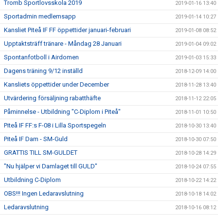
Tromb Sportlovsskola 2019
2019-01-16 13:40
Sportadmin medlemsapp
2019-01-14 10:27
Kansliet Piteå IF FF öppettider januari-februari
2019-01-08 08:52
Upptaktsträff tränare - Måndag 28 Januari
2019-01-04 09:02
Spontanfotboll i Airdomen
2019-01-03 15:33
Dagens träning 9/12 inställd
2018-12-09 14:00
Kansliets öppettider under December
2018-11-28 13:40
Utvärdering försäljning rabatthäfte
2018-11-12 22:05
Påminnelse - Utbildning "C-Diplom i Piteå"
2018-11-01 10:50
Piteå IF FF:s F-08 i Lilla Sportspegeln
2018-10-30 13:40
Piteå IF Dam - SM-Guld
2018-10-30 07:50
GRATTIS TILL SM-GULDET
2018-10-28 14:29
"Nu hjälper vi Damlaget till GULD"
2018-10-24 07:55
Utbildning C-Diplom
2018-10-22 14:22
OBS!!! Ingen Ledaravslutning
2018-10-18 14:02
Ledaravslutning
2018-10-16 08:12