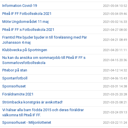
Information Covid-19
2021-05-04 10:52
Piteå IF FF Fotbollsskola 2021
2021-05-04 09:46
Möte Ungdomsrådet 11 maj
2021-05-02 16:33
Piteå IF FF:s Fotbollsskola 2021
2021-04-27 08:00
Framtid Pite bjuder bjuder in till föreläsning med Pär
2021-04-21 08:49
Johansson 4 maj
Klubbvecka på Sportringen
2021-04-20 11:11
Nu kan du ansöka om sommarjobb till Piteå IF FF:s
2021-04-15 20:36
Sommarlovsfotbollsskola
Pitebor på stan
2021-04-12 14:32
Spontanfotboll
2021-04-06 15:43
Sponsorhuset
2021-03-31 14:38
Föräldramöte 2021
2021-03-25 20:28
Strömbacka konstgräs är avskottad!
2021-03-25 08:21
Vi hälsar alla barn födda 2015 och deras föräldrar
2021-03-24 09:13
välkomna till Piteå IF FF.
Sponsorhuset - Miljonlotteriet
2021-03-22 11:24