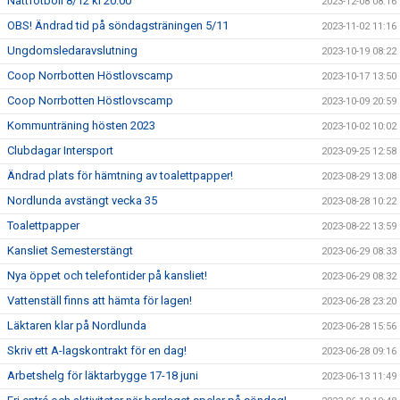
Nattfotboll 8/12 kl 20.00
2023-12-08 08:16
OBS! Ändrad tid på söndagsträningen 5/11
2023-11-02 11:16
Ungdomsledaravslutning
2023-10-19 08:22
Coop Norrbotten Höstlovscamp
2023-10-17 13:50
Coop Norrbotten Höstlovscamp
2023-10-09 20:59
Kommunträning hösten 2023
2023-10-02 10:02
Clubdagar Intersport
2023-09-25 12:58
Ändrad plats för hämtning av toalettpapper!
2023-08-29 13:08
Nordlunda avstängt vecka 35
2023-08-28 10:22
Toalettpapper
2023-08-22 13:59
Kansliet Semesterstängt
2023-06-29 08:33
Nya öppet och telefontider på kansliet!
2023-06-29 08:32
Vattenställ finns att hämta för lagen!
2023-06-28 23:20
Läktaren klar på Nordlunda
2023-06-28 15:56
Skriv ett A-lagskontrakt för en dag!
2023-06-28 09:16
Arbetshelg för läktarbygge 17-18 juni
2023-06-13 11:49