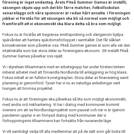
förening är inget undantag. Årets Piteå Summer Games är inställt,
KONTAKT
säsongen skjuts upp och det blir färre matcher, fotbollsskolan
senareläggs och våra sponsorer är redan hårt ansatta. I föreningen
DOKUMENT / RIKTLINJER / UTBILDNING
jobbar vi förstås för att säsongen ska bli så normal som möjligt och
framförallt att vi ekonomiskt ska klara detta så bra som möjligt.
Fokus nu är förstås att begränsa smittspridning och därigenom hjälpa
sjukvården att hantera sjukdomsförloppet i samhället. Det får såklart
konsekvenser som påverkar oss. Piteå Summer games är som alla vet den
intäktskälla som bär stora delar av föreningens ekonomi. Ett inställt Piteå
Summer Games påverkar oss rejält.
Vi i styrelsen tillsammans med en arbetsgrupp har under hösten/vintern
initierat arbetet med att förvandla Nordlunda till anläggning av hög klass.
Fokus initialt är en fullstor konstgräsplan. Stora delar av finansiering samt
planering är genomförd. Tyvärr har vi nu av naturliga anledningar varit
tvungen att bromsa projektet.
Fokus nu är att föreningen ska påverkas så lite som möjligt ekonomiskt,
med andra ord riskhantering. Vi har i dialog med kommunen kommit
överens om att se Nordlundaprojektet som pausat och när vi är igenom
pandemin upptar vi en förnyad dialog med kommunen där vi
förhoppningsvis tillsammans kan fortsätta från nuvarande läge.
Vi vill samtidigt vädja till alla medlemmar att på de sätt som går bidra till